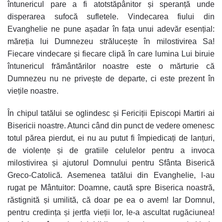
întunericul pare a fi atotstăpânitor și speranță unde
disperarea sufocă sufletele. Vindecarea fiului din
Evanghelie ne pune așadar în fața unui adevăr esențial:
măreția lui Dumnezeu strălucește în milostivirea Sa!
Fiecare vindecare și fiecare clipă în care lumina Lui biruie
întunericul frământărilor noastre este o mărturie că
Dumnezeu nu ne privește de departe, ci este prezent în
viețile noastre.
În chipul tatălui se oglindesc și Fericiții Episcopi Martiri ai
Bisericii noastre. Atunci când din punct de vedere omenesc
totul părea pierdut, ei nu au putut fi împiedicați de lanțuri,
de violențe și de gratiile celulelor pentru a invoca
milostivirea și ajutorul Domnului pentru Sfânta Biserică
Greco-Catolică. Asemenea tatălui din Evanghelie, l-au
rugat pe Mântuitor: Doamne, caută spre Biserica noastră,
răstignită și umilită, că doar pe ea o avem! Iar Domnul,
pentru credința și jertfa vieții lor, le-a ascultat rugăciunea!