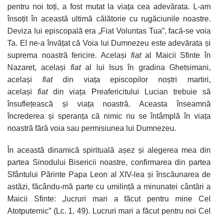
pentru noi toți, a fost mutat la viața cea adevărata. L-am
însoțit în această ultimă călătorie cu rugăciunile noastre.
Deviza lui episcopală era „Fiat Voluntas Tua”, facă-se voia
Ta. El ne-a învățat că Voia lui Dumnezeu este adevărata și
suprema noastră fericire. Același
fiat
al Maicii Sfinte în
Nazaret, același
fiat
al lui Isus în gradina Ghetsimani,
același
fiat
din viața episcopilor noștri martiri,
același
fiat
din viața Preafericitului Lucian trebuie să
însuflețească și viața noastră. Aceasta înseamnă
încrederea și speranța că nimic nu se întâmplă în viața
noastră fără voia sau permisiunea lui Dumnezeu.
În această dinamică spirituală așez și alegerea mea din
partea Sinodului Bisericii noastre, confirmarea din partea
Sfântului Părinte Papa Leon al XIV-lea și înscăunarea de
astăzi, făcându-mă parte cu umilință a minunatei cântări a
Maicii Sfinte: „lucruri mari a făcut pentru mine Cel
Atotputernic” (Lc. 1, 49). Lucruri mari a făcut pentru noi Cel