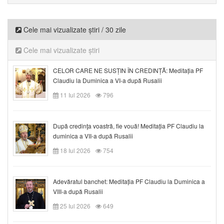
Cele mai vizualizate știri / 30 zile
Cele mai vizualizate știri
CELOR CARE NE SUSȚIN ÎN CREDINȚĂ: Meditația PF
Claudiu la Duminica a VI-a după Rusalii
11 Iul 2026
796
După credinţa voastră, fie vouă! Meditația PF Claudiu la
duminica a VII-a după Rusalii
18 Iul 2026
754
Adevăratul banchet: Meditația PF Claudiu la Duminica a
VIII-a după Rusalii
25 Iul 2026
649