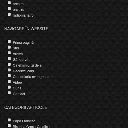
arcb.ro
ercis.ro
radiomaria.ro
NAVIGARE ÎN WEBSITE
Prima pagină
Știri
Arhivă
Gândul zilei
Catehismul zi de zi
Recenzii cărți
Comentariu evanghelic
Video
Curia
Contact
CATEGORII ARTICOLE
Papa Francisc
Biserica Greco-Catolica