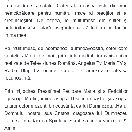
țară și din străinătate. Catedrala noastră este din nou
neîncăpătoare pentru numărul mare al preoților și al
credincioșilor. De aceea, le mulțumesc din suflet și
pelerinilor aflați afară, asigurându-i că toți au un loc în
inima mea.
Vă mulțumesc, de asemenea, dumneavoastră, celor care
sunteți alături de noi prin intermediul transmisiunilor
realizate de Televiziunea Română, Angelus Tv, Maria TV și
Radio Blaj TV online, cărora le adresez o aleasă
recunoștință.
Prin mijlocirea Preasfintei Fecioare Maria și a Fericiților
Episcopi Martiri, invoc asupra Bisericii noastre și asupra
tuturor celor prezenți binecuvântarea lui Dumnezeu: „Harul
Domnului nostru Isus Cristos, dragostea lui Dumnezeu
Tatăl și împărtășirea Spiritului Sfânt, să fie cu voi cu toți!”.
Amin!