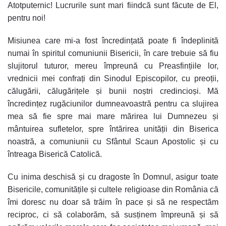
Atotputernic! Lucrurile sunt mari fiindcă sunt făcute de El,
pentru noi!
Misiunea care mi-a fost încredințată poate fi îndeplinită
numai în spiritul comuniunii Bisericii, în care trebuie să fiu
slujitorul tuturor, mereu împreună cu Preasfințiile lor,
vrednicii mei confrați din Sinodul Episcopilor, cu preoții,
călugării, călugărițele și bunii noștri credincioși. Mă
încredințez rugăciunilor dumneavoastră pentru ca slujirea
mea să fie spre mai mare mărirea lui Dumnezeu și
mântuirea sufletelor, spre întărirea unității din Biserica
noastră, a comuniunii cu Sfântul Scaun Apostolic și cu
întreaga Biserică Catolică.
Cu inima deschisă și cu dragoste în Domnul, asigur toate
Bisericile, comunitățile și cultele religioase din România că
îmi doresc nu doar să trăim în pace și să ne respectăm
reciproc, ci să colaborăm, să susținem împreună și să