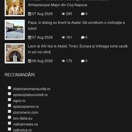
Arhiepiscopal Major din Cluj-Napoca
07 Aug 2026
295
0
Papa, în dialog cu tinerii la Assisi: Să construim o civilizație a
iubirii
07 Aug 2026
161
0
Leon al XIV-lea la Assisi: Tineri, Europa și întreaga lume caută
în voi noi sfinți
06 Aug 2026
170
0
RECOMANDĂRI
bisericaromanaunita.ro
episcopiabucuresti.ro
egco.ro
episcopiamm.ro
pioromeno.com
bru-italia.eu
vaticannews.va
catholica.ro