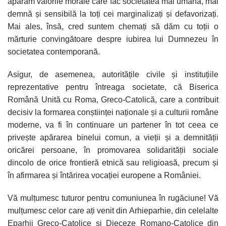
apărăm valorile morale care fac societatea mai umană, mai
demnă și sensibilă la toți cei marginalizați și defavorizați.
Mai ales, însă, cred suntem chemați să dăm cu toții o
mărturie convingătoare despre iubirea lui Dumnezeu în
societatea contemporană.
Asigur, de asemenea, autoritățile civile și instituțiile
reprezentative pentru întreaga societate, că Biserica
Română Unită cu Roma, Greco-Catolică, care a contribuit
decisiv la formarea conștiinței naționale și a culturii române
moderne, va fi în continuare un partener în tot ceea ce
privește apărarea binelui comun, a vieții și a demnității
oricărei persoane, în promovarea solidarității sociale
dincolo de orice frontieră etnică sau religioasă, precum și
în afirmarea și întărirea vocației europene a României.
Vă mulțumesc tuturor pentru comuniunea în rugăciune! Vă
mulțumesc celor care ați venit din Arhieparhie, din celelalte
Eparhii Greco-Catolice și Dieceze Romano-Catolice din