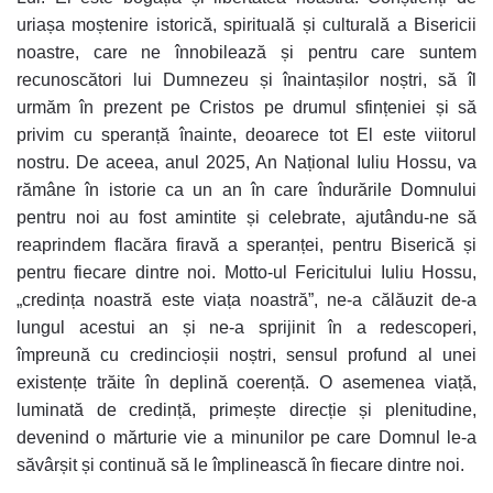
uriașa moștenire istorică, spirituală și culturală a Bisericii
noastre, care ne înnobilează și pentru care suntem
recunoscători lui Dumnezeu și înaintașilor noștri, să îl
urmăm în prezent pe Cristos pe drumul sfințeniei și să
privim cu speranță înainte, deoarece tot El este viitorul
nostru. De aceea, anul 2025, An Național Iuliu Hossu, va
rămâne în istorie ca un an în care îndurările Domnului
pentru noi au fost amintite și celebrate, ajutându-ne să
reaprindem flacăra firavă a speranței, pentru Biserică și
pentru fiecare dintre noi. Motto-ul Fericitului Iuliu Hossu,
„credința noastră este viața noastră”, ne-a călăuzit de-a
lungul acestui an și ne-a sprijinit în a redescoperi,
împreună cu credincioșii noștri, sensul profund al unei
existențe trăite în deplină coerență. O asemenea viață,
luminată de credință, primește direcție și plenitudine,
devenind o mărturie vie a minunilor pe care Domnul le-a
săvârșit și continuă să le împlinească în fiecare dintre noi.