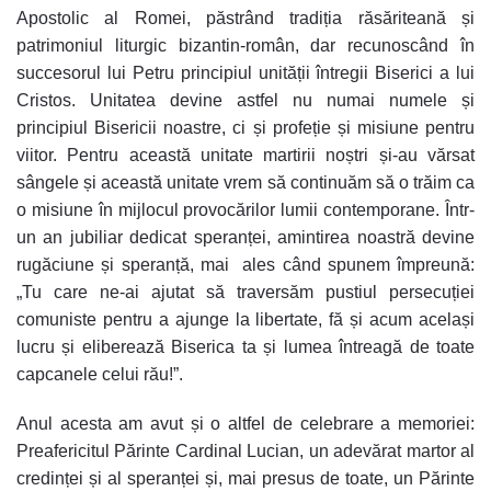
Apostolic al Romei, păstrând tradiția răsăriteană și
patrimoniul liturgic bizantin-român, dar recunoscând în
succesorul lui Petru principiul unității întregii Biserici a lui
Cristos. Unitatea devine astfel nu numai numele și
principiul Bisericii noastre, ci și profeție și misiune pentru
viitor. Pentru această unitate martirii noștri și-au vărsat
sângele și această unitate vrem să continuăm să o trăim ca
o misiune în mijlocul provocărilor lumii contemporane. Într-
un an jubiliar dedicat speranței, amintirea noastră devine
rugăciune și speranță, mai ales când spunem împreună:
„Tu care ne-ai ajutat să traversăm pustiul persecuției
comuniste pentru a ajunge la libertate, fă și acum același
lucru și eliberează Biserica ta și lumea întreagă de toate
capcanele celui rău!”.
Anul acesta am avut și o altfel de celebrare a memoriei:
Preafericitul Părinte Cardinal Lucian, un adevărat martor al
credinței și al speranței și, mai presus de toate, un Părinte