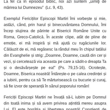
La fel ca în episodul biblic, noi azi suntem „uimiţi de
mărirea lui Dumnezeu” (Lc. 9, 43).
Exemplul Fericiților Episcopi Martiri îmi vorbește și mie,
astăzi, când, prin harul și binecuvântarea Domnului, îmi
încep slujirea de părinte al Bisericii Române Unite cu
Roma, Greco-Catolică. În aceste clipe, atât de pline de
emoție, ei mă inspiră și mă ajută cu rugăciunile lor.
Călăuzit de ei, mă regăsesc la rândul meu în chipul tatălui
din Evanghelie și strig: „Doamne, Doamne, caută din cer și
vezi, și cercetează via aceasta pe care a sădit-o dreapta Ta
și o desăvârșește pe ea!” (Ps. 79,15-16). Ocrotește,
Doamne, Biserica noastră! Întărește-o pe calea credinței și
a iubirii, pentru ca să Te mărturisească cu bucurie și curaj,
să fie izvor de speranță în sânul poporului român!
Fericiții Episcopi Martiri ne învață să-L iubim pe Domnul
din toată inima și să avem privirea ațintită mereu asupra
Lui. El este bogăția și libertatea noastră! Conștienți de