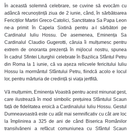
În această solemnă celebrare, se cuvine să evocăm cu
adâncă recunoștință ziua de 2 iunie, când, în sărbătoarea
Fericiților Martiri Greco-Catolici, Sanctitatea Sa Papa Leon
ne-a primit în Capela Sixtină pentru a-l sărbători pe
Cardinalul Iuliu Hossu. De asemenea, Eminența Sa
Cardinalul Claudio Gugerotti, căruia îi mulțumesc pentru
extrem de onoranta prezență în mijlocul nostru, spunea
în cadrul Sfintei Liturghii celebrate în Bazilica Sfântul Petru
din Roma la 1 iunie, că va așeza relicvele fericitului Iuliu
Hossu la mormântul Sfântului Petru, fiindcă acolo e locul
lor, pentru mărturia de credință și viața jertfită.
Vă mulțumim, Eminența Voastră pentru acest minunat gest,
care ilustrează în mod simbolic prețuirea Sfântului Scaun
față de fidelitatea eroică a Cardinalului Iuliu Hossu. Gestul
Dumneavoastră este cu atât mai semnificativ cu cât are loc
la împlinirea a 325 de ani de când Biserica Românilor
transilvăneni a refăcut comuniunea cu Sfântul Scaun