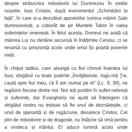
despre strălucirea milostivirii lui Dumnezeu în viețile
noastre. Isus Cristos, după evenimentul „Schimbării la
față”, în care și-a dezvăluit apostolilor lumina măririi Sale
dumnezeiești, a coborât de pe Muntele Tabor în valea
suferințelor omenești. În felul acesta, Domnul ne arată că
mărirea Lui nu rămâne ascunsă în înălțimile Cerului, ci se
revarsă cu prisosință acolo unde omul își poartă poverile
vieții.
În chipul tatălui, care aleargă cu fiul chinuit înaintea lui
Isus, strigând cu toate puterile „Învăţătorule, rogu-mă Ţie,
caută spre fiul meu, că îl am numai pe el” (Lc. 9, 38), ne
regăsim fiecare dintre noi. Noi toți purtăm în suflet neliniști
și suferințe, dar Evanghelia ne ajută să înțelegem că
strigătul nostru nu trebuie să fie unul de deznădejde, ci
unul de speranță și de rugăciune, deoarece Cristos, Cel
plin de milostivire și de dragoste, nu întârzie să vină pentru
a vindeca și mântui. El aduce lumină acolo unde