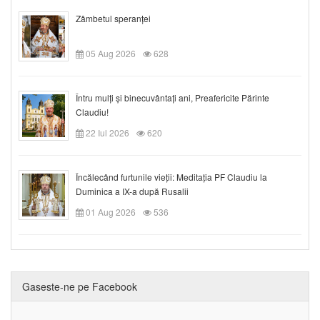
Zâmbetul speranței
05 Aug 2026
628
Întru mulți și binecuvântați ani, Preafericite Părinte
Claudiu!
22 Iul 2026
620
Încălecând furtunile vieții: Meditația PF Claudiu la
Duminica a IX-a după Rusalii
01 Aug 2026
536
Gaseste-ne pe Facebook