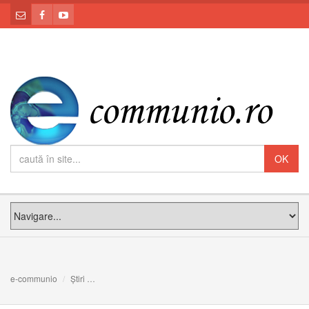
e-communio
Știri
Predica PF Claudiu cu ocazia întronizării ca Arhiepiscop 