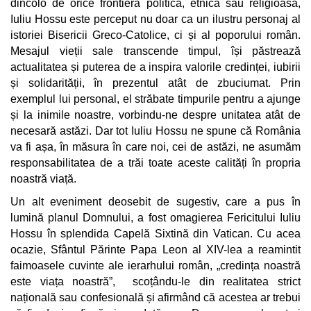
dincolo de orice frontieră politică, etnică sau religioasă,
Iuliu Hossu este perceput nu doar ca un ilustru personaj al
istoriei Bisericii Greco-Catolice, ci și al poporului român.
Mesajul vieții sale transcende timpul, își păstrează
actualitatea și puterea de a inspira valorile credinței, iubirii
și solidarității, în prezentul atât de zbuciumat. Prin
exemplul lui personal, el străbate timpurile pentru a ajunge
și la inimile noastre, vorbindu-ne despre unitatea atât de
necesară astăzi. Dar tot Iuliu Hossu ne spune că România
va fi așa, în măsura în care noi, cei de astăzi, ne asumăm
responsabilitatea de a trăi toate aceste calități în propria
noastră viață.
Un alt eveniment deosebit de sugestiv, care a pus în
lumină planul Domnului, a fost omagierea Fericitului Iuliu
Hossu în splendida Capelă Sixtină din Vatican. Cu acea
ocazie, Sfântul Părinte Papa Leon al XIV-lea a reamintit
faimoasele cuvinte ale ierarhului român, „credința noastră
este viața noastră”, scoțându-le din realitatea strict
națională sau confesională și afirmând că acestea ar trebui