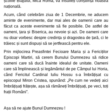
școlile Blajului, Mica Romă, va însufleți conștiința noastră
națională.
Acum, când celebrăm ziua de 1 Decembrie, ne aducem
aminte de evenimente, dar mai ales de oamenii care au
făcut ca aceste evenimente să fie posibile. De astfel de
oameni, țara și Biserica, au nevoie și azi. De oameni care
nu doar vorbesc despre credința și dragostea de țară, ci le
trăiesc și sunt dispuși să se jertfească pentru ele.
Prin mijlocirea Preasfintei Fecioare Maria și a Fericiților
Episcopi Martiri, să cerem Bunului Dumnezeu să ridice
oameni care să ducă înainte idealul de unitate. Oameni
care să împlinească și legământul de pe Câmpul lui Horia,
când Fericitul Cardinal Iuliu Hossu s-a îmbrățișat cu
episcopul Miron Cristea, spunând: „Pe cum ne vedeți aici
îmbrățișați frățește, așa să rămâneți îmbrățișați, pe veci, toți
frații Români”.
Așa să ne ajute Bunul Dumnezeu !