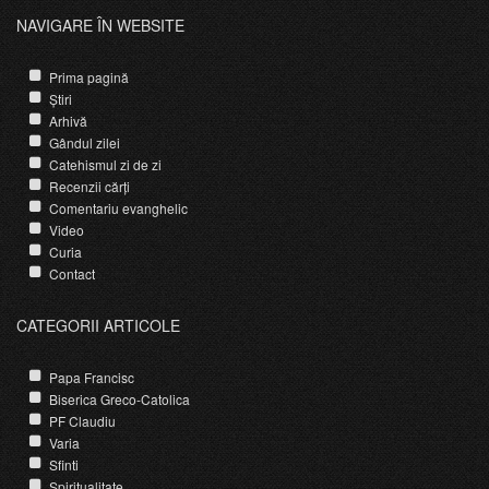
NAVIGARE ÎN WEBSITE
Prima pagină
Știri
Arhivă
Gândul zilei
Catehismul zi de zi
Recenzii cărți
Comentariu evanghelic
Video
Curia
Contact
CATEGORII ARTICOLE
Papa Francisc
Biserica Greco-Catolica
PF Claudiu
Varia
Sfinti
Spiritualitate