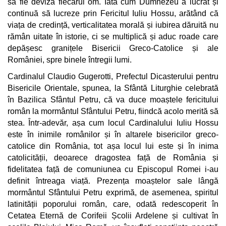
să fie deviza fiecărui om. Iată cum Dumnezeu a lucrat și
continuă să lucreze prin Fericitul Iuliu Hossu, arătând că
viața de credință, verticalitatea morală și iubirea dăruită nu
rămân uitate în istorie, ci se multiplică și aduc roade care
depășesc granițele Bisericii Greco-Catolice și ale
României, spre binele întregii lumi.
Cardinalul Claudio Gugerotti, Prefectul Dicasterului pentru
Bisericile Orientale, spunea, la Sfântă Liturghie celebrată
în Bazilica Sfântul Petru, că va duce moaștele fericitului
român la mormântul Sfântului Petru, fiindcă acolo merită să
stea. Într-adevăr, așa cum locul Cardinalului Iuliu Hossu
este în inimile românilor și în altarele bisericilor greco-
catolice din România, tot așa locul lui este și în inima
catolicității, deoarece dragostea față de România și
fidelitatea față de comuniunea cu Episcopul Romei i-au
definit întreaga viață. Prezența moaștelor sale lângă
mormântul Sfântului Petru exprimă, de asemenea, spiritul
latinității poporului român, care, odată redescoperit în
Cetatea Eternă de Corifeii Școlii Ardelene și cultivat în