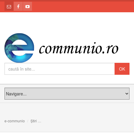
e-communio
Știri
Mesajul Preafericitului Părinte Claudiu Lucian Pop, cu p