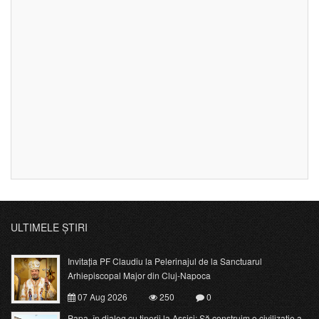
ULTIMELE ȘTIRI
Invitația PF Claudiu la Pelerinajul de la Sanctuarul
Arhiepiscopal Major din Cluj-Napoca
07 Aug 2026
250
0
Papa, în dialog cu tinerii la Assisi: Să construim o civilizație a