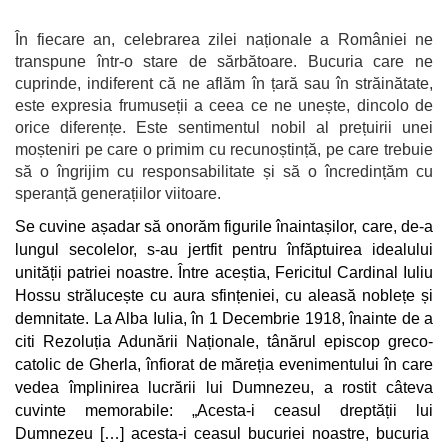
În fiecare an, celebrarea zilei naționale a României ne
transpune într-o stare de sărbătoare. Bucuria care ne
cuprinde, indiferent că ne aflăm în țară sau în străinătate,
este expresia frumuseții a ceea ce ne unește, dincolo de
orice diferențe. Este sentimentul nobil al prețuirii unei
moșteniri pe care o primim cu recunoștință, pe care trebuie
să o îngrijim cu responsabilitate și să o încredințăm cu
speranță generațiilor viitoare.
Se cuvine așadar să onorăm figurile înaintașilor, care, de-a
lungul secolelor, s-au jertfit pentru înfăptuirea idealului
unității patriei noastre. Între aceștia, Fericitul Cardinal Iuliu
Hossu strălucește cu aura sfințeniei, cu aleasă noblețe și
demnitate. La Alba Iulia, în 1 Decembrie 1918, înainte de a
citi Rezoluția Adunării Naționale, tânărul episcop greco-
catolic de Gherla, înfiorat de măreția evenimentului în care
vedea împlinirea lucrării lui Dumnezeu, a rostit câteva
cuvinte memorabile: „Acesta-i ceasul dreptății lui
Dumnezeu […] acesta-i ceasul bucuriei noastre, bucuria