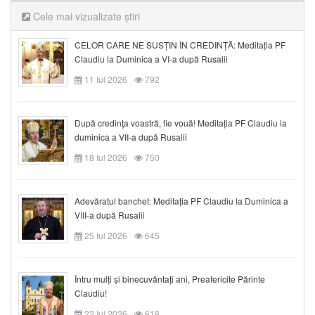
Cele mai vizualizate știri
CELOR CARE NE SUSȚIN ÎN CREDINȚĂ: Meditația PF
Claudiu la Duminica a VI-a după Rusalii
11 Iul 2026
792
După credinţa voastră, fie vouă! Meditația PF Claudiu la
duminica a VII-a după Rusalii
18 Iul 2026
750
Adevăratul banchet: Meditația PF Claudiu la Duminica a
VIII-a după Rusalii
25 Iul 2026
645
Întru mulți și binecuvântați ani, Preafericite Părinte
Claudiu!
22 Iul 2026
618