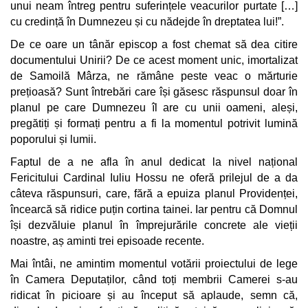
unui neam întreg pentru suferințele veacurilor purtate […]
cu credință în Dumnezeu și cu nădejde în dreptatea lui!”.
De ce oare un tânăr episcop a fost chemat să dea citire
documentului Unirii? De ce acest moment unic, imortalizat
de Samoilă Mârza, ne rămâne peste veac o mărturie
prețioasă? Sunt întrebări care își găsesc răspunsul doar în
planul pe care Dumnezeu îl are cu unii oameni, aleși,
pregătiți și formați pentru a fi la momentul potrivit lumină
poporului și lumii.
Faptul de a ne afla în anul dedicat la nivel național
Fericitului Cardinal Iuliu Hossu ne oferă prilejul de a da
câteva răspunsuri, care, fără a epuiza planul Providenței,
încearcă să ridice puțin cortina tainei. Iar pentru că Domnul
își dezvăluie planul în împrejurările concrete ale vieții
noastre, aș aminti trei episoade recente.
Mai întâi, ne amintim momentul votării proiectului de lege
în Camera Deputaților, când toți membrii Camerei s-au
ridicat în picioare și au început să aplaude, semn că,