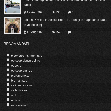
iubirii
07 Aug 2026
133
0
Leon al XIV-lea la Assisi: Tineri, Europa și întreaga lume caută
în voi noi sfinți
06 Aug 2026
157
0
RECOMANDĂRI
bisericaromanaunita.ro
episcopiabucuresti.ro
egco.ro
episcopiamm.ro
pioromeno.com
bru-italia.eu
vaticannews.va
catholica.ro
arcb.ro
ercis.ro
radiomaria.ro