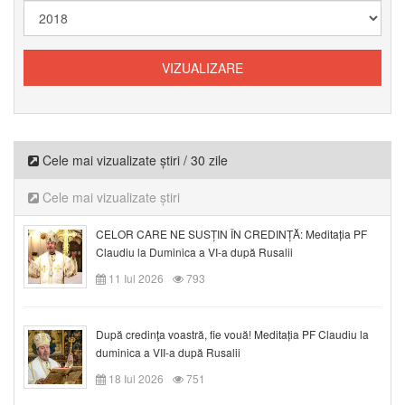
Cele mai vizualizate știri / 30 zile
Cele mai vizualizate știri
CELOR CARE NE SUSȚIN ÎN CREDINȚĂ: Meditația PF
Claudiu la Duminica a VI-a după Rusalii
11 Iul 2026
793
După credinţa voastră, fie vouă! Meditația PF Claudiu la
duminica a VII-a după Rusalii
18 Iul 2026
751