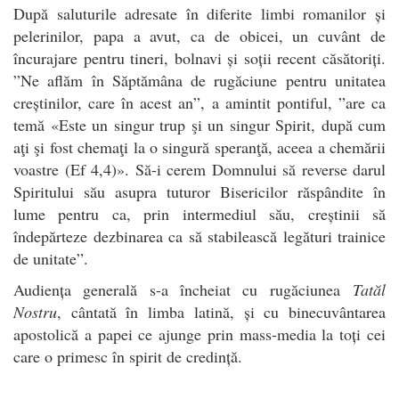
După saluturile adresate în diferite limbi romanilor și
pelerinilor, papa a avut, ca de obicei, un cuvânt de
încurajare pentru tineri, bolnavi și soții recent căsătoriți.
”Ne aflăm în Săptămâna de rugăciune pentru unitatea
creștinilor, care în acest an”, a amintit pontiful, ”are ca
temă «Este un singur trup şi un singur Spirit, după cum
aţi şi fost chemaţi la o singură speranţă, aceea a chemării
voastre (Ef 4,4)». Să-i cerem Domnului să reverse darul
Spiritului său asupra tuturor Bisericilor răspândite în
lume pentru ca, prin intermediul său, creștinii să
îndepărteze dezbinarea ca să stabilească legături trainice
de unitate”.
Audiența generală s-a încheiat cu rugăciunea
Tatăl
Nostru
, cântată în limba latină, și cu binecuvântarea
apostolică a papei ce ajunge prin mass-media la toți cei
care o primesc în spirit de credință.