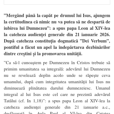
”Mergând până la capăt pe drumul lui Isus, ajungem
la certitudinea că nimic nu va putea să ne despartă de
iubirea lui Dumnezeu”: a spus papa Leon al XIV-lea
la cateheza audienței generale din 21 ianuarie 2026.
După cateheza constituția dogmatică ”Dei Verbum”,
pontiful a făcut un apel la îndepărtarea dezbinărilor
dintre creștini și la promovarea unității.
”
Ca să-l cunoaștem pe Dumnezeu în Cristos trebuie să
primim umanitatea sa integrală: adevărul lui Dumnezeu
nu se revelează deplin acolo unde se răpește ceva
umanului, după cum integritatea umanității lui Isus nu
diminuează plinătatea darului dumnezeiesc. Umanul
integral al lui Isus este cel care ne prezintă adevărul
Tatălui (cf. In 1,18)”: a spus papa Leon al XIV-lea la
cateheza audienței generale din 21 ianuarie a.c.,
desfășurată în Aula Paul al VI-lea din Cetatea