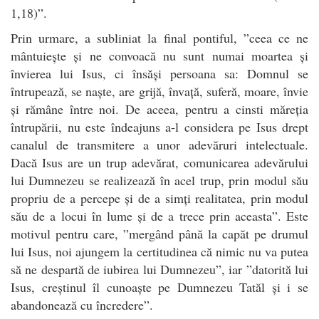
1,18)”.
Prin urmare, a subliniat la final pontiful, ”ceea ce ne
mântuiește și ne convoacă nu sunt numai moartea și
învierea lui Isus, ci însăși persoana sa: Domnul se
întrupează, se naște, are grijă, învață, suferă, moare, învie
și rămâne între noi. De aceea, pentru a cinsti măreția
întrupării, nu este îndeajuns a-l considera pe Isus drept
canalul de transmitere a unor adevăruri intelectuale.
Dacă Isus are un trup adevărat, comunicarea adevărului
lui Dumnezeu se realizează în acel trup, prin modul său
propriu de a percepe și de a simți realitatea, prin modul
său de a locui în lume și de a trece prin aceasta”. Este
motivul pentru care, ”mergând până la capăt pe drumul
lui Isus, noi ajungem la certitudinea că nimic nu va putea
să ne despartă de iubirea lui Dumnezeu”, iar ”datorită lui
Isus, creștinul îl cunoaște pe Dumnezeu Tatăl și i se
abandonează cu încredere”.