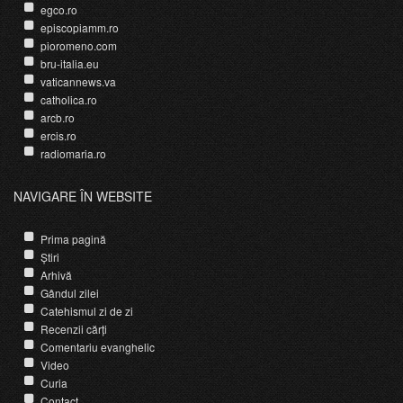
egco.ro
episcopiamm.ro
pioromeno.com
bru-italia.eu
vaticannews.va
catholica.ro
arcb.ro
ercis.ro
radiomaria.ro
NAVIGARE ÎN WEBSITE
Prima pagină
Știri
Arhivă
Gândul zilei
Catehismul zi de zi
Recenzii cărți
Comentariu evanghelic
Video
Curia
Contact