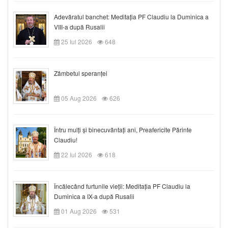
Adevăratul banchet: Meditația PF Claudiu la Duminica a
VIII-a după Rusalii
25 Iul 2026
648
Zâmbetul speranței
05 Aug 2026
626
Întru mulți și binecuvântați ani, Preafericite Părinte
Claudiu!
22 Iul 2026
618
Încălecând furtunile vieții: Meditația PF Claudiu la
Duminica a IX-a după Rusalii
01 Aug 2026
531