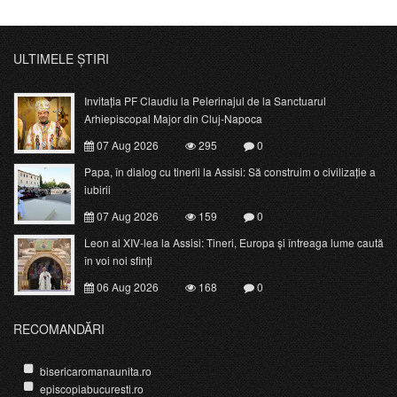
ULTIMELE ȘTIRI
Invitația PF Claudiu la Pelerinajul de la Sanctuarul
Arhiepiscopal Major din Cluj-Napoca
07 Aug 2026
295
0
Papa, în dialog cu tinerii la Assisi: Să construim o civilizație a
iubirii
07 Aug 2026
159
0
Leon al XIV-lea la Assisi: Tineri, Europa și întreaga lume caută
în voi noi sfinți
06 Aug 2026
168
0
RECOMANDĂRI
bisericaromanaunita.ro
episcopiabucuresti.ro