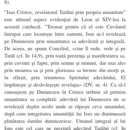
6).
”Isus Cristos, revelatorul Tatălui prin propria umanitate”
este ultimul aspect evidențiat de Leon al XIV-lea la
această cateheză. ”Tocmai pentru că el este Cuvântul
întrupat care locuiește între oameni, Isus ni-l revelează
pe Dumnezeu prin umanitatea sa adevărată și integrală.
De aceea, ne spune Conciliul, «cine îl vede, vede și pe
Tatăl (cf. In 14,9), prin toată prezența și manifestarea sa,
prin cuvinte și fapte, prin semne și minuni, dar mai ales
prin moartea sa și prin glorioasa sa înviere din morți și,
în sfârșit, prin trimiterea Spiritului adevărului, El
împlinește și desăvârșește revelația» (DV, nr. 4). Ca să-l
cunoaștem pe Dumnezeu în Cristos trebuie să primim
umanitatea sa completă: adevărul lui Dumnezeu nu se
revelează deplin acolo unde se răpește ceva umanului,
după cum integritatea umanității lui Isus nu diminuează
plinătatea darului dumnezeiesc. Umanul integral al lui
Isus este cel care ne prezintă adevărul Tatălui (cf. In