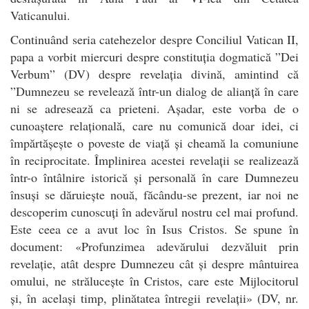
Vaticanului.
Continuând seria catehezelor despre Conciliul Vatican II,
papa a vorbit miercuri despre constituția dogmatică ”Dei
Verbum” (DV) despre revelația divină, amintind că
”Dumnezeu se revelează într-un dialog de alianță în care
ni se adresează ca prieteni. Așadar, este vorba de o
cunoaștere relațională, care nu comunică doar idei, ci
împărtășește o poveste de viață și cheamă la comuniune
în reciprocitate. Împlinirea acestei revelații se realizează
într-o întâlnire istorică și personală în care Dumnezeu
însuși se dăruiește nouă, făcându-se prezent, iar noi ne
descoperim cunoscuți în adevărul nostru cel mai profund.
Este ceea ce a avut loc în Isus Cristos. Se spune în
document: «Profunzimea adevărului dezvăluit prin
revelație, atât despre Dumnezeu cât și despre mântuirea
omului, ne strălucește în Cristos, care este Mijlocitorul
și, în același timp, plinătatea întregii revelații» (DV, nr.