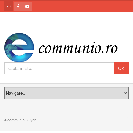
e-communio
Știri
Isus Cristos ne revelează cine este Dumnezeu și cine s