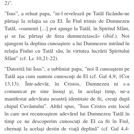
2)”.
”Isus”, a reluat papa, ”ni-l revelează pe Tatăl făcându-ne
părtași la relația sa cu El. În Fiul trimis de Dumnezeu
Tatăl, «oamenii [...] pot ajunge la Tatăl, în Spiritul Sfânt,
și se fac părtași de firea dumnezeiască» (
ibid
.). Noi
ajungem la deplina cunoaștere a lui Dumnezeu intrând în
relația Fiului cu Tatăl său, în virtutea lucrării Spiritului
Sfânt” (cf. Lc 10,21-22).
”Datorită lui Isus”, a subliniat papa, ”noi îl cunoaștem pe
Tatăl așa cum suntem cunoscuți de El (cf. Gal 4,9; 1Cor
13,13). Într-adevăr, în Cristos, Dumnezeu ni s-a
comunicat pe sine însuși și, în același timp, ne-a
manifestat adevărata noastră identitate de fii, creați după
chipul Cuvântului”. Altfel spus, ”Isus Cristos este locul
în care noi recunoaștem adevărul lui Dumnezeu Tatăl în
timp ce ne descoperim cunoscuți de El ca fii în Fiul,
chemați la același destin de viață deplină” (cf. Gal 4,4-