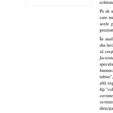
echitat
Pe de a
care nu
acele p
prezent
În anal
din înv
să creş
facient
specula
lumine
iubire"
altă ex
fiţi "c
cuvint
veritat
direcţi