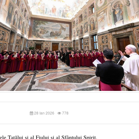
28 Ian 2026
778
le Tatălui şi al Fiului şi al Sfântului Spirit.