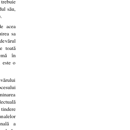
 trebuie
dul său,
.
de acea
uirea sa
devărul
e toată
emă în
i este o
evărului
ocesului
uminarea
ectuală
 tindere
unalelor
onală a