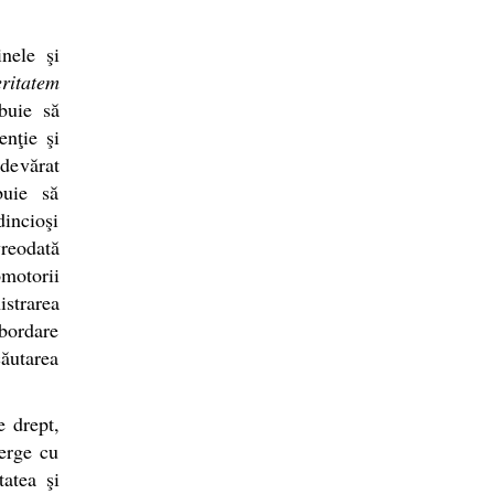
inele şi
ritatem
ebuie să
enţie şi
devărat
buie să
dincioşi
vreodată
motorii
istrarea
abordare
căutarea
e drept,
erge cu
atea şi