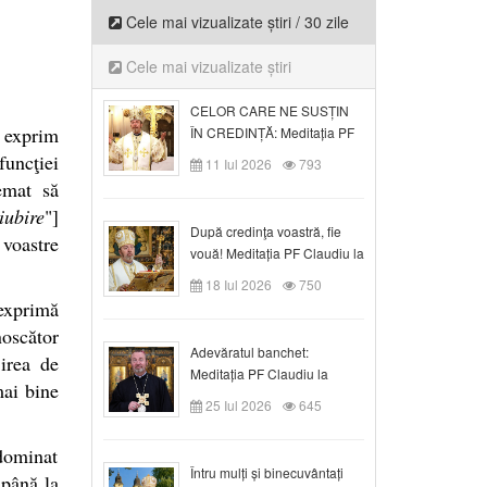
Cele mai vizualizate știri / 30 zile
Cele mai vizualizate știri
CELOR CARE NE SUSȚIN
 exprim
ÎN CREDINȚĂ: Meditația PF
Claudiu la Duminica a VI-a
funcţiei
11 Iul 2026
793
după Rusalii
emat să
iubire
"]
După credinţa voastră, fie
voastre
vouă! Meditația PF Claudiu la
duminica a VII-a după Rusalii
18 Iul 2026
750
 exprimă
noscător
Adevăratul banchet:
jirea de
Meditația PF Claudiu la
mai bine
Duminica a VIII-a după
25 Iul 2026
645
Rusalii
dominat
Întru mulți și binecuvântați
 până la