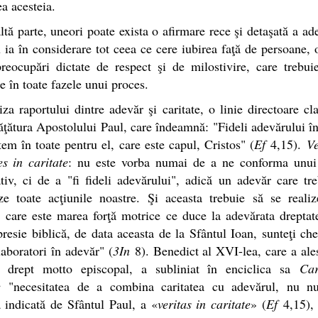
ea acesteia.
ltă parte, uneori poate exista o afirmare rece şi detaşată a ad
 ia în considerare tot ceea ce cere iubirea faţă de persoane,
reocupări dictate de respect şi de milostivire, care trebui
e în toate fazele unui proces.
iza raportului dintre adevăr şi caritate, o linie directoare cl
ăţătura Apostolului Paul, care îndeamnă: "Fideli adevărului în
tem în toate pentru el, care este capul, Cristos" (
Ef
4,15).
Ve
es in caritate
: nu este vorba numai de a ne conforma unui
tiv, ci de a "fi fideli adevărului", adică un adevăr care tr
ze toate acţiunile noastre. Şi aceasta trebuie să se realiz
, care este marea forţă motrice ce duce la adevărata drepta
presie biblică, de data aceasta de la Sfântul Ioan, sunteţi ch
olaboratori în adevăr" (
3In
8). Benedict al XVI-lea, care a ale
e drept motto episcopal, a subliniat în enciclica sa
Car
e
"necesitatea de a combina caritatea cu adevărul, nu n
a indicată de Sfântul Paul, a «
veritas in caritate
» (
Ef
4,15), 