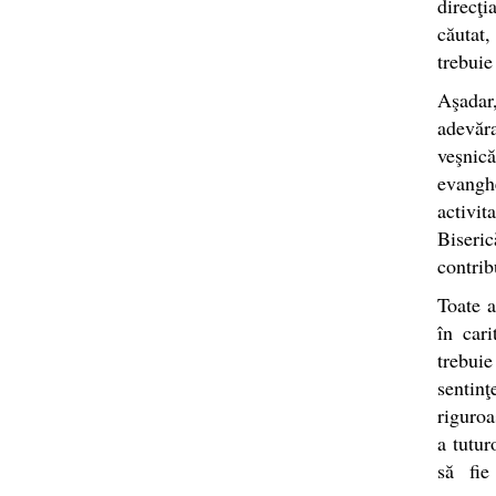
direcţi
căutat,
trebuie
Aşadar
adevăra
veşnic
evangh
activi
Biseric
contrib
Toate a
în cari
trebuie
sentin
riguroa
a tutur
să fie