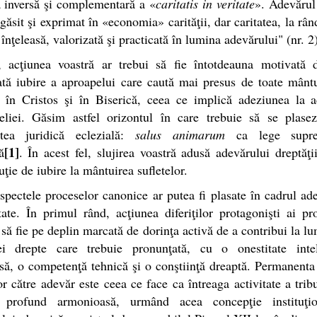
a inversă şi complementară a «
caritatis in veritate
». Adevărul
 găsit şi exprimat în «economia» carităţii, dar caritatea, la rân
 înţeleasă, valorizată şi practicată în lumina adevărului" (nr. 2)
, acţiunea voastră ar trebui să fie întotdeauna motivată 
tă iubire a aproapelui care caută mai presus de toate mânt
ă în Cristos şi în Biserică, ceea ce implică adeziunea la a
eliei. Găsim astfel orizontul în care trebuie să se plasez
tatea juridică eclezială:
salus animarum
ca lege supr
[1]
ă
. În acest fel, slujirea voastră adusă adevărului dreptăţi
uţie de iubire la mântuirea sufletelor.
spectele proceselor canonice ar putea fi plasate în cadrul ad
tate. În primul rând, acţiunea diferiţilor protagonişti ai pr
 să fie pe deplin marcată de dorinţa activă de a contribui la l
ţei drepte care trebuie pronunţată, cu o onestitate intel
să, o competenţă tehnică şi o conştiinţă dreaptă. Permanenta
or către adevăr este ceea ce face ca întreaga activitate a trib
 profund armonioasă, urmând acea concepţie instituţi