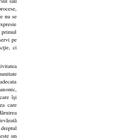
rsul său
procese,
re nu se
expresie
n primul
servi pe
cţie, ci
ivitatea
munitate
judecata
canonic,
care îşi
rea care
dăruirea
devărată
 dreptul
 este un