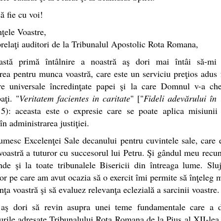
ă fie cu voi!
ţele Voastre,
relaţi auditori de la Tribunalul Apostolic Rota Romana,
astă primă întâlnire a noastră aş dori mai întâi să-mi
rea pentru munca voastră, care este un serviciu preţios adus 
are universale încredinţate papei şi la care Domnul v-a ch
aţi. "
Veritatem facientes in caritate
" ["
Fideli adevărului în 
): aceasta este o expresie care se poate aplica misiunii 
în administrarea justiţiei.
umesc Excelenţei Sale decanului pentru cuvintele sale, care
voastră a tuturor cu succesorul lui Petru. Şi gândul meu recu
nde şi la toate tribunalele Bisericii din întreaga lume. Slu
or pe care am avut ocazia să o exercit îmi permite să înţeleg 
nţa voastră şi să evaluez relevanţa eclezială a sarcinii voastre.
 aş dori să revin asupra unei teme fundamentale care a 
urile adresate Tribunalului Rota Romana de la Pius al XII-lea