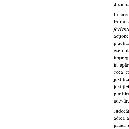
drum ca
În acea
frumus
facient
acţione
practi
exempl
impregn
în apăr
ceea c
justiţi
justiţi
pur bir
adevăru
Judecăt
adică 
pacea 