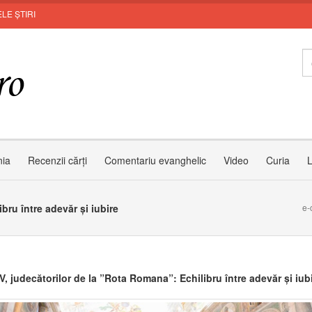
LE ȘTIRI
Invit
nia
Recenzii cărți
Comentariu evanghelic
Video
Curia
L
bru între adevăr și iubire
e-
V, judecătorilor de la ”Rota Romana”: Echilibru între adevăr și iub