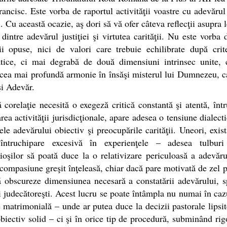
ancisc. Este vorba de raportul activităţii voastre cu adevărul
ei. Cu această ocazie, aş dori să vă ofer câteva reflecţii asupra l
 dintre adevărul justiţiei şi virtutea carităţii. Nu este vorba
ii opuse, nici de valori care trebuie echilibrate după crit
tice, ci mai degrabă de două dimensiuni intrinsec unite, c
cea mai profundă armonie în însăşi misterul lui Dumnezeu, c
şi Adevăr.
 corelaţie necesită o exegeză critică constantă şi atentă, într
area activităţii jurisdicţionale, apare adesea o tensiune dialecti
ele adevărului obiectiv şi preocupările carităţii. Uneori, exist
ntruchipare excesivă în experienţele – adesea tulbur
ioşilor să poată duce la o relativizare periculoasă a adevăr
 compasiune greşit înţeleasă, chiar dacă pare motivată de zel p
ă obscureze dimensiunea necesară a constatării adevărului, s
i judecătoreşti. Acest lucru se poate întâmpla nu numai în caz
e matrimonială – unde ar putea duce la decizii pastorale lipsi
biectiv solid – ci şi în orice tip de procedură, subminând rig