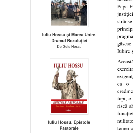
Papa Fr
justiţi
strânse
princip
Iuliu Hossu și Marea Unire.
pragma
Drumul Rezoluției
găsesc 
De Gelu Hossu
Iubire 
Această
exercit
exigenţ
ca o î
credinc
fapt, o
riscă s
funcţie
nulitat
Iuliu Hossu. Epistole
temei o
Pastorale