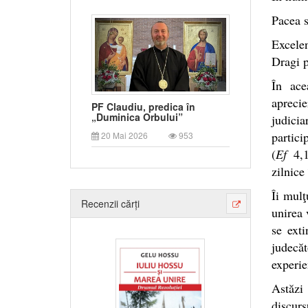
Pacea s
Excelen
Dragi p
În ace
aprecie
PF Claudiu, predica în
„Duminica Orbului”
judici
particip
20 Mai 2026
953
(
Ef
4,15
zilnice 
Îi mulţ
Recenzii cărți
unirea 
se exti
judecăt
experie
Astăzi
discurs