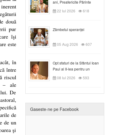
ani, Preafericite Părinte
 inerent
Claudiu!
22 Iul 2026
618
egăturii
 de două
erii pur
Zâmbetul speranței
are îşi
are este
05 Aug 2026
607
ucât, în
Opt sfaturi de la Sfântul Ioan
că între
Paul al II-lea pentru un
creștin
ă riscul
08 Iul 2026
593
i – ale
ului. De
astoral,
pecifică
Gaseste-ne pe Facebook
urile de
te de un
oarea şi