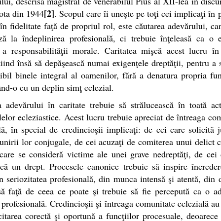
lui, descrisă magistral de venerabilul Pius al XII-lea în discu
[2]
ota din 1944
. Scopul care îi uneşte pe toţi cei implicaţi în 
 în fidelitate faţă de propriul rol, este căutarea adevărului, ca
ză la îndeplinirea profesională, ci trebuie înţeleasă ca o 
 a responsabilităţii morale. Caritatea mişcă acest lucru î
tiind însă să depăşească numai exigenţele dreptăţii, pentru a 
ibil binele integral al oamenilor, fără a denatura propria fun
ând-o cu un deplin simţ eclezial.
a adevărului în caritate trebuie să strălucească în toată act
lelor ecleziastice. Acest lucru trebuie apreciat de întreaga co
lă, în special de credincioşii implicaţi: de cei care solicită 
unirii lor conjugale, de cei acuzaţi de comiterea unui delict 
care se consideră victime ale unei grave nedreptăţi, de cei 
că un drept. Procesele canonice trebuie să inspire încrede
n seriozitatea profesională, din munca intensă şi atentă, din 
ă faţă de ceea ce poate şi trebuie să fie percepută ca o a
 profesională. Credincioşii şi întreaga comunitate eclezială au
citarea corectă şi oportună a funcţiilor procesuale, deoarece