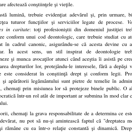
re afectează conştiinţele şi vieţile.
stă lumină, trebuie evidenţiat adevărul şi, prin urmare, b
eţea tuturor funcţiilor şi serviciilor legate de procese.
Ve
es in caritate
: toţi profesioniştii din domeniul justiţiei tr
ze conform unui cod deontologic, care trebuie studiat cu at
cat în cadrul canonic, asigurându-se că acesta devine cu a
ar. În acest sens, un stil inspirat de deontologie tre
eze şi munca avocaţilor atunci când aceştia îi asistă pe cre
area drepturilor lor, protejându-le interesele, fără a depăşi 
e este considerat în conştiinţă drept şi conform legii. Pro
ei şi apărătorii legământului sunt pietre de temelie în admin
ei, chemaţi prin misiunea lor să protejeze binele public. O 
ocratică într-un rol atât de important ar submina în mod clar 
lui.
orii, chemaţi la grava responsabilitate de a determina ce est
adevărat, nu pot să nu-şi amintească faptul că "dreptatea m
şi rămâne cu ea într-o relaţie constantă şi dinamică. Drept