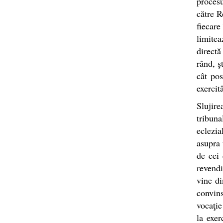
procesu
către R
fiecare
limitea
directă
rând, ş
cât pos
exercit
Slujire
tribuna
eclezia
asupra 
de cei 
revendi
vine di
convins
vocaţie
la exer