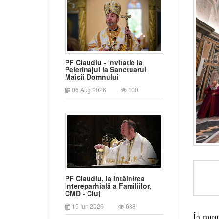
PF Claudiu - Invitație la
Pelerinajul la Sanctuarul
Maicii Domnului
06 Aug 2026
100
PF Claudiu, la Întâlnirea
Intereparhială a Familiilor,
CMD - Cluj
15 Iun 2026
688
În nume