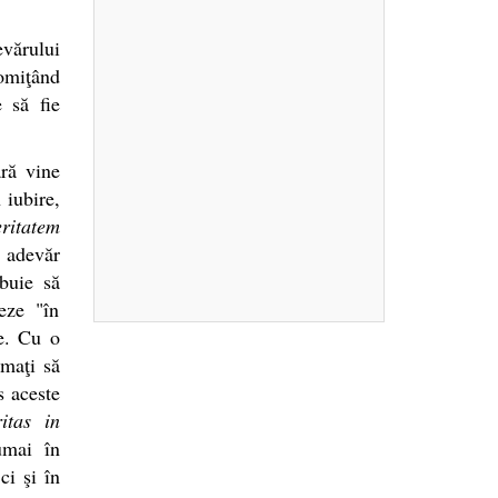
evărului
 omiţând
e să fie
ară vine
 iubire,
ritatem
 adevăr
ebuie să
eze "în
te. Cu o
emaţi să
s aceste
itas in
umai în
ci şi în