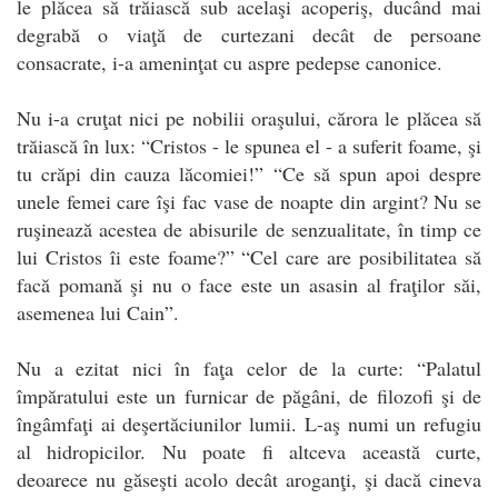
le plăcea să trăiască sub acelaşi acoperiş, ducând mai
degrabă o viaţă de curtezani decât de persoane
consacrate, i-a ameninţat cu aspre pedepse canonice.
Nu i-a cruţat nici pe nobilii oraşului, cărora le plăcea să
trăiască în lux: “Cristos - le spunea el - a suferit foame, şi
tu crăpi din cauza lăcomiei!” “Ce să spun apoi despre
unele femei care îşi fac vase de noapte din argint? Nu se
ruşinează acestea de abisurile de senzualitate, în timp ce
lui Cristos îi este foame?” “Cel care are posibilitatea să
facă pomană şi nu o face este un asasin al fraţilor săi,
asemenea lui Cain”.
Nu a ezitat nici în faţa celor de la curte: “Palatul
împăratului este un furnicar de păgâni, de filozofi şi de
îngâmfaţi ai deşertăciunilor lumii. L-aş numi un refugiu
al hidropicilor. Nu poate fi altceva această curte,
deoarece nu găseşti acolo decât aroganţi, şi dacă cineva