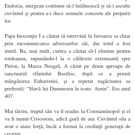
Eudoxia, mergeau continuu să-l întâlnească şi să-i asculte
cuvântul şi pentru a-i duce semnele concrete ale preţuirii
lor.
Papa Inocenţiu I a căutat să intervină în favoarea sa chiar
prin excomunicarea adversarilor săi, dar totul a fost
inutil. Ba, mai mult, curtea a căutat să-l elimine pentru
totdeauna, supunându-l la o călătorie extenuantă spre
Pition, la Marea Neagră. A căzut pe drum aproape de
sanctuarul sfântului Basilisc, după ce a primit
mângâierea Euharistiei, şi a repetat rugăciunea sa
preferată: “Slavă lui Dumnezeu în toate. Amin”. Era anul
407.
Mai târziu, trupul său va fi readus la Constantinopol şi el
va fi numit Crisostom, adică gură de aur. Cuvântul său a
avut o atare forţă, încât a format la credinţă generaţii de
creştini.