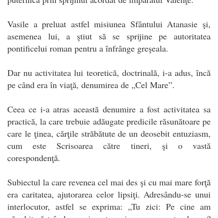
Vasile a preluat astfel misiunea Sfântului Atanasie şi,
asemenea lui, a ştiut să se sprijine pe autoritatea
pontificelui roman pentru a înfrânge greşeala.
Dar nu activitatea lui teoretică, doctrinală, i-a adus, încă
pe când era în viaţă, denumirea de „Cel Mare”.
Ceea ce i-a atras această denumire a fost activitatea sa
practică, la care trebuie adăugate predicile răsunătoare pe
care le ţinea, cărţile străbătute de un deosebit entuziasm,
cum este Scrisoarea către tineri, şi o vastă
corespondenţă.
Subiectul la care revenea cel mai des şi cu mai mare forţă
era caritatea, ajutorarea celor lipsiţi. Adresându-se unui
interlocutor, astfel se exprima: „Tu zici: Pe cine am