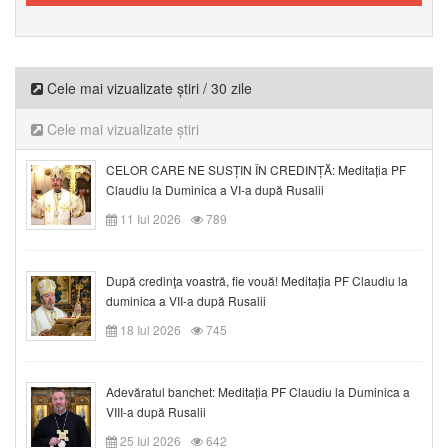
Cele mai vizualizate știri / 30 zile
Cele mai vizualizate știri
CELOR CARE NE SUSȚIN ÎN CREDINȚĂ: Meditația PF
Claudiu la Duminica a VI-a după Rusalii
11 Iul 2026
789
După credinţa voastră, fie vouă! Meditația PF Claudiu la
duminica a VII-a după Rusalii
18 Iul 2026
745
Adevăratul banchet: Meditația PF Claudiu la Duminica a
VIII-a după Rusalii
25 Iul 2026
642