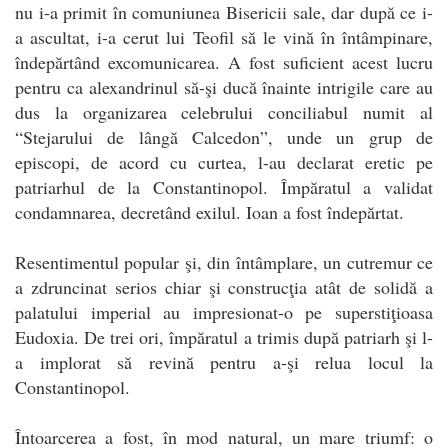
nu i-a primit în comuniunea Bisericii sale, dar după ce i-
a ascultat, i-a cerut lui Teofil să le vină în întâmpinare,
îndepărtând excomunicarea. A fost suficient acest lucru
pentru ca alexandrinul să-şi ducă înainte intrigile care au
dus la organizarea celebrului conciliabul numit al
“Stejarului de lângă Calcedon”, unde un grup de
episcopi, de acord cu curtea, l-au declarat eretic pe
patriarhul de la Constantinopol. Împăratul a validat
condamnarea, decretând exilul. Ioan a fost îndepărtat.
Resentimentul popular şi, din întâmplare, un cutremur ce
a zdruncinat serios chiar şi construcţia atât de solidă a
palatului imperial au impresionat-o pe superstiţioasa
Eudoxia. De trei ori, împăratul a trimis după patriarh şi l-
a implorat să revină pentru a-şi relua locul la
Constantinopol.
Întoarcerea a fost, în mod natural, un mare triumf: o