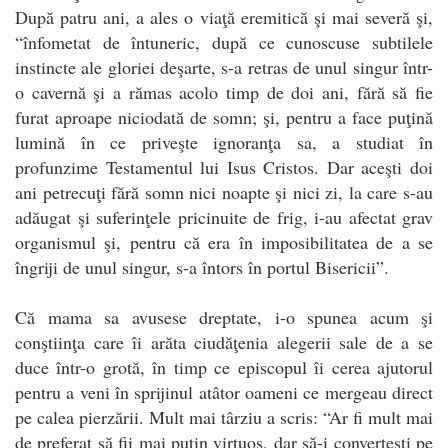
După patru ani, a ales o viaţă eremitică şi mai severă şi,
“înfometat de întuneric, după ce cunoscuse subtilele
instincte ale gloriei deşarte, s-a retras de unul singur într-
o cavernă şi a rămas acolo timp de doi ani, fără să fie
furat aproape niciodată de somn; şi, pentru a face puţină
lumină în ce priveşte ignoranţa sa, a studiat în
profunzime Testamentul lui Isus Cristos. Dar aceşti doi
ani petrecuţi fără somn nici noapte şi nici zi, la care s-au
adăugat şi suferinţele pricinuite de frig, i-au afectat grav
organismul şi, pentru că era în imposibilitatea de a se
îngriji de unul singur, s-a întors în portul Bisericii”.
Că mama sa avusese dreptate, i-o spunea acum şi
conştiinţa care îi arăta ciudăţenia alegerii sale de a se
duce într-o grotă, în timp ce episcopul îi cerea ajutorul
pentru a veni în sprijinul atâtor oameni ce mergeau direct
pe calea pierzării. Mult mai târziu a scris: “Ar fi mult mai
de preferat să fii mai puţin virtuos, dar să-i converteşti pe