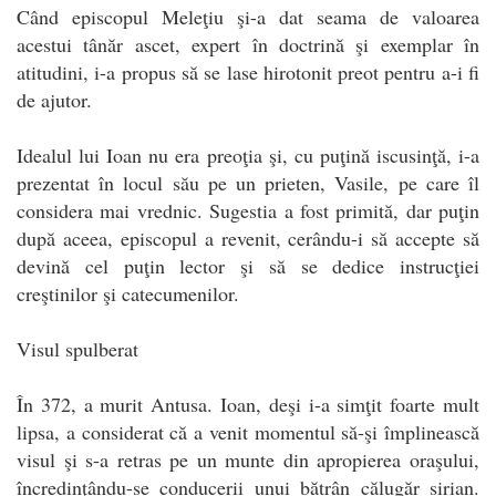
Când episcopul Meleţiu şi-a dat seama de valoarea
acestui tânăr ascet, expert în doctrină şi exemplar în
atitudini, i-a propus să se lase hirotonit preot pentru a-i fi
de ajutor.
Idealul lui Ioan nu era preoţia şi, cu puţină iscusinţă, i-a
prezentat în locul său pe un prieten, Vasile, pe care îl
considera mai vrednic. Sugestia a fost primită, dar puţin
după aceea, episcopul a revenit, cerându-i să accepte să
devină cel puţin lector şi să se dedice instrucţiei
creştinilor şi catecumenilor.
Visul spulberat
În 372, a murit Antusa. Ioan, deşi i-a simţit foarte mult
lipsa, a considerat că a venit momentul să-şi împlinească
visul şi s-a retras pe un munte din apropierea oraşului,
încredinţându-se conducerii unui bătrân călugăr sirian.