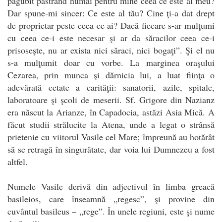
păgubit păstrând numai pentru mine ceea ce este al meu?
Dar spune-mi sincer: Ce este al tău? Cine ţi-a dat drept
de proprietar peste ceea ce ai? Dacă fiecare s-ar mulţumi
cu ceea ce-i este necesar şi ar da săracilor ceea ce-i
prisoseşte, nu ar exista nici săraci, nici bogaţi”. Şi el nu
s-a mulţumit doar cu vorbe. La marginea oraşului
Cezarea, prin munca şi dărnicia lui, a luat fiinţa o
adevărată cetate a carităţii: sanatorii, azile, spitale,
laboratoare şi şcoli de meserii. Sf. Grigore din Nazianz
era născut la Arianze, în Capadocia, astăzi Asia Mică. A
făcut studii strălucite la Atena, unde a legat o strânsă
prietenie cu viitorul Vasile cel Mare; împreună au hotărât
să se retragă în singurătate, dar voia lui Dumnezeu a fost
altfel.
Numele Vasile derivă din adjectivul în limba greacă
basileios, care înseamnă „regesc”, şi provine din
cuvântul basileus – „rege”. În unele regiuni, este şi nume