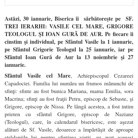
Astăzi, 30 ianuarie, Biserica îi sărbătoreşte pe SF.
TREI IERARHI: VASILE CEL MARE, GRIGORE
TEOLOGUL ŞI IOAN GURĂ DE AUR. Pe fiecare îi
cinstim şi individual, pe Sfântul Vasile la 1 ianuarie,
pe Sfântul Grigorie Teologul la 25 ianuarie, iar pe
Sfântul Ioan Gură de Aur la 13 noiembrie şi 27
ianuarie.
Sfântul Vasile cel Mare
, Arhiepiscopul Cezareei
Capadociei. Familia lui număra un frumos mănunchi de
sfinţi: sfinte au fost bunica Mariana, mama Emilia, sora
Macrina; sfinţi au fost fraţii Petru, episcop de Sebaste, şi
Grigore, episcop de Nissa. Pe lângă acestea, a fost intim
prieten cu sfântul Grigore, episcop de Nazianz
(Teologul), care, în calendarul bisericesc, este aşezat
alături de Sf. Vasile, deoarece a împărtăşit de aproape
strădaniile lui pentru sfinţirea vieţii, au avut aceeaşi