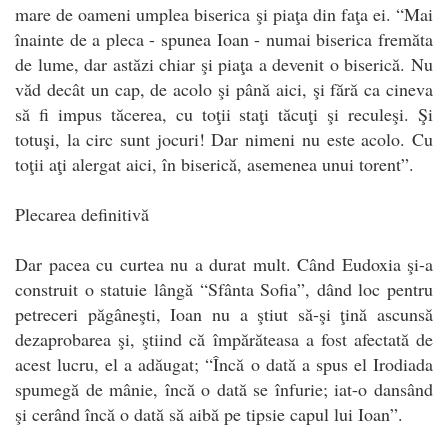
mare de oameni umplea biserica şi piaţa din faţa ei. “Mai
înainte de a pleca - spunea Ioan - numai biserica fremăta
de lume, dar astăzi chiar şi piaţa a devenit o biserică. Nu
văd decât un cap, de acolo şi până aici, şi fără ca cineva
să fi impus tăcerea, cu toţii staţi tăcuţi şi reculeşi. Şi
totuşi, la circ sunt jocuri! Dar nimeni nu este acolo. Cu
toţii aţi alergat aici, în biserică, asemenea unui torent”.
Plecarea definitivă
Dar pacea cu curtea nu a durat mult. Când Eudoxia şi-a
construit o statuie lângă “Sfânta Sofia”, dând loc pentru
petreceri păgâneşti, Ioan nu a ştiut să-şi ţină ascunsă
dezaprobarea şi, ştiind că împărăteasa a fost afectată de
acest lucru, el a adăugat; “Încă o dată a spus el Irodiada
spumegă de mânie, încă o dată se înfurie; iat-o dansând
şi cerând încă o dată să aibă pe tipsie capul lui Ioan”.