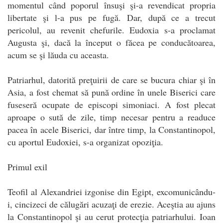
momentul când poporul însuşi şi-a revendicat propria
libertate şi l-a pus pe fugă. Dar, după ce a trecut
pericolul, au revenit chefurile. Eudoxia s-a proclamat
Augusta şi, dacă la început o făcea pe conducătoarea,
acum se şi lăuda cu aceasta.
Patriarhul, datorită preţuirii de care se bucura chiar şi în
Asia, a fost chemat să pună ordine în unele Biserici care
fuseseră ocupate de episcopi simoniaci. A fost plecat
aproape o sută de zile, timp necesar pentru a readuce
pacea în acele Biserici, dar între timp, la Constantinopol,
cu aportul Eudoxiei, s-a organizat opoziţia.
Primul exil
Teofil al Alexandriei izgonise din Egipt, excomunicându-
i, cincizeci de călugări acuzaţi de erezie. Aceştia au ajuns
la Constantinopol şi au cerut protecţia patriarhului. Ioan