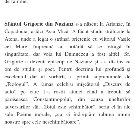
de familie.
Sfântul Grigorie din Nazianz
s-a născut la Arianze, în
Capadocia, astăzi Asia Mică. A făcut studii strălucite la
Atena, unde a legat o strânsă prietenie cu viitorul Vasile
cel Mare; împreună au hotărât să se retragă în
singurătate, dar voia lui Dumnezeu a fost altfel. Sf.
Grigorie a devenit episcop de Nazianz şi s-a distins ca
om de studiu şi poet. Pentru doctrina lui profundă şi
excelentul dar al vorbirii, a primit supranumele de
„Teologul”. A rămas celebru mişcătorul „Discurs de
adio” pe care 1-a rostit atunci când a trebuit să
părăsească Constantinopolul, din cauza uneltirilor
adversarilor săi. „Totul este schimbător”, scria el în ale
sale Poeme morale, „ca să îndreptăm iubirea inimii
noastre spre cele neschimbătoare”.