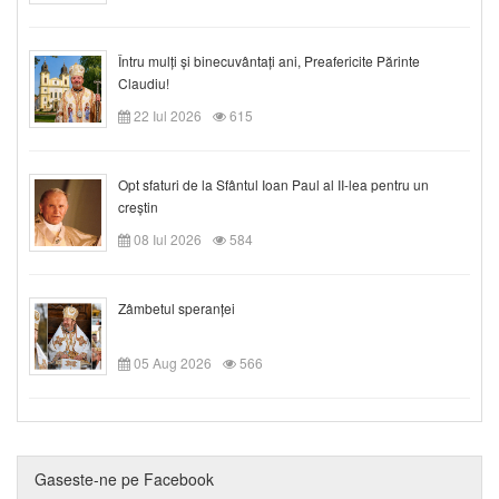
Întru mulți și binecuvântați ani, Preafericite Părinte
Claudiu!
22 Iul 2026
615
Opt sfaturi de la Sfântul Ioan Paul al II-lea pentru un
creștin
08 Iul 2026
584
Zâmbetul speranței
05 Aug 2026
566
Gaseste-ne pe Facebook