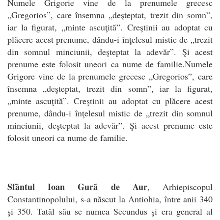
Numele Grigorie vine de la prenumele grecesc
„Gregorios”, care însemna „deşteptat, trezit din somn”,
iar la figurat, „minte ascuţită”. Creştinii au adoptat cu
plăcere acest prenume, dându-i înţelesul mistic de „trezit
din somnul minciunii, deşteptat la adevăr”. Şi acest
prenume este folosit uneori ca nume de familie.Numele
Grigore vine de la prenumele grecesc „Gregorios”, care
însemna „deşteptat, trezit din somn”, iar la figurat,
„minte ascuţită”. Creştinii au adoptat cu plăcere acest
prenume, dându-i înţelesul mistic de „trezit din somnul
minciunii, deşteptat la adevăr”. Şi acest prenume este
folosit uneori ca nume de familie.
Sfântul Ioan Gură de Aur
, Arhiepiscopul
Constantinopolului, s-a născut la Antiohia, între anii 340
şi 350. Tatăl său se numea Secundus şi era general al