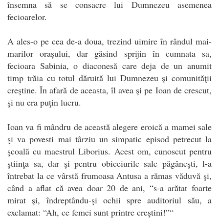
însemna să se consacre lui Dumnezeu asemenea
fecioarelor.
A ales-o pe cea de-a doua, trezind uimire în rândul mai-
marilor oraşului, dar găsind sprijin în cumnata sa,
fecioara Sabinia, o diaconesă care deja de un anumit
timp trăia cu totul dăruită lui Dumnezeu şi comunităţii
creştine. În afară de aceasta, îl avea şi pe Ioan de crescut,
şi nu era puţin lucru.
Ioan va fi mândru de această alegere eroică a mamei sale
şi va povesti mai târziu un simpatic episod petrecut la
şcoală cu maestrul Liborius. Acest om, cunoscut pentru
ştiinţa sa, dar şi pentru obiceiurile sale păgâneşti, l-a
întrebat la ce vârstă frumoasa Antusa a rămas văduvă şi,
când a aflat că avea doar 20 de ani, “s-a arătat foarte
mirat şi, îndreptându-şi ochii spre auditoriul său, a
exclamat: “Ah, ce femei sunt printre creştini!”“