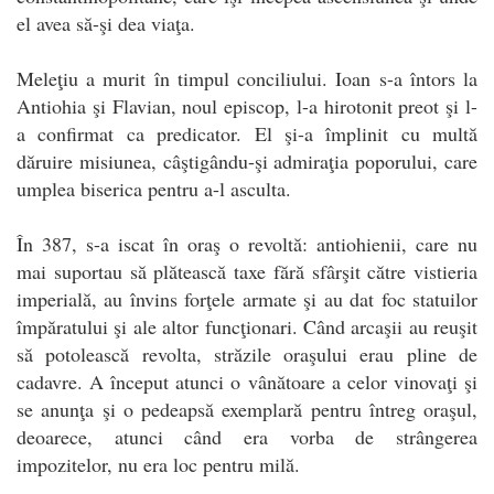
el avea să-şi dea viaţa.
Meleţiu a murit în timpul conciliului. Ioan s-a întors la
Antiohia şi Flavian, noul episcop, l-a hirotonit preot şi l-
a confirmat ca predicator. El şi-a împlinit cu multă
dăruire misiunea, câştigându-şi admiraţia poporului, care
umplea biserica pentru a-l asculta.
În 387, s-a iscat în oraş o revoltă: antiohienii, care nu
mai suportau să plătească taxe fără sfârşit către vistieria
imperială, au învins forţele armate şi au dat foc statuilor
împăratului şi ale altor funcţionari. Când arcaşii au reuşit
să potolească revolta, străzile oraşului erau pline de
cadavre. A început atunci o vânătoare a celor vinovaţi şi
se anunţa şi o pedeapsă exemplară pentru întreg oraşul,
deoarece, atunci când era vorba de strângerea
impozitelor, nu era loc pentru milă.