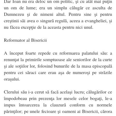
Dar Ioan nu era deloc un om politic, şi cu atât mai puţin
un om de lume; era un simplu călugăr ce asculta de
Dumnezeu şi de nimeni altul. Pentru sine şi pentru
creştinii săi avea o singură regulă, aceea a evangheliei, şi
nu făcea excepţie de la aceasta pentru nici unul.
Reformator al Bisericii
A început foarte repede cu reformarea palatului său: a
renunţat la primirile somptuoase ale seniorilor de la curte
şi ale soţiilor lor, folosind bunurile de la masa episcopală
pentru cei săraci care erau aşa de numeroşi pe străzile
oraşului.
Clerului său i-a cerut să facă acelaşi lucru; călugărilor ce
împodobeau prin prezenţa lor mesele celor bogaţi, le-a
impus întoarcerea la clauzură conform cu normele
părinţilor; pe unele fecioare şi oameni ai Bisericii, cărora