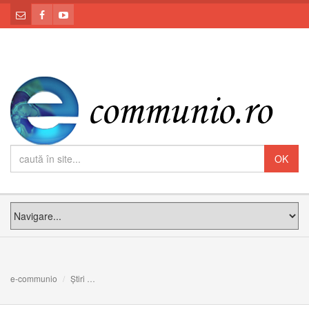
e-communio
Știri
SFINȚII TREI IERARHI VASILE CEL MARE, GRIGORE