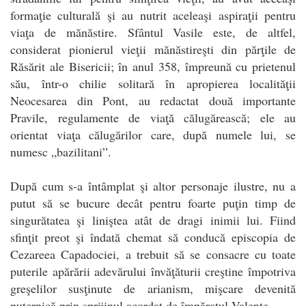
formaţie culturală şi au nutrit aceleaşi aspiraţii pentru
viaţa de mănăstire. Sfântul Vasile este, de altfel,
considerat pionierul vieţii mănăstireşti din părţile de
Răsărit ale Bisericii; în anul 358, împreună cu prietenul
său, într-o chilie solitară în apropierea localităţii
Neocesarea din Pont, au redactat două importante
Pravile, regulamente de viaţă călugărească; ele au
orientat viaţa călugărilor care, după numele lui, se
numesc „bazilitani”.
După cum s-a întâmplat şi altor personaje ilustre, nu a
putut să se bucure decât pentru foarte puţin timp de
singurătatea şi liniştea atât de dragi inimii lui. Fiind
sfinţit preot şi îndată chemat să conducă episcopia de
Cezareea Capadociei, a trebuit să se consacre cu toate
puterile apărării adevărului învăţăturii creştine împotriva
greşelilor susţinute de arianism, mişcare devenită
puternică prin sprijinul acordat de împăratul Valenţe.