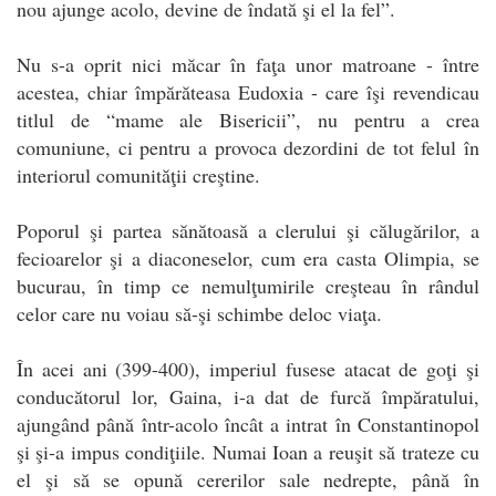
nou ajunge acolo, devine de îndată şi el la fel”.
Nu s-a oprit nici măcar în faţa unor matroane - între
acestea, chiar împărăteasa Eudoxia - care îşi revendicau
titlul de “mame ale Bisericii”, nu pentru a crea
comuniune, ci pentru a provoca dezordini de tot felul în
interiorul comunităţii creştine.
Poporul şi partea sănătoasă a clerului şi călugărilor, a
fecioarelor şi a diaconeselor, cum era casta Olimpia, se
bucurau, în timp ce nemulţumirile creşteau în rândul
celor care nu voiau să-şi schimbe deloc viaţa.
În acei ani (399-400), imperiul fusese atacat de goţi şi
conducătorul lor, Gaina, i-a dat de furcă împăratului,
ajungând până într-acolo încât a intrat în Constantinopol
şi şi-a impus condiţiile. Numai Ioan a reuşit să trateze cu
el şi să se opună cererilor sale nedrepte, până în