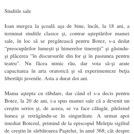
Studiile sale
Ioan mergea la şcoală aşa de bine, încât, la 18 ani, a
terminat studiile clasice şi, contrar aşteptărilor mamei
sale, în loc să se pregătească pentru Botez, s-a dedat
“preocupărilor lumeşti şi himerelor tinereţii” şi găsindu-
şi plăcerea “în discursurile din for şi în pasiunea pentru
teatru”. Nu făcea nimic rău, dar voia să-şi arate
capacitatea în arta oratorică şi să experimenteze beţia
libertăţii juvenile. Asta a durat doi ani.
Mama aştepta cu răbdare, dar când el s-a decis pentru
Botez, la 20 de ani, i-a spus mamei sale că a devenit un
creştin serios şi, de aceea, se va face călugăr, părăsind
lumea şi retrăgându-se în singurătate. A urmat apoi
imediat Botezul, primind de la episcopul Meleţiu sigiliul
de creştin în sărbătoarea Paştelui, în anul 368; cât despre