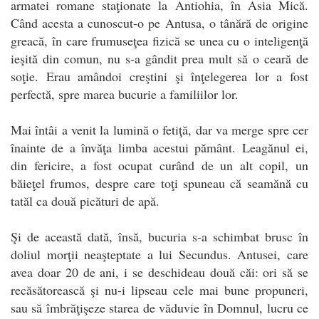
armatei romane staţionate la Antiohia, în Asia Mică.
Când acesta a cunoscut-o pe Antusa, o tânără de origine
greacă, în care frumuseţea fizică se unea cu o inteligenţă
ieşită din comun, nu s-a gândit prea mult să o ceară de
soţie. Erau amândoi creştini şi înţelegerea lor a fost
perfectă, spre marea bucurie a familiilor lor.
Mai întâi a venit la lumină o fetiţă, dar va merge spre cer
înainte de a învăţa limba acestui pământ. Leagănul ei,
din fericire, a fost ocupat curând de un alt copil, un
băieţel frumos, despre care toţi spuneau că seamănă cu
tatăl ca două picături de apă.
Şi de această dată, însă, bucuria s-a schimbat brusc în
doliul morţii neaşteptate a lui Secundus. Antusei, care
avea doar 20 de ani, i se deschideau două căi: ori să se
recăsătorească şi nu-i lipseau cele mai bune propuneri,
sau să îmbrăţişeze starea de văduvie în Domnul, lucru ce