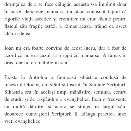
dorinţa sa de a se face călugăr, aceasta s-a împlinit doar
în parte, deoarece mama sa i-a făcut cunoscut faptul că
rigorile vieţii ascetice şi eremitice nu erau făcute pentru
fizicul său fragil; astfel, a rămas acasă, trăind ca ascet
alături de ea.
Ioan nu era foarte convins de acest lucru, dar a fost de
acord că nu era cazul să o rupă cu mama sa. A rămas în
oraş, dar nu cu mâinile în sân.
Exista la Antiohia o faimoasă sihăstrie condusă de
maestrul Diodor, om sfânt şi instruit în Sfintele Scripturi.
Sihăstria era, în acelaşi timp, mănăstire, seminar, centru
de studii şi de răspândire a evangheliei. Ioan o frecventa
cu multă dăruire, şi acolo se simţea în largul său,
deoarece cunoaşterii Scripturii îi adăuga practica unei
vieţi evanghelice.