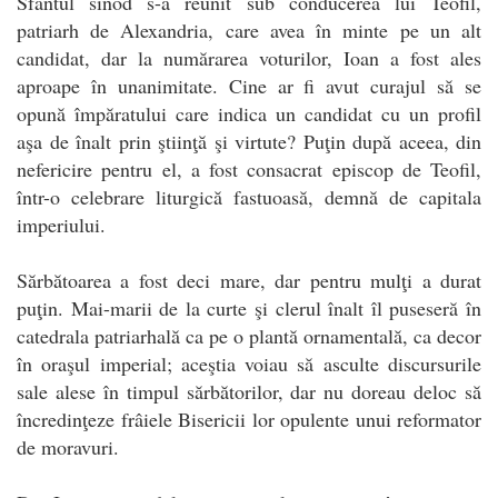
Sfântul sinod s-a reunit sub conducerea lui Teofil,
patriarh de Alexandria, care avea în minte pe un alt
candidat, dar la numărarea voturilor, Ioan a fost ales
aproape în unanimitate. Cine ar fi avut curajul să se
opună împăratului care indica un candidat cu un profil
aşa de înalt prin ştiinţă şi virtute? Puţin după aceea, din
nefericire pentru el, a fost consacrat episcop de Teofil,
într-o celebrare liturgică fastuoasă, demnă de capitala
imperiului.
Sărbătoarea a fost deci mare, dar pentru mulţi a durat
puţin. Mai-marii de la curte şi clerul înalt îl puseseră în
catedrala patriarhală ca pe o plantă ornamentală, ca decor
în oraşul imperial; aceştia voiau să asculte discursurile
sale alese în timpul sărbătorilor, dar nu doreau deloc să
încredinţeze frâiele Bisericii lor opulente unui reformator
de moravuri.