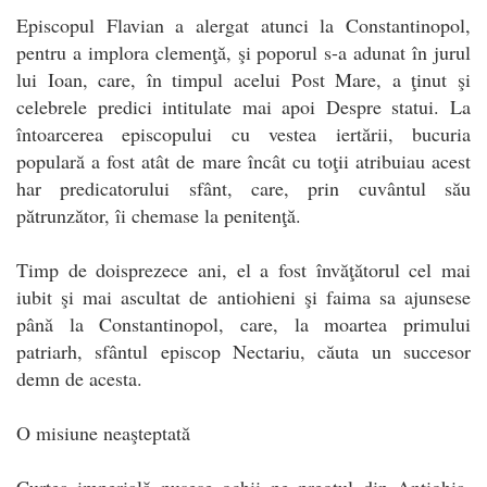
Episcopul Flavian a alergat atunci la Constantinopol,
pentru a implora clemenţă, şi poporul s-a adunat în jurul
lui Ioan, care, în timpul acelui Post Mare, a ţinut şi
celebrele predici intitulate mai apoi Despre statui. La
întoarcerea episcopului cu vestea iertării, bucuria
populară a fost atât de mare încât cu toţii atribuiau acest
har predicatorului sfânt, care, prin cuvântul său
pătrunzător, îi chemase la penitenţă.
Timp de doisprezece ani, el a fost învăţătorul cel mai
iubit şi mai ascultat de antiohieni şi faima sa ajunsese
până la Constantinopol, care, la moartea primului
patriarh, sfântul episcop Nectariu, căuta un succesor
demn de acesta.
O misiune neaşteptată
Curtea imperială pusese ochii pe preotul din Antiohia,