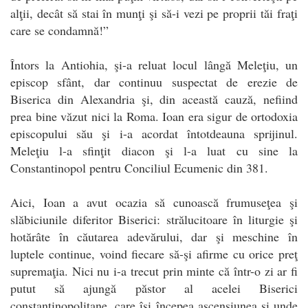
alţii, decât să stai în munţi şi să-i vezi pe proprii tăi fraţi
care se condamnă!”
Întors la Antiohia, şi-a reluat locul lângă Meleţiu, un
episcop sfânt, dar continuu suspectat de erezie de
Biserica din Alexandria şi, din această cauză, nefiind
prea bine văzut nici la Roma. Ioan era sigur de ortodoxia
episcopului său şi i-a acordat întotdeauna sprijinul.
Meleţiu l-a sfinţit diacon şi l-a luat cu sine la
Constantinopol pentru Conciliul Ecumenic din 381.
Aici, Ioan a avut ocazia să cunoască frumuseţea şi
slăbiciunile diferitor Biserici: strălucitoare în liturgie şi
hotărâte în căutarea adevărului, dar şi meschine în
luptele continue, voind fiecare să-şi afirme cu orice preţ
supremaţia. Nici nu i-a trecut prin minte că într-o zi ar fi
putut să ajungă păstor al acelei Biserici
constantinopolitane, care îşi începea ascensiunea şi unde