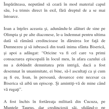
Împărăteasa, neputând să ceară în mod material capul
său, l-a trimis direct în exil, fără dreptul de a se mai
întoarce.
Ioan a înţeles aceasta şi, adunându-le alături de sine pe
Olimpia şi pe alte diaconese, le-a îndemnat pentru ultima
dată să rămână credincioase în dăruirea lor faţă de
Dumnezeu şi să iubească din toată inima sfânta Biserică,
şi apoi a adăugat: “Oricine va fi cel care va primi
consacrarea episcopală în locul meu, în afara cazului că
nu a dobândit demnitatea prin intrigă, dacă a fost
desemnat în unanimitate, ei bine, să-l ascultaţi ca şi cum
aş fi eu, Ioan, în persoană, deoarece este necesar ca
Biserica să aibă un episcop. Şi amintiţi-vă de mine când
vă rugaţi”.
A fost închis în fortăreaţa militară din Cucuza, pe
Muntele Taurus, dar credincioşii săi, sfidând-o pe