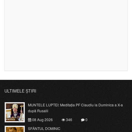
ULTIMELE ȘTIRI
MUNTELE LUPTEI: Meditația PF Claudiu la Duminica a X-a
după Rusalii
08 Aug 2026
346
0
SFÂNTUL DOMINIC