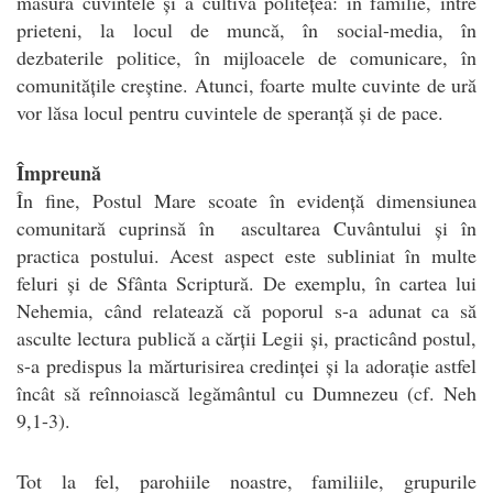
măsura cuvintele și a cultiva politețea: în familie, între
prieteni, la locul de muncă, în social-media, în
dezbaterile politice, în mijloacele de comunicare, în
comunitățile creștine. Atunci, foarte multe cuvinte de ură
vor lăsa locul pentru cuvintele de speranță și de pace.
Împreună
În fine, Postul Mare scoate în evidență dimensiunea
comunitară cuprinsă în ascultarea Cuvântului și în
practica postului. Acest aspect este subliniat în multe
feluri și de Sfânta Scriptură. De exemplu, în cartea lui
Nehemia, când relatează că poporul s-a adunat ca să
asculte lectura publică a cărții Legii și, practicând postul,
s-a predispus la mărturisirea credinței și la adorație astfel
încât să reînnoiască legământul cu Dumnezeu (cf. Neh
9,1-3).
Tot la fel, parohiile noastre, familiile, grupurile