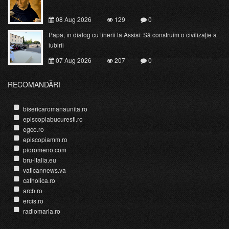
08 Aug 2026
129
0
Papa, în dialog cu tinerii la Assisi: Să construim o civilizație a
iubirii
07 Aug 2026
207
0
RECOMANDĂRI
bisericaromanaunita.ro
episcopiabucuresti.ro
egco.ro
episcopiamm.ro
pioromeno.com
bru-italia.eu
vaticannews.va
catholica.ro
arcb.ro
ercis.ro
radiomaria.ro