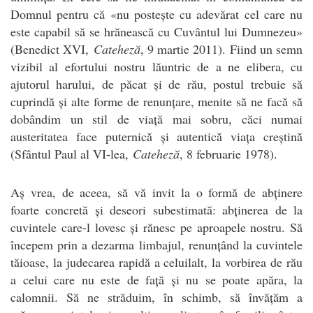
Domnul pentru că «nu postește cu adevărat cel care nu
este capabil să se hrănească cu Cuvântul lui Dumnezeu»
(Benedict XVI,
Cateheză
, 9 martie 2011). Fiind un semn
vizibil al efortului nostru lăuntric de a ne elibera, cu
ajutorul harului, de păcat și de rău, postul trebuie să
cuprindă și alte forme de renunțare, menite să ne facă să
dobândim un stil de viață mai sobru, căci numai
austeritatea face puternică și autentică viața creștină
(Sfântul Paul al VI-lea,
Cateheză
, 8 februarie 1978).
Aș vrea, de aceea, să vă invit la o formă de abținere
foarte concretă și deseori subestimată: abținerea de la
cuvintele care-l lovesc și rănesc pe aproapele nostru. Să
începem prin a dezarma limbajul, renunțând la cuvintele
tăioase, la judecarea rapidă a celuilalt, la vorbirea de rău
a celui care nu este de față și nu se poate apăra, la
calomnii. Să ne străduim, în schimb, să învățăm a