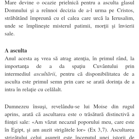
Mare devine o ocazie prielnică pentru a asculta glasul
Domnului și a reînnoi decizia de a-l urma pe Cristos,
străbătând împreună cu el calea care urcă la Ierusalim,
unde se împlinește misterul patimii, morții și învierii
sale.
A asculta
Anul acesta aș vrea să atrag atenția, în primul rând, la
importanța de a da spațiu Cuvântului prin
intermediul
ascultării
, pentru că disponibilitatea de a
asculta este primul semn prin care se arată dorința de a
intra în relație cu celălalt.
Dumnezeu însuși, revelându-se lui Moise din rugul
aprins, arată că ascultarea este o trăsătură distinctivă a
ființei sale: «Am văzut necazul poporului meu, care este
în Egipt, și am auzit strigătele lor» (Ex 3,7). Ascultarea
strigătului celui asuprit este începutul unei istorii de