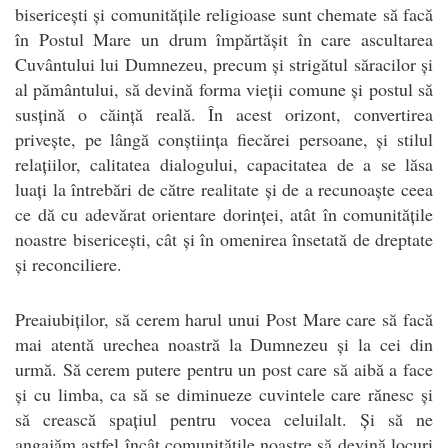
bisericești și comunitățile religioase sunt chemate să facă
în Postul Mare un drum împărtășit în care ascultarea
Cuvântului lui Dumnezeu, precum și strigătul săracilor și
al pământului, să devină forma vieții comune și postul să
susțină o căință reală. În acest orizont, convertirea
privește, pe lângă conștiința fiecărei persoane, și stilul
relațiilor, calitatea dialogului, capacitatea de a se lăsa
luați la întrebări de către realitate și de a recunoaște ceea
ce dă cu adevărat orientare dorinței, atât în comunitățile
noastre bisericești, cât și în omenirea însetată de dreptate
și reconciliere.
Preaiubiților, să cerem harul unui Post Mare care să facă
mai atentă urechea noastră la Dumnezeu și la cei din
urmă. Să cerem putere pentru un post care să aibă a face
și cu limba, ca să se diminueze cuvintele care rănesc și
să crească spațiul pentru vocea celuilalt. Și să ne
angajăm astfel încât comunitățile noastre să devină locuri