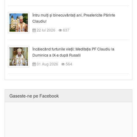
Întru mulți și binecuvântați ani, Preafericite Părinte
Claudiu!
22 Iul 2026
637
Încălecând furtunile vieții: Meditația PF Claudiu la
Duminica a IX-a după Rusalii
01 Aug 2026
564
Gaseste-ne pe Facebook