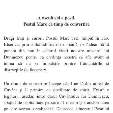
A asculta și a posti.
Postul Mare ca timp de convertire
Dragi frați și surori, Postul Mare este timpul în care
Biserica, prin solicitudinea ei de mamă, ne îndeamnă să
punem din nou în centrul vieții noastre misterul lui
Dumnezeu pentru ca credința noastră să afle avânt și
inima să nu se împrăștie printre frământările și
distracțiile de fiecare zi.
Un drum de convertire începe când ne lăsăm atinși de
Cuvânt și îl primim cu docilitate de spirit. Există o
legătură, așadar, între darul Cuvântului lui Dumnezeu,
spațiul de ospitalitate pe care i-l oferim și transformarea
pe care acesta o realizează. De aceea, itinerarul Postului