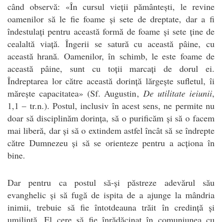
când observă: «În cursul vieții pământești, le revine
oamenilor să le fie foame și sete de dreptate, dar a fi
îndestulați pentru această formă de foame și sete ține de
cealaltă viață. Îngerii se satură cu această pâine, cu
această hrană. Oamenilor, în schimb, le este foame de
această pâine, sunt cu toții marcați de dorul ei.
Îndreptarea lor către această dorință lărgește sufletul, îi
mărește capacitatea» (Sf. Augustin,
De utilitate ieiunii
,
1,1 – tr.n.). Postul, inclusiv în acest sens, ne permite nu
doar să disciplinăm dorința, să o purificăm și să o facem
mai liberă, dar și să o extindem astfel încât să se îndrepte
către Dumnezeu și să se orienteze pentru a acționa în
bine.
Dar pentru ca postul să-și păstreze adevărul său
evanghelic și să fugă de ispita de a ajunge la mândria
inimii, trebuie să fie întotdeauna trăit în credință și
umilință. El cere să fie înrădăcinat în comuniunea cu