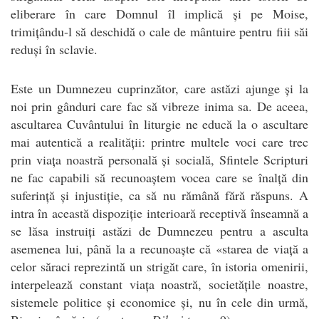
eliberare în care Domnul îl implică și pe Moise,
trimițându-l să deschidă o cale de mântuire pentru fiii săi
reduși în sclavie.
Este un Dumnezeu cuprinzător, care astăzi ajunge și la
noi prin gânduri care fac să vibreze inima sa. De aceea,
ascultarea Cuvântului în liturgie ne educă la o ascultare
mai autentică a realității: printre multele voci care trec
prin viața noastră personală și socială, Sfintele Scripturi
ne fac capabili să recunoaștem vocea care se înalță din
suferință și injustiție, ca să nu rămână fără răspuns. A
intra în această dispoziție interioară receptivă înseamnă a
se lăsa instruiți astăzi de Dumnezeu pentru a asculta
asemenea lui, până la a recunoaște că «starea de viață a
celor săraci reprezintă un strigăt care, în istoria omenirii,
interpelează constant viața noastră, societățile noastre,
sistemele politice și economice și, nu în cele din urmă,