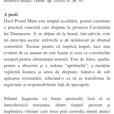
Biserica însăși» (exort. ap.
Dilexi te
, nr. 9).
A posti
Dacă Postul Mare este timpul ascultării, postul constituie
o practică concretă care dispune la primirea Cuvântului
lui Dumnezeu. A se abține de la hrană, într-adevăr, este
un exercițiu ascetic străvechi și de neînlocuit pe drumul
convertirii. Tocmai pentru că implică trupul, face mai
evident de ce anume ne este foame și ceea ce considerăm
esențial pentru alimentația noastră. Este de folos, așadar,
pentru a discerne și a ordona ”apetiturile”, a menține
vigilentă foamea și setea de dreptate, luând-o de sub
apăsarea resemnării, educând-o ca să se transforme în
rugăciune și responsabilitate față de aproapele.
Sfântul Augustin, cu finețe spirituală, lasă să se
întrezărească tensiunea dintre timpul prezent și
împlinirea viitoare care trece prin custodia inimii atunci