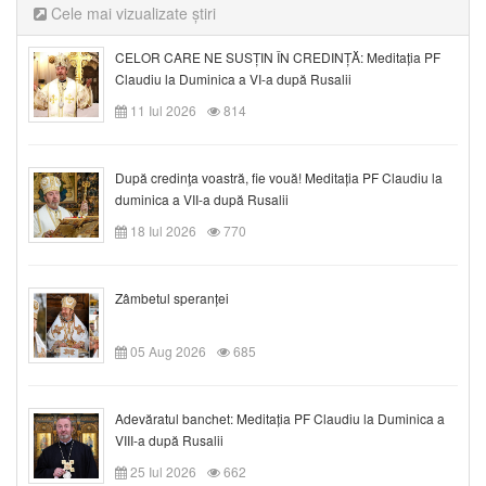
Cele mai vizualizate știri
CELOR CARE NE SUSȚIN ÎN CREDINȚĂ: Meditația PF
Claudiu la Duminica a VI-a după Rusalii
11 Iul 2026
814
După credinţa voastră, fie vouă! Meditația PF Claudiu la
duminica a VII-a după Rusalii
18 Iul 2026
770
Zâmbetul speranței
05 Aug 2026
685
Adevăratul banchet: Meditația PF Claudiu la Duminica a
VIII-a după Rusalii
25 Iul 2026
662