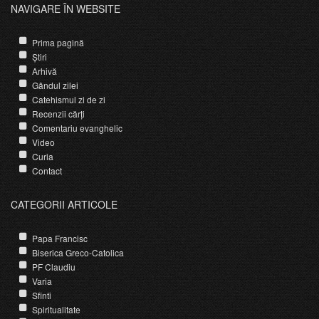
NAVIGARE ÎN WEBSITE
Prima pagină
Știri
Arhivă
Gândul zilei
Catehismul zi de zi
Recenzii cărți
Comentariu evanghelic
Video
Curia
Contact
CATEGORII ARTICOLE
Papa Francisc
Biserica Greco-Catolica
PF Claudiu
Varia
Sfinti
Spiritualitate