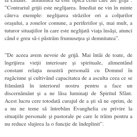
”Contrariul grijii este neglijarea. Imediat ne vin în minte
câteva exemple: neglijarea străzilor ori a colțurilor
orașului, a zonelor comune, a periferiilor și, mai mult, a
tuturor situațiilor în care este neglijată viața însăși, atunci
când e greu să-i păstrăm frumusețea și demnitatea”.
”De aceea avem nevoie de grijă. Mai întâi de toate, de
îngrijirea vieții interioare și spirituale, alimentând
constant relația noastră personală cu Domnul în
rugăciune și cultivând capacitatea de a asculta ceea ce se
frământă în interiorul nostru pentru a face un
discernământ și a ne lăsa luminați de Spiritul Sfânt.
Acest lucru cere totodată curajul de a ști să ne oprim, de
a nu ne teme să întrebăm Evanghelia cu privire la
situațiile personale și pastorale pe care le trăim pentru a
nu reduce slujirea la o funcție de îndeplinit”.