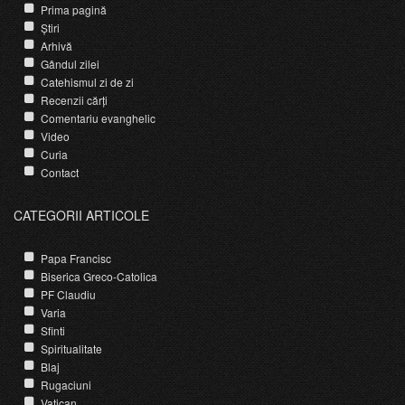
Prima pagină
Știri
Arhivă
Gândul zilei
Catehismul zi de zi
Recenzii cărți
Comentariu evanghelic
Video
Curia
Contact
CATEGORII ARTICOLE
Papa Francisc
Biserica Greco-Catolica
PF Claudiu
Varia
Sfinti
Spiritualitate
Blaj
Rugaciuni
Vatican