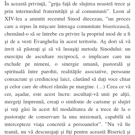
În această privință, ”grija față de slujirea noastră trece și
prin intermediul fraternității și al comuniunii”. Leon al
XIV-lea a amintit recentul Sinod diecezan, ”un proces
care a repus în mișcare întreaga comunitate bisericească,
chemând-o să se întrebe cu privire la propriul mod de a fi
și de a vesti Evanghelia în acest teritoriu. Aș dori să vă
invit să păstrați și să vă însușiți metoda Sinodului: un
exercițiu de ascultare reciprocă, o implicare care nu
exclude pe nimeni, o sinergie umană, pastorală și
spirituală între parohii, realitățile asociative, persoane
consacrate și credincioși laici, căutând să dați voce chiar
și celor care de obicei rămân pe margine. (...) Ceea ce vă
cer, așadar, este acest lucru: ascultați-vă unii pe alții,
mergeți împreună, creați o simfonie de carisme și slujiri
și veți găsi în acest fel modalitatea de a trece de la o
pastorație de conservare la una misionară, capabilă să
intercepteze viața concretă a persoanelor”. ”Nu vă fie
teamă, nu vă descurajați și fiți pentru această Biserică și