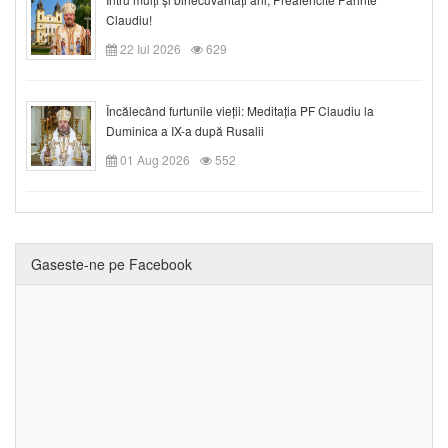
Claudiu!
22 Iul 2026
629
Încălecând furtunile vieții: Meditația PF Claudiu la
Duminica a IX-a după Rusalii
01 Aug 2026
552
Gaseste-ne pe Facebook