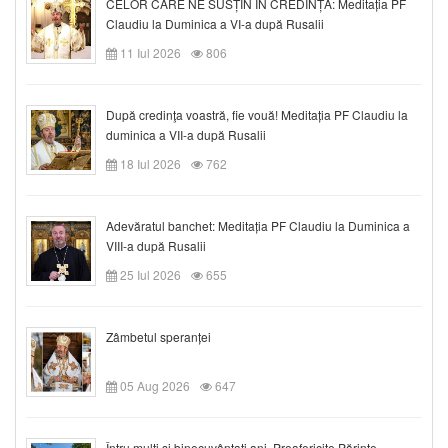
CELOR CARE NE SUSȚIN ÎN CREDINȚĂ: Meditația PF
Claudiu la Duminica a VI-a după Rusalii
11 Iul 2026
806
După credinţa voastră, fie vouă! Meditația PF Claudiu la
duminica a VII-a după Rusalii
18 Iul 2026
762
Adevăratul banchet: Meditația PF Claudiu la Duminica a
VIII-a după Rusalii
25 Iul 2026
655
Zâmbetul speranței
05 Aug 2026
647
Întru mulți și binecuvântați ani, Preafericite Părinte