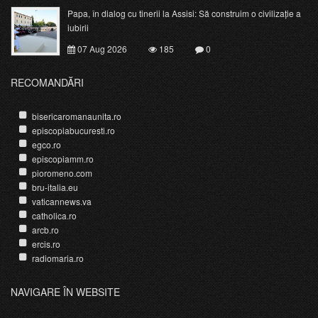
Papa, în dialog cu tinerii la Assisi: Să construim o civilizație a
iubirii
07 Aug 2026
185
0
RECOMANDĂRI
bisericaromanaunita.ro
episcopiabucuresti.ro
egco.ro
episcopiamm.ro
pioromeno.com
bru-italia.eu
vaticannews.va
catholica.ro
arcb.ro
ercis.ro
radiomaria.ro
NAVIGARE ÎN WEBSITE