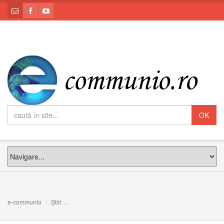
e-communio
Știri
Napoli. Leon XIV, preoților și celor consacrați: În Cristos, 