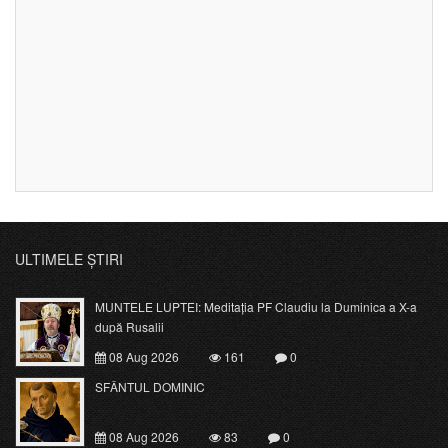
ULTIMELE ȘTIRI
MUNTELE LUPTEI: Meditația PF Claudiu la Duminica a X-a
după Rusalii
08 Aug 2026
161
0
SFÂNTUL DOMINIC
08 Aug 2026
83
0