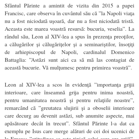
Sfântul Părinte a amintit de vizita din 2015 a papei
Francisc, care observa în cuvântul său că ”la Napoli viața
nu a fost niciodată ușoară, dar nu a fost niciodată tristă.
Aceasta este marea voastră resursă: bucuria, veselia”. La
rândul său, Leon al XIV-lea a spus în prezența preoților,
a călugărilor și călugărițelor și a seminariștilor, însoțiți
de arhiepiscopul de Napoli, cardinalul Domenico
Battaglia: ”Astăzi sunt aici ca să mă las contagiat de
această bucurie. Vă mulțumesc pentru primirea voastră”.
Leon al XIV-lea a scos în evidență ”importanța grijii
interioare, care înseamnă grija pentru inima noastră,
pentru umanitatea noastră și pentru relațiile noastre”,
remarcând că ”greutatea slujirii și a oboselii interioare
care decurg au devenit astăzi, sub anumite aspecte, mai
apăsătoare decât în trecut”. Sfântul Părinte l-a dat ca
exemplu pe Isus care merge alături de cei doi ucenici de
la Emaus: ”atitudinea sa este tipică celui care are grijă”.