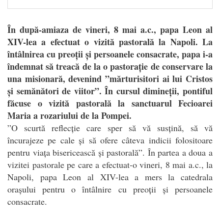
În după-amiaza de vineri, 8 mai a.c., papa Leon al
XIV-lea a efectuat o vizită pastorală la Napoli. La
întâlnirea cu preoții și persoanele consacrate, papa i-a
îndemnat să treacă de la o pastorație de conservare la
una misionară, devenind ”mărturisitori ai lui Cristos
și semănători de viitor”. În cursul dimineții, pontiful
făcuse o vizită pastorală la sanctuarul Fecioarei
Maria a rozariului de la Pompei.
”
O scurtă reflecție care sper să vă susțină, să vă
încurajeze pe cale și să ofere câteva indicii folositoare
pentru viața bisericească și pastorală”. În partea a doua a
vizitei pastorale pe care a efectuat-o vineri, 8 mai a.c., la
Napoli, papa Leon al XIV-lea a mers la catedrala
orașului pentru o întâlnire cu preoții și persoanele
consacrate.