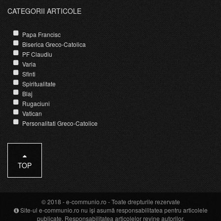
CATEGORII ARTICOLE
Papa Francisc
Biserica Greco-Catolica
PF Claudiu
Varia
Sfinti
Spiritualitate
Blaj
Rugaciuni
Vatican
Personalitati Greco-Catolice
TOP
© 2018 -
e-communio.ro
- Toate drepturile rezervate
Site-ul e-communio.ro nu își asumă responsabilitatea pentru articolele
publicate. Responsabilitatea articolelor revine autorilor.