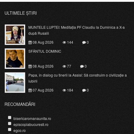
ULTIMELE ȘTIRI
MUNTELE LUPTEI: Meditația PF Claudiu la Duminica a X-a
după Rusalii
08 Aug 2026
144
0
SFÂNTUL DOMINIC
08 Aug 2026
77
0
Papa, în dialog cu tinerii la Assisi: Să construim o civilizație a
iubirii
07 Aug 2026
184
0
RECOMANDĂRI
bisericaromanaunita.ro
episcopiabucuresti.ro
egco.ro