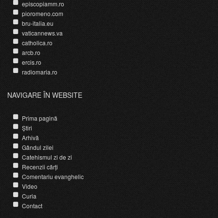
episcopiamm.ro
pioromeno.com
bru-italia.eu
vaticannews.va
catholica.ro
arcb.ro
ercis.ro
radiomaria.ro
NAVIGARE ÎN WEBSITE
Prima pagină
Știri
Arhivă
Gândul zilei
Catehismul zi de zi
Recenzii cărți
Comentariu evanghelic
Video
Curia
Contact