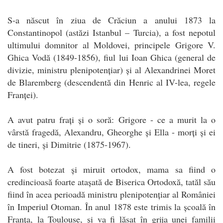
S-a născut în ziua de Crăciun a anului 1873 la
Constantinopol (astăzi Istanbul – Turcia), a fost nepotul
ultimului domnitor al Moldovei, principele Grigore V.
Ghica Vodă (1849-1856), fiul lui Ioan Ghica (general de
divizie, ministru plenipotențiar) și al Alexandrinei Moret
de Blaremberg (descendentă din Henric al IV-lea, regele
Franței).
A avut patru frați și o soră: Grigore - ce a murit la o
vârstă fragedă, Alexandru, Gheorghe și Ella - morți și ei
de tineri, și Dimitrie (1875-1967).
A fost botezat și miruit ortodox, mama sa fiind o
credincioasă foarte atașată de Biserica Ortodoxă, tatăl său
fiind în acea perioadă ministru plenipotențiar al României
în Imperiul Otoman. În anul 1878 este trimis la școală în
Franța, la Toulouse, și va fi lăsat în grija unei familii