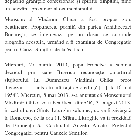
depășind granițele confesionale și spiritul timpului, fiind
un adevărat precursor al ecumenismului.
Monseniorul Vladimir Ghica a fost propus spre
beatificare. Propunerea, pornită din partea Arhidiecezei
București, se întemeiază pe un dosar ce cuprinde
biografia acestuia, urmând a fi examinat de Congregația
pentru Cauza Sfinților de la Vatican.
Miercuri, 27 martie 2013, papa Francisc a semnat
decretul prin care Biserica recunoaște „martiriul
slujitorului lui Dumnezeu Vladimir Ghika, preot
diecezan [...] ucis din ură față de credință [...], la 16 mai
1954”. Miercuri, 8 mai 2013, s-a anunțat că Monseniorul
Vladimir Ghika va fi beatificat sâmbătă, 31 august 2013,
în cadrul unei Sfinte Liturghii solemne, ce va fi săvârșită
la Romexpo, de la ora 11. Sfânta Liturghie va fi prezidată
de Eminența Sa Cardinalul Angelo Amato, Prefectul
Congregației pentru Cauzele Sfinților.