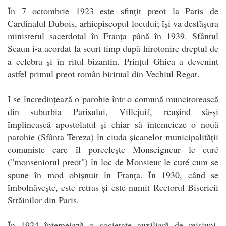
În 7 octombrie 1923 este sfințit preot la Paris de
Cardinalul Dubois, arhiepiscopul locului; își va desfășura
ministerul sacerdotal în Franța până în 1939. Sfântul
Scaun i-a acordat la scurt timp după hirotonire dreptul de
a celebra și în ritul bizantin. Prințul Ghica a devenint
astfel primul preot român biritual din Vechiul Regat.
I se încredințează o parohie într-o comună muncitorească
din suburbia Parisului, Villejuif, reușind să-și
împlinească apostolatul și chiar să întemeieze o nouă
parohie (Sfânta Tereza) în ciuda șicanelor municipalității
comuniste care îl poreclește Monseigneur le curé
("monseniorul preot") în loc de Monsieur le curé cum se
spune în mod obișnuit în Franța. În 1930, când se
îmbolnăvește, este retras și este numit Rectorul Bisericii
Străinilor din Paris.
În 1924 întemeiază o societate auxiliară de misiuni,