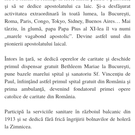
și să se dedice apostolatului ca laic. Și-a desfășurat
activitatea extraordinară în toată lumea, la București,
Roma, Paris, Congo, Tokyo, Sidney, Buenos Aires… Mai
târziu, în glumă, papa Papa Pius al XI-lea îl va numi
„marele vagabond apostolic”. Devine astfel unul din
pionierii apostolatului laical.
Întors în țară, se dedică operelor de caritate și deschide
primul dispensar gratuit Bethleem Mariae la București,
pune bazele marelui spital și sanatoriu Sf. Vincențiu de
Paul, înființând astfel primul spital gratuit din România și
prima ambulanță, devenind fondatorul primei opere
catolice de caritate din România.
Participă la serviciile sanitare în războiul balcanic din
1913 și se dedică fără frică îngrijirii bolnavilor de holeră
la Zimnicea.