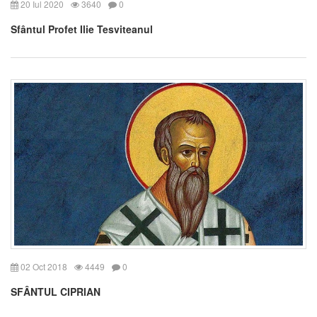
20 Iul 2020
3640
0
Sfântul Profet Ilie Tesviteanul
02 Oct 2018
4449
0
SFÂNTUL CIPRIAN