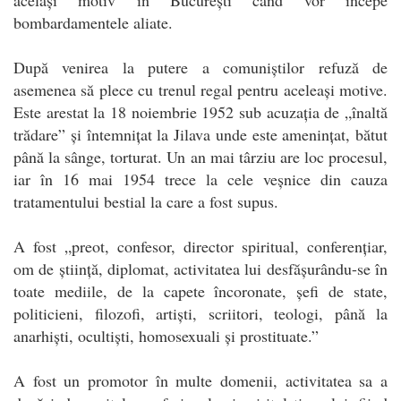
bombardamentele aliate.
După venirea la putere a comuniștilor refuză de
asemenea să plece cu trenul regal pentru aceleași motive.
Este arestat la 18 noiembrie 1952 sub acuzația de „înaltă
trădare” și întemnițat la Jilava unde este amenințat, bătut
până la sânge, torturat. Un an mai târziu are loc procesul,
iar în 16 mai 1954 trece la cele veșnice din cauza
tratamentului bestial la care a fost supus.
A fost „preot, confesor, director spiritual, conferențiar,
om de știință, diplomat, activitatea lui desfășurându-se în
toate mediile, de la capete încoronate, șefi de state,
politicieni, filozofi, artiști, scriitori, teologi, până la
anarhiști, ocultiști, homosexuali și prostituate.”
A fost un promotor în multe domenii, activitatea sa a