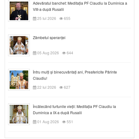
Adevăratul banchet: Meditația PF Claudiu la Duminica a
VIII-a după Rusalii
25 Iul 2026
655
Zâmbetul speranței
05 Aug 2026
644
Întru mulți și binecuvântați ani, Preafericite Părinte
Claudiu!
22 Iul 2026
627
Încălecând furtunile vieții: Meditația PF Claudiu la
Duminica a IX-a după Rusalii
01 Aug 2026
551