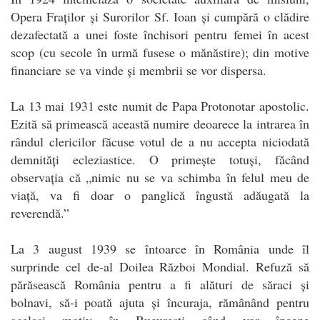
Opera Fraților și Surorilor Sf. Ioan și cumpără o clădire
dezafectată a unei foste închisori pentru femei în acest
scop (cu secole în urmă fusese o mănăstire); din motive
financiare se va vinde și membrii se vor dispersa.
La 13 mai 1931 este numit de Papa Protonotar apostolic.
Ezită să primească această numire deoarece la intrarea în
rândul clericilor făcuse votul de a nu accepta niciodată
demnități ecleziastice. O primește totuși, făcând
observația că „nimic nu se va schimba în felul meu de
viață, va fi doar o panglică îngustă adăugată la
reverendă.”
La 3 august 1939 se întoarce în România unde îl
surprinde cel de-al Doilea Război Mondial. Refuză să
părăsească România pentru a fi alături de săraci și
bolnavi, să-i poată ajuta și încuraja, rămânând pentru
același motiv în București când vor începe