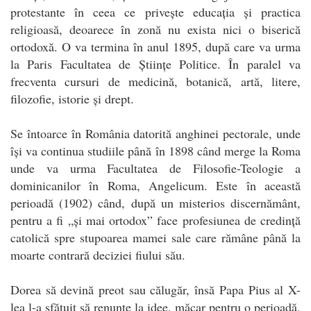
protestante în ceea ce privește educația și practica
religioasă, deoarece în zonă nu exista nici o biserică
ortodoxă. O va termina în anul 1895, după care va urma
la Paris Facultatea de Științe Politice. În paralel va
frecventa cursuri de medicină, botanică, artă, litere,
filozofie, istorie și drept.
Se întoarce în România datorită anghinei pectorale, unde
își va continua studiile până în 1898 când merge la Roma
unde va urma Facultatea de Filosofie-Teologie a
dominicanilor în Roma, Angelicum. Este în această
perioadă (1902) când, după un misterios discernământ,
pentru a fi „și mai ortodox” face profesiunea de credință
catolică spre stupoarea mamei sale care rămâne până la
moarte contrară deciziei fiului său.
Dorea să devină preot sau călugăr, însă Papa Pius al X-
lea l-a sfătuit să renunțe la idee, măcar pentru o perioadă,