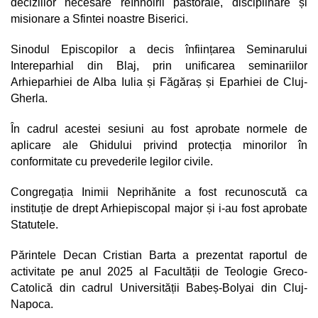
deciziilor necesare reînnoirii pastorale, disciplinare și
misionare a Sfintei noastre Biserici.
Sinodul Episcopilor a decis înființarea Seminarului
Intereparhial din Blaj, prin unificarea seminariilor
Arhieparhiei de Alba Iulia și Făgăraș și Eparhiei de Cluj-
Gherla.
În cadrul acestei sesiuni au fost aprobate normele de
aplicare ale Ghidului privind protecția minorilor în
conformitate cu prevederile legilor civile.
Congregația Inimii Neprihănite a fost recunoscută ca
instituție de drept Arhiepiscopal major și i-au fost aprobate
Statutele.
Părintele Decan Cristian Barta a prezentat raportul de
activitate pe anul 2025 al Facultății de Teologie Greco-
Catolică din cadrul Universității Babeș-Bolyai din Cluj-
Napoca.