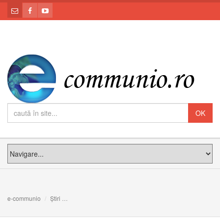
e-communio
Știri
COMUNICAT: Sesiunea ordinară de primăvară a Sinodulu