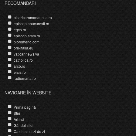
RECOMANDĂRI
bisericaromanaunita.ro
episcopiabucuresti.ro
egco.ro
episcopiamm.ro
pioromeno.com
bru-italia.eu
vaticannews.va
catholica.ro
arcb.ro
ercis.ro
radiomaria.ro
NAVIGARE ÎN WEBSITE
Prima pagină
Știri
Arhivă
Gândul zilei
Catehismul zi de zi