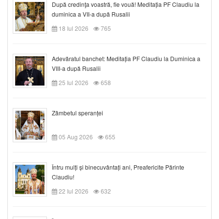
După credinţa voastră, fie vouă! Meditația PF Claudiu la
duminica a VII-a după Rusalii
18 Iul 2026
765
Adevăratul banchet: Meditația PF Claudiu la Duminica a
VIII-a după Rusalii
25 Iul 2026
658
Zâmbetul speranței
05 Aug 2026
655
Întru mulți și binecuvântați ani, Preafericite Părinte
Claudiu!
22 Iul 2026
632