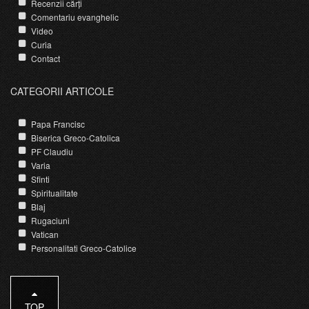
Recenzii cărți
Comentariu evanghelic
Video
Curia
Contact
CATEGORII ARTICOLE
Papa Francisc
Biserica Greco-Catolica
PF Claudiu
Varia
Sfinti
Spiritualitate
Blaj
Rugaciuni
Vatican
Personalitati Greco-Catolice
TOP