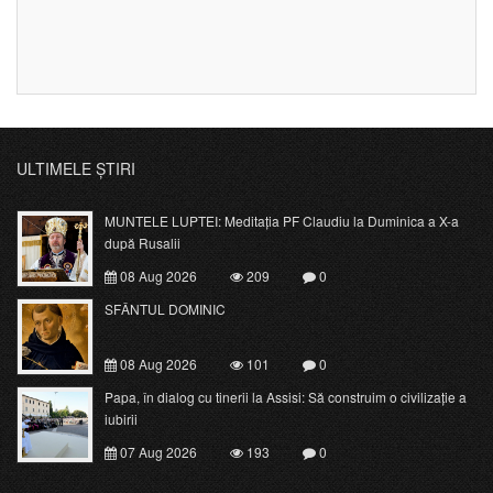
ULTIMELE ȘTIRI
MUNTELE LUPTEI: Meditația PF Claudiu la Duminica a X-a
după Rusalii
08 Aug 2026
209
0
SFÂNTUL DOMINIC
08 Aug 2026
101
0
Papa, în dialog cu tinerii la Assisi: Să construim o civilizație a
iubirii
07 Aug 2026
193
0