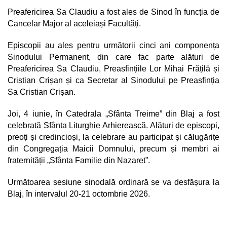
Preafericirea Sa Claudiu a fost ales de Sinod în funcția de
Cancelar Major al aceleiași Facultăți.
Episcopii au ales pentru următorii cinci ani componența
Sinodului Permanent, din care fac parte alături de
Preafericirea Sa Claudiu, Preasfințiile Lor Mihai Frățilă și
Cristian Crișan și ca Secretar al Sinodului pe Preasfinția
Sa Cristian Crișan.
Joi, 4 iunie, în Catedrala „Sfânta Treime” din Blaj a fost
celebrată Sfânta Liturghie Arhierească. Alături de episcopi,
preoți și credincioși, la celebrare au participat și călugărițe
din Congregația Maicii Domnului, precum și membri ai
fraternității „Sfânta Familie din Nazaret”.
Următoarea sesiune sinodală ordinară se va desfășura la
Blaj, în intervalul 20-21 octombrie 2026.