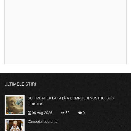
ULTIMELE ȘTIRI
SCHIMBAREA LA FAŢĂ A DOMNULUI NOSTRU ISUS
CRISTOS
06 Aug 2026
52
0
Zâmbetul speranței