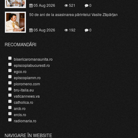
05 Aug 2026
521
0
50 de ani de la asasinarea părintelui Vasile Zăpârțan
05 Aug 2026
192
0
RECOMANDĂRI
bisericaromanaunita.ro
episcopiabucuresti.ro
egco.ro
episcopiamm.ro
pioromeno.com
bru-italia.eu
vaticannews.va
catholica.ro
arcb.ro
ercis.ro
radiomaria.ro
NAVIGARE ÎN WEBSITE