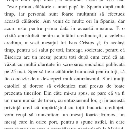
”este prima călătorie a unui papă în Spania după mult
timp, iar personal sunt foarte mulțumit să efectuez
această călătorie. Am venit de multe ori în Spania, dar
acum este pentru prima dată în această misiune. E o
vizită apostolică pentru a întâlni credincioșii, a celebra
credința, a vesti mesajul lui Isus Cristos și, în același
timp, pentru a-i salut pe toți, întreaga societate, pentru că
Biserica are un mesaj pentru toți după cum cred că ați
văzut cu multă claritate în scrisoarea enciclică publicată
pe 25 mai. Sper să fie o călătorie frumoasă pentru toți, să
fie o ocazie de a descoperi mult entuziasmul. Sunt mulți
catolici și doresc să evidențiez mai presus de toate
prezența tinerilor. Din câte mi-au spus, se pare că va fi
un mare număr de tineri, cu entuziasmul lor, și în această
privință cred că împărtășind cu toții bucuria credinței,
vom reuși să transmitem un mesaj foarte frumos, un
mesaj care în orice port, pentru a spune astfel, în care
vom ajunge va avea o semnificație particulară: la Madrid,