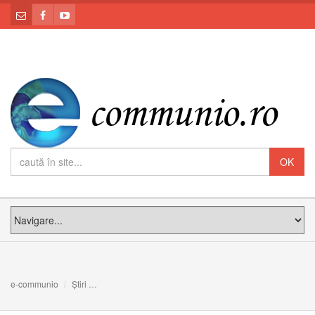
e-communio
Știri
Leon XIV a început călătoria în Spania: Vrem să trăim cr