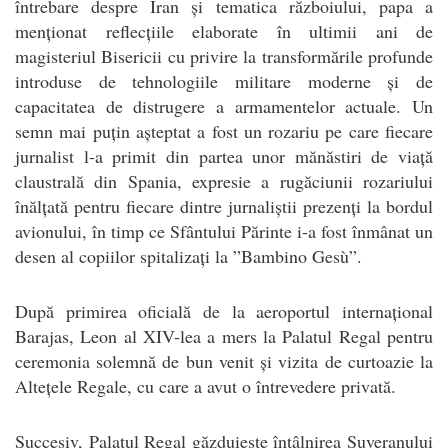
întrebare despre Iran și tematica războiului, papa a
menționat reflecțiile elaborate în ultimii ani de
magisteriul Bisericii cu privire la transformările profunde
introduse de tehnologiile militare moderne și de
capacitatea de distrugere a armamentelor actuale. Un
semn mai puțin așteptat a fost un rozariu pe care fiecare
jurnalist l-a primit din partea unor mănăstiri de viață
claustrală din Spania, expresie a rugăciunii rozariului
înălțată pentru fiecare dintre jurnaliștii prezenți la bordul
avionului, în timp ce Sfântului Părinte i-a fost înmânat un
desen al copiilor spitalizați la ”Bambino Gesù”.
După primirea oficială de la aeroportul internațional
Barajas, Leon al XIV-lea a mers la Palatul Regal pentru
ceremonia solemnă de bun venit și vizita de curtoazie la
Altețele Regale, cu care a avut o întrevedere privată.
Succesiv, Palatul Regal găzduiește întâlnirea Suveranului