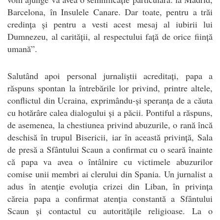
Barcelona, în Insulele Canare. Dar toate, pentru a trăi
credința și pentru a vesti acest mesaj al iubirii lui
Dumnezeu, al carității, al respectului față de orice ființă
umană”.
Salutând apoi personal jurnaliștii acreditați, papa a
răspuns spontan la întrebările lor privind, printre altele,
conflictul din Ucraina, exprimându-și speranța de a căuta
cu hotărâre calea dialogului și a păcii. Pontiful a răspuns,
de asemenea, la chestiunea privind abuzurile, o rană încă
deschisă în trupul Bisericii, iar în această privință, Sala
de presă a Sfântului Scaun a confirmat cu o seară înainte
că papa va avea o întâlnire cu victimele abuzurilor
comise unii membri ai clerului din Spania. Un jurnalist a
adus în atenție evoluția crizei din Liban, în privința
căreia papa a confirmat atenția constantă a Sfântului
Scaun și contactul cu autoritățile religioase. La o