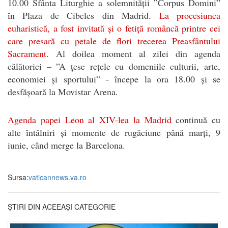
10.00 Sfânta Liturghie a solemnității ”Corpus Domini”
în Plaza de Cibeles din Madrid.
La procesiunea
euharistică, a fost invitată și o fetiță româncă printre cei
care presară cu petale de flori trecerea Preasfântului
Sacrament.
Al doilea moment al zilei din agenda
călătoriei – ”A țese rețele cu domeniile culturii, arte,
economiei și sportului” - începe la ora 18.00 și se
desfășoară la Movistar Arena.
Agenda papei Leon al XIV-lea la Madrid
continuă cu
alte întâlniri și momente de rugăciune până marți, 9
iunie, când merge la Barcelona.
Sursa:
vaticannews.va.ro
ȘTIRI DIN ACEEAȘI CATEGORIE