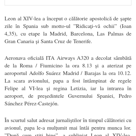
Leon al XIV-lea a început o călătorie apostolică de șapte
zile în Spania sub motto-ul ”Ridicați-vă ochii” (Ioan
4,35), cu etape la Madrid, Barcelona, Las Palmas de
Gran Canaria și Santa Cruz de Tenerife.
Aeronava oficială ITA Airways A320 a decolat sâmbătă
de la Roma / Fiumicino la ora 8.13 și a aterizat pe
aeroportul Adolfo Suárez Madrid / Barajas la ora 10.12.
La scara avionului, papa a fost întâmpinat de regele
Felipe al VI-lea și regina Letizia, iar la intrarea în
aeroport, de președintele Guvernului Spaniei, Pedro
Sánchez Pérez-Castejón.
În scurtul salut adresat jurnaliștilor în timpul călătoriei cu
avionul, papa le-a mulțumit mai întâi pentru munca lor.
”După cum știți bine”, a subliniat Leon al XIV-lea,