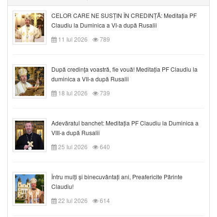
CELOR CARE NE SUSȚIN ÎN CREDINȚĂ: Meditația PF
Claudiu la Duminica a VI-a după Rusalii
11 Iul 2026
789
După credinţa voastră, fie vouă! Meditația PF Claudiu la
duminica a VII-a după Rusalii
18 Iul 2026
739
Adevăratul banchet: Meditația PF Claudiu la Duminica a
VIII-a după Rusalii
25 Iul 2026
640
Întru mulți și binecuvântați ani, Preafericite Părinte
Claudiu!
22 Iul 2026
614