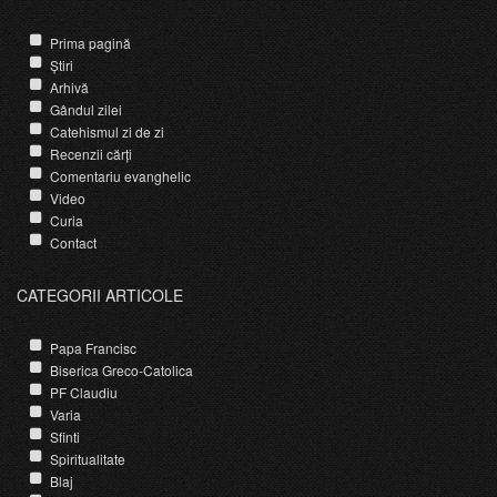
Prima pagină
Știri
Arhivă
Gândul zilei
Catehismul zi de zi
Recenzii cărți
Comentariu evanghelic
Video
Curia
Contact
CATEGORII ARTICOLE
Papa Francisc
Biserica Greco-Catolica
PF Claudiu
Varia
Sfinti
Spiritualitate
Blaj