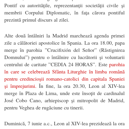
Pontif cu autoritățile, reprezentanții societății civile și
membrii Corpului Diplomatic, în fața cărora pontiful
prezintă primul discurs al zilei.
Alte două întâlniri la Madrid marchează agenda primei
zile a călătoriei apostolice în Spania. La ora 18.00, papa
merge în parohia ”Crucifixión del Señor” (Răstignirea
Domnului”) pentru o întâlnire cu lucrătorii și voluntarii
centrului de caritate ”CEDIA 24 HORAS”. Este
parohia
în care se celebrează Sfânta Liturghie în limba română
pentru credincioșii romano-catolici din capitala Spaniei
și împrejurimi.
În fine, la ora 20.30, Leon al XIV-lea
merge în Plaza de Lima, unde este însoțit de cardinalul
José Cobo Cano, arhiepiscop și mitropolit de Madrid,
pentru Veghea de rugăciune cu tinerii.
Duminică, 7 iunie a.c., Leon al XIV-lea prezidează la ora