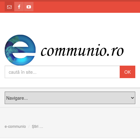
e-communio
Știri
Leon XIV, la Sfânta Liturghie de la Madrid: Credința nu e