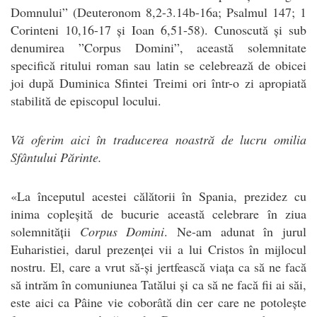
Domnului” (Deuteronom 8,2-3.14b-16a; Psalmul 147; 1
Corinteni 10,16-17 și Ioan 6,51-58). Cunoscută și sub
denumirea ”Corpus Domini”, această solemnitate
specifică ritului roman sau latin se celebrează de obicei
joi după Duminica Sfintei Treimi ori într-o zi apropiată
stabilită de episcopul locului.
Vă oferim aici în traducerea noastră de lucru omilia
Sfântului Părinte.
«La începutul acestei călătorii în Spania, prezidez cu
inima copleșită de bucurie această celebrare în ziua
solemnității
Corpus Domini
. Ne-am adunat în jurul
Euharistiei, darul prezenței vii a lui Cristos în mijlocul
nostru. El, care a vrut să-și jertfească viața ca să ne facă
să intrăm în comuniunea Tatălui și ca să ne facă fii ai săi,
este aici ca Pâine vie coborâtă din cer care ne potolește