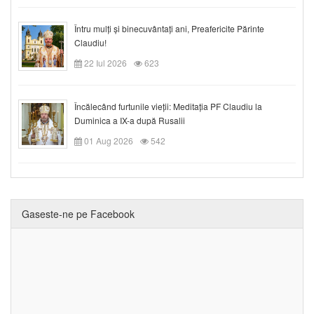
Întru mulți și binecuvântați ani, Preafericite Părinte
Claudiu!
22 Iul 2026
623
Încălecând furtunile vieții: Meditația PF Claudiu la
Duminica a IX-a după Rusalii
01 Aug 2026
542
Gaseste-ne pe Facebook