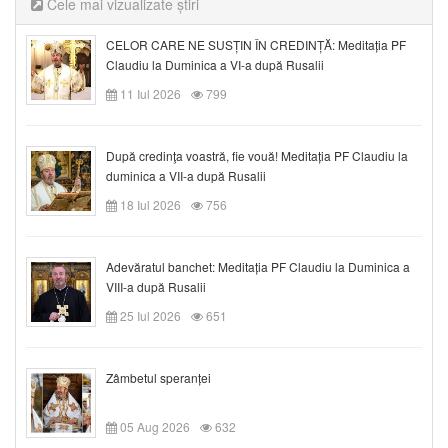
Cele mai vizualizate știri
CELOR CARE NE SUSȚIN ÎN CREDINȚĂ: Meditația PF
Claudiu la Duminica a VI-a după Rusalii
11 Iul 2026
799
După credinţa voastră, fie vouă! Meditația PF Claudiu la
duminica a VII-a după Rusalii
18 Iul 2026
756
Adevăratul banchet: Meditația PF Claudiu la Duminica a
VIII-a după Rusalii
25 Iul 2026
651
Zâmbetul speranței
05 Aug 2026
632