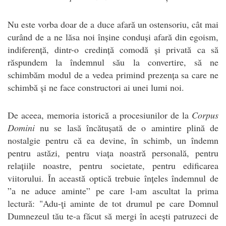
Nu este vorba doar de a duce afară un ostensoriu, cât mai
curând de a ne lăsa noi înșine conduși afară din egoism,
indiferență, dintr-o credință comodă și privată ca să
răspundem la îndemnul său la convertire, să ne
schimbăm modul de a vedea primind prezența sa care ne
schimbă și ne face constructori ai unei lumi noi.
De aceea, memoria istorică a procesiunilor de la
Corpus
Domini
nu se lasă încătușată de o amintire plină de
nostalgie pentru că ea devine, în schimb, un îndemn
pentru astăzi, pentru viața noastră personală, pentru
relațiile noastre, pentru societate, pentru edificarea
viitorului. În această optică trebuie înțeles îndemnul de
”a ne aduce aminte” pe care l-am ascultat la prima
lectură: "Adu-ţi aminte de tot drumul pe care Domnul
Dumnezeul tău te-a făcut să mergi în acești patruzeci de