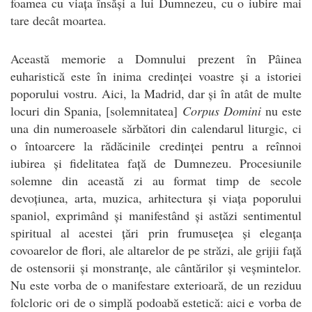
foamea cu viața însăși a lui Dumnezeu, cu o iubire mai
tare decât moartea.
Această memorie a Domnului prezent în Pâinea
euharistică este în inima credinței voastre și a istoriei
poporului vostru. Aici, la Madrid, dar și în atât de multe
locuri din Spania, [solemnitatea]
Corpus Domini
nu este
una din numeroasele sărbători din calendarul liturgic, ci
o întoarcere la rădăcinile credinței pentru a reînnoi
iubirea și fidelitatea față de Dumnezeu. Procesiunile
solemne din această zi au format timp de secole
devoțiunea, arta, muzica, arhitectura și viața poporului
spaniol, exprimând și manifestând și astăzi sentimentul
spiritual al acestei țări prin frumusețea și eleganța
covoarelor de flori, ale altarelor de pe străzi, ale grijii față
de ostensorii și monstranțe, ale cântărilor și veșmintelor.
Nu este vorba de o manifestare exterioară, de un reziduu
folcloric ori de o simplă podoabă estetică: aici e vorba de