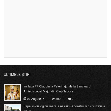
ULTIMELE ȘTIRI
Invitația PF Claudiu la Pelerinajul de la Sanctuarul
Arhiepiscopal Major din Cluj-Napoca
07 Aug 2026
302
0
Papa, în dialog cu tinerii la Assisi: Să construim o civilizație a
iubirii