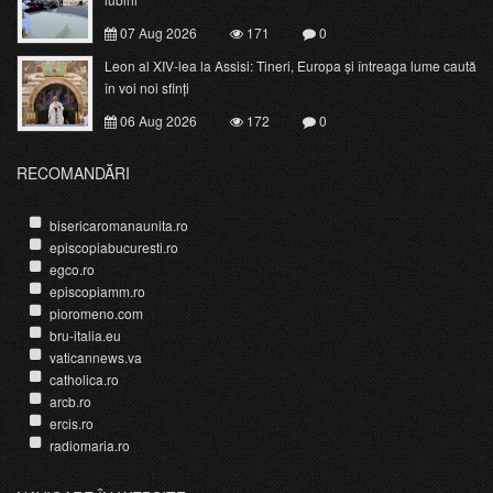
07 Aug 2026
171
0
Leon al XIV-lea la Assisi: Tineri, Europa și întreaga lume caută
în voi noi sfinți
06 Aug 2026
172
0
RECOMANDĂRI
bisericaromanaunita.ro
episcopiabucuresti.ro
egco.ro
episcopiamm.ro
pioromeno.com
bru-italia.eu
vaticannews.va
catholica.ro
arcb.ro
ercis.ro
radiomaria.ro