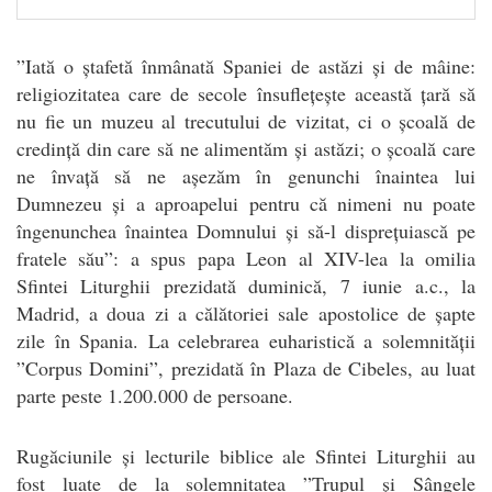
”Iată o ștafetă înmânată Spaniei de astăzi și de mâine:
religiozitatea care de secole însuflețește această țară să
nu fie un muzeu al trecutului de vizitat, ci o școală de
credință din care să ne alimentăm și astăzi; o școală care
ne învață să ne așezăm în genunchi înaintea lui
Dumnezeu și a aproapelui pentru că nimeni nu poate
îngenunchea înaintea Domnului și să-l disprețuiască pe
fratele său”: a spus papa Leon al XIV-lea la omilia
Sfintei Liturghii prezidată duminică, 7 iunie a.c., la
Madrid, a doua zi a călătoriei sale apostolice de șapte
zile în Spania. La celebrarea euharistică a solemnității
”Corpus Domini”, prezidată în Plaza de Cibeles, au luat
parte peste 1.200.000 de persoane.
Rugăciunile și lecturile biblice ale Sfintei Liturghii au
fost luate de la solemnitatea ”Trupul și Sângele