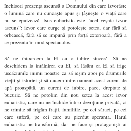
închisori prezența ascunsă a Domnului din care izvorăște
o lumină care nu cunoaște apus și țâșnește o viață care
nu se epuizează. Isus euharistic este ”acel veșnic izvor
ascuns”: izvor care curge și potolește setea, dar fără să
orbească, fără să se impună prin forță exterioară, fără a
se prezenta în mod spectaculos.
Să ne întoarcem la El cu o iubire sinceră. Să ne
deschidem la întâlnirea cu El, să lăsăm ca El să irige
uscăciunile inimii noastre ca să ieșim apoi pe drumurile
vieții și istoriei și să ducem între oameni acest curent de
apă proaspătă, un curent de iubire, pace, dreptate și
bucurie. Să ne potolim din nou setea la acest izvor
euharistic, care nu ne închide într-o devoțiune privată, ci
ne trimite să irigăm frații, familiile, pe cei săraci, pe cei
care suferă, pe cei care au pierdut speranța. Harul
euharistic ne transformă, dar ne face și protagoniști ai