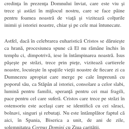
credința în prezența Domnului înviat, care este viu și
trece și astăzi în mijlocul nostru, care se face pâine
pentru foamea noastră de viață și vizitează colțurile
inimii și istoriei noastre, chiar și pe cele mai întunecate.
Astfel, dacă în celebrarea euharistică Cristos se dăruiește
ca hrană, procesiunea spune că El nu rămâne închis în
templu ci, dimpotrivă, iese în întâmpinarea noastră. Isus
pășește pe străzi, trece prin piețe, vizitează cartierele
noastre, locuiește în spațiile vieții noastre de fiecare zi ca
Dumnezeu apropiat care merge pe cale împreună cu
poporul său, ca Stăpân al istoriei, consolare a celor slabi,
lumină pentru familii, speranță pentru cei mai fragili,
pace pentru cel care suferă. Cristos care trece pe străzi în
ostensoriu este același care se identifică cu cei săraci,
bolnavi, singuri și rebutați. Nu este întâmplător faptul că
aici, în Spania, Biserica a unit, de ani de zile,
solemnitatea
Corpus Domini
cu Ziua carității.