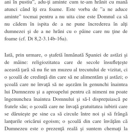
ani în pustiu”, adu-ți aminte cum te-am hrănit cu mană
atunci când îți era foame. Este vorba de ”a ne aduce
aminte” tocmai pentru a nu uita cine este Domnul ca să
nu cădem în ispita de a ne pune încrederea în alți
dumnezei și de a ne hrăni cu o pâine care nu ține de
foame (cf. Dt 8,2-3.14b-16a).
Iată, prin urmare, o ștafetă înmânată Spaniei de astăzi și
de mâine: religiozitatea care de secole însuflețește
această țară să nu fie un muzeu al trecutului de vizitat, ci
o școală de credință din care să ne alimentăm și astăzi; o
școală care ne învață să ne așezăm în genunchi înaintea
lui Dumnezeu și a aproapelui pentru că nimeni nu poate
îngenunchea înaintea Domnului și să-l disprețuiască pe
fratele său; o școală care ne învață gratuitatea iubirii care
se dăruiește pe sine ca să circule între noi și să frângă
lanțurile oricărui egoism; o școală din care învățăm că
Dumnezeu este o prezență reală și suntem chemați la