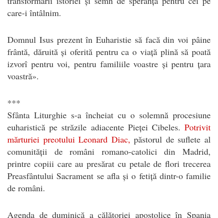
transformării istoriei și semn de speranță pentru cei pe
care-i întâlnim.
Domnul Isus prezent în Euharistie să facă din voi pâine
frântă, dăruită și oferită pentru ca o viață plină să poată
izvorî pentru voi, pentru familiile voastre și pentru țara
voastră».
***
Sfânta Liturghie s-a încheiat cu o solemnă procesiune
euharistică pe străzile adiacente Pieței Cibeles.
Potrivit
mărturiei preotului Leonard Diac,
păstorul de suflete al
comunității de români romano-catolici din Madrid,
printre copiii care au presărat cu petale de flori trecerea
Preasfântului Sacrament se afla și o fetiță dintr-o familie
de români.
Agenda de duminică a călătoriei apostolice în Spania