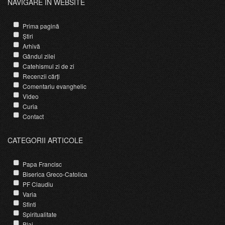
NAVIGARE ÎN WEBSITE
Prima pagină
Știri
Arhivă
Gândul zilei
Catehismul zi de zi
Recenzii cărți
Comentariu evanghelic
Video
Curia
Contact
CATEGORII ARTICOLE
Papa Francisc
Biserica Greco-Catolica
PF Claudiu
Varia
Sfinti
Spiritualitate
Blaj