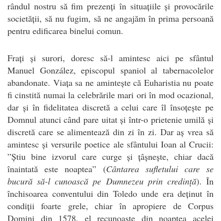
rândul nostru să fim prezenți în situațiile și provocările
societății, să nu fugim, să ne angajăm în prima persoană
pentru edificarea binelui comun.
Frați și surori, doresc să-l amintesc aici pe sfântul
Manuel González, episcopul spaniol al tabernacolelor
abandonate. Viața sa ne amintește că Euharistia nu poate
fi cinstită numai la celebrările mari ori în mod ocazional,
dar și în fidelitatea discretă a celui care îl însoțește pe
Domnul atunci când pare uitat și într-o prietenie umilă și
discretă care se alimentează din zi în zi. Dar aș vrea să
amintesc și versurile poetice ale sfântului Ioan al Crucii:
”Știu bine izvorul care curge și țâșnește, chiar dacă
înaintată este noaptea” (
Cântarea sufletului care se
bucură să-l cunoască pe Dumnezeu prin credință
). În
închisoarea conventului din Toledo unde era deținut în
condiții foarte grele, chiar în apropiere de Corpus
Domini din 1578, el recunoaște din noaptea acelei