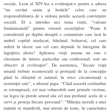
sociale. Leon al XIV-lea a evidențiat-o pentru a adresa
”un cuvânt senin și hotărât” celor care au
responsabilitatea de a ordona juridic această conviețuire
socială. El a introdus aici tema vieții, ”valoare
fundamentală” pentru viitorul societăților: ”Poate fi
considerată pe deplin dreaptă o comunitate care lasă în
umbră copilul nenăscut, bătrânul, bolnavul, cel care
suferă în tăcere sau cel care depinde în întregime de
îngrijirea altora? Apărarea vieții umane nu este o
chestiune de interes particular sau confesional: este un
obiectiv al civilizației”. De asemenea, ”fiecare viață
umană trebuie recunoscută și protejată de la concepție
până la sfârșitul ei natural, în orice circumstanță a
existenței sale”, a afirmat papa. ”Când această certitudine
se estompează, cei mai vulnerabili sunt primele victime,
iar legea își pierde sensul său cel mai profund: acela de a
servi și proteja fiecare persoană”: ”Măreția morală a unei
națiuni se manifestă, mai presus de toate, în capacitatea