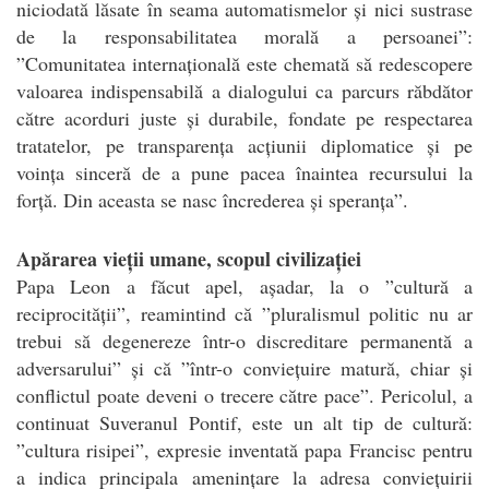
niciodată lăsate în seama automatismelor și nici sustrase
de la responsabilitatea morală a persoanei”:
”Comunitatea internațională este chemată să redescopere
valoarea indispensabilă a dialogului ca parcurs răbdător
către acorduri juste și durabile, fondate pe respectarea
tratatelor, pe transparența acțiunii diplomatice și pe
voința sinceră de a pune pacea înaintea recursului la
forță. Din aceasta se nasc încrederea și speranța”.
Apărarea vieții umane, scopul civilizației
Papa Leon a făcut apel, așadar, la o ”cultură a
reciprocității”, reamintind că ”pluralismul politic nu ar
trebui să degenereze într-o discreditare permanentă a
adversarului” și că ”într-o conviețuire matură, chiar și
conflictul poate deveni o trecere către pace”. Pericolul, a
continuat Suveranul Pontif, este un alt tip de cultură:
”cultura risipei”, expresie inventată papa Francisc pentru
a indica principala amenințare la adresa conviețuirii