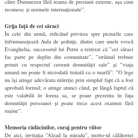
către Dumnezeu fără teama de presiuni externe, așa cum
recunosc și normele internaționale”.
Grija față de cei săraci
În cele din urmă, ridicând privirea spre picturile care
înfrumusețează Aula de ședințe, dintre care unele evocă
Evanghelia, succesorul lui Petru a reiterat că ”cei săraci
fac parte pe deplin din comunitate”, ”străinul trebuie
primit cu respectul cuvenit demnității sale” și ”viața
umană nu poate fi niciodată tratată ca o marfă”: ”O lege
nu își atinge adevărata măreție prin simplul fapt că a fost
aprobată formal; o atinge atunci când, pe lângă faptul că
este valabilă în forma sa, se poate prezenta în fața
demnității persoanei și poate trece acest examen fără
rușine”.
Memoria rădăcinilor, curaj pentru viitor
De aici, invitația ”Alzad la mirada”, motto-ul călătoriei