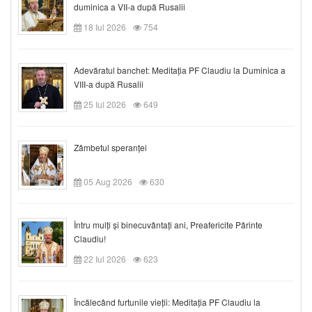
duminica a VII-a după Rusalii
18 Iul 2026
754
Adevăratul banchet: Meditația PF Claudiu la Duminica a
VIII-a după Rusalii
25 Iul 2026
649
Zâmbetul speranței
05 Aug 2026
630
Întru mulți și binecuvântați ani, Preafericite Părinte
Claudiu!
22 Iul 2026
623
Încălecând furtunile vieții: Meditația PF Claudiu la