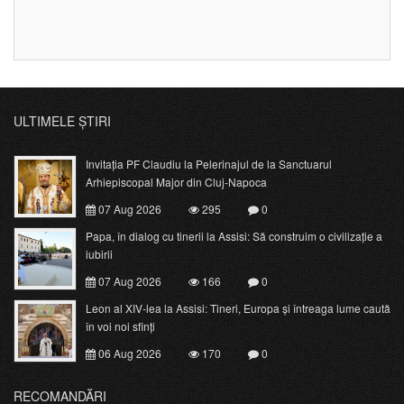
ULTIMELE ȘTIRI
Invitația PF Claudiu la Pelerinajul de la Sanctuarul
Arhiepiscopal Major din Cluj-Napoca
07 Aug 2026
295
0
Papa, în dialog cu tinerii la Assisi: Să construim o civilizație a
iubirii
07 Aug 2026
166
0
Leon al XIV-lea la Assisi: Tineri, Europa și întreaga lume caută
în voi noi sfinți
06 Aug 2026
170
0
RECOMANDĂRI