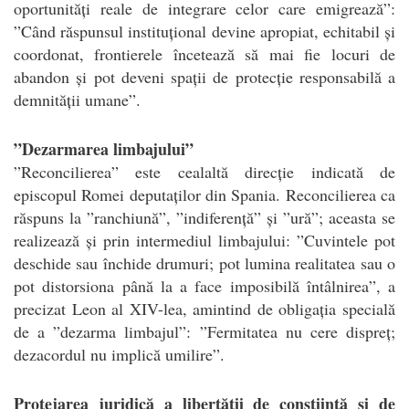
oportunități reale de integrare celor care emigrează”:
”Când răspunsul instituțional devine apropiat, echitabil și
coordonat, frontierele încetează să mai fie locuri de
abandon și pot deveni spații de protecție responsabilă a
demnității umane”.
”Dezarmarea limbajului”
”Reconcilierea” este cealaltă direcție indicată de
episcopul Romei deputaților din Spania. Reconcilierea ca
răspuns la ”ranchiună”, ”indiferență” și ”ură”; aceasta se
realizează și prin intermediul limbajului: ”Cuvintele pot
deschide sau închide drumuri; pot lumina realitatea sau o
pot distorsiona până la a face imposibilă întâlnirea”, a
precizat Leon al XIV-lea, amintind de obligația specială
de a ”dezarma limbajul”: ”Fermitatea nu cere dispreț;
dezacordul nu implică umilire”.
Protejarea juridică a libertății de conștiință și de