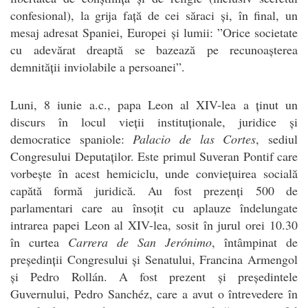
confesional), la grija față de cei săraci și, în final, un
mesaj adresat Spaniei, Europei și lumii: ”Orice societate
cu adevărat dreaptă se bazează pe recunoașterea
demnității inviolabile a persoanei”.
Luni, 8 iunie a.c., papa Leon al XIV-lea a ținut un
discurs în locul vieții instituționale, juridice și
democratice spaniole:
Palacio de las Cortes
, sediul
Congresului Deputaților. Este primul Suveran Pontif care
vorbește în acest hemiciclu, unde conviețuirea socială
capătă formă juridică. Au fost prezenți 500 de
parlamentari care au însoțit cu aplauze îndelungate
intrarea papei Leon al XIV-lea, sosit în jurul orei 10.30
în curtea
Carrera de San Jerónimo
, întâmpinat de
președinții Congresului și Senatului, Francina Armengol
și Pedro Rollán. A fost prezent și președintele
Guvernului, Pedro Sanchéz, care a avut o întrevedere în