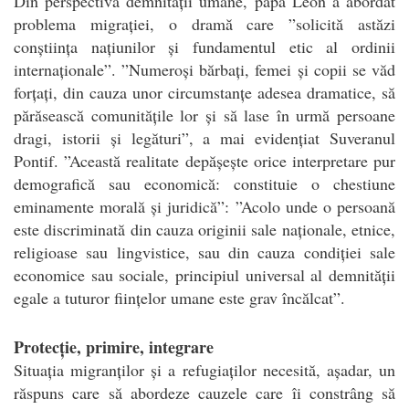
Din perspectiva demnității umane, papa Leon a abordat
problema migrației, o dramă care ”solicită astăzi
conștiința națiunilor și fundamentul etic al ordinii
internaționale”. ”Numeroși bărbați, femei și copii se văd
forțați, din cauza unor circumstanțe adesea dramatice, să
părăsească comunitățile lor și să lase în urmă persoane
dragi, istorii și legături”, a mai evidențiat Suveranul
Pontif. ”Această realitate depășește orice interpretare pur
demografică sau economică: constituie o chestiune
eminamente morală și juridică”: ”Acolo unde o persoană
este discriminată din cauza originii sale naționale, etnice,
religioase sau lingvistice, sau din cauza condiției sale
economice sau sociale, principiul universal al demnității
egale a tuturor ființelor umane este grav încălcat”.
Protecție, primire, integrare
Situația migranților și a refugiaților necesită, așadar, un
răspuns care să abordeze cauzele care îi constrâng să