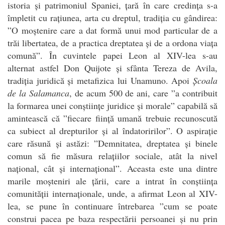
istoria și patrimoniul Spaniei, țară în care credința s-a
împletit cu rațiunea, arta cu dreptul, tradiția cu gândirea:
”O moștenire care a dat formă unui mod particular de a
trăi libertatea, de a practica dreptatea și de a ordona viața
comună”. În cuvintele papei Leon al XIV-lea s-au
alternat astfel Don Quijote și sfânta Tereza de Avila,
tradiția juridică și metafizica lui Unamuno. Apoi
Școala
de la Salamanca
, de acum 500 de ani, care ”a contribuit
la formarea unei conștiințe juridice și morale” capabilă să
amintească că ”fiecare ființă umană trebuie recunoscută
ca subiect al drepturilor și al îndatoririlor”. O aspirație
care răsună și astăzi: ”Demnitatea, dreptatea și binele
comun să fie măsura relațiilor sociale, atât la nivel
național, cât și internațional”. Aceasta este una dintre
marile moșteniri ale țării, care a intrat în conștiința
comunității internaționale, unde, a afirmat Leon al XIV-
lea, se pune în continuare întrebarea ”cum se poate
construi pacea pe baza respectării persoanei și nu prin