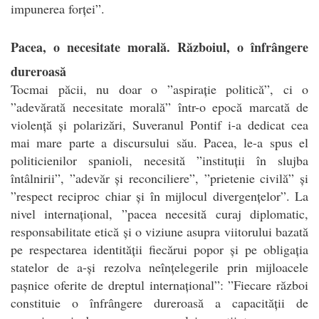
impunerea forței”.
Pacea, o necesitate morală. Războiul, o înfrângere
dureroasă
Tocmai păcii, nu doar o ”aspirație politică”, ci o
”adevărată necesitate morală” într-o epocă marcată de
violență și polarizări, Suveranul Pontif i-a dedicat cea
mai mare parte a discursului său. Pacea, le-a spus el
politicienilor spanioli, necesită ”instituții în slujba
întâlnirii”, ”adevăr și reconciliere”, ”prietenie civilă” și
”respect reciproc chiar și în mijlocul divergențelor”. La
nivel internațional, ”pacea necesită curaj diplomatic,
responsabilitate etică și o viziune asupra viitorului bazată
pe respectarea identității fiecărui popor și pe obligația
statelor de a-și rezolva neînțelegerile prin mijloacele
pașnice oferite de dreptul internațional”: ”Fiecare război
constituie o înfrângere dureroasă a capacității de