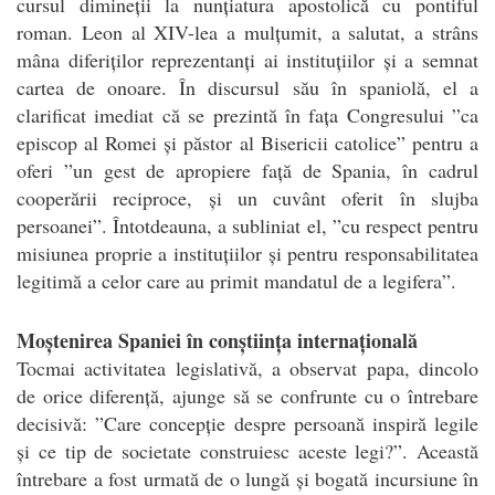
cursul dimineții la nunțiatura apostolică cu pontiful
roman. Leon al XIV-lea a mulțumit, a salutat, a strâns
mâna diferiților reprezentanți ai instituțiilor și a semnat
cartea de onoare. În discursul său în spaniolă, el a
clarificat imediat că se prezintă în fața Congresului ”ca
episcop al Romei și păstor al Bisericii catolice” pentru a
oferi ”un gest de apropiere față de Spania, în cadrul
cooperării reciproce, și un cuvânt oferit în slujba
persoanei”. Întotdeauna, a subliniat el, ”cu respect pentru
misiunea proprie a instituțiilor și pentru responsabilitatea
legitimă a celor care au primit mandatul de a legifera”.
Moștenirea Spaniei în conștiința internațională
Tocmai activitatea legislativă, a observat papa, dincolo
de orice diferență, ajunge să se confrunte cu o întrebare
decisivă: ”Care concepție despre persoană inspiră legile
și ce tip de societate construiesc aceste legi?”. Această
întrebare a fost urmată de o lungă și bogată incursiune în