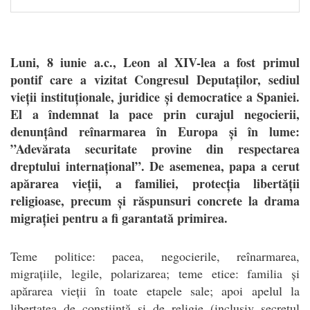
Luni, 8 iunie a.c., Leon al XIV-lea a fost primul
pontif care a vizitat Congresul Deputaților, sediul
vieții instituționale, juridice și democratice a Spaniei.
El a îndemnat la pace prin curajul negocierii,
denunțând reînarmarea în Europa și în lume:
”Adevărata securitate provine din respectarea
dreptului internațional”. De asemenea, papa a cerut
apărarea vieții, a familiei, protecția libertății
religioase, precum și răspunsuri concrete la drama
migrației pentru a fi garantată primirea.
T
eme politice: pacea, negocierile, reînarmarea,
migrațiile, legile, polarizarea; teme etice: familia și
apărarea vieții în toate etapele sale; apoi apelul la
libertatea de conștiință și de religie (inclusiv secretul