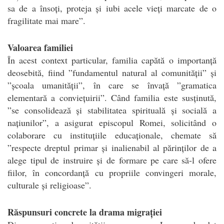
sa de a însoți, proteja și iubi acele vieți marcate de o
fragilitate mai mare”.
Valoarea familiei
În acest context particular, familia capătă o importanță
deosebită, fiind ”fundamentul natural al comunității” și
”școala umanității”, în care se învață ”gramatica
elementară a conviețuirii”. Când familia este susținută,
”se consolidează și stabilitatea spirituală și socială a
națiunilor”, a asigurat episcopul Romei, solicitând o
colaborare cu instituțiile educaționale, chemate să
”respecte dreptul primar și inalienabil al părinților de a
alege tipul de instruire și de formare pe care să-l ofere
fiilor, în concordanță cu propriile convingeri morale,
culturale și religioase”.
Răspunsuri concrete la drama migrației