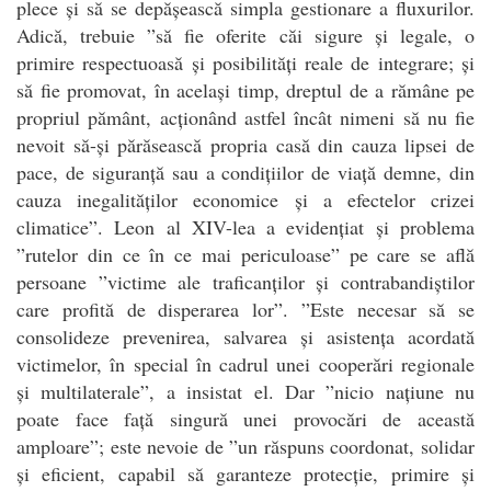
plece și să se depășească simpla gestionare a fluxurilor.
Adică, trebuie ”să fie oferite căi sigure și legale, o
primire respectuoasă și posibilități reale de integrare; și
să fie promovat, în același timp, dreptul de a rămâne pe
propriul pământ, acționând astfel încât nimeni să nu fie
nevoit să-și părăsească propria casă din cauza lipsei de
pace, de siguranță sau a condițiilor de viață demne, din
cauza inegalităților economice și a efectelor crizei
climatice”. Leon al XIV-lea a evidențiat și problema
”rutelor din ce în ce mai periculoase” pe care se află
persoane ”victime ale traficanților și contrabandiștilor
care profită de disperarea lor”. ”Este necesar să se
consolideze prevenirea, salvarea și asistența acordată
victimelor, în special în cadrul unei cooperări regionale
și multilaterale”, a insistat el. Dar ”nicio națiune nu
poate face față singură unei provocări de această
amploare”; este nevoie de ”un răspuns coordonat, solidar
și eficient, capabil să garanteze protecție, primire și