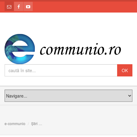
e-communio
Știri
O societate dreaptă apără fiecare viață umană, pe cei săr