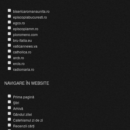
bisericaromanaunita.ro
episcopiabucuresti.ro
egco.ro
episcopiamm.ro
pioromeno.com
bru-italia.eu
vaticannews.va
catholica.ro
arcb.ro
ercis.ro
radiomaria.ro
NAVIGARE ÎN WEBSITE
Prima pagină
Știri
Arhivă
Gândul zilei
Catehismul zi de zi
Recenzii cărți