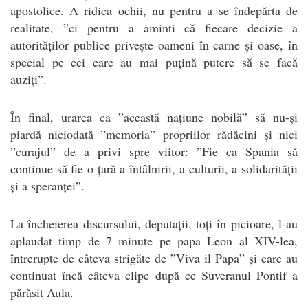
apostolice. A ridica ochii, nu pentru a se îndepărta de
realitate, ”ci pentru a aminti că fiecare decizie a
autorităților publice privește oameni în carne și oase, în
special pe cei care au mai puțină putere să se facă
auziți”.
În final, urarea ca ”această națiune nobilă” să nu-și
piardă niciodată ”memoria” propriilor rădăcini și nici
”curajul” de a privi spre viitor: ”Fie ca Spania să
continue să fie o țară a întâlnirii, a culturii, a solidarității
și a speranței”.
La încheierea discursului, deputații, toți în picioare, l-au
aplaudat timp de 7 minute pe papa Leon al XIV-lea,
întrerupte de câteva strigăte de ”Viva il Papa” și care au
continuat încă câteva clipe după ce Suveranul Pontif a
părăsit Aula.