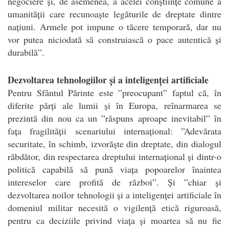
negociere și, de asemenea, a acelei conștiințe comune a
umanității care recunoaște legăturile de dreptate dintre
națiuni. Armele pot impune o tăcere temporară, dar nu
vor putea niciodată să construiască o pace autentică și
durabilă”.
Dezvoltarea tehnologiilor și a inteligenței artificiale
Pentru Sfântul Părinte este ”preocupant” faptul că, în
diferite părți ale lumii și în Europa, reînarmarea se
prezintă din nou ca un ”răspuns aproape inevitabil” în
fața fragilității scenariului internațional: ”Adevărata
securitate, în schimb, izvorăște din dreptate, din dialogul
răbdător, din respectarea dreptului internațional și dintr-o
politică capabilă să pună viața popoarelor înaintea
intereselor care profită de război”. Și ”chiar și
dezvoltarea noilor tehnologii și a inteligenței artificiale în
domeniul militar necesită o vigilență etică riguroasă,
pentru ca deciziile privind viața și moartea să nu fie