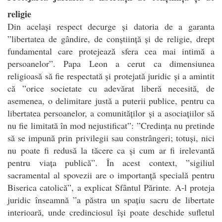
religie
Din același respect decurge și datoria de a garanta
”libertatea de gândire, de conștiință și de religie, drept
fundamental care protejează sfera cea mai intimă a
persoanelor”. Papa Leon a cerut ca dimensiunea
religioasă să fie respectată și protejată juridic și a amintit
că ”orice societate cu adevărat liberă necesită, de
asemenea, o delimitare justă a puterii publice, pentru ca
libertatea persoanelor, a comunităților și a asociațiilor să
nu fie limitată în mod nejustificat”: ”Credința nu pretinde
să se impună prin privilegii sau constrângeri; totuși, nici
nu poate fi redusă la tăcere ca și cum ar fi irelevantă
pentru viața publică”. În acest context, ”sigiliul
sacramental al spovezii are o importanță specială pentru
Biserica catolică”, a explicat Sfântul Părinte. A-l proteja
juridic înseamnă ”a păstra un spațiu sacru de libertate
interioară, unde credinciosul își poate deschide sufletul