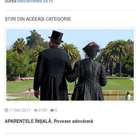
Sursa:
vaticannews.va.ro
ȘTIRI DIN ACEEAȘI CATEGORIE
17 Mar 2017
9190
0
APARENȚELE ÎNŞALĂ. Poveste adevărată