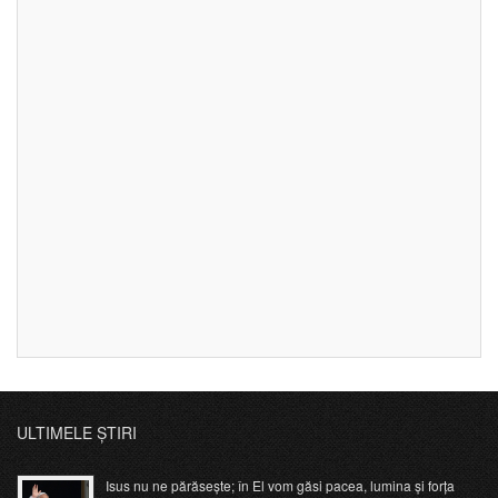
ULTIMELE ȘTIRI
Isus nu ne părăsește; în El vom găsi pacea, lumina și forța