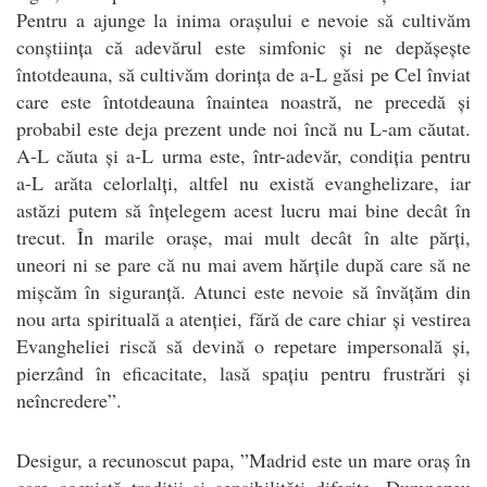
Pentru a ajunge la inima orașului e nevoie să cultivăm
conștiința că adevărul este simfonic și ne depășește
întotdeauna, să cultivăm dorința de a-L găsi pe Cel înviat
care este întotdeauna înaintea noastră, ne precedă și
probabil este deja prezent unde noi încă nu L-am căutat.
A-L căuta și a-L urma este, într-adevăr, condiția pentru
a-L arăta celorlalți, altfel nu există evanghelizare, iar
astăzi putem să înțelegem acest lucru mai bine decât în
trecut. În marile orașe, mai mult decât în alte părți,
uneori ni se pare că nu mai avem hărțile după care să ne
mișcăm în siguranță. Atunci este nevoie să învățăm din
nou arta spirituală a atenției, fără de care chiar și vestirea
Evangheliei riscă să devină o repetare impersonală și,
pierzând în eficacitate, lasă spațiu pentru frustrări și
neîncredere”.
Desigur, a recunoscut papa, ”Madrid este un mare oraș în
care coexistă tradiții și sensibilități diferite. Dumnezeu