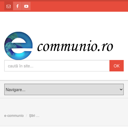
e-communio
Știri
Leon XIV, pe ”Santiago Bernabeu”: Venirea adulților la cr