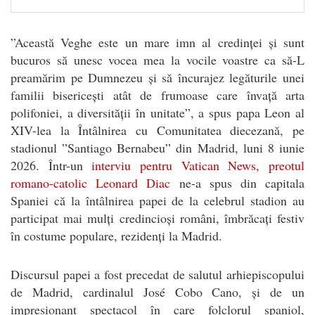
”Această Veghe este un mare imn al credinței și sunt
bucuros să unesc vocea mea la vocile voastre ca să-L
preamărim pe Dumnezeu și să încurajez legăturile unei
familii bisericești atât de frumoase care învață arta
polifoniei, a diversității în unitate”, a spus papa Leon al
XIV-lea la Întâlnirea cu Comunitatea diecezană, pe
stadionul ”Santiago Bernabeu” din Madrid, luni 8 iunie
2026. Într-un
interviu pentru Vatican News, preotul
romano-catolic Leonard Diac
ne-a spus din capitala
Spaniei că la întâlnirea papei de la celebrul stadion au
participat mai mulți credincioși români, îmbrăcați festiv
în costume populare, rezidenți la Madrid.
Discursul papei a fost precedat de salutul arhiepiscopului
de Madrid, cardinalul José Cobo Cano, și de un
impresionant spectacol în care folclorul spaniol,