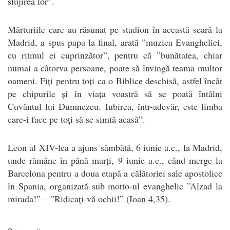
slujirea lor”.
Mărturiile care au răsunat pe stadion în această seară la
Madrid, a spus papa la final, arată ”muzica Evangheliei,
cu ritmul ei cuprinzător”, pentru că ”bunătatea, chiar
numai a câtorva persoane, poate să învingă teama multor
oameni. Fiți pentru toți ca o Biblice deschisă, astfel încât
pe chipurile și în viața voastră să se poată întâlni
Cuvântul lui Dumnezeu. Iubirea, într-adevăr, este limba
care-i face pe toți să se simtă acasă”.
Leon al XIV-lea a ajuns sâmbătă, 6 iunie a.c., la Madrid,
unde rămâne în până marți, 9 iunie a.c., când merge la
Barcelona pentru a doua etapă a călătoriei sale apostolice
în Spania, organizată sub motto-ul evanghelic ”Alzad la
mirada!” – ”Ridicați-vă ochii!” (Ioan 4,35).