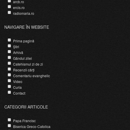
arcb.ro
ercis.ro
radiomaria.ro
NAVIGARE ÎN WEBSITE
Prima pagină
Știri
Arhivă
Gândul zilei
Catehismul zi de zi
Recenzii cărți
Comentariu evanghelic
Video
Curia
Contact
CATEGORII ARTICOLE
Papa Francisc
Biserica Greco-Catolica