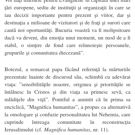
țări europene, sediu de instituții și organizații în care se
iau decizii importante pentru prezent și viitor, dar și
destinația a milioane de vizitatori și de frați și surori care
caută noi oportunități. Bucuria voastră va fi molipsitoare
dacă va deveni, din emoția unui moment, un mod de a fi
stabil, o simțire de fond care reînnoiește persoanele,
grupurile și comunitatea diecezană”.
Botezul, a remarcat papa făcând referință la mărturiile
prezentate înainte de discursul său, schimbă cu adevărat
viața: ”sensibilitățile noastre, originea și prioritățile se
întâlnesc în Cristos și din viața sa primesc sevă, ca
mlădițele din viță”. Pontiful a amintit că în prima sa
enciclică, ”Magnifica humanitas”, a propus ca alternativă
la omologare și confuzie personalitatea lui Nehemia, care
cuprinde întreaga comunitate în reconstrucția
Ierusalimului (cf.
Magnifica humanitas
, nr. 11).