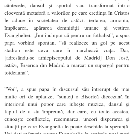
cântecele, dansul și sportul s-au transformat într-o
elocventă metaforă a valorilor pe care credința în Cristos
le aduce în societatea de astăzi: iertarea, armonia,
împăcarea, apărarea demnității umane și vestirea
Evangheliei. „Îmi închipui că pentru un fotbalist”, a spus
papa vorbind spontan, ”să realizeze un gol pe acest
stadion este ceva care îi marchează viața. Dar,
[adresându-se arhiepiscopului de Madrid] Don José,
astăzi, Biserica din Madrid a marcat un supergol pentru
totdeauna”.
”Voi”, a spus papa în discursul său întrerupt de mai
multe ori de aplauze, ”sunteți o Biserică diecezană în
interiorul unui popor care iubește muzica, dansul și
faptul de a sta împreună, dar care, cu toate acestea,
cunoaște conflictele, resemnarea, uneori disperarea și
situații pe care Evanghelia le poate deschide la speranță.
Voi dați mărturie pentru Evanghelie în capitala unei mari