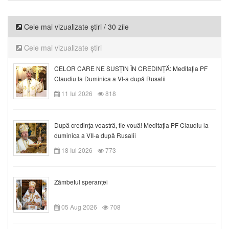
Cele mai vizualizate știri / 30 zile
Cele mai vizualizate știri
CELOR CARE NE SUSȚIN ÎN CREDINȚĂ: Meditația PF
Claudiu la Duminica a VI-a după Rusalii
11 Iul 2026
818
După credinţa voastră, fie vouă! Meditația PF Claudiu la
duminica a VII-a după Rusalii
18 Iul 2026
773
Zâmbetul speranței
05 Aug 2026
708