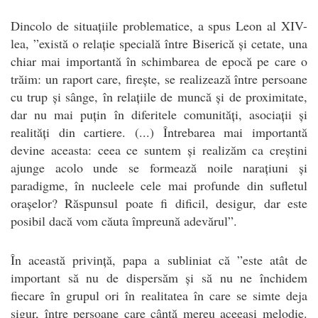
Dincolo de situațiile problematice, a spus Leon al XIV-
lea, ”există o relație specială între Biserică și cetate, una
chiar mai importantă în schimbarea de epocă pe care o
trăim: un raport care, firește, se realizează între persoane
cu trup și sânge, în relațiile de muncă și de proximitate,
dar nu mai puțin în diferitele comunități, asociații și
realități din cartiere. (...) Întrebarea mai importantă
devine aceasta: ceea ce suntem și realizăm ca creștini
ajunge acolo unde se formează noile narațiuni și
paradigme, în nucleele cele mai profunde din sufletul
orașelor? Răspunsul poate fi dificil, desigur, dar este
posibil dacă vom căuta împreună adevărul”.
În această privință, papa a subliniat că ”este atât de
important să nu de dispersăm și să nu ne închidem
fiecare în grupul ori în realitatea în care se simte deja
sigur, între persoane care cântă mereu aceeași melodie.