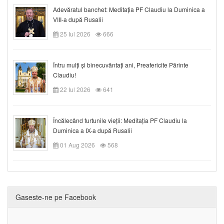
Adevăratul banchet: Meditația PF Claudiu la Duminica a
VIII-a după Rusalii
25 Iul 2026
666
Întru mulți și binecuvântați ani, Preafericite Părinte
Claudiu!
22 Iul 2026
641
Încălecând furtunile vieții: Meditația PF Claudiu la
Duminica a IX-a după Rusalii
01 Aug 2026
568
Gaseste-ne pe Facebook