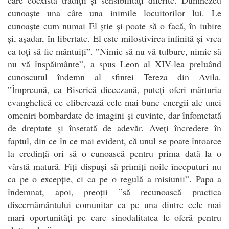
cunoaște una câte una inimile locuitorilor lui. Le
cunoaște cum numai El știe și poate să o facă, în iubire
și, așadar, în libertate. El este milostivirea infinită și vrea
ca toți să fie mântuiți”. ”Nimic să nu vă tulbure, nimic să
nu vă înspăimânte”, a spus Leon al XIV-lea preluând
cunoscutul îndemn al sfintei Tereza din Avila.
”Împreună, ca Biserică diecezană, puteți oferi mărturia
evanghelică ce eliberează cele mai bune energii ale unei
omeniri bombardate de imagini și cuvinte, dar înfometată
de dreptate și însetată de adevăr. Aveți încredere în
faptul, din ce în ce mai evident, că unul se poate întoarce
la credință ori să o cunoască pentru prima dată la o
vârstă matură. Fiți dispuși să primiți noile începuturi nu
ca pe o excepție, ci ca pe o regulă a misiunii”. Papa a
îndemnat, apoi, preoții ”să recunoască practica
discernământului comunitar ca pe una dintre cele mai
mari oportunități pe care sinodalitatea le oferă pentru