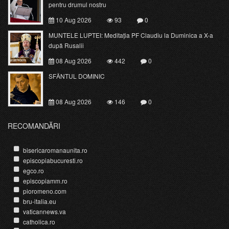
pentru drumul nostru
10 Aug 2026
93
0
MUNTELE LUPTEI: Meditația PF Claudiu la Duminica a X-a
după Rusalii
08 Aug 2026
442
0
SFÂNTUL DOMINIC
08 Aug 2026
146
0
RECOMANDĂRI
bisericaromanaunita.ro
episcopiabucuresti.ro
egco.ro
episcopiamm.ro
pioromeno.com
bru-italia.eu
vaticannews.va
catholica.ro