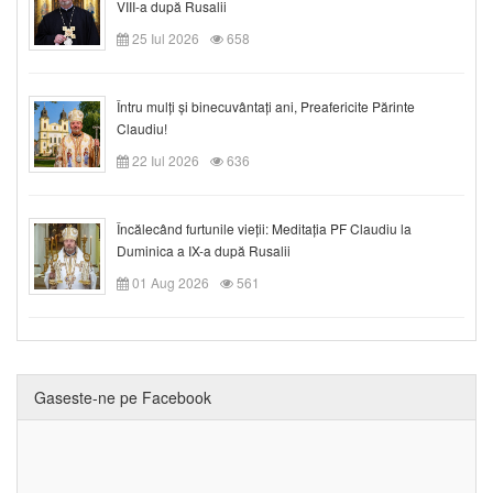
VIII-a după Rusalii
25 Iul 2026
658
Întru mulți și binecuvântați ani, Preafericite Părinte
Claudiu!
22 Iul 2026
636
Încălecând furtunile vieții: Meditația PF Claudiu la
Duminica a IX-a după Rusalii
01 Aug 2026
561
Gaseste-ne pe Facebook