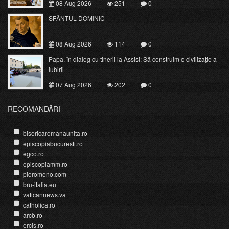
08 Aug 2026
251
0
SFÂNTUL DOMINIC
08 Aug 2026
114
0
Papa, în dialog cu tinerii la Assisi: Să construim o civilizație a
iubirii
07 Aug 2026
202
0
RECOMANDĂRI
bisericaromanaunita.ro
episcopiabucuresti.ro
egco.ro
episcopiamm.ro
pioromeno.com
bru-italia.eu
vaticannews.va
catholica.ro
arcb.ro
ercis.ro