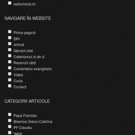
radiomaria.ro
NAVIGARE ÎN WEBSITE
Prima pagină
Știri
Arhivă
Gândul zilei
Catehismul zi de zi
Recenzii cărți
Comentariu evanghelic
Video
Curia
Contact
CATEGORII ARTICOLE
Papa Francisc
Biserica Greco-Catolica
PF Claudiu
Varia