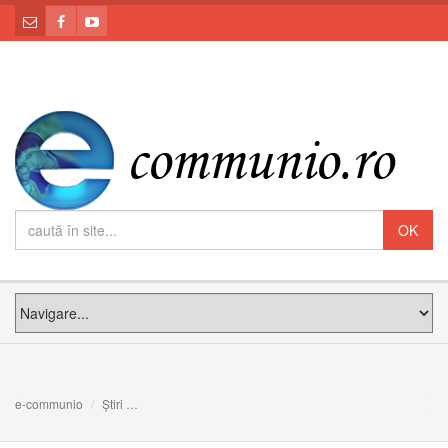
e-communio
Știri
"Pentru a evangheliza trebuie să primim provocările noi