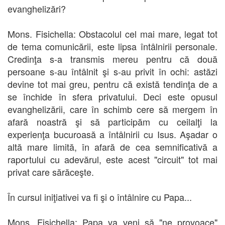
evanghelizări?
Mons. Fisichella: Obstacolul cel mai mare, legat tot
de tema comunicării, este lipsa întâlnirii personale.
Credinţa s-a transmis mereu pentru că două
persoane s-au întâlnit şi s-au privit în ochi: astăzi
devine tot mai greu, pentru că există tendinţa de a
se închide în sfera privatului. Deci este opusul
evanghelizării, care în schimb cere să mergem în
afară noastră şi să participăm cu ceilalţi la
experienţa bucuroasă a întâlnirii cu Isus. Aşadar o
altă mare limită, în afară de cea semnificativă a
raportului cu adevărul, este acest "circuit" tot mai
privat care sărăceşte.
În cursul iniţiativei va fi şi o întâlnire cu Papa...
Mons. Fisichella: Papa va veni să "ne provoace"