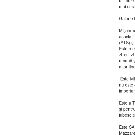
ultimele
mai cur
Galerie 
Mişcarea
asociaţi
(STS) şi
Este o re
zi cu zi
umană şi
altor tin
Este MIŞ
nu este 
importan
Este a T
şi pentr
iubesc t
Este SAL
Mazzarel