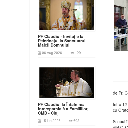
PF Claudiu - Invitație la
Pelerinajul la Sanctuarul
Maicii Domnului
06 Aug 2026
129
de Pr. C
Între 12
PF Claudiu, la Întâlnirea
Intereparhială a Familiilor,
cu Orato
CMD - Cluj
15 Iun 2026
693
Scopul î
viața”. 