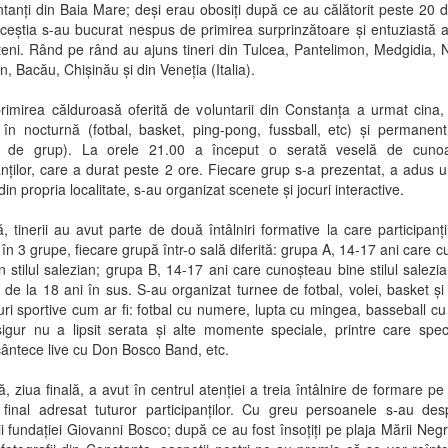
tanți din Baia Mare; deși erau obosiți după ce au călătorit peste 20 
aceștia s-au bucurat nespus de primirea surprinzătoare și entuziastă a 
eni. Rând pe rând au ajuns tineri din Tulcea, Pantelimon, Medgidia, 
, Bacău, Chișinău și din Veneția (Italia).
mirea călduroasă oferită de voluntarii din Constanța a urmat cina, a
 în nocturnă (fotbal, basket, ping-pong, fussball, etc) și permanen
i de grup). La orele 21.00 a început o serată veselă de cuno
anților, care a durat peste 2 ore. Fiecare grup s-a prezentat, a adus 
din propria localitate, s-au organizat scenete și jocuri interactive.
 tinerii au avut parte de două întâlniri formative la care participanți
i în 3 grupe, fiecare grupă într-o sală diferită: grupa A, 14-17 ani care 
n stilul salezian; grupa B, 14-17 ani care cunoșteau bine stilul salezi
ii de la 18 ani în sus. S-au organizat turnee de fotbal, volei, basket și 
ri sportive cum ar fi: fotbal cu numere, lupta cu mingea, basseball c
igur nu a lipsit serata și alte momente speciale, printre care spe
cântece live cu Don Bosco Band, etc.
, ziua finală, a avut în centrul atenției a treia întâlnire de formare pe
final adresat tuturor participanților. Cu greu persoanele s-au des
ii fundației Giovanni Bosco; după ce au fost însoțiți pe plaja Mării Neg