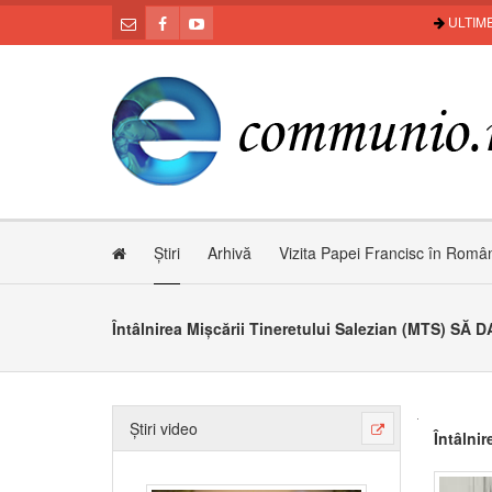
ULTIME
Știri
Arhivă
Vizita Papei Francisc în Româ
Întâlnirea Mișcării Tineretului Salezian (MTS) S
Știri video
Întâlni