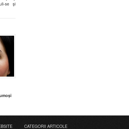
li-se şi
rumoși
EBSITE
CATEGORII ARTICOLE