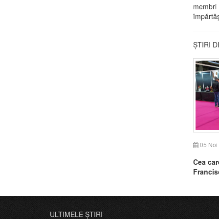
membri 
împărtăş
ȘTIRI 
05 Noi
Cea care
Francisc
mare co
ULTIMELE ȘTIRI