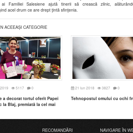
ai Familiei Salesiene ajută tinerii să crească zilnic, alăturându
ind acel drum ce are drept ţintă sfinţenia.
DIN ACEEAȘI CATEGORIE
 2019
5117
0
21 Iun 2018
3827
0
 a decorat tortul oferit Papei
Tehnopostul omului cu ochi f
 la Blaj, premiată la cel mai
ncurs internațional
RECOMANDĂRI
NAVIGARE ÎN W