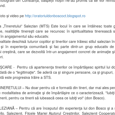
 fotografii din Constanța, oaspeții noștri ne-au promis că se vor reînt
ând.
foto și video pe
http://oratoriuldonboscoct.blogspot.ro
 „Tineretului” Salezian (MTS) Este locul în care se întâlnesc toate g
ile, realităţile tinereşti care se recunosc în spiritualitatea tinerească 
 în angajamentul său educativ.
alitate deschisă tuturor copiilor şi tinerilor care trăiesc stilul salezian î
 şi în experienţa comunitară şi fac parte dintr-un grup educativ d
 creştină, care se dezvoltă într-un angajament concret de animaţie şi 
eri.
CARE - Pentru că apartenenţa tinerilor ce împărtăşesc spiritul lui 
dată de o "legitimaţie". Se aderă ca şi singure persoane, ca şi grupuri, a
tă este progresiva trăire a STS.
INERETULUI – Nu doar pentru că e formată din tineri, dar mai ales pent
u modalitatea de animaţie şi de împărtăşire ce o caracterizează. "Iubiţ
inerii, pentru ca tinerii să iubească ceea ce iubiţi voi" (don Bosco).
EZIANĂ – Pentru că are începutul din experienţa lui don Bosco şi a 
lo. Salezienii, Fiicele Mariei Ajutorul Creştinilor, Salezienii Cooperator