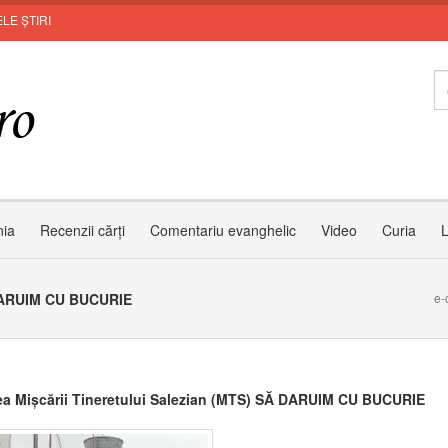
LE ȘTIRI
nia
Recenzii cărți
Comentariu evanghelic
Video
Curia
L
Ă DARUIM CU BUCURIE
e-
rea Mișcării Tineretului Salezian (MTS) SĂ DARUIM CU BUCURIE