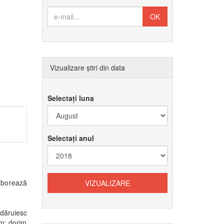
Vizualizare știri din data
Selectați luna
Selectați anul
laborează
 dăruiesc
um: dorim