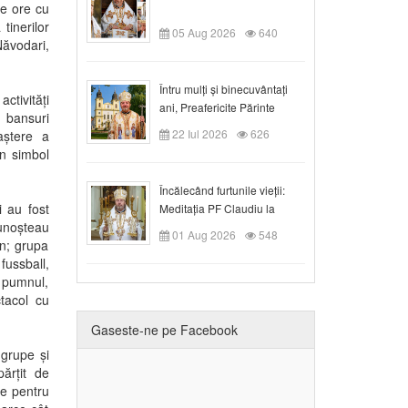
de ore cu
tinerilor
05 Aug 2026
640
Năvodari,
Întru mulți și binecuvântați
ctivități
ani, Preafericite Părinte
t bansuri
Claudiu!
22 Iul 2026
626
aștere a
un simbol
Încălecând furtunile vieții:
i au fost
Meditația PF Claudiu la
cunoșteau
Duminica a IX-a după Rusalii
01 Aug 2026
548
an; grupa
fussball,
u pumnul,
ctacol cu
Gaseste-ne pe Facebook
 grupe și
părțit de
re pentru