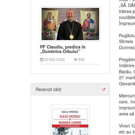
„SĂ DĂR
trăirea 
noutățil
Împreună
Rugăciu
Sfintele
PF Claudiu, predica în
Dumnez
„Duminica Orbului”
Pregătir
20 Mai 2026
956
întâlnir
Bacău, C
27 mart
Giovanile
Recenzii cărți
Miercuri
care, în
împreună
avea să
Vineri 1
etc au î