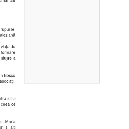
oarce cât
rupurile,
saleziană
n viaţa de
e formare
slujire a
don Bosco
sociaţii,
ru stilul
i ceea ce
sr. Maria
i şi alţi