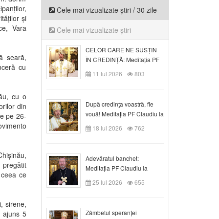
anților,
Cele mai vizualizate știri / 30 zile
ăților și
ece, Vara
Cele mai vizualizate știri
CELOR CARE NE SUSȚIN
ă seară,
ÎN CREDINȚĂ: Meditația PF
inceră cu
Claudiu la Duminica a VI-a
11 Iul 2026
803
după Rusalii
cău, cu o
După credinţa voastră, fie
rilor din
vouă! Meditația PF Claudiu la
re pe 26-
duminica a VII-a după Rusalii
ovimento
18 Iul 2026
762
Chișinău,
Adevăratul banchet:
 pregătit
Meditația PF Claudiu la
a ceea ce
Duminica a VIII-a după
25 Iul 2026
655
Rusalii
, sirene,
Zâmbetul speranței
u ajuns 5