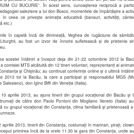
UIM CU BUCURIE”. În acest sens, cunoașterea reciprocă a particip
pedagogiei saleziene a lui don Bosco, momentele de împărtășire a activit
e în ceea ce privește animația educativă (bansuri, activități, cânt
 etc.)
nile în capelă încă de dimineață, Veghea de rugăciune de sâmbăt
 Liturghii, au fost un izvor de înnoire sufletească și de prietenie s
eu.
ea acestei întâlniri a început deja din 21-22 octombrie 2012 la Ba
e a comisiei MTS alcătuită din 12 tineri voluntari, reprezentanți ai animato
onstanța și Chișinău; au continuat conferințe online și o ultimă întâlni
ie 2013 tot la Bacău, la care a participat și responsabilul MGS (M
 Salesiano), don Igino Biffi din Veneția (Italia).
 10 aprilie 2013, au ajuns tinerii din grupul vocațional din Bacău și 
drumați de către don Paolo Pontoni din Mogliano Veneto (Italia) au
 cu grupul vocațional din Constanța, clima familiară și prietenoasă 
 urmeze.
2 aprilie 2013, tinerii din Constanța, costumați în marinari, pirați, clowni
nceput primirea încă de la orele 11.30 la gara din Constanța, unde a