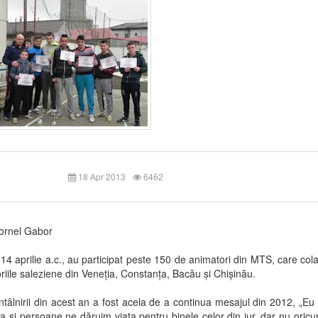
18 Apr 2013
6462
ornel Gabor
-14 aprilie a.c., au participat peste 150 de animatori din MTS, care co
riile saleziene din Veneția, Constanța, Bacău și Chișinău.
ntâlnirii din acest an a fost acela de a continua mesajul din 2012, „Eu
Ca și persoane ne dăruim viața pentru binele celor din jur, dar nu oric