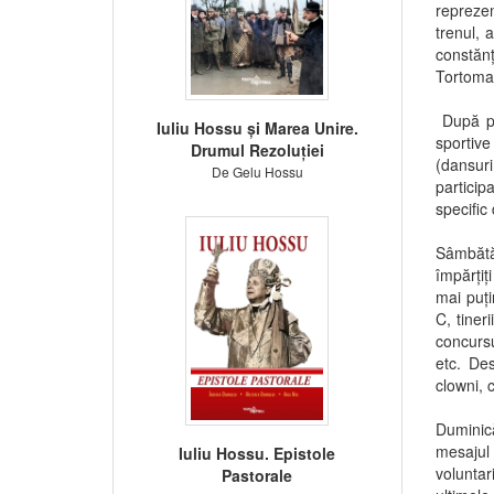
reprezen
trenul, 
constănț
Tortoman
După pri
Iuliu Hossu și Marea Unire.
sportive
Drumul Rezoluției
(dansur
De Gelu Hossu
particip
specific 
Sâmbătă,
împărțiț
mai puți
C, tiner
concursu
etc. Des
clowni, 
Duminică
mesajul 
Iuliu Hossu. Epistole
voluntar
Pastorale