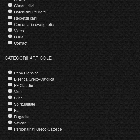
Gândul zilei
Catehismul zi de zi
Recenzii cărți
Comentariu evanghelic
Video
Curia
Contact
CATEGORII ARTICOLE
Papa Francisc
Biserica Greco-Catolica
PF Claudiu
Varia
Sfinti
Spiritualitate
Blaj
Rugaciuni
Vatican
Personalitati Greco-Catolice