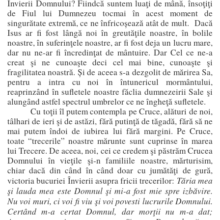
Învierii Domnului? Fiindcă suntem luaţi de mână, însoţiţi
de Fiul lui Dumnezeu tocmai în acest moment de
singurătate extremă, ce ne înfricoșează atât de mult.
Dacă
Isus ar fi fost lângă noi în greutăţile noastre, în bolile
noastre, în suferinţele noastre, ar fi fost deja un lucru mare,
dar nu ne-ar fi încredinţat de mântuire.
Dar Cel ce ne-a
creat şi ne cunoaşte deci cel mai bine, cunoaşte şi
fragilitatea noastră. Și de aceea s-a dezgolit de mărirea Sa,
pentru a intra cu noi în întunericul mormântului,
reaprinzând în sufletele noastre făclia dumnezeirii Sale şi
alungând astfel spectrul umbrelor ce ne îngheţă sufletele.
Cu toţii îl putem contempla pe Cruce, alături de noi,
tâlhari de ieri şi de astăzi, fără putinţă de tăgadă, fără să ne
mai putem îndoi de iubirea lui fără margini. Pe Cruce,
toate “trecerile” noastre mărunte sunt cuprinse în marea
lui Trecere. De aceea, noi, cei ce credem şi păstrăm Crucea
Domnului în vieţile şi-n familiile noastre, mărturisim,
chiar dacă din când în când doar cu jumătăţi de gură,
Tăria mea
victoria bucuriei Învierii asupra fricii trecerilor:
şi lauda mea este Domnul şi mi-a fost mie spre izbăvire.
Nu voi muri, ci voi fi viu şi voi povesti lucrurile Domnului.
Certând m-a certat Domnul, dar morţii nu m-a dat;