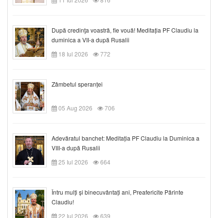
După credinţa voastră, fie vouă! Meditația PF Claudiu la
duminica a VII-a după Rusalii
18 Iul 2026
772
Zâmbetul speranței
05 Aug 2026
706
Adevăratul banchet: Meditația PF Claudiu la Duminica a
VIII-a după Rusalii
25 Iul 2026
664
Întru mulți și binecuvântați ani, Preafericite Părinte
Claudiu!
22 Iul 2026
639