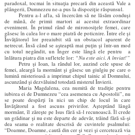
paradoxal, tocmai în situaţia precară din această Vale a
plângerii, Dumnezeu ne-a pus la dispoziţie răspunsul.
Pentru a-l afla, să încercăm să ne lăsăm conduşi
de mână, de primii martori ai acestui extraordinar
eveniment. În primul rând de mironosiţele femei, care
găsesc în calea lor o mare piatră de poticnire.
Între ele şi
Învățătorul lor preaiubit stă un obstacol aparent de
netrecut. Însă când se aşteaptă mai puţin şi într-un mod
cu totul negândit, un Înger este lângă ele pentru
a
“Nu este aici. A înviat!”
înlătura piatra din sufletele lor:
Petru şi Ioan, la rândul lor, auzind cele spuse de
femei, aleargă la mormânt şi găsesc un giulgiu pe care o
lumină misterioasă a imprimat chipul tainic al Domnului,
ascunzând şi dezvăluind totodată misterul Învierii.
Maria Magdalena, cea numită de tradiţie pentru
iubirea ei de Dumnezeu “cea asemenea cu Apostolii”, nu
se poate despărţi în nici un chip de locul în care
Învăţătorul a fost ascuns privirilor. Așteptând lângă
mormânt, îl zăreşte pe Isus fără să-l recunoască. Îl crede
un grădinar şi nu este departe de adevăr, trăind fără să-şi
dea seama o realitate descrisă de cuvintele psalmului:
“Doamne, Doamne, caută din cer şi vezi şi cercetează via