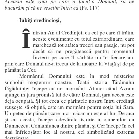
Aceasta este ziua pe care a făcut-o Domnul, să ne
bucurăm şi să ne veselim întru ea
(Ps. 117)
Iubiţi credincioşi,
Î
ntr-un An al Credinţei, ca cel pe care îl trăim,
aceste evenimente cu totul extraordinare, care
marchează tot atâtea treceri sau pasaje, nu pot
decât să ne pregătească pentru momentul
Învierii pe care îl sărbătorim în fiecare an,
prin care Domnul ne-a trecut de la moarte la Viaţă şi de pe
pământ la Cer.
Mormântul Domnului este în mod misterios
simbolul moştenirii noastre. Toată istoria Tărâmului
făgăduinţei începe cu un mormânt. Atunci când Avram
ajunge în ţara promisă lui de către Domnul, ţara aceea este
deja ocupată. Și tot ceea ce părintele nostru întru credinţă
reuşeşte să obţină, este un mormânt pentru soţia lui Sara.
Un petec de pământ care nici măcar nu este al lui.
De aici
şi cu acesta, începe adevărata istorie a oamenilor cu
Dumnezeu. Comuniunea dintre pământ şi Cer începe în cel
mai înfricoşător loc al nostru, cel simbolizând extrema
destrămare.