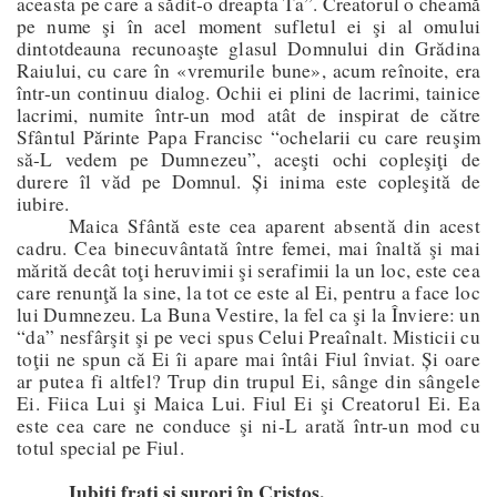
aceasta pe care a sădit-o dreapta Ta”. Creatorul o cheamă
pe nume şi în acel moment sufletul ei şi al omului
dintotdeauna recunoaşte glasul Domnului din Grădina
Raiului, cu care în «vremurile bune», acum reînoite, era
într-un continuu dialog. Ochii ei plini de lacrimi, tainice
lacrimi, numite într-un mod atât de inspirat de către
Sfântul Părinte Papa Francisc “ochelarii cu care reuşim
să-L vedem pe Dumnezeu”, aceşti ochi copleşiţi de
durere îl văd pe Domnul. Și inima este copleşită de
iubire.
Maica Sfântă este cea aparent absentă din acest
cadru. Cea binecuvântată între femei, mai înaltă şi mai
mărită decât toţi heruvimii şi serafimii la un loc, este cea
care renunţă la sine, la tot ce este al Ei, pentru a face loc
lui Dumnezeu.
La Buna Vestire, la fel ca şi la Înviere: un
“da” nesfârşit şi pe veci spus Celui Preaînalt. Misticii cu
toţii ne spun că Ei îi apare mai întâi Fiul înviat. Și oare
ar putea fi altfel? Trup din trupul Ei, sânge din sângele
Ei. Fiica Lui şi Maica Lui. Fiul Ei şi Creatorul Ei. Ea
este cea care ne conduce şi ni-L arată într-un mod cu
totul special pe Fiul.
Iubiţi fraţi şi surori în Cristos,