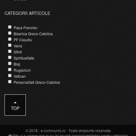
CATEGORII ARTICOLE
Papa Francisc
Biserica Greco-Catolica
PF Claudiu
Varia
Sfinti
Spiritualitate
Blaj
Rugaciuni
Vatican
Personalitati Greco-Catolice
TOP
© 2018 -
e-communio.ro
- Toate drepturile rezervate
Site-ul e-communio.ro nu își asumă responsabilitatea pentru articolele