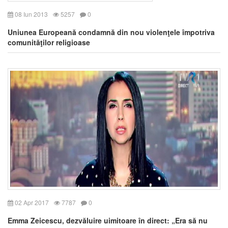
08 Iun 2013
5257
0
Uniunea Europeană condamnă din nou violenţele împotriva
comunităţilor religioase
02 Apr 2017
7787
0
Emma Zeicescu, dezvăluire uimitoare în direct: „Era să nu