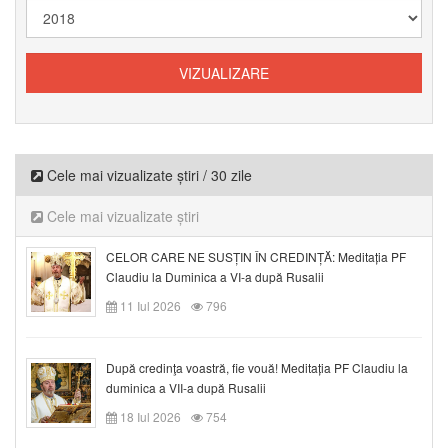
Cele mai vizualizate știri / 30 zile
Cele mai vizualizate știri
CELOR CARE NE SUSȚIN ÎN CREDINȚĂ: Meditația PF
Claudiu la Duminica a VI-a după Rusalii
11 Iul 2026
796
După credinţa voastră, fie vouă! Meditația PF Claudiu la
duminica a VII-a după Rusalii
18 Iul 2026
754