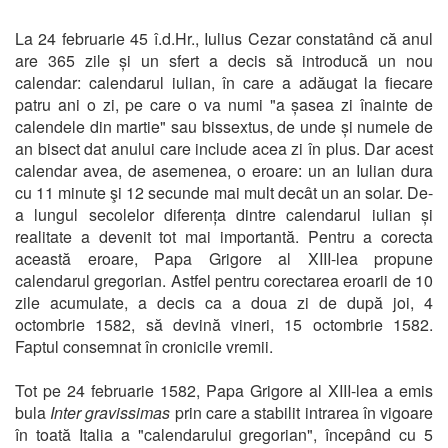
La 24 februarie 45 î.d.Hr., Iulius Cezar constatând că anul
are 365 zile și un sfert a decis să introducă un nou
calendar: calendarul iulian, în care a adăugat la fiecare
patru ani o zi, pe care o va numi "a șasea zi înainte de
calendele din martie" sau bissextus, de unde și numele de
an bisect dat anului care include acea zi în plus. Dar acest
calendar avea, de asemenea, o eroare: un an Iulian dura
cu 11 minute şi 12 secunde mai mult decât un an solar. De-
a lungul secolelor diferența dintre calendarul iulian și
realitate a devenit tot mai importantă. Pentru a corecta
această eroare, Papa Grigore al XIII-lea propune
calendarul gregorian. Astfel pentru corectarea eroarii de 10
zile acumulate, a decis ca a doua zi de după joi, 4
octombrie 1582, să devină vineri, 15 octombrie 1582.
Faptul consemnat în cronicile vremii.
Tot pe 24 februarie 1582, Papa Grigore al XIII-lea a emis
bula
Inter gravissimas
prin care a stabilit intrarea în vigoare
în toată Italia
a "calendarului gregorian", începând cu 5