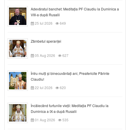
Adevăratul banchet: Meditația PF Claudiu la Duminica a
VIII-a după Rusalii
25 Iul 2026
649
Zâmbetul speranței
05 Aug 2026
627
Întru mulți și binecuvântați ani, Preafericite Părinte
Claudiu!
22 Iul 2026
620
Încălecând furtunile vieții: Meditația PF Claudiu la
Duminica a IX-a după Rusalii
01 Aug 2026
535