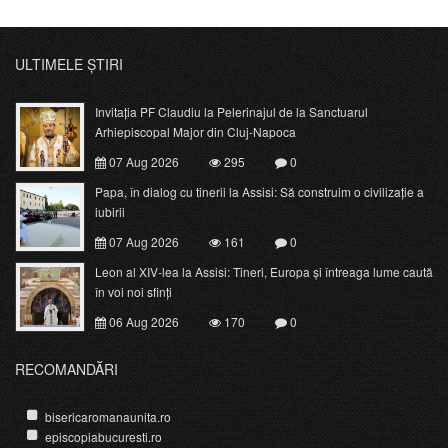
ULTIMELE ȘTIRI
Invitația PF Claudiu la Pelerinajul de la Sanctuarul
Arhiepiscopal Major din Cluj-Napoca
07 Aug 2026
295
0
Papa, în dialog cu tinerii la Assisi: Să construim o civilizație a
iubirii
07 Aug 2026
161
0
Leon al XIV-lea la Assisi: Tineri, Europa și întreaga lume caută
în voi noi sfinți
06 Aug 2026
170
0
RECOMANDĂRI
bisericaromanaunita.ro
episcopiabucuresti.ro