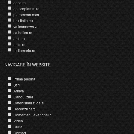
egco.ro
episcopiamm.ro
pioromeno.com
bru-italia.eu
vaticannews.va
catholica.ro
arcb.ro
ercis.ro
radiomaria.ro
NAVIGARE ÎN WEBSITE
Prima pagină
Știri
Arhivă
Gândul zilei
Catehismul zi de zi
Recenzii cărți
Comentariu evanghelic
Video
Curia
Contact