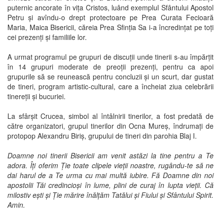
puternic ancorate în vița Cristos, luând exemplul Sfântului Apostol
Petru și avîndu-o drept protectoare pe Prea Curata Fecioară
Maria, Maica Bisericii, căreia Prea Sfinția Sa i-a încredințat pe toți
cei prezenți și familiile lor.
A urmat programul pe grupuri de discuții unde tinerii s-au împărțit
în 14 grupuri moderate de preoții prezenți, pentru ca apoi
grupurile să se reunească pentru concluzii și un scurt, dar gustat
de tineri, program artistic-cultural, care a încheiat ziua celebrării
tinereții și bucuriei.
La sfârșit Crucea, simbol al întâlnirii tinerilor, a fost predată de
către organizatori, grupul tinerilor din Ocna Mureș, îndrumați de
protopop Alexandru Biriș, grupului de tineri din parohia Blaj I.
Doamne noi tinerii Bisericii am venit astăzi la tine pentru a Te
adora. Îți oferim Ție toate clipele vieții noastre, rugându-te să ne
dai harul de a Te urma cu mai multă iubire. Fă Doamne din noi
apostolii Tăi credincioși în lume, plini de curaj în lupta vieții. Că
milostiv ești și Ție mărire înălțăm Tatălui și Fiului și Sfântului Spirit.
Amin.