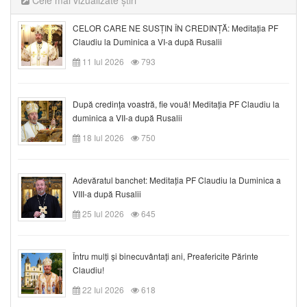
Cele mai vizualizate știri
CELOR CARE NE SUSȚIN ÎN CREDINȚĂ: Meditația PF
Claudiu la Duminica a VI-a după Rusalii
11 Iul 2026
793
După credinţa voastră, fie vouă! Meditația PF Claudiu la
duminica a VII-a după Rusalii
18 Iul 2026
750
Adevăratul banchet: Meditația PF Claudiu la Duminica a
VIII-a după Rusalii
25 Iul 2026
645
Întru mulți și binecuvântați ani, Preafericite Părinte
Claudiu!
22 Iul 2026
618