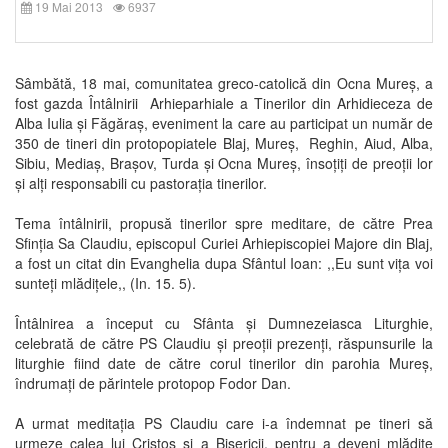
19 Mai 2013
6937
Sâmbătă, 18 mai, comunitatea greco-catolică din Ocna Mureș, a
fost gazda Întâlnirii Arhieparhiale a Tinerilor din Arhidieceza de
Alba Iulia și Făgăraș, eveniment la care au participat un număr de
350 de tineri din protopopiatele Blaj, Mureș, Reghin, Aiud, Alba,
Sibiu, Mediaș, Brașov, Turda și Ocna Mureș, însoțiți de preoții lor
și alți responsabili cu pastorația tinerilor.
Tema întâlnirii, propusă tinerilor spre meditare, de către Prea
Sfinția Sa Claudiu, episcopul Curiei Arhiepiscopiei Majore din Blaj,
a fost un citat din Evanghelia dupa Sfântul Ioan: ,,Eu sunt vița voi
sunteți mlădițele,, (In. 15. 5).
Întâlnirea a început cu Sfânta și Dumnezeiasca Liturghie,
celebrată de către PS Claudiu și preoții prezenți, răspunsurile la
liturghie fiind date de către corul tinerilor din parohia Mureș,
îndrumați de părintele protopop Fodor Dan.
A urmat meditația PS Claudiu care i-a îndemnat pe tineri să
urmeze calea lui Cristos și a Bisericii, pentru a deveni mlădițe