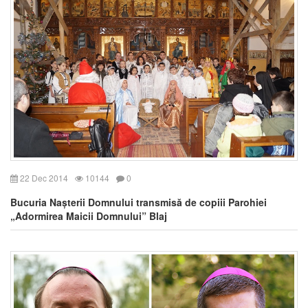
22 Dec 2014
10144
0
Bucuria Nașterii Domnului transmisă de copiii Parohiei
„Adormirea Maicii Domnului” Blaj