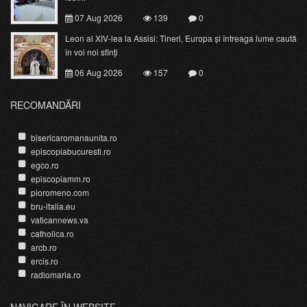
07 Aug 2026
139
0
Leon al XIV-lea la Assisi: Tineri, Europa și întreaga lume caută
în voi noi sfinți
06 Aug 2026
157
0
RECOMANDĂRI
bisericaromanaunita.ro
episcopiabucuresti.ro
egco.ro
episcopiamm.ro
pioromeno.com
bru-italia.eu
vaticannews.va
catholica.ro
arcb.ro
ercis.ro
radiomaria.ro