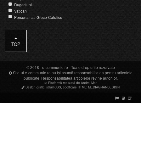
Rugaciuni
Vatican
Personalitati Greco-Catolice
TOP
© 2018 -
e-communio.ro
- Toate drepturile rezervate
Site-ul e-communio.ro nu își asumă responsabilitatea pentru articolele
publicate. Responsabilitatea articolelor revine autorilor.
Platformă realizată de Andrei Man
Design grafic
,
stiluri CSS
,
codificare HTML
:
MEDIAGRANDESIGN