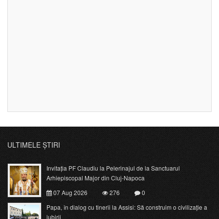
ULTIMELE ȘTIRI
Invitația PF Claudiu la Pelerinajul de la Sanctuarul
Arhiepiscopal Major din Cluj-Napoca
07 Aug 2026
276
0
Papa, în dialog cu tinerii la Assisi: Să construim o civilizație a
iubirii