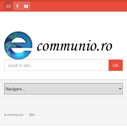
e-communio
Știri
Întâlnirea Tinerilor Greco-Catolici din Arhieparhia de Alb