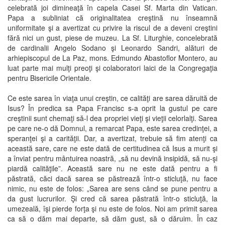
celebrată joi dimineaţă în capela Casei Sf. Marta din Vatican.
Papa a subliniat că originalitatea creştină nu înseamnă
uniformitate şi a avertizat cu privire la riscul de a deveni creştini
fără nici un gust, piese de muzeu. La Sf. Liturghie, concelebrată
de cardinalii Angelo Sodano şi Leonardo Sandri, alături de
arhiepiscopul de La Paz, mons. Edmundo Abastoflor Montero, au
luat parte mai mulţi preoţi şi colaboratori laici de la Congregaţia
pentru Bisericile Orientale.
Ce este sarea în viaţa unui creştin, ce calităţi are sarea dăruită de
Isus? În predica sa Papa Francisc s-a oprit la gustul pe care
creştinii sunt chemaţi să-l dea propriei vieţi şi vieţii celorlalţi. Sarea
pe care ne-o dă Domnul, a remarcat Papa, este sarea credinţei, a
speranţei şi a carităţii. Dar, a avertizat, trebuie să fim atenţi ca
această sare, care ne este dată de certitudinea că Isus a murit şi
a înviat pentru mântuirea noastră, „să nu devină insipidă, să nu-şi
piardă calităţile”. Această sare nu ne este dată pentru a fi
păstrată, căci dacă sarea se păstrează într-o sticluţă, nu face
nimic, nu este de folos: „Sarea are sens când se pune pentru a
da gust lucrurilor. Şi cred că sarea păstrată într-o sticluţă, la
umezeală, îşi pierde forţa şi nu este de folos. Noi am primit sarea
ca să o dăm mai departe, să dăm gust, să o dăruim. În caz