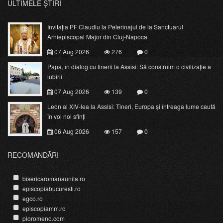
ULTIMELE ȘTIRI
Invitația PF Claudiu la Pelerinajul de la Sanctuarul
Arhiepiscopal Major din Cluj-Napoca
07 Aug 2026
276
0
Papa, în dialog cu tinerii la Assisi: Să construim o civilizație a
iubirii
07 Aug 2026
139
0
Leon al XIV-lea la Assisi: Tineri, Europa și întreaga lume caută
în voi noi sfinți
06 Aug 2026
157
0
RECOMANDĂRI
bisericaromanaunita.ro
episcopiabucuresti.ro
egco.ro
episcopiamm.ro
pioromeno.com