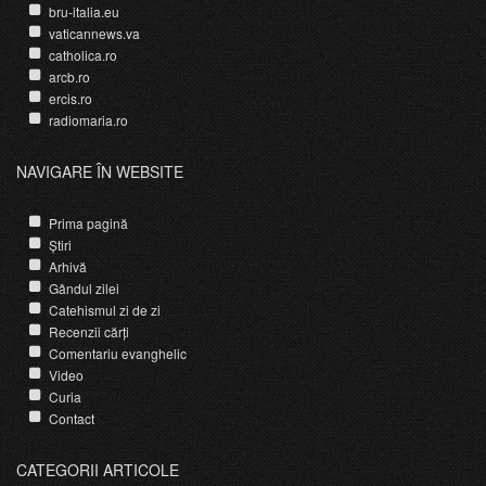
bru-italia.eu
vaticannews.va
catholica.ro
arcb.ro
ercis.ro
radiomaria.ro
NAVIGARE ÎN WEBSITE
Prima pagină
Știri
Arhivă
Gândul zilei
Catehismul zi de zi
Recenzii cărți
Comentariu evanghelic
Video
Curia
Contact
CATEGORII ARTICOLE