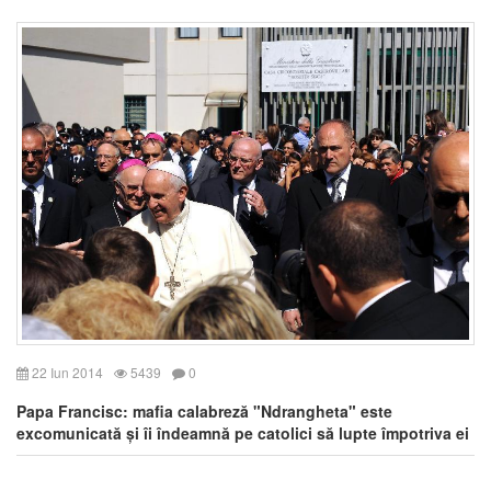
22 Iun 2014
5439
0
Papa Francisc: mafia calabreză "Ndrangheta" este
excomunicată și îi îndeamnă pe catolici să lupte împotriva ei