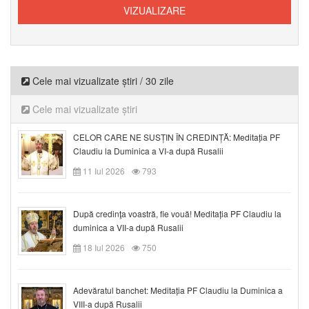
Cele mai vizualizate știri / 30 zile
Cele mai vizualizate știri
CELOR CARE NE SUSȚIN ÎN CREDINȚĂ: Meditația PF
Claudiu la Duminica a VI-a după Rusalii
11 Iul 2026
793
După credinţa voastră, fie vouă! Meditația PF Claudiu la
duminica a VII-a după Rusalii
18 Iul 2026
750
Adevăratul banchet: Meditația PF Claudiu la Duminica a
VIII-a după Rusalii