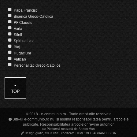
Papa Francisc
Biserica Greco-Catolica
PF Claudiu
Varia
Sfinti
Spiritualitate
Blaj
Rugaciuni
Vatican
Personalitati Greco-Catolice
TOP
© 2018 -
e-communio.ro
- Toate drepturile rezervate
Site-ul e-communio.ro nu își asumă responsabilitatea pentru articolele
publicate. Responsabilitatea articolelor revine autorilor.
Platformă realizată de Andrei Man
Design grafic
,
stiluri CSS
,
codificare HTML
:
MEDIAGRANDESIGN