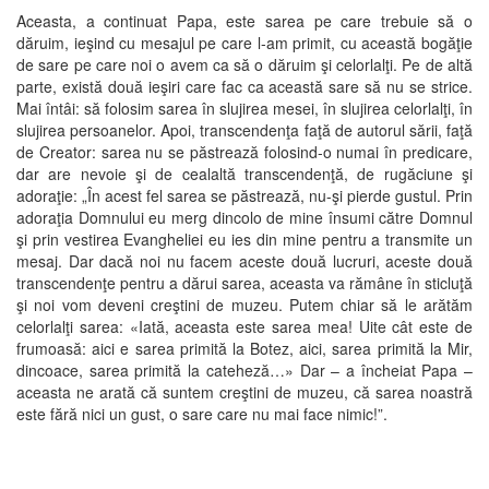
Aceasta, a continuat Papa, este sarea pe care trebuie să o
dăruim, ieşind cu mesajul pe care l-am primit, cu această bogăţie
de sare pe care noi o avem ca să o dăruim şi celorlalţi. Pe de altă
parte, există două ieşiri care fac ca această sare să nu se strice.
Mai întâi: să folosim sarea în slujirea mesei, în slujirea celorlalţi, în
slujirea persoanelor. Apoi, transcendenţa faţă de autorul sării, faţă
de Creator: sarea nu se păstrează folosind-o numai în predicare,
dar are nevoie şi de cealaltă transcendenţă, de rugăciune şi
adoraţie: „În acest fel sarea se păstrează, nu-şi pierde gustul. Prin
adoraţia Domnului eu merg dincolo de mine însumi către Domnul
şi prin vestirea Evangheliei eu ies din mine pentru a transmite un
mesaj. Dar dacă noi nu facem aceste două lucruri, aceste două
transcendenţe pentru a dărui sarea, aceasta va rămâne în sticluţă
şi noi vom deveni creştini de muzeu. Putem chiar să le arătăm
celorlalţi sarea: «Iată, aceasta este sarea mea! Uite cât este de
frumoasă: aici e sarea primită la Botez, aici, sarea primită la Mir,
dincoace, sarea primită la cateheză…» Dar – a încheiat Papa –
aceasta ne arată că suntem creştini de muzeu, că sarea noastră
este fără nici un gust, o sare care nu mai face nimic!”.