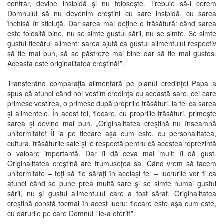
contrar, devine insipidă şi nu foloseşte. Trebuie să-i cerem
Domnului să nu devenim creştini cu sare insipidă, cu sarea
închisă în sticluţă. Dar sarea mai deţine o trăsătură: când sarea
este folosită bine, nu se simte gustul sării, nu se simte. Se simte
gustul fiecărui aliment: sarea ajută ca gustul alimentului respectiv
să fie mai bun, să se păstreze mai bine dar să fie mai gustos.
Aceasta este originalitatea creştină!”.
Transferând comparaţia alimentară pe planul credinţei Papa a
spus că atunci când noi vestim credinţa cu această sare, cei care
primesc vestirea, o primesc după propriile trăsături, la fel ca sarea
şi alimentele. În acest fel, fiecare, cu propriile trăsături, primeşte
sarea şi devine mai bun. „Originalitatea creştină nu înseamnă
uniformitate! Îl ia pe fiecare aşa cum este, cu personalitatea,
cultura, trăsăturile sale şi le respectă pentru că acestea reprezintă
o valoare importantă. Dar îi dă ceva mai mult: îi dă gust.
Originalitatea creştină are frumuseţea sa. Când vrem să facem
uniformitate – toţi să fie săraţi în acelaşi fel – lucrurile vor fi ca
atunci când se pune prea multă sare şi se simte numai gustul
sării, nu şi gustul alimentului care a fost sărat. Originalitatea
creştină constă tocmai în acest lucru: fiecare este aşa cum este,
cu darurile pe care Domnul i le-a oferit!”.