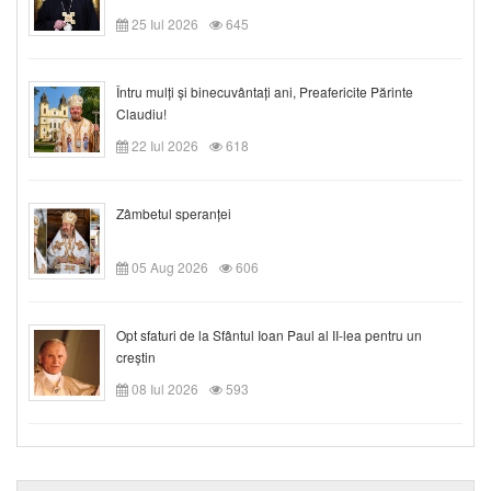
25 Iul 2026
645
Întru mulți și binecuvântați ani, Preafericite Părinte
Claudiu!
22 Iul 2026
618
Zâmbetul speranței
05 Aug 2026
606
Opt sfaturi de la Sfântul Ioan Paul al II-lea pentru un
creștin
08 Iul 2026
593