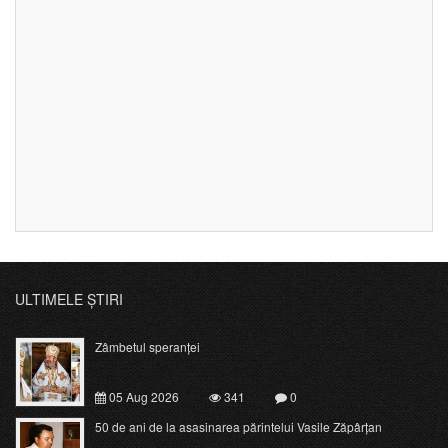
ULTIMELE ȘTIRI
Zâmbetul speranței
05 Aug 2026
341
0
50 de ani de la asasinarea părintelui Vasile Zăpârțan