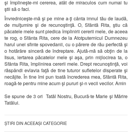
şi împlineşte-mi cererea, atât de miraculos cum numai tu
ştii să o faci.
Învredniceşte-mă şi pe mine a-ţi cânta imnul tău de laudă,
de mulţumire şi de recunoştinţă. O, Sfântă Rita, ştiu că
păcatele mele sunt piedica împlinirii cererii mele, de aceea
te rog, o Sfânta Rita, cere de la Atotputernicul Dumnezeu
harul unei sfinte spovedanii, cu o părere de rău perfectă şi
o hotărâre sinceră de îndreptare. Ajută-mă să obţin de la
Iisus, iertarea păcatelor mele şi aşa, prin mijlocirea ta, o
Sfânta Rita, împlinirea cererii mele. Drept recunoştinţă, voi
răspândi evlavia faţă de tine tuturor sufletelor disperate şi
necăjite. În tine îmi pun toată încrederea mea, Sfântă Rita,
roagă-te pentru mine acum şi pururi şi-n vecii vecilor. Amin
Se spune de 3 ori Tatăl Nostru, Bucură-te Marie şi Mărire
Tatălui.
ȘTIRI DIN ACEEAȘI CATEGORIE