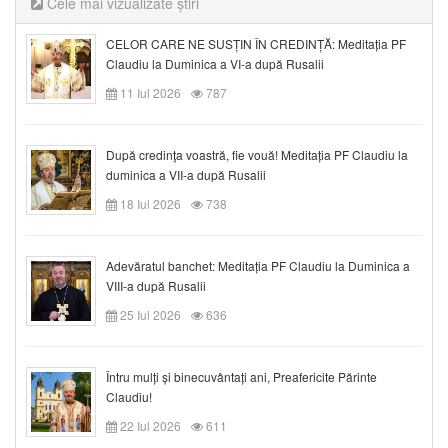
Cele mai vizualizate știri
CELOR CARE NE SUSȚIN ÎN CREDINȚĂ: Meditația PF
Claudiu la Duminica a VI-a după Rusalii
11 Iul 2026
787
După credinţa voastră, fie vouă! Meditația PF Claudiu la
duminica a VII-a după Rusalii
18 Iul 2026
738
Adevăratul banchet: Meditația PF Claudiu la Duminica a
VIII-a după Rusalii
25 Iul 2026
636
Întru mulți și binecuvântați ani, Preafericite Părinte
Claudiu!
22 Iul 2026
611