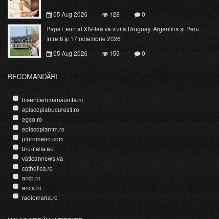
05 Aug 2026
128
0
Papa Leon al XIV-lea va vizita Uruguay, Argentina și Peru
între 6 și 17 noiembrie 2026
05 Aug 2026
159
0
RECOMANDĂRI
bisericaromanaunita.ro
episcopiabucuresti.ro
egco.ro
episcopiamm.ro
pioromeno.com
bru-italia.eu
vaticannews.va
catholica.ro
arcb.ro
ercis.ro
radiomaria.ro