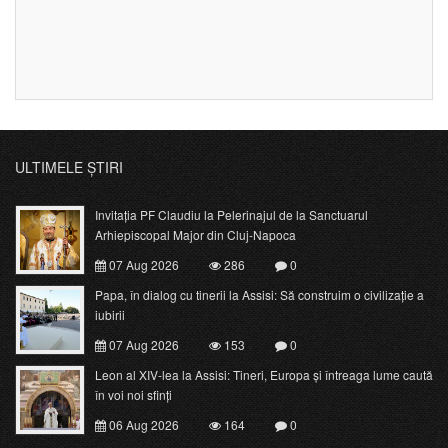
ULTIMELE ȘTIRI
Invitația PF Claudiu la Pelerinajul de la Sanctuarul
Arhiepiscopal Major din Cluj-Napoca
07 Aug 2026
286
0
Papa, în dialog cu tinerii la Assisi: Să construim o civilizație a
iubirii
07 Aug 2026
153
0
Leon al XIV-lea la Assisi: Tineri, Europa și întreaga lume caută
în voi noi sfinți
06 Aug 2026
164
0