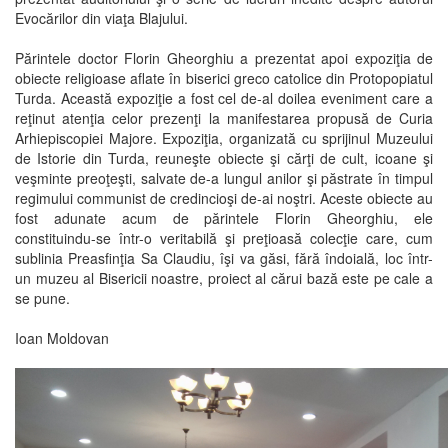
Evocărilor din viaţa Blajului.
Părintele doctor Florin Gheorghiu a prezentat apoi expoziţia de
obiecte religioase aflate în biserici greco catolice din Protopopiatul
Turda. Această expoziţie a fost cel de-al doilea eveniment care a
reţinut atenţia celor prezenţi la manifestarea propusă de Curia
Arhiepiscopiei Majore. Expoziţia, organizată cu sprijinul Muzeului
de Istorie din Turda, reuneşte obiecte şi cărţi de cult, icoane şi
veşminte preoţeşti, salvate de-a lungul anilor şi păstrate în timpul
regimului communist de credincioşi de-ai noştri. Aceste obiecte au
fost adunate acum de părintele Florin Gheorghiu, ele
constituindu-se într-o veritabilă şi preţioasă colecţie care, cum
sublinia Preasfinţia Sa Claudiu, îşi va găsi, fără îndoială, loc într-
un muzeu al Bisericii noastre, proiect al cărui bază este pe cale a
se pune.
Ioan Moldovan