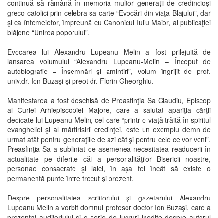
continuă să rămână în memoria multor generaţii de credincioşi
greco catolici prin celebra sa carte “Evocări din viaţa Blajului”, dar
şi ca întemeietor, împreună cu Canonicul Iuliu Maior, al publicaţiei
blăjene “Unirea poporului”.
Evocarea lui Alexandru Lupeanu Melin a fost prilejuită de
lansarea volumului “Alexandru Lupeanu-Melin – Început de
autobiografie – Însemnări şi amintiri”, volum îngrijit de prof.
univ.dr. Ion Buzaşi şi preot dr. Florin Gheorghiu.
Manifestarea a fost deschisă de Preasfinţia Sa Claudiu, Episcop
al Curiei Arhiepiscopiei Majore, care a salutat apariţia cărţii
dedicate lui Lupeanu Melin, cel care “printr-o viaţă trăită în spiritul
evangheliei şi al mărtirisirii credinţei, este un exemplu demn de
urmat atât pentru generaţiile de azi cât şi pentru cele ce vor veni”.
Preasfinţia Sa a subliniat de asemenea necesitatea readucerii în
actualitate pe diferite căi a personalităţilor Bisericii noastre,
personae consacrate şi laici, în aşa fel încât să existe o
permanentă punte între trecut şi prezent.
Despre personalitatea scriitorului şi gazetarului Alexandru
Lupeanu Melin a vorbit domnul profesor doctor Ion Buzaşi, care a
prezentat auditoriului şi o serie de lucruri inedite despre autorul