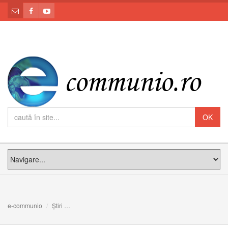
e-communio
Știri
Alexandru Lupeanu-Melin omagiat cu ocazia vernisajului 