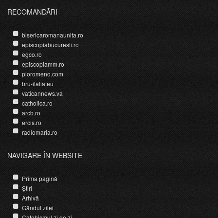
RECOMANDĂRI
bisericaromanaunita.ro
episcopiabucuresti.ro
egco.ro
episcopiamm.ro
pioromeno.com
bru-italia.eu
vaticannews.va
catholica.ro
arcb.ro
ercis.ro
radiomaria.ro
NAVIGARE ÎN WEBSITE
Prima pagină
Știri
Arhivă
Gândul zilei
Catehismul zi de zi