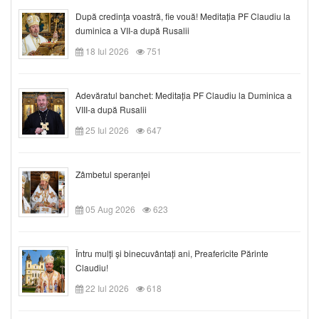
După credinţa voastră, fie vouă! Meditația PF Claudiu la
duminica a VII-a după Rusalii
18 Iul 2026
751
Adevăratul banchet: Meditația PF Claudiu la Duminica a
VIII-a după Rusalii
25 Iul 2026
647
Zâmbetul speranței
05 Aug 2026
623
Întru mulți și binecuvântați ani, Preafericite Părinte
Claudiu!
22 Iul 2026
618