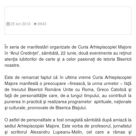
25 Iun 2013
6943
În seria de manifestări organizate de Curia Arhiepiscopiei Majore
în “Anul Credinţei”, sâmbătă, 22 iunie, două evenimente au reţinut
atenţia iubitorilor de carte şi a celor pasionaţi de istoria Bisericii
noastre.
Este de remarcat faptul că în ultima vreme Curia Arhiepiscopiei
Majore manifestă o preocupare –firească, la urma urmelor – faţă
de trecutul Bisericii Române Unite cu Roma, Greco Catolică şi
faţă de personalităţile care, de-a lungul timpului, au contribuit la
punerea în practică şi realizarea programelor spirituale, naţionale
şi culturale, promovate de Biserica Blajului.
O astfel de personalitate a fost omagiată sâmbătă după amiază la
sediul Arhiepiscopiei Majore. Este vorba de profesorul, jurnalistul
şi scriitorul Alexandru Lupeanu-Melin, cel care a rămas şi