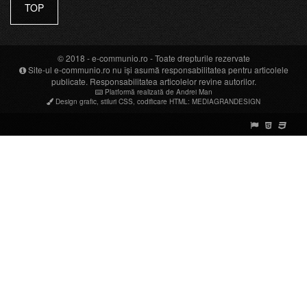
TOP
© 2018 -
e-communio.ro
- Toate drepturile rezervate
Site-ul e-communio.ro nu își asumă responsabilitatea pentru articolele
publicate. Responsabilitatea articolelor revine autorilor.
Platformă realizată de Andrei Man
Design grafic
,
stiluri CSS
,
codificare HTML
:
MEDIAGRANDESIGN