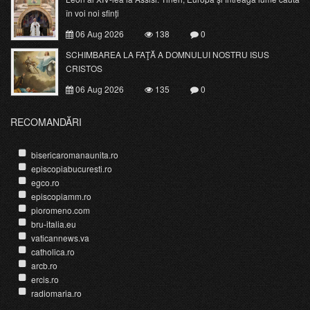
în voi noi sfinți
06 Aug 2026
138
0
SCHIMBAREA LA FAŢĂ A DOMNULUI NOSTRU ISUS
CRISTOS
06 Aug 2026
135
0
RECOMANDĂRI
bisericaromanaunita.ro
episcopiabucuresti.ro
egco.ro
episcopiamm.ro
pioromeno.com
bru-italia.eu
vaticannews.va
catholica.ro
arcb.ro
ercis.ro
radiomaria.ro