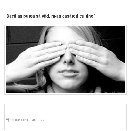
“Dacă aş putea să văd, m-aş căsători cu tine”
20 Iun 2016
6222