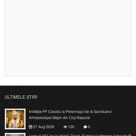
ULTIMELE ȘTIRI
Invitația PF Claudiu la Pelerinajul de la Sanctuarul
Arhiepiscopal Major din Cluj-Napoca
07 Aug 2026
126
0
Leon al XIV-lea la Assisi: Tineri, Europa și întreaga lume caută