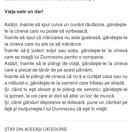
Viaţa este un dar!
Astăzi, înainte să spui cuiva un cuvânt răutăcios, gândeşte-
te la cineva care nu poate să vorbească.
Înainte să spui că mâncarea nu este gustoasă, gândeşte-te
la cineva care nu are ce să mănânce.
Înainte să-ţi judeci soţul sau soţia, gândeşte-te la cineva
care se roagă lui Dumnezeu pentru o companie.
Astăzi, înainte să te plângi de viaţă, gândeşte-te la cineva
care a plecat de tânăr de pe acest pământ.
Înainte să te plângi de cineva că nu ţi-a curăţat casa sau nu
a măturat-o, gândeşte-te la oamenii care trăiesc pe stradă.
Şi, când tu eşti obosit şi te plângi de serviciu, gândeşte-te
la şomeri, la cei care ar dori să aibe un loc de muncă.
Şi, când gânduri depresive te doboară, pune un zâmbet pe
faţă şi mulţumeşte-i lui Dumnezeu că eşti în viaţă!
ȘTIRI DIN ACEEAȘI CATEGORIE