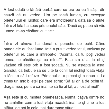
A fost odată o tânără oarbă care se ura pe ea însăşi, din
cauză că nu vedea. Ura pe toată lumea, cu excepţia
prietenului ei iubitor, care era întotdeauna gata să o ajute.
Într-o zi fata i-a spus prietenului său: “Dacă aş putea să văd
lumea, m-aş căsători cu tine.”
Într-o zi cineva i-a donat o pereche de ochi. Când
bandajele au fost luate, fata a putut vedea totul, inclusiv pe
prietenul ei, care a întrebat-o: “Acuma, că tu poţi vedea
lumea, te căsătoreşti cu mine?”. Fata s-a uitat la el şi
văzând că este orb a fost şocată. Nu se aştepta la asta.
Gândul, că trebuie să se uite la ochii lui închişi toată viaţa,
a făcut-o să-l refuze. Prietenul ei a plecat şi a doua zi i-a
trimis un mic bileţel pe care scria: ”Să ai grijă de ochii tăi,
draga mea, pentru că înainte să fie ai tăi, au fost ai mei!”
Aşa este şi cu mintea omenească. Numai câţiva dintre noi
ne amintim cum a fost viaţa noastră înainte şi cine a fost
alături de noi în cele mai dureroase situaţii.