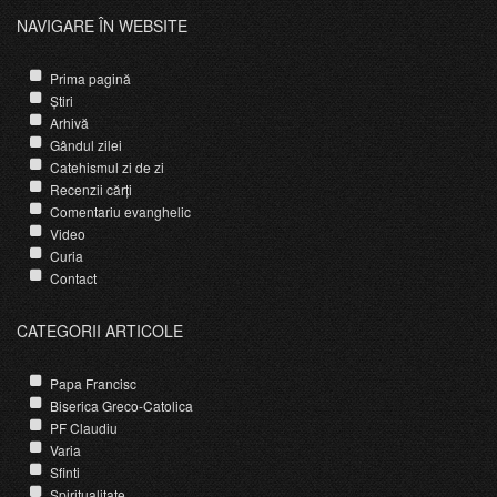
NAVIGARE ÎN WEBSITE
Prima pagină
Știri
Arhivă
Gândul zilei
Catehismul zi de zi
Recenzii cărți
Comentariu evanghelic
Video
Curia
Contact
CATEGORII ARTICOLE
Papa Francisc
Biserica Greco-Catolica
PF Claudiu
Varia
Sfinti
Spiritualitate