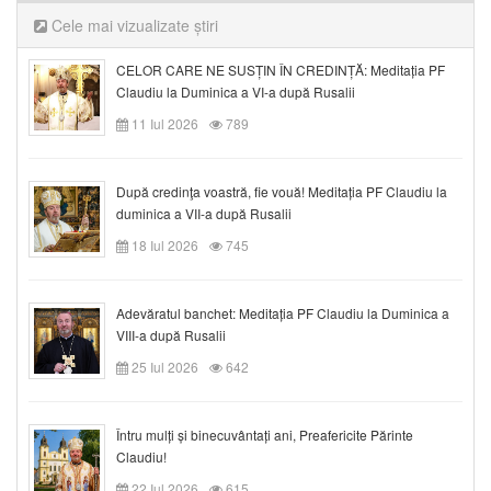
Cele mai vizualizate știri
CELOR CARE NE SUSȚIN ÎN CREDINȚĂ: Meditația PF
Claudiu la Duminica a VI-a după Rusalii
11 Iul 2026
789
După credinţa voastră, fie vouă! Meditația PF Claudiu la
duminica a VII-a după Rusalii
18 Iul 2026
745
Adevăratul banchet: Meditația PF Claudiu la Duminica a
VIII-a după Rusalii
25 Iul 2026
642
Întru mulți și binecuvântați ani, Preafericite Părinte
Claudiu!
22 Iul 2026
615