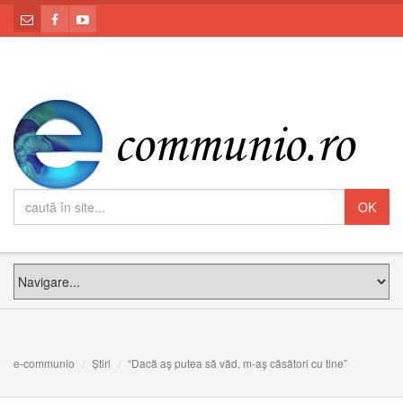
e-communio
Știri
“Dacă aş putea să văd, m-aş căsători cu tine”