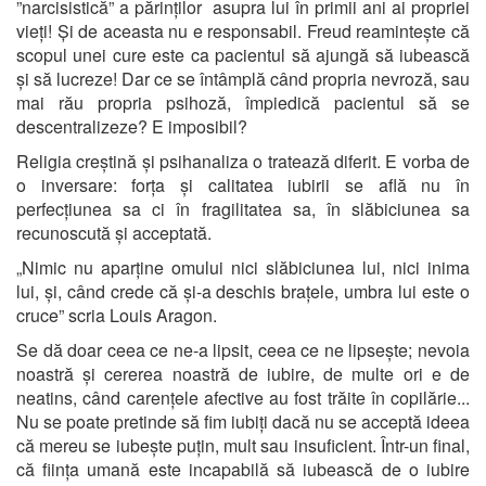
”narcisistică” a părinților asupra lui în primii ani ai propriei
vieți! Și de aceasta nu e responsabil. Freud reamintește că
scopul unei cure este ca pacientul să ajungă să iubească
și să lucreze! Dar ce se întâmplă când propria nevroză, sau
mai rău propria psihoză, împiedică pacientul să se
descentralizeze? E imposibil?
Religia creștină și psihanaliza o tratează diferit. E vorba de
o inversare: forța și calitatea iubirii se află nu în
perfecțiunea sa ci în fragilitatea sa, în slăbiciunea sa
recunoscută și acceptată.
„Nimic nu aparține omului nici slăbiciunea lui, nici inima
lui, și, când crede că și-a deschis brațele, umbra lui este o
cruce” scria Louis Aragon.
Se dă doar ceea ce ne-a lipsit, ceea ce ne lipsește; nevoia
noastră și cererea noastră de iubire, de multe ori e de
neatins, când carențele afective au fost trăite în copilărie...
Nu se poate pretinde să fim iubiți dacă nu se acceptă ideea
că mereu se iubește puțin, mult sau insuficient. Într-un final,
că ființa umană este incapabilă să iubească de o iubire