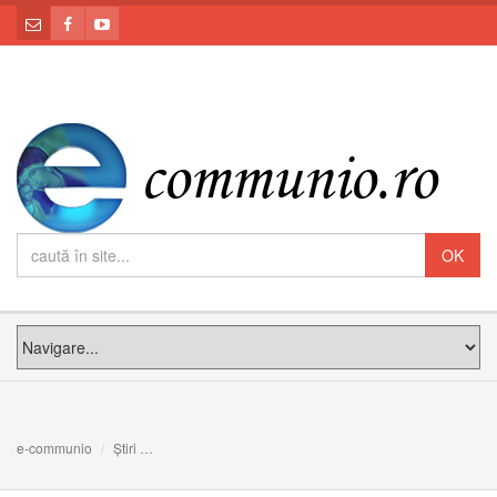
e-communio
Știri
Reflecțiile unei psihanaliste creștine despre eliberarea 