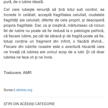
pură, de o iubire ideală.
Cel care iubește renunță să țină totul sub control, se
încrede în celălalt, acceptă fragilitatea celuilalt, ciudatele
fragilități ale celuilalt, diferite de cele proprii, și descoperă
propria fragilitate. Dar, ca și creștină, mărturisesc că niciun
fel de iubire nu poate să fie redusă la o patologie psihică,
că fiecare iubire, pe cât de săracă și de fragilă poate să fie,
totuși conține un fragment din infinit, o flacără divină...
Fiecare din iubirile noastre este o aventură riscantă care
ne învață că iubirea are unicul scop de a iubi. Și că doar
iubirea ne face vii și ne învie.
Traducere: AMR
Sursa:
it.aleteia.org
ȘTIRI DIN ACEEAȘI CATEGORIE