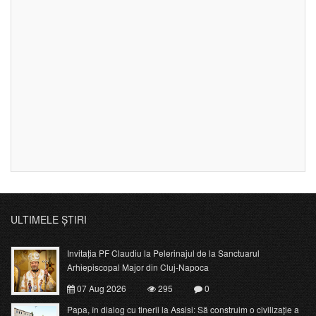
ULTIMELE ȘTIRI
Invitația PF Claudiu la Pelerinajul de la Sanctuarul
Arhiepiscopal Major din Cluj-Napoca
07 Aug 2026
295
0
Papa, în dialog cu tinerii la Assisi: Să construim o civilizație a