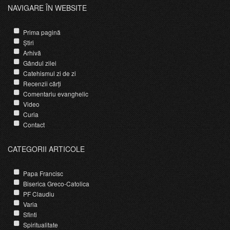
NAVIGARE ÎN WEBSITE
Prima pagină
Știri
Arhivă
Gândul zilei
Catehismul zi de zi
Recenzii cărți
Comentariu evanghelic
Video
Curia
Contact
CATEGORII ARTICOLE
Papa Francisc
Biserica Greco-Catolica
PF Claudiu
Varia
Sfinti
Spiritualitate