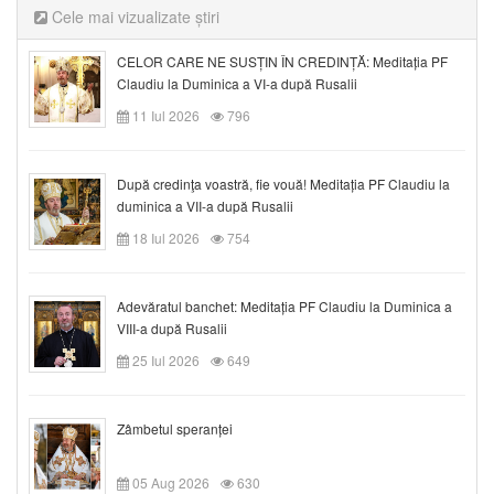
Cele mai vizualizate știri
CELOR CARE NE SUSȚIN ÎN CREDINȚĂ: Meditația PF
Claudiu la Duminica a VI-a după Rusalii
11 Iul 2026
796
După credinţa voastră, fie vouă! Meditația PF Claudiu la
duminica a VII-a după Rusalii
18 Iul 2026
754
Adevăratul banchet: Meditația PF Claudiu la Duminica a
VIII-a după Rusalii
25 Iul 2026
649
Zâmbetul speranței
05 Aug 2026
630