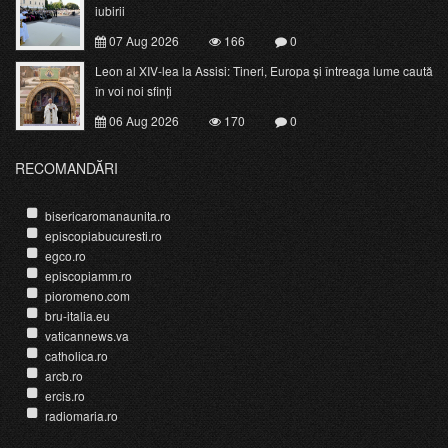
iubirii
07 Aug 2026
166
0
Leon al XIV-lea la Assisi: Tineri, Europa și întreaga lume caută
în voi noi sfinți
06 Aug 2026
170
0
RECOMANDĂRI
bisericaromanaunita.ro
episcopiabucuresti.ro
egco.ro
episcopiamm.ro
pioromeno.com
bru-italia.eu
vaticannews.va
catholica.ro
arcb.ro
ercis.ro
radiomaria.ro