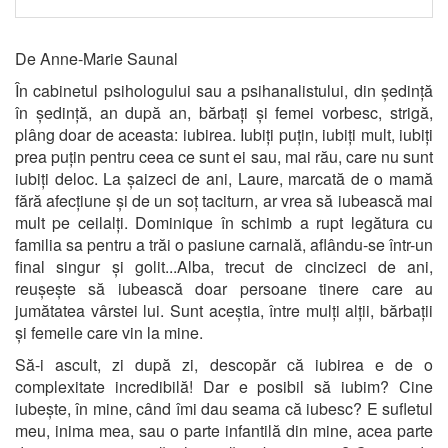
De Anne-Marie Saunal
În cabinetul psihologului sau a psihanalistului, din ședință
în ședință, an după an, bărbați și femei vorbesc, strigă,
plâng doar de aceasta: iubirea. Iubiți puțin, iubiți mult, iubiți
prea puțin pentru ceea ce sunt ei sau, mai rău, care nu sunt
iubiți deloc. La șaizeci de ani, Laure, marcată de o mamă
fără afecțiune și de un soț taciturn, ar vrea să iubească mai
mult pe ceilalți. Dominique în schimb a rupt legătura cu
familia sa pentru a trăi o pasiune carnală, aflându-se într-un
final singur și golit...Alba, trecut de cincizeci de ani,
reușește să iubească doar persoane tinere care au
jumătatea vârstei lui. Sunt aceștia, între mulți alții, bărbații
și femeile care vin la mine.
Să-i ascult, zi după zi, descopăr că iubirea e de o
complexitate incredibilă! Dar e posibil să iubim? Cine
iubește, în mine, când îmi dau seama că iubesc? E sufletul
meu, inima mea, sau o parte infantilă din mine, acea parte