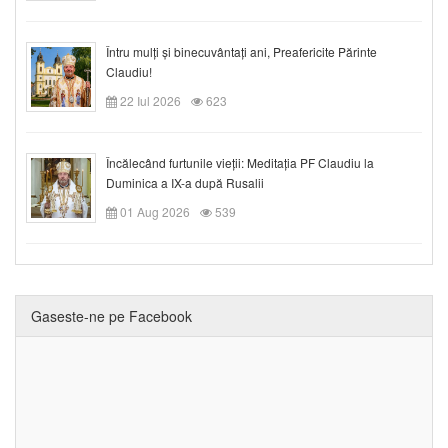
Întru mulți și binecuvântați ani, Preafericite Părinte
Claudiu!
22 Iul 2026
623
Încălecând furtunile vieții: Meditația PF Claudiu la
Duminica a IX-a după Rusalii
01 Aug 2026
539
Gaseste-ne pe Facebook