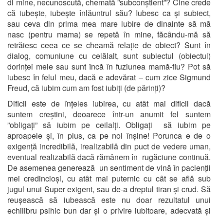
di mine, necunoscută, chemată ”subconștient”? Cine crede
că iubește, iubește înlăuntrul său? Iubesc ca și subiect,
sau ceva din prima mea mare iubire de dinainte să mă
nasc (pentru mama) se repetă în mine, făcându-mă să
retrăiesc ceea ce se cheamă relație de obiect? Sunt în
dialog, comuniune cu celălalt, sunt subiectul (obiectul)
dorinței mele sau sunt încă în fuziunea mamă-fiu? Pot să
iubesc în felul meu, dacă e adevărat – cum zice Sigmund
Freud, că iubim cum am fost iubiți (de părinți)?
Dificil este de înțeles iubirea, cu atât mai dificil dacă
suntem creștini, deoarece într-un anumit fel suntem
”obligați” să iubim pe ceilalți. Obligați să iubim pe
aproapele și, în plus, ca pe noi înșine! Porunca e de o
exigență incredibilă, irealizabilă din puct de vedere uman,
eventual realizabilă dacă rămânem în rugăciune continuă.
De asemenea generează un sentiment de vină în pacienții
mei credincioși, cu atât mai puternic cu cât se află sub
jugul unui Super exigent, sau de-a dreptul tiran și crud. Să
reușească să iubească este nu doar rezultatul unui
echilibru psihic bun dar și o privire iubitoare, adecvată și