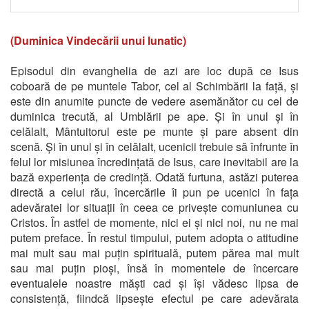
(Duminica Vindecării unui lunatic)
Episodul din evanghelia de azi are loc după ce Isus
coboară de pe muntele Tabor, cel al Schimbării la față, și
este din anumite puncte de vedere asemănător cu cel de
duminica trecută, al Umblării pe ape. Și în unul și în
celălalt, Mântuitorul este pe munte și pare absent din
scenă. Și în unul și în celălalt, ucenicii trebuie să înfrunte în
felul lor misiunea încredințată de Isus, care inevitabil are la
bază experiența de credință. Odată furtuna, astăzi puterea
directă a celui rău, încercările îi pun pe ucenici în fața
adevăratei lor situații în ceea ce privește comuniunea cu
Cristos. În astfel de momente, nici ei și nici noi, nu ne mai
putem preface. În restul timpului, putem adopta o atitudine
mai mult sau mai puțin spirituală, putem părea mai mult
sau mai puțin pioși, însă în momentele de încercare
eventualele noastre măști cad și își vădesc lipsa de
consistență, fiindcă lipsește efectul pe care adevărata