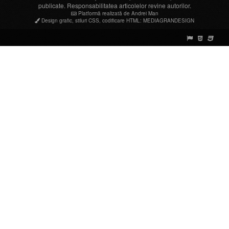
publicate. Responsabilitatea articolelor revine autorilor.
Platformă realizată de Andrei Man
Design grafic
,
stiluri CSS
,
codificare HTML
:
MEDIAGRANDESIGN