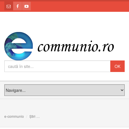
e-communio
Știri
CÂND ÎL EXASPERĂM PE DUMNEZEU. Meditația PS Claud