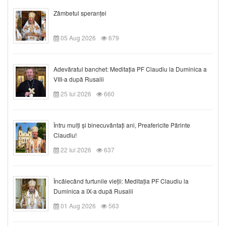
Zâmbetul speranței
05 Aug 2026
679
Adevăratul banchet: Meditația PF Claudiu la Duminica a
VIII-a după Rusalii
25 Iul 2026
660
Întru mulți și binecuvântați ani, Preafericite Părinte
Claudiu!
22 Iul 2026
637
Încălecând furtunile vieții: Meditația PF Claudiu la
Duminica a IX-a după Rusalii
01 Aug 2026
563