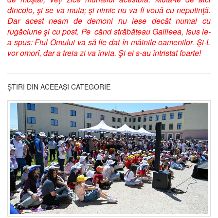
dincolo, şi se va muta; şi nimic nu va fi vouă cu neputinţă.
Dar acest neam de demoni nu iese decât numai cu
rugăciune şi cu post. Pe când străbăteau Galileea, Isus le-
a spus: Fiul Omului va să fie dat în mâinile oamenilor. Şi-L
vor omorî, dar a treia zi va învia. Şi ei s-au întristat foarte!
ȘTIRI DIN ACEEAȘI CATEGORIE