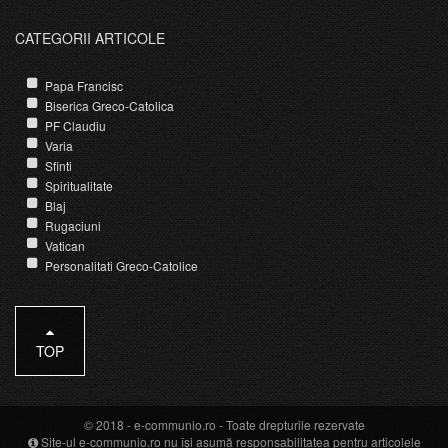
CATEGORII ARTICOLE
Papa Francisc
Biserica Greco-Catolica
PF Claudiu
Varia
Sfinti
Spiritualitate
Blaj
Rugaciuni
Vatican
Personalitati Greco-Catolice
TOP
© 2018 -
e-communio.ro
- Toate drepturile rezervate
Site-ul e-communio.ro nu își asumă responsabilitatea pentru articolele