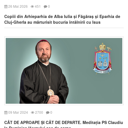
26 Mai 2026
451
0
Copiii din Arhieparhia de Alba Iulia și Făgăraș și Eparhia de
Cluj-Gherla au mărturisit bucuria întâlnirii cu Isus
09 Mar 2024
2700
0
CÂT DE APROAPE ȘI CÂT DE DEPARTE. Meditația PS Claudiu
la Duminica lăsatului sec de carne