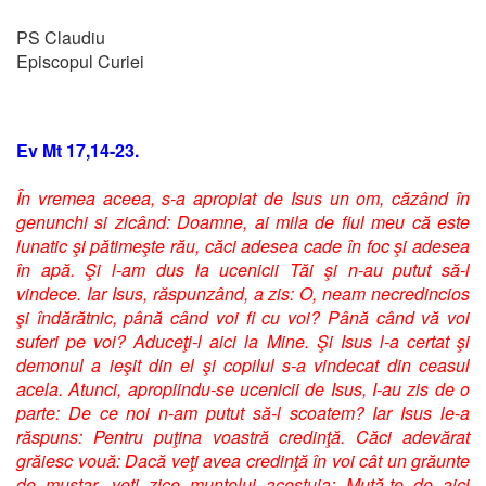
PS Claudiu
Episcopul Curiei
Ev Mt 17,14-23.
În vremea aceea, s-a apropiat de Isus un om, căzând în
genunchi si zicând: Doamne, ai mila de fiul meu că este
lunatic şi pătimeşte rău, căci adesea cade în foc şi adesea
în apă. Şi l-am dus la ucenicii Tăi şi n-au putut să-l
vindece. Iar Isus, răspunzând, a zis: O, neam necredincios
şi îndărătnic, până când voi fi cu voi? Până când vă voi
suferi pe voi? Aduceţi-l aici la Mine. Şi Isus l-a certat şi
demonul a ieşit din el şi copilul s-a vindecat din ceasul
acela. Atunci, apropiindu-se ucenicii de Isus, I-au zis de o
parte: De ce noi n-am putut să-l scoatem? Iar Isus le-a
răspuns: Pentru puţina voastră credinţă. Căci adevărat
grăiesc vouă: Dacă veţi avea credinţă în voi cât un grăunte
de muştar, veţi zice muntelui acestuia: Mută-te de aici