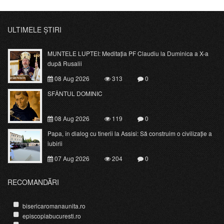
ULTIMELE ȘTIRI
MUNTELE LUPTEI: Meditația PF Claudiu la Duminica a X-a
după Rusalii
08 Aug 2026
313
0
SFÂNTUL DOMINIC
08 Aug 2026
119
0
Papa, în dialog cu tinerii la Assisi: Să construim o civilizație a
iubirii
07 Aug 2026
204
0
RECOMANDĂRI
bisericaromanaunita.ro
episcopiabucuresti.ro