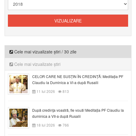
Cele mai vizualizate știri / 30 zile
Cele mai vizualizate știri
CELOR CARE NE SUSȚIN ÎN CREDINȚĂ: Meditația PF
Claudiu la Duminica a VI-a după Rusalii
11 Iul 2026
813
După credinţa voastră, fie vouă! Meditația PF Claudiu la
duminica a VII-a după Rusalii
18 Iul 2026
766