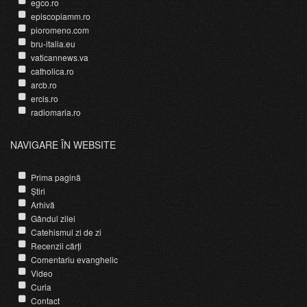
egco.ro
episcopiamm.ro
pioromeno.com
bru-italia.eu
vaticannews.va
catholica.ro
arcb.ro
ercis.ro
radiomaria.ro
NAVIGARE ÎN WEBSITE
Prima pagină
Știri
Arhivă
Gândul zilei
Catehismul zi de zi
Recenzii cărți
Comentariu evanghelic
Video
Curia
Contact