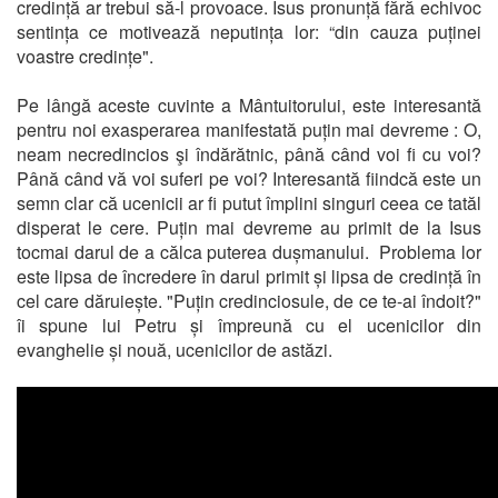
credință ar trebui să-l provoace. Isus pronunță fără echivoc
sentința ce motivează neputința lor: “din cauza puținei
voastre credințe".
Pe lângă aceste cuvinte a Mântuitorului, este interesantă
pentru noi exasperarea manifestată puțin mai devreme : O,
neam necredincios şi îndărătnic, până când voi fi cu voi?
Până când vă voi suferi pe voi? Interesantă fiindcă este un
semn clar că ucenicii ar fi putut împlini singuri ceea ce tatăl
disperat le cere. Puțin mai devreme au primit de la Isus
tocmai darul de a călca puterea dușmanului. Problema lor
este lipsa de încredere în darul primit și lipsa de credință în
cel care dăruiește. "Puțin credinciosule, de ce te-ai îndoit?"
îi spune lui Petru și împreună cu el ucenicilor din
evanghelie și nouă, ucenicilor de astăzi.