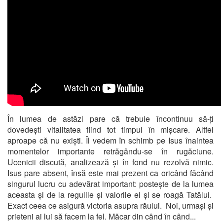
În lumea de astăzi pare că trebuie încontinuu să-ți
dovedești vitalitatea fiind tot timpul în mișcare. Altfel
aproape că nu exiști. Îl vedem în schimb pe Isus înaintea
momentelor importante retrăgându-se în rugăciune.
Ucenicii discută, analizează și în fond nu rezolvă nimic.
Isus pare absent, însă este mai prezent ca oricând făcând
singurul lucru cu adevărat important: postește de la lumea
aceasta și de la regulile și valorile ei și se roagă Tatălui.
Exact ceea ce asigură victoria asupra răului. Noi, urmași și
prieteni ai lui să facem la fel. Măcar din când în când...