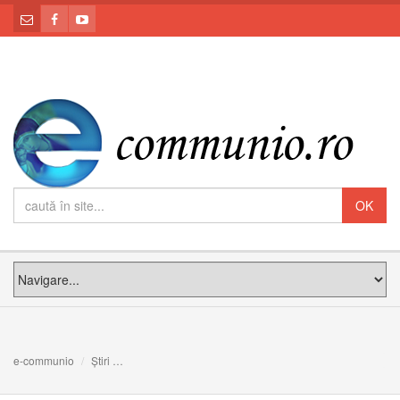
e-communio
Știri
ANUNȚ: Sfânta Liturghie pentru prietenii site-ului e-com