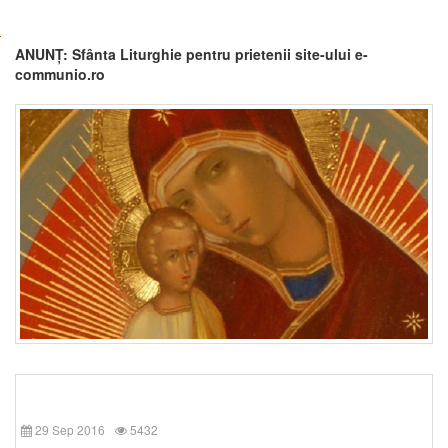
ANUNȚ: Sfânta Liturghie pentru prietenii site-ului e-
communio.ro
29 Sep 2016
5432