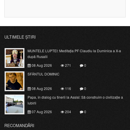
ULTIMELE ȘTIRI
MUNTELE LUPTEI: Meditația PF Claudiu la Duminica a X-a
după Rusalii
08 Aug 2026
271
0
SFÂNTUL DOMINIC
08 Aug 2026
116
0
Papa, în dialog cu tinerii la Assisi: Să construim o civilizație a
iubirii
07 Aug 2026
204
0
RECOMANDĂRI