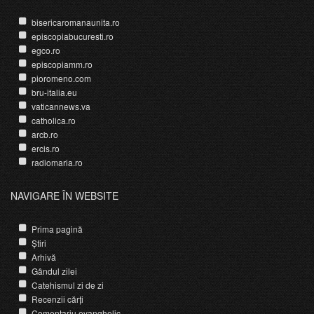
bisericaromanaunita.ro
episcopiabucuresti.ro
egco.ro
episcopiamm.ro
pioromeno.com
bru-italia.eu
vaticannews.va
catholica.ro
arcb.ro
ercis.ro
radiomaria.ro
NAVIGARE ÎN WEBSITE
Prima pagină
Știri
Arhivă
Gândul zilei
Catehismul zi de zi
Recenzii cărți
Comentariu evanghelic