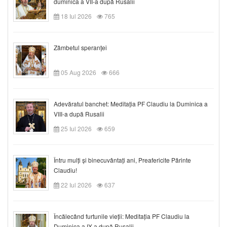
duminica a VII-a după Rusalii
18 Iul 2026
765
Zâmbetul speranței
05 Aug 2026
666
Adevăratul banchet: Meditația PF Claudiu la Duminica a
VIII-a după Rusalii
25 Iul 2026
659
Întru mulți și binecuvântați ani, Preafericite Părinte
Claudiu!
22 Iul 2026
637
Încălecând furtunile vieții: Meditația PF Claudiu la
Duminica a IX-a după Rusalii