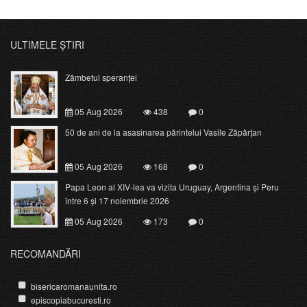
ULTIMELE ȘTIRI
Zâmbetul speranței
05 Aug 2026
438
0
50 de ani de la asasinarea părintelui Vasile Zăpârțan
05 Aug 2026
168
0
Papa Leon al XIV-lea va vizita Uruguay, Argentina și Peru
între 6 și 17 noiembrie 2026
05 Aug 2026
173
0
RECOMANDĂRI
bisericaromanaunita.ro
episcopiabucuresti.ro