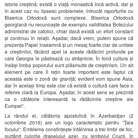
istorie creștină; există o viață monastică încă activă, dar și
în acest caz nu lipsesc problemele, întrucât raporturile cu
Biserica Ortodoxă sunt complexe. Biserica Ortodoxă
georgiană nu recunoaște de exemplu validitatea Botezului
administrat de catolici, chiar dacă există un efort constant
și continuu în relații. Așadar, dacă vrem, putem spune că
prezența Papei înseamnă și un mesaj foarte clar de unitate
a creștinilor, făcând apel la aceste rădăcini profunde pe
care Georgia le păstrează cu strășnicie. În fond cultura și
însăși limba poporului sunt plăsmuite de creștinism. Un alt
element pe care îl rețin foarte important este faptul că
aceasta este o zonă de graniță; evident vom spune Asia,
dar în același timp este clar că există o cultură care face o
referire clară la Europa. Așadar, în acest sens se prezintă
ca o călătorie interesantă la rădăcinile creștine ale
Europei”.
La rândul ei, călătoria apostolică în Azerbaidjan (2
octombrie 2016) are un logo caracteristic pentru ”Țara
focului”. Emblema consfințește întâlnirea a trei limbi de foc,
purtând culorile drapelului azer, cu simbolul Crucii, în