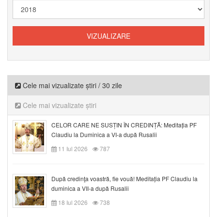
Cele mai vizualizate știri / 30 zile
Cele mai vizualizate știri
CELOR CARE NE SUSȚIN ÎN CREDINȚĂ: Meditația PF
Claudiu la Duminica a VI-a după Rusalii
11 Iul 2026
787
După credinţa voastră, fie vouă! Meditația PF Claudiu la
duminica a VII-a după Rusalii
18 Iul 2026
738