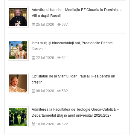
Adevăratul banchet: Meditația PF Claudiu la Duminica a
VIII-a după Rusalii
25 Iul 2026
637
Întru mulți și binecuvântați ani, Preafericite Părinte
Claudiu!
22 Iul 2026
611
Opt sfaturi de la Sfântul Ioan Paul al II-lea pentru un
creștin
08 Iul 2026
582
Admiterea la Facultatea de Teologie Greco-Catolică –
Departamentul Blaj în anul universitar 2026/2027
10 Iul 2026
522