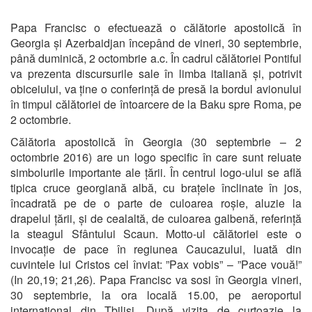
Papa Francisc o efectuează o călătorie apostolică în
Georgia și Azerbaidjan începând de vineri, 30 septembrie,
până duminică, 2 octombrie a.c. În cadrul călătoriei Pontiful
va prezenta discursurile sale în limba italiană și, potrivit
obiceiului, va ține o conferință de presă la bordul avionului
în timpul călătoriei de întoarcere de la Baku spre Roma, pe
2 octombrie.
Călătoria apostolică în Georgia (30 septembrie – 2
octombrie 2016) are un logo specific în care sunt reluate
simbolurile importante ale țării. În centrul logo-ului se află
tipica cruce georgiană albă, cu brațele înclinate în jos,
încadrată pe de o parte de culoarea roșie, aluzie la
drapelul țării, și de cealaltă, de culoarea galbenă, referință
la steagul Sfântului Scaun. Motto-ul călătoriei este o
invocație de pace în regiunea Caucazului, luată din
cuvintele lui Cristos cel înviat: ”Pax vobis” – ”Pace vouă!”
(In 20,19; 21,26). Papa Francisc va sosi în Georgia vineri,
30 septembrie, la ora locală 15.00, pe aeroportul
internațional din Tbilisi. După vizita de curtoazie la