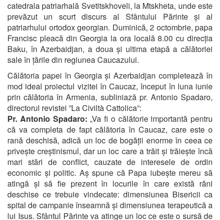
catedrala patriarhală Svetitskhoveli, la Mtskheta, unde este
prevăzut un scurt discurs al Sfântului Părinte și al
patriarhului ortodox georgian. Duminică, 2 octombrie, papa
Francisc pleacă din Georgia la ora locală 8.00 cu direcția
Baku, în Azerbaidjan, a doua și ultima etapă a călătoriei
sale în țările din regiunea Caucazului.
Călătoria papei în Georgia și Azerbaidjan completează în
mod ideal proiectul vizitei în Caucaz, început în luna iunie
prin călătoria în Armenia, subliniază pr. Antonio Spadaro,
directorul revistei ”La Civiltà Cattolica”:
Pr. Antonio Spadaro:
„Va fi o călătorie importantă pentru
că va completa de fapt călătoria în Caucaz, care este o
rană deschisă, adică un loc de bogății enorme în ceea ce
privește creștinismul, dar un loc care a trăit și trăiește încă
mari stări de conflict, cauzate de interesele de ordin
economic și politic. Aș spune că Papa iubește mereu să
atingă și să fie prezent în locurile în care există răni
deschise ce trebuie vindecate: dimensiunea Bisericii ca
spital de campanie înseamnă și dimensiunea terapeutică a
lui Isus. Sfântul Părinte va atinge un loc ce este o sursă de