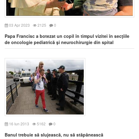
03 Apr 2023
2125
0
Papa Francisc a botezat un copil în timpul vizitei în secţiile
de oncologie pediatrică şi neurochirurgie din spital
16 Iun 2013
5162
0
Banul trebuie să slujească, nu să stăpânească