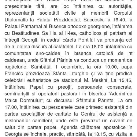
președintele țării, are loc întâlnirea cu autoritățile,
reprezentanții societății civile și membrii Corpului
Diplomatic la Palatul Prezidențial. Succesiv, la 16.40, la
Palatul Patriarhal al Bisericii ortodoxe georgiene, întâlnirea
cu Beatitudinea Sa Ilia al II-lea, catholicos și patriarh al
întregii Georgii, în cadrul căreia Pontiful va pronunța cel
de-al doilea discurs al călătoriei. La ora 18.00, întâlnirea cu
comunitatea siro-caldee în biserica catolică de rit
caldeean, unde Sfântul Părinte va conduce un moment de
rugăciune. Sâmbătă, 1 octombrie, la ora 10.00, papa
Francisc prezidează Sfânta Liturghie și va ține predica
celebrării euharistice pe stadionul M. Meskhi. La 15.45,
întâlnirea Papei cu preoții, persoanele consacrate,
seminariștii și operatorii pastorali în biserica ”Adormirea
Maicii Domnului”, cu discursul Sfântului Părinte. La ora
17.00, întâlnirea cu persoanele care primesc asistență din
partea asociațiilor de caritate la Centrul de asistență a
misionarilor camilieni, unde este prevăzut un cuvânt de
salut din partea papei. Agenda călătoriei apostolice în
Georgia se încheie, practic, sâmbătă, la 18.15, cu vizita la