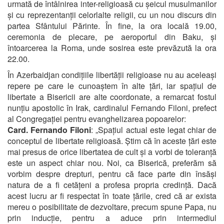
urmată de întâlnirea inter-religioasă cu șeicul musulmanilor
și cu reprezentanții celorlalte religii, cu un nou discurs din
partea Sfântului Părinte. În fine, la ora locală 19.00,
ceremonia de plecare, pe aeroportul din Baku, și
întoarcerea la Roma, unde sosirea este prevăzută la ora
22.00.
În Azerbaidjan condițiile libertății religioase nu au aceleași
repere pe care le cunoaștem în alte țări, iar spațiul de
libertate a Bisericii are alte coordonate, a remarcat fostul
nunțiu apostolic în Irak, cardinalul Fernando Filoni, prefect
al Congregației pentru evanghelizarea popoarelor:
Card. Fernando Filoni
: „Spațiul actual este legat chiar de
conceptul de libertate religioasă. Știm că în aceste țări este
mai presus de orice libertatea de cult și a vorbi de toleranță
este un aspect chiar nou. Noi, ca Biserică, preferăm să
vorbim despre drepturi, pentru că face parte din însăși
natura de a fi cetățeni a profesa propria credință. Dacă
acest lucru ar fi respectat în toate țările, cred că ar exista
mereu o posibilitate de dezvoltare, precum spune Papa, nu
prin inducție, pentru a aduce prin intermediul