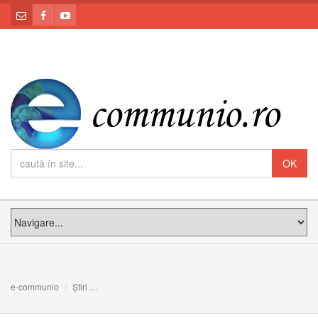
e-communio
Știri
Călătoria apostolică a papei Francisc în Georgia și Azer