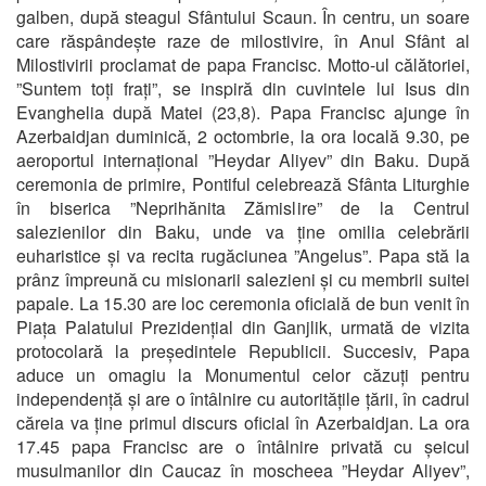
galben, după steagul Sfântului Scaun. În centru, un soare
care răspândește raze de milostivire, în Anul Sfânt al
Milostivirii proclamat de papa Francisc. Motto-ul călătoriei,
”Suntem toți frați”, se inspiră din cuvintele lui Isus din
Evanghelia după Matei (23,8). Papa Francisc ajunge în
Azerbaidjan duminică, 2 octombrie, la ora locală 9.30, pe
aeroportul internațional ”Heydar Aliyev” din Baku. După
ceremonia de primire, Pontiful celebrează Sfânta Liturghie
în biserica ”Neprihănita Zămislire” de la Centrul
salezienilor din Baku, unde va ține omilia celebrării
euharistice și va recita rugăciunea ”Angelus”. Papa stă la
prânz împreună cu misionarii salezieni și cu membrii suitei
papale. La 15.30 are loc ceremonia oficială de bun venit în
Piața Palatului Prezidențial din Ganjlik, urmată de vizita
protocolară la președintele Republicii. Succesiv, Papa
aduce un omagiu la Monumentul celor căzuți pentru
independență și are o întâlnire cu autoritățile țării, în cadrul
căreia va ține primul discurs oficial în Azerbaidjan. La ora
17.45 papa Francisc are o întâlnire privată cu șeicul
musulmanilor din Caucaz în moscheea ”Heydar Aliyev”,