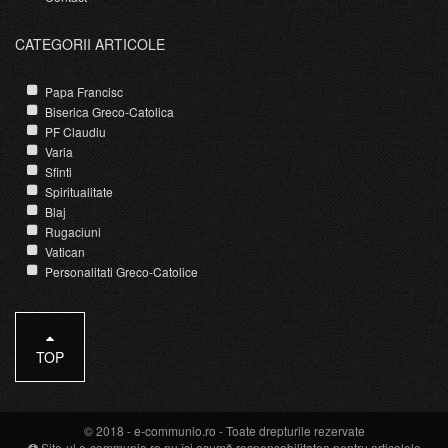
CATEGORII ARTICOLE
Papa Francisc
Biserica Greco-Catolica
PF Claudiu
Varia
Sfinti
Spiritualitate
Blaj
Rugaciuni
Vatican
Personalitati Greco-Catolice
TOP
© 2018 -
e-communio.ro
- Toate drepturile rezervate
Site-ul e-communio.ro nu își asumă responsabilitatea pentru articolele