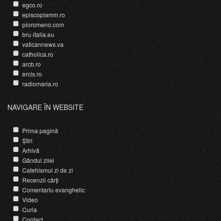
egco.ro
episcopiamm.ro
pioromeno.com
bru-italia.eu
vaticannews.va
catholica.ro
arcb.ro
ercis.ro
radiomaria.ro
NAVIGARE ÎN WEBSITE
Prima pagină
Știri
Arhivă
Gândul zilei
Catehismul zi de zi
Recenzii cărți
Comentariu evanghelic
Video
Curia
Contact