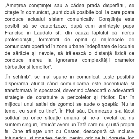
„Amețirea conștiinței sau a cădea pradă disperării”, se
citește în comunicat, „sunt două posibile boli la care poate
conduce actualul sistem comunicativ. Conștiința este
posibil să se cauterizeze, după cum amintește papa
Francisc în Laudato si’, din cauza faptului că mereu
profesioniștii, formatorii de opinii și mijloacele de
comunicare operând în zone urbane îndepărtate de locurile
de sărăcie și nevoie, să trăiească o distanță fizică ce
conduce mereu la ignorarea complexității dramelor
bărbaților și femeilor”.
„În schimb”, se mai spune în comunicat, „este posibilă
disperarea atunci când comunicarea este accentuată și
transformată în spectacol, devenind câteodată o adevărată
strategie de construire a pericolelor și fricilor. Dar în
mijlocul unui astfel de zgomot se aude o șoaptă: 'Nu te
teme, eu sunt cu tine”. În Fiul său, Dumnezeu s-a făcut
solidar cu orice situație umană și ne-a revelat că nu
suntem singuri, întrucât avem un Tată care nu-și uită proprii
fii. Cine trăiește unit cu Cristos, descoperă că inclusiv
întunericul și moartea devin, pentru oricine își dorește, loc