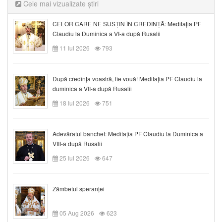
Cele mai vizualizate știri
CELOR CARE NE SUSȚIN ÎN CREDINȚĂ: Meditația PF
Claudiu la Duminica a VI-a după Rusalii
11 Iul 2026
793
După credinţa voastră, fie vouă! Meditația PF Claudiu la
duminica a VII-a după Rusalii
18 Iul 2026
751
Adevăratul banchet: Meditația PF Claudiu la Duminica a
VIII-a după Rusalii
25 Iul 2026
647
Zâmbetul speranței
05 Aug 2026
623