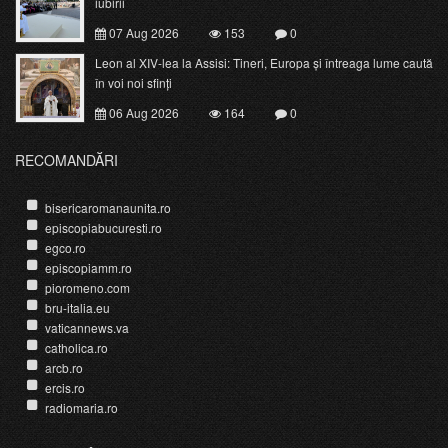
iubirii
07 Aug 2026
153
0
Leon al XIV-lea la Assisi: Tineri, Europa și întreaga lume caută
în voi noi sfinți
06 Aug 2026
164
0
RECOMANDĂRI
bisericaromanaunita.ro
episcopiabucuresti.ro
egco.ro
episcopiamm.ro
pioromeno.com
bru-italia.eu
vaticannews.va
catholica.ro
arcb.ro
ercis.ro
radiomaria.ro