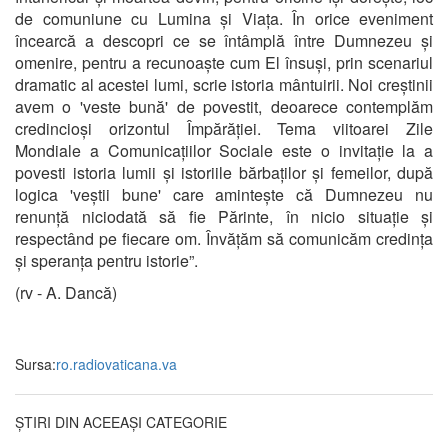
de comuniune cu Lumina și Viața. În orice eveniment
încearcă a descopri ce se întâmplă între Dumnezeu și
omenire, pentru a recunoaște cum El însuși, prin scenariul
dramatic al acestei lumi, scrie istoria mântuirii. Noi creștinii
avem o 'veste bună' de povestit, deoarece contemplăm
credincioși orizontul Împărăției. Tema viitoarei Zile
Mondiale a Comunicațiilor Sociale este o invitație la a
povesti istoria lumii și istoriile bărbaților și femeilor, după
logica 'veștii bune' care amintește că Dumnezeu nu
renunță niciodată să fie Părinte, în nicio situație și
respectând pe fiecare om. Învățăm să comunicăm credința
și speranța pentru istorie”.
(rv - A. Dancă)
Sursa:
ro.radiovaticana.va
ȘTIRI DIN ACEEAȘI CATEGORIE