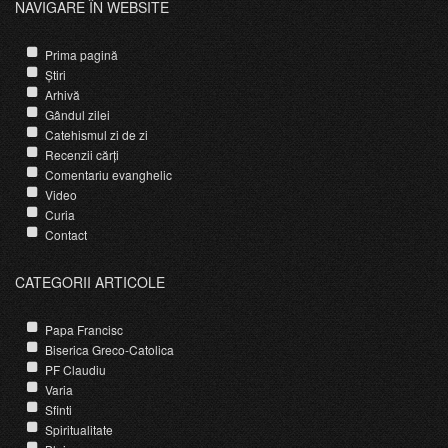
NAVIGARE ÎN WEBSITE
Prima pagină
Știri
Arhivă
Gândul zilei
Catehismul zi de zi
Recenzii cărți
Comentariu evanghelic
Video
Curia
Contact
CATEGORII ARTICOLE
Papa Francisc
Biserica Greco-Catolica
PF Claudiu
Varia
Sfinti
Spiritualitate