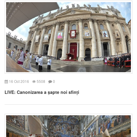
16 Oct 2016
5508
0
LIVE: Canonizarea a șapte noi sfinți