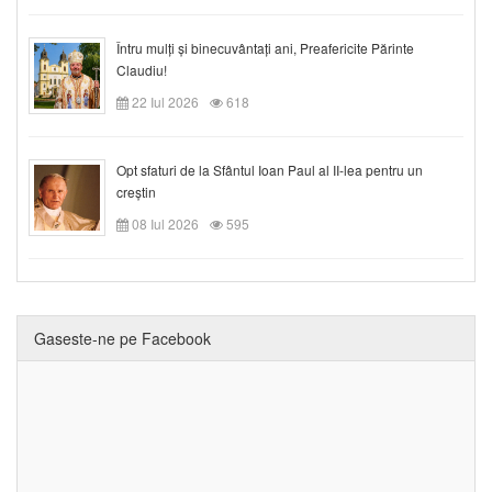
Întru mulți și binecuvântați ani, Preafericite Părinte
Claudiu!
22 Iul 2026
618
Opt sfaturi de la Sfântul Ioan Paul al II-lea pentru un
creștin
08 Iul 2026
595
Gaseste-ne pe Facebook