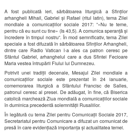
A fost publicată ieri, sărbătoarea liturgică a Sfinților
arhangheli Mihail, Gabriel și Rafael (ritul latin), tema Zilei
mondiale a comunicațiilor sociale 2017: ”«Nu te teme,
pentru că eu sunt cu tine» (Is 43,5). A comunica speranță și
încredere în timpul nostru”. În mod semnificativ, tema Zilei
speciale a fost difuzată în sărbătoarea Sfinților Arhangheli,
dintre care Radio Vatican l-a ales ca patron ceresc pe
Sfântul Gabriel, arhanghelul care a dus Sfintei Fecioare
Maria vestea întrupării Fiului lui Dumnezeu.
Potrivit unei tradiții decenale, Mesajul Zilei mondiale a
comunicațiilor sociale este prezentat în 24 ianuarie,
comemorarea liturgică a Sfântului Francisc de Salles,
patronul ceresc al presei. De adăugat, în fine, că Biserica
catolică marchează Ziua mondială a comunicațiilor sociale
în duminica precedentă solemnității Rusaliilor.
În legătură cu tema Zilei pentru Comunicații Sociale 2017,
Secretariatul pentru Comunicare a difuzat un comunicat de
presă în care evidențiază importanța și actualitatea temei.