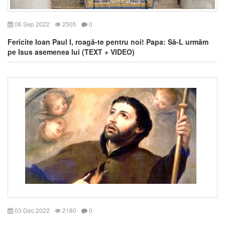
06 Sep 2022
2505
0
Fericite Ioan Paul I, roagă-te pentru noi! Papa: Să-L urmăm
pe Isus asemenea lui (TEXT + VIDEO)
03 Dec 2022
2180
0