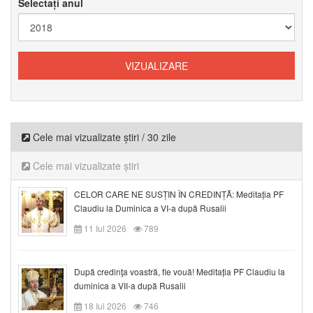
Selectați anul
Cele mai vizualizate știri / 30 zile
Cele mai vizualizate știri
CELOR CARE NE SUSȚIN ÎN CREDINȚĂ: Meditația PF
Claudiu la Duminica a VI-a după Rusalii
11 Iul 2026
789
După credinţa voastră, fie vouă! Meditația PF Claudiu la
duminica a VII-a după Rusalii
18 Iul 2026
746