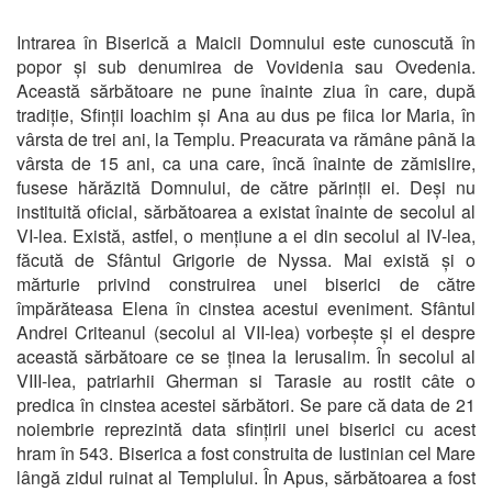
Intrarea în Biserică a Maicii Domnului este cunoscută în
popor și sub denumirea de Vovidenia sau Ovedenia.
Această sărbătoare ne pune înainte ziua în care, după
tradiție, Sfinții Ioachim și Ana au dus pe fiica lor Maria, în
vârsta de trei ani, la Templu. Preacurata va rămâne până la
vârsta de 15 ani, ca una care, încă înainte de zămislire,
fusese hărăzită Domnului, de către pă­rinții ei. Deși nu
instituită oficial, sărbătoarea a existat înainte de secolul al
VI-lea. Există, astfel, o mențiune a ei din secolul al IV-lea,
făcută de Sfântul Grigorie de Nyssa. Mai există și o
mărturie privind construirea unei biserici de către
împărăteasa Elena în cinstea acestui eveniment. Sfântul
Andrei Criteanul (secolul al VII-lea) vorbește și el despre
această sărbătoare ce se ținea la Ierusalim. În secolul al
VIII-lea, patriarhii Gherman si Tarasie au rostit câte o
predica în cinstea acestei sărbători. Se pare că data de 21
noiembrie reprezintă data sfințirii unei biserici cu acest
hram în 543. Biserica a fost construita de Iustinian cel Mare
lângă zidul ruinat al Templului. În Apus, sărbătoarea a fost