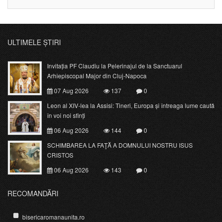
ULTIMELE ȘTIRI
Invitația PF Claudiu la Pelerinajul de la Sanctuarul
Arhiepiscopal Major din Cluj-Napoca
07 Aug 2026
137
0
Leon al XIV-lea la Assisi: Tineri, Europa și întreaga lume caută
în voi noi sfinți
06 Aug 2026
144
0
SCHIMBAREA LA FAŢĂ A DOMNULUI NOSTRU ISUS
CRISTOS
06 Aug 2026
143
0
RECOMANDĂRI
bisericaromanaunita.ro