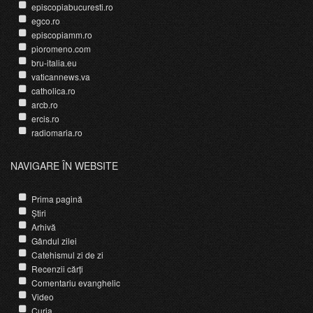
episcopiabucuresti.ro
egco.ro
episcopiamm.ro
pioromeno.com
bru-italia.eu
vaticannews.va
catholica.ro
arcb.ro
ercis.ro
radiomaria.ro
NAVIGARE ÎN WEBSITE
Prima pagină
Știri
Arhivă
Gândul zilei
Catehismul zi de zi
Recenzii cărți
Comentariu evanghelic
Video
Curia