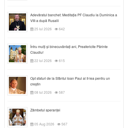
Adevăratul banchet: Meditația PF Claudiu la Duminica a
VIII-a după Rusalii
25 Iul 2026
642
Întru mulți și binecuvântați ani, Preafericite Părinte
Claudiu!
22 Iul 2026
615
Opt sfaturi de la Sfântul Ioan Paul al II-lea pentru un
creștin
08 Iul 2026
587
Zâmbetul speranței
05 Aug 2026
567