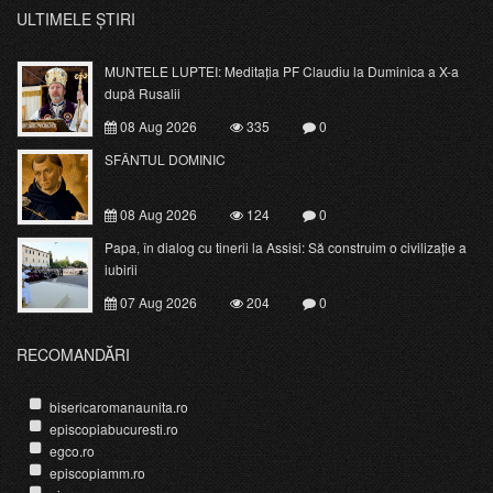
ULTIMELE ȘTIRI
MUNTELE LUPTEI: Meditația PF Claudiu la Duminica a X-a
după Rusalii
08 Aug 2026
335
0
SFÂNTUL DOMINIC
08 Aug 2026
124
0
Papa, în dialog cu tinerii la Assisi: Să construim o civilizație a
iubirii
07 Aug 2026
204
0
RECOMANDĂRI
bisericaromanaunita.ro
episcopiabucuresti.ro
egco.ro
episcopiamm.ro