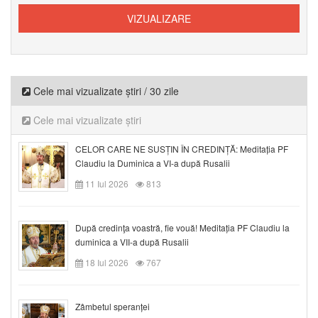
Cele mai vizualizate știri / 30 zile
Cele mai vizualizate știri
CELOR CARE NE SUSȚIN ÎN CREDINȚĂ: Meditația PF
Claudiu la Duminica a VI-a după Rusalii
11 Iul 2026
813
După credinţa voastră, fie vouă! Meditația PF Claudiu la
duminica a VII-a după Rusalii
18 Iul 2026
767
Zâmbetul speranței