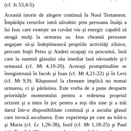
(cf.
Is
53,4-5).
Această istorie de alegere continuă în Noul Testament.
Împărăţia cerurilor intră năvalnic prin persoana însăşi a
lui Isus care rosteşte un cuvânt viu şi energic capabil să
atragă mulţi la urmarea sa. Isus cheamă persoane
angajate să-şi îndeplinească propriile activităţi zilnice,
precum fraţii Petru şi Andrei ocupaţi cu pescuitul, însă
care la sunetul glasului său imediat lasă năvoadele şi-l
urmează (cf.
Mt
4,19-20). Aceeaşi promptitudine se
înregistrează în Iacob şi Ioan (cf.
Mt
4,21-22) şi în Levi
(cf.
Mt
9,9). Răspunsul la chemare implică nu numai
urmarea, ci şi părăsirea. Este vorba de a pune deoparte
priorităţile momentului pentru a redesena propriul
orizont şi a intra în joc pentru a ieşi din sine şi a trăi
darul într-o disponibilitate continuă şi a asculta glasul
care invocă ascultarea. Este experienţa pe care au trăit-o
şi Maria (cf.
Lc
1,26-38), Iosif (cf.
Mt
1,18-25) şi Paul