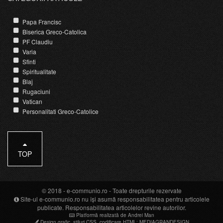
Papa Francisc
Biserica Greco-Catolica
PF Claudiu
Varia
Sfinti
Spiritualitate
Blaj
Rugaciuni
Vatican
Personalitati Greco-Catolice
TOP
© 2018 -
e-communio.ro
- Toate drepturile rezervate
Site-ul e-communio.ro nu își asumă responsabilitatea pentru articolele
publicate. Responsabilitatea articolelor revine autorilor.
Platformă realizată de Andrei Man
Design grafic
,
stiluri CSS
,
codificare HTML
:
MEDIAGRANDESIGN