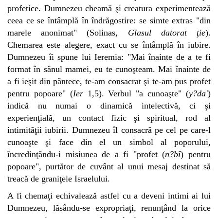
profetice. Dumnezeu cheamă şi creatura experimentează
ceea ce se întâmplă în îndrăgostire: se simte extras "din
marele anonimat" (Solinas,
Glasul datorat ţie
).
Chemarea este alegere, exact cu se întâmplă în iubire.
Dumnezeu îi spune lui Ieremia: "Mai înainte de a te fi
format în sânul mamei, eu te cunoşteam. Mai înainte de
a fi ieşit din pântece, te-am consacrat şi te-am pus profet
pentru popoare" (
Ier
1,5). Verbul "a cunoaşte" (
y?da'
)
indică nu numai o dinamică intelectivă, ci şi
experienţială, un contact fizic şi spiritual, rod al
intimităţii iubirii. Dumnezeu îl consacră pe cel pe care-l
cunoaşte şi face din el un simbol al poporului,
încredinţându-i misiunea de a fi "profet (
n?bî
) pentru
popoare", purtător de cuvânt al unui mesaj destinat să
treacă de graniţele Israelului.
A fi chemaţi echivalează astfel cu a deveni intimi ai lui
Dumnezeu, lăsându-se expropriaţi, renunţând la orice