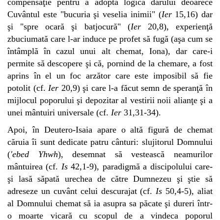
compensaţie pentru a adopta logica darului deoarece
Cuvântul este "bucuria şi veselia inimii" (
Ier
15,16) dar
şi "spre ocară şi batjocură" (
Ier
20,8), experienţă
zbuciumată care l-ar induce pe profet să fugă (aşa cum se
întâmplă în cazul unui alt chemat, Iona), dar care-i
permite să descopere şi că, pornind de la chemare, a fost
aprins în el un foc arzător care este imposibil să fie
potolit (cf.
Ier
20,9) şi care l-a făcut semn de speranţă în
mijlocul poporului şi depozitar al vestirii noii alianţe şi a
unei mântuiri universale (cf.
Ier
31,31-34).
Apoi, în Deutero-Isaia apare o altă figură de chemat
căruia îi sunt dedicate patru cânturi: slujitorul Domnului
(
'ebed Yhwh
), desemnat să vestească neamurilor
mântuirea (cf.
Is
42,1-9), paradigmă a discipolului care-
şi lasă săpată urechea de către Dumnezeu şi ştie să
adreseze un cuvânt celui descurajat (cf.
Is
50,4-5), aliat
al Domnului chemat să ia asupra sa păcate şi dureri într-
o moarte vicară cu scopul de a vindeca poporul