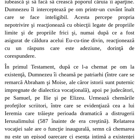
iubească şi să facă să crească poporul căruia îi aparţine.
Dumnezeu îl interceptează pe om printr-un cuvânt înalt
care se face inteligibil. Acesta percepe propria
nepotrivire şi reacţionează cu obiecţii legate de propriile
limite şi de propriile frici şi, numai după ce a fost
asigurat de căldura acelui Eu-cu-tine divin, reacţionează
cu un răspuns care este adeziune, dorinţă de
corespundere.
În primul Testament, după ce l-a chemat pe om la
existenţă, Dumnezeu îi cheamă pe patriarhi (între care se
remarcă Abraham şi Moise, ale căror istorii sunt puternic
impregnate de dialectica vocaţională), apoi pe judecători,
pe Samuel, pe Ilie şi pe Elizeu. Urmează chemările
profeţilor scriitori, între care se evidenţiază cea a lui
Ieremia care trăieşte perioada dramatică a distrugerii
Ierusalimului (587 înainte de era creştină). Relatarea
vocaţiei sale are o funcţie inaugurală, semn că chemarea
nu este un episod oarecare ci esenţa intimă a existenţei