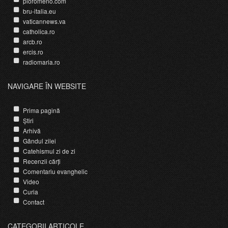
pioromeno.com
bru-italia.eu
vaticannews.va
catholica.ro
arcb.ro
ercis.ro
radiomaria.ro
NAVIGARE ÎN WEBSITE
Prima pagină
Știri
Arhivă
Gândul zilei
Catehismul zi de zi
Recenzii cărți
Comentariu evanghelic
Video
Curia
Contact
CATEGORII ARTICOLE