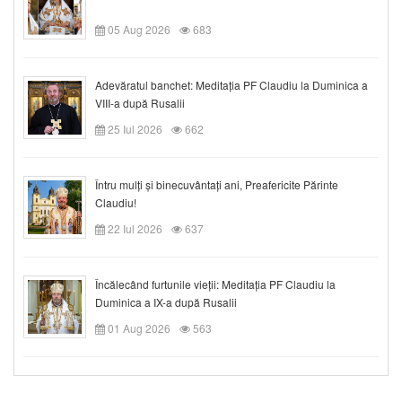
05 Aug 2026
683
Adevăratul banchet: Meditația PF Claudiu la Duminica a
VIII-a după Rusalii
25 Iul 2026
662
Întru mulți și binecuvântați ani, Preafericite Părinte
Claudiu!
22 Iul 2026
637
Încălecând furtunile vieții: Meditația PF Claudiu la
Duminica a IX-a după Rusalii
01 Aug 2026
563