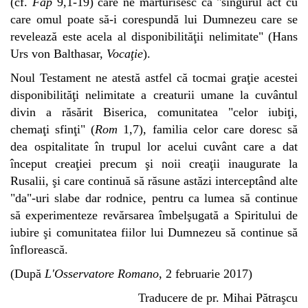
(cf.
Fap
9,1-19) care ne mărturisesc că "singurul act cu
care omul poate să-i corespundă lui Dumnezeu care se
revelează este acela al disponibilităţii nelimitate" (Hans
Urs von Balthasar,
Vocaţie
).
Noul Testament ne atestă astfel că tocmai graţie acestei
disponibilităţi nelimitate a creaturii umane la cuvântul
divin a răsărit Biserica, comunitatea "celor iubiţi,
chemaţi sfinţi" (
Rom
1,7), familia celor care doresc să
dea ospitalitate în trupul lor acelui cuvânt care a dat
început creaţiei precum şi noii creaţii inaugurate la
Rusalii, şi care continuă să răsune astăzi interceptând alte
"da"-uri slabe dar rodnice, pentru ca lumea să continue
să experimenteze revărsarea îmbelşugată a Spiritului de
iubire şi comunitatea fiilor lui Dumnezeu să continue să
înflorească.
(După
L'Osservatore Romano
, 2 februarie 2017)
Traducere de pr. Mihai Pătraşcu