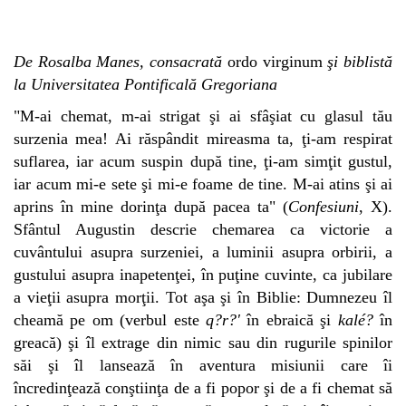
De Rosalba Manes, consacrată
ordo virginum
şi biblistă
la Universitatea Pontificală Gregoriana
"M-ai chemat, m-ai strigat şi ai sfâşiat cu glasul tău
surzenia mea! Ai răspândit mireasma ta, ţi-am respirat
suflarea, iar acum suspin după tine, ţi-am simţit gustul,
iar acum mi-e sete şi mi-e foame de tine. M-ai atins şi ai
aprins în mine dorinţa după pacea ta" (
Confesiuni
, X).
Sfântul Augustin descrie chemarea ca victorie a
cuvântului asupra surzeniei, a luminii asupra orbirii, a
gustului asupra inapetenţei, în puţine cuvinte, ca jubilare
a vieţii asupra morţii. Tot aşa şi în Biblie: Dumnezeu îl
cheamă pe om (verbul este
q?r?'
în ebraică şi
kalé?
în
greacă) şi îl extrage din nimic sau din rugurile spinilor
săi şi îl lansează în aventura misiunii care îi
încredinţează conştiinţa de a fi popor şi de a fi chemat să