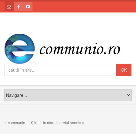
e-communio
Știri
În afara marelui anonimat