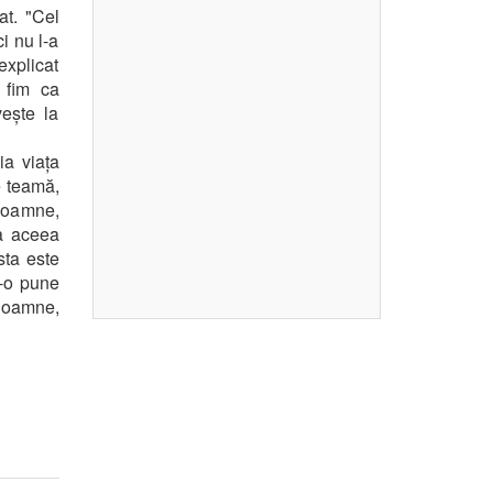
at. "Cel
ci nu l-a
explicat
 fim ca
ește la
ia viața
e teamă,
 Doamne,
ga aceea
sta este
e-o pune
Doamne,