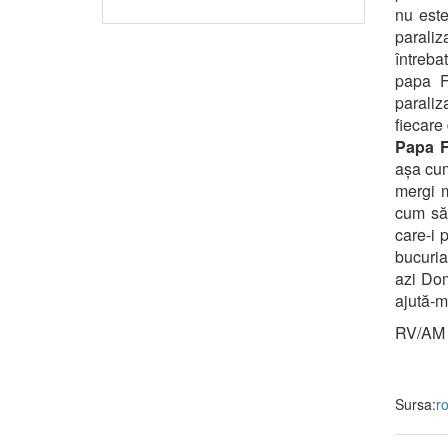
nu este
paraliza
întreba
papa F
parali
fiecare
Papa F
așa cum
mergi m
cum să 
care-i 
bucuria
azi Do
ajută-m
RV/AM
Sursa:
r