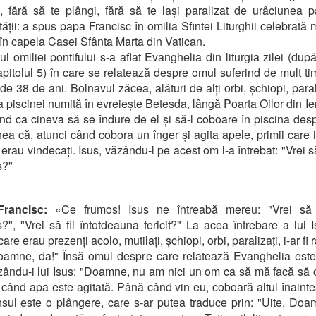
, fără să te plângi, fără să te lași paralizat de urâciunea p
ății: a spus papa Francisc în omilia Sfintei Liturghii celebrată m
 în capela Casei Sfânta Marta din Vatican.
ul omiliei pontifului s-a aflat Evanghelia din liturgia zilei (dup
apitolul 5) în care se relatează despre omul suferind de mult tim
de 38 de ani. Bolnavul zăcea, alături de alți orbi, șchiopi, parali
 piscinei numită în evreiește Betesda, lângă Poarta Oilor din Ie
nd ca cineva să se îndure de el și să-l coboare în piscina des
ea că, atunci când cobora un înger și agita apele, primii care i
 erau vindecați. Isus, văzându-l pe acest om l-a întrebat: "Vrei să
s?"
Francisc:
«Ce frumos! Isus ne întreabă mereu: "Vrei să 
?", "Vrei să fii întotdeauna fericit?" La acea întrebare a lui Is
 care erau prezenți acolo, mutilați, șchiopi, orbi, paralizați, i-ar fi
amne, da!" Însă omul despre care relatează Evanghelia este
ându-i lui Isus: "Doamne, nu am nici un om ca să mă facă să 
 când apa este agitată. Până când vin eu, coboară altul înaint
ul este o plângere, care s-ar putea traduce prin: "Uite, Doa