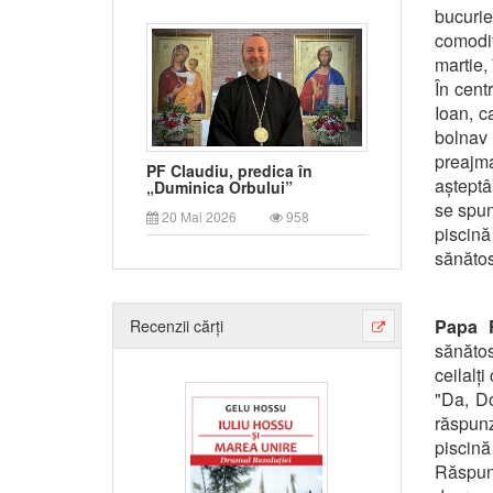
bucurie
comodit
martie,
În centr
Ioan, c
bolnav 
preajma
PF Claudiu, predica în
așteptâ
„Duminica Orbului”
se spun
20 Mai 2026
958
piscină
sănăto
Papa 
Recenzii cărți
sănătos
ceilalți
"Da, Do
răspunz
piscină
Răspuns