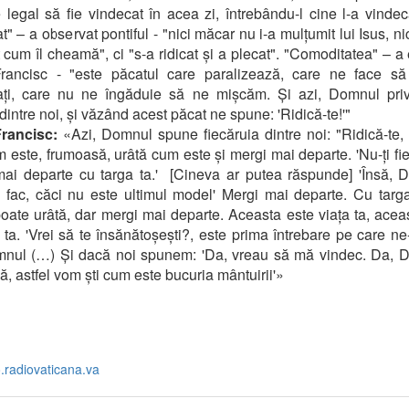
 legal să fie vindecat în acea zi, întrebându-l cine l-a vindec
t" – a observat pontiful - "nici măcar nu i-a mulțumit lui Isus, ni
t cum îl cheamă", ci "s-a ridicat și a plecat". "Comoditatea" – a 
rancisc - "este păcatul care paralizează, care ne face să
zați, care nu ne îngăduie să ne mișcăm. Și azi, Domnul priv
 dintre noi, și văzând acest păcat ne spune: 'Ridică-te!'"
rancisc:
«Azi, Domnul spune fiecăruia dintre noi: "Ridică-te, 
 este, frumoasă, urâtă cum este și mergi mai departe. 'Nu-ți fi
ai departe cu targa ta.' [Cineva ar putea răspunde] 'Însă,
fac, căci nu este ultimul model' Mergi mai departe. Cu tar
poate urâtă, dar mergi mai departe. Aceasta este viața ta, acea
 ta. 'Vrei să te însănătoșești?, este prima întrebare pe care n
mnul (…) Și dacă noi spunem: 'Da, vreau să mă vindec. Da, 
ă, astfel vom ști cum este bucuria mântuirii'»
o.radiovaticana.va