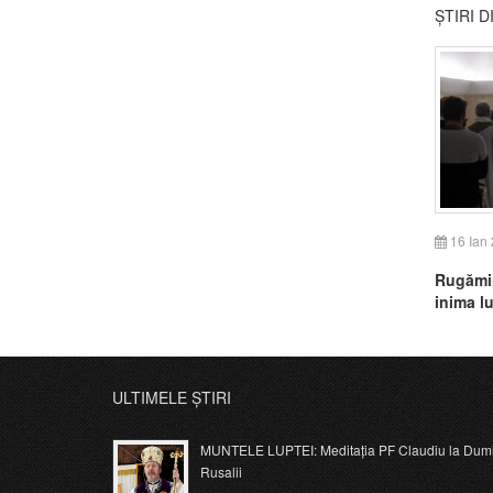
ȘTIRI 
16 Ian
Rugămin
inima l
ULTIMELE ȘTIRI
MUNTELE LUPTEI: Meditația PF Claudiu la Dumi
Rusalii