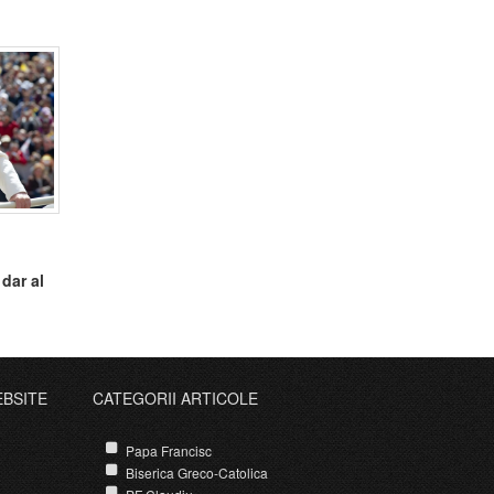
dar al
EBSITE
CATEGORII ARTICOLE
Papa Francisc
Biserica Greco-Catolica