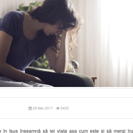
29 Mar 2017
5455
 în Isus înseamnă să iei viața așa cum este și să mergi în