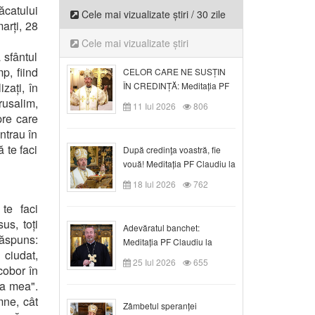
ăcatului
Cele mai vizualizate știri / 30 zile
arți, 28
Cele mai vizualizate știri
ă sfântul
p, fiind
CELOR CARE NE SUSȚIN
zați, în
ÎN CREDINȚĂ: Meditația PF
Claudiu la Duminica a VI-a
rusalim,
11 Iul 2026
806
după Rusalii
pre care
ntrau în
 te faci
După credinţa voastră, fie
vouă! Meditația PF Claudiu la
duminica a VII-a după Rusalii
18 Iul 2026
762
te faci
us, toți
Adevăratul banchet:
 răspuns:
Meditația PF Claudiu la
 ciudat,
Duminica a VIII-a după
25 Iul 2026
655
cobor în
Rusalii
ea mea".
mne, cât
Zâmbetul speranței