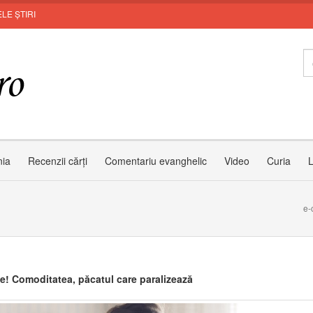
LE ȘTIRI
nia
Recenzii cărți
Comentariu evanghelic
Video
Curia
L
e-
te! Comoditatea, păcatul care paralizează