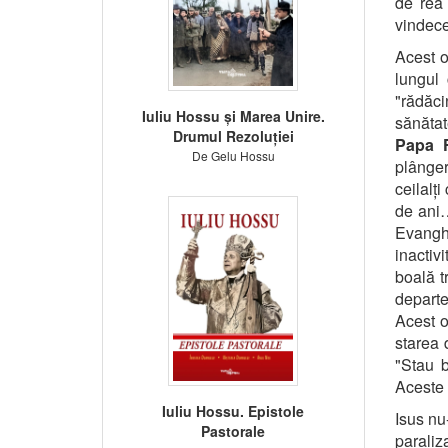
de rea 
vindece
Acest 
lungul
"rădăci
Iuliu Hossu și Marea Unire.
sănătat
Drumul Rezoluției
Papa 
De Gelu Hossu
plânger
ceilalț
de ani…
Evanghe
inactiv
boală t
departe
Acest o
starea 
"Stau 
Aceste 
Iuliu Hossu. Epistole
Isus nu
Pastorale
paraliz