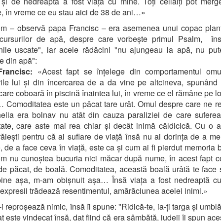
și de nedreaptă a fost viața cu mine. Toți ceilalți pot mer
, în vreme ce eu stau aici de 38 de ani…»
om – observă papa Francisc – era asemenea unui copac plant
 cursurilor de apă, despre care vorbește primul Psalm, în
nile uscate", iar acele rădăcini "nu ajungeau la apă, nu pu
e din apă":
Francisc:
«Acest fapt se înțelege din comportamentul omul
ile lui și din încercarea de a da vine pe altcineva, spunând
i care coboară în piscină înaintea lui, în vreme ce el rămâne pe l
 Comoditatea este un păcat tare urât. Omul despre care ne r
lia era bolnav nu atât din cauza paraliziei de care sufere
itate, care aste mai rea chiar și decât inimă căldicică. Cu o a
răiești pentru că ai suflare de viață însă nu ai dorința de a m
, de a face ceva în viață, este ca și cum ai fi pierdut memoria b
m nu cunoștea bucuria nici măcar după nume, în acest fapt 
de păcat, de boală. Comoditatea, această boală urâtă te face 
bine așa, m-am obișnuit așa… Însă viața a fost nedreaptă cu
expresii trădează resentimentul, amărăciunea acelei inimi.»
-i reproșează nimic, însă îi spune: "Ridică-te, ia-ți targa și umbl
at este vindecat însă, dat fiind că era sâmbătă, iudeii îi spun ace