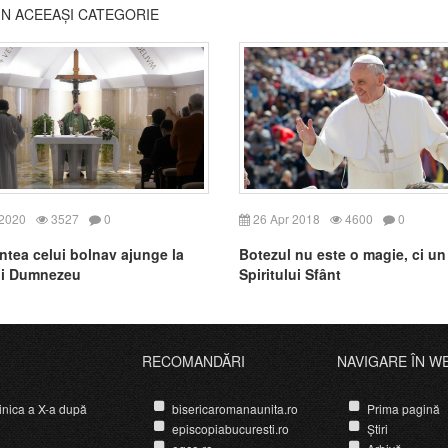
DIN ACEEAȘI CATEGORIE
 2020
3527
0
26 Apr 2018
4600
0
tea celui bolnav ajunge la
Botezul nu este o magie, ci un 
ui Dumnezeu
Spiritului Sfânt
RECOMANDĂRI
NAVIGARE ÎN W
nica a X-a după
bisericaromanaunita.ro
Prima pagină
episcopiabucuresti.ro
Știri