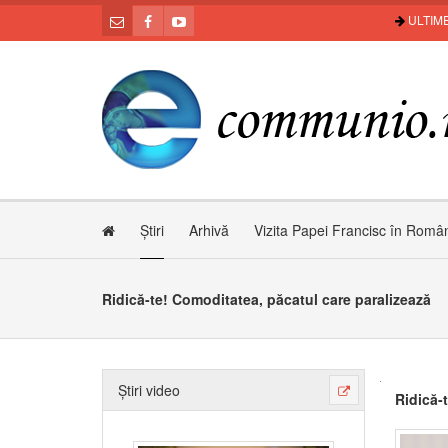
ULTIME
Știri
Arhivă
Vizita Papei Francisc în Româ
Ridică-te! Comoditatea, păcatul care paralizează
Știri video
Ridică-