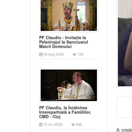
PF Claudiu - Invitație la
Pelerinajul la Sanctuarul
Maicii Domnului
06 Aug 2026
138
PF Claudiu, la Întâlnirea
Intereparhială a Familiilor,
CMD - Cluj
15 Iun 2026
696
A crede