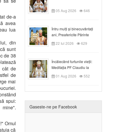
ge să se
05 Aug 2026
646
at de-a
să avea
teau lua
Întru mulți și binecuvântați
ani, Preafericite Părinte
Claudiu!
ui, din
22 Iul 2026
629
 că sunt
oc de 38
elatează
Încălecând furtunile vieții:
Meditația PF Claudiu la
a cât de
Duminica a IX-a după Rusalii
stfel de
01 Aug 2026
552
erge mai
ucuriei.
constând
să spui:
Gaseste-ne pe Facebook
 mine".
ă!" Omul
stuia că