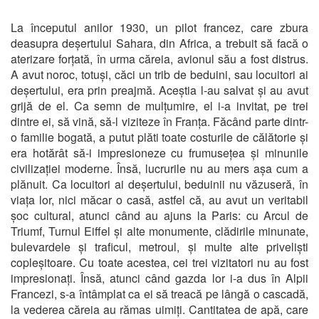
La începutul anilor 1930, un pilot francez, care zbura
deasupra deșertului Sahara, din Africa, a trebuit să facă o
aterizare forțată, în urma căreia, avionul său a fost distrus.
A avut noroc, totuși, căci un trib de beduini, sau locuitori ai
deșertului, era prin preajmă. Aceștia l-au salvat și au avut
grijă de el. Ca semn de mulțumire, el i-a invitat, pe trei
dintre ei, să vină, să-l viziteze în Franța. Făcând parte dintr-
o familie bogată, a putut plăti toate costurile de călătorie și
era hotărât să-i impresioneze cu frumusețea și minunile
civilizației moderne. Însă, lucrurile nu au mers așa cum a
plănuit. Ca locuitori ai deșertului, beduinii nu văzuseră, în
viața lor, nici măcar o casă, astfel că, au avut un veritabil
șoc cultural, atunci când au ajuns la Paris: cu Arcul de
Triumf, Turnul Eiffel și alte monumente, clădirile minunate,
bulevardele și traficul, metroul, și multe alte priveliști
copleșitoare. Cu toate acestea, cei trei vizitatori nu au fost
impresionați. Însă, atunci când gazda lor i-a dus în Alpii
Francezi, s-a întâmplat ca ei să treacă pe lângă o cascadă,
la vederea căreia au rămas uimiți. Cantitatea de apă, care