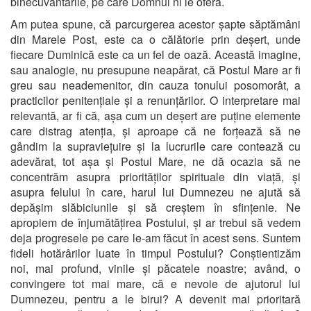
binecuvântările, pe care Domnul ni le oferă.
Am putea spune, că parcurgerea acestor șapte săptămâni
din Marele Post, este ca o călătorie prin deșert, unde
fiecare Duminică este ca un fel de oază. Această imagine,
sau analogie, nu presupune neapărat, că Postul Mare ar fi
greu sau neademenitor, din cauza tonului posomorât, a
practicilor penitențiale și a renunțărilor. O interpretare mai
relevantă, ar fi că, așa cum un deșert are puține elemente
care distrag atenția, și aproape că ne forțează să ne
gândim la supraviețuire și la lucrurile care contează cu
adevărat, tot așa și Postul Mare, ne dă ocazia să ne
concentrăm asupra priorităților spirituale din viață, și
asupra felului în care, harul lui Dumnezeu ne ajută să
depășim slăbiciunile și să creștem în sfințenie. Ne
apropiem de înjumătățirea Postului, și ar trebui să vedem
deja progresele pe care le-am făcut în acest sens. Suntem
fideli hotărârilor luate în timpul Postului? Conștientizăm
noi, mai profund, vinile și păcatele noastre; având, o
convingere tot mai mare, că e nevoie de ajutorul lui
Dumnezeu, pentru a le birui? A devenit mai prioritară