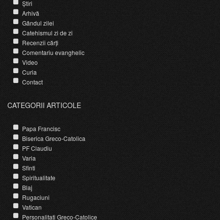
Știri
Arhivă
Gândul zilei
Catehismul zi de zi
Recenzii cărți
Comentariu evanghelic
Video
Curia
Contact
CATEGORII ARTICOLE
Papa Francisc
Biserica Greco-Catolica
PF Claudiu
Varia
Sfinti
Spiritualitate
Blaj
Rugaciuni
Vatican
Personalitati Greco-Catolice