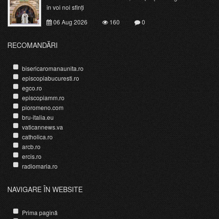
în voi noi sfinți
06 Aug 2026
160
0
RECOMANDĂRI
bisericaromanaunita.ro
episcopiabucuresti.ro
egco.ro
episcopiamm.ro
pioromeno.com
bru-italia.eu
vaticannews.va
catholica.ro
arcb.ro
ercis.ro
radiomaria.ro
NAVIGARE ÎN WEBSITE
Prima pagină