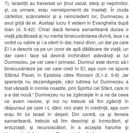
7), israeliții au traversat un ținut uscat, sterp și neprimitor,
și, ca urmare, erau nemaipomenit de însetați. În ciuda
cârtelilor, scâncetelor și a neîncrederii lor, Dumnezeu a
avut grijă de ei. Același lucru îl vedem în Evanghelia după
Ioan (4, 5-42): Chiar dacă femeia samariteană ducea o
viață păcătoasă și nu merita binecuvântarea divină, Isus i-a
vorbit cu iubire și i-a oferit în dar, harul divin, un dar pe care
El l-a descris ca pe un izvor de apă dătătoare de viață; un
dar care-i face să devină închinători adevărați ai lui
Dumnezeu, pe cei care-l primesc. Domnul este dornic să-i
binecuvânteze pe cei care cred în El; așa cum ne spune
Sfântul Pavel, în Epistola către Romani (5,1-2. 5-8) „Iar
speranța nu dezamăgește, căci iubirea lui Dumnezeu a
fost vărsată în inimile noastre, prin Spiritul cel Sfânt, care ni
s-a dat nouă.” Dumnezeu nu se zgârcește în a ne da ceea
ce avem nevoie, și noi nu trebuie să fim zgârciți în
răspunsul pe care i-L dăm; nici slabi în credință, așa cum
erau fiii lui Israel în deșert. Din contră, ca și femeia
samariteană, trebuie să fim deschiși și încrezători, și
entuziaști, și recunoscători, în a accepta harurile și