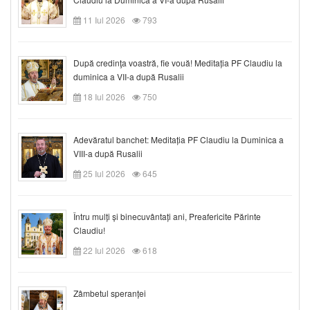
11 Iul 2026
793
După credinţa voastră, fie vouă! Meditația PF Claudiu la
duminica a VII-a după Rusalii
18 Iul 2026
750
Adevăratul banchet: Meditația PF Claudiu la Duminica a
VIII-a după Rusalii
25 Iul 2026
645
Întru mulți și binecuvântați ani, Preafericite Părinte
Claudiu!
22 Iul 2026
618
Zâmbetul speranței