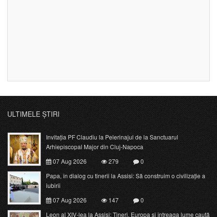
ULTIMELE ȘTIRI
Invitația PF Claudiu la Pelerinajul de la Sanctuarul
Arhiepiscopal Major din Cluj-Napoca
07 Aug 2026
279
0
Papa, în dialog cu tinerii la Assisi: Să construim o civilizație a
iubirii
07 Aug 2026
147
0
Leon al XIV-lea la Assisi: Tineri, Europa și întreaga lume caută