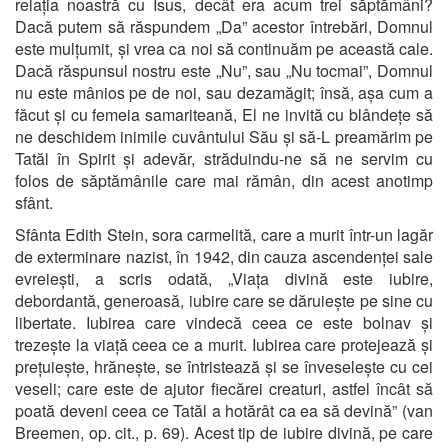
relația noastră cu Isus, decât era acum trei săptămâni?
Dacă putem să răspundem „Da” acestor întrebări, Domnul
este mulțumit, și vrea ca noi să continuăm pe această cale.
Dacă răspunsul nostru este „Nu”, sau „Nu tocmai”, Domnul
nu este mânios pe de noi, sau dezamăgit; însă, așa cum a
făcut și cu femeia samariteană, El ne invită cu blândețe să
ne deschidem inimile cuvântului Său și să-L preamărim pe
Tatăl în Spirit și adevăr, străduindu-ne să ne servim cu
folos de săptămânile care mai rămân, din acest anotimp
sfânt.
Sfânta Edith Stein, sora carmelită, care a murit într-un lagăr
de exterminare nazist, în 1942, din cauza ascendenței sale
evreiești, a scris odată, „Viața divină este iubire,
debordantă, generoasă, iubire care se dăruiește pe sine cu
libertate. Iubirea care vindecă ceea ce este bolnav și
trezește la viață ceea ce a murit. Iubirea care protejează și
prețuiește, hrănește, se întristează și se înveselește cu cei
veseli; care este de ajutor fiecărei creaturi, astfel încât să
poată deveni ceea ce Tatăl a hotărât ca ea să devină” (van
Breemen, op. cit., p. 69). Acest tip de iubire divină, pe care