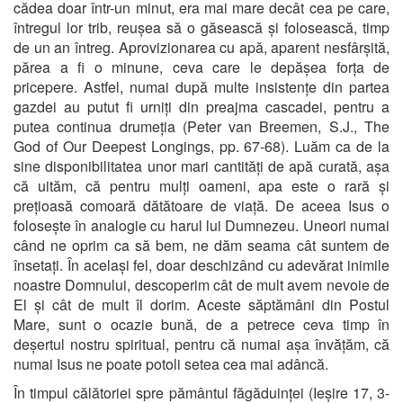
cădea doar într-un minut, era mai mare decât cea pe care,
întregul lor trib, reușea să o găsească și folosească, timp
de un an întreg. Aprovizionarea cu apă, aparent nesfârșită,
părea a fi o minune, ceva care le depășea forța de
pricepere. Astfel, numai după multe insistențe din partea
gazdei au putut fi urniți din preajma cascadei, pentru a
putea continua drumeția (Peter van Breemen, S.J., The
God of Our Deepest Longings, pp. 67-68). Luăm ca de la
sine disponibilitatea unor mari cantități de apă curată, așa
că uităm, că pentru mulți oameni, apa este o rară și
prețioasă comoară dătătoare de viață. De aceea Isus o
folosește în analogie cu harul lui Dumnezeu. Uneori numai
când ne oprim ca să bem, ne dăm seama cât suntem de
însetați. În același fel, doar deschizând cu adevărat inimile
noastre Domnului, descoperim cât de mult avem nevoie de
El și cât de mult îl dorim. Aceste săptămâni din Postul
Mare, sunt o ocazie bună, de a petrece ceva timp în
deșertul nostru spiritual, pentru că numai așa învățăm, că
numai Isus ne poate potoli setea cea mai adâncă.
În timpul călătoriei spre pământul făgăduinței (Ieșire 17, 3-