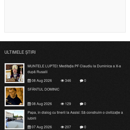
ULTIMELE ȘTIRI
MUNTELE LUPTEI: Meditația PF Claudiu la Duminica a X-a
după Rusalii
08 Aug 2026
346
0
SFÂNTUL DOMINIC
08 Aug 2026
129
0
Papa, în dialog cu tinerii la Assisi: Să construim o civilizație a
iubirii
07 Aug 2026
207
0