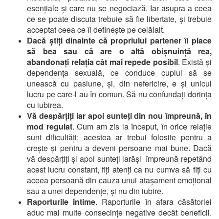
esențiale și care nu se negociază. Iar asupra a ceea
ce se poate discuta trebuie să fie libertate, și trebuie
acceptat ceea ce îl definește pe celălalt.
Dacă știți dinainte că propriului partener îi place
să bea sau că are o altă obișnuință rea,
abandonați relația cât mai repede posibil
. Există și
dependența sexuală, ce conduce cuplul să se
unească cu pasiune, și, din nefericire, e și unicul
lucru pe care-l au în comun. Să nu confundați dorința
cu iubirea.
Vă despărțiți iar apoi sunteți din nou împreună, în
mod regulat
. Cum am zis la început, în orice relație
sunt dificultăți; acestea ar trebui folosite pentru a
crește și pentru a deveni persoane mai bune. Dacă
vă despărțiți și apoi sunteți iarăși împreună repetând
acest lucru constant, fiți atenți ca nu cumva să fiți cu
aceea persoană din cauza unui atașament emoțional
sau a unei dependențe, și nu din iubire.
Raporturile intime
. Raporturile în afara căsătoriei
aduc mai multe consecințe negative decât beneficii.