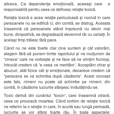
altceva. Ca dependența emoțională, aceeași care e
responsabilă pentru ceea ce definesc relație toxică.
Relația toxică e acea relație periculoasă și nocivă în care
persoanele nu se edifică ci, din contră, se distrug. Aceasta
înseamnă că persoanele stând împreună nu devin mai
bune, dimpotrivă, se degradează devenind răi cu ceilalți. În
același timp trăiesc fără pace.
Când nu ne este foarte clar cine suntem și cât valorăm,
alegem fără să punem limite raportului și ne mulțumim de
”cineva” care ne vorbește și ne face să ne simțim frumoși,
întrucât credem că ”e ceea ce merităm”. Acceptăm chiar și
abuzuri, atât fizice cât și emoționale, deoarece credem că
”persoana se va schimba după căsătorie”. Acest concept
este fals, nimeni nu poate să schimbe pe nimeni: din
contră, în căsătorie lucrurile sfârșesc înrăutățindu-se.
Toxic derivă din cuvântul ”toxon”, care înseamnă otravă,
ceea ce provoacă moartea. Când vorbim de relație toxică
ne referim la o relație în care, în scurtă sau lungă perioadă,
lucrurile se vor sfârși foarte rău. În toate aspectele: