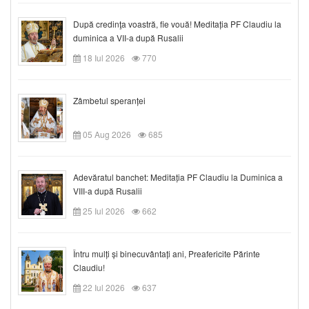
După credinţa voastră, fie vouă! Meditația PF Claudiu la
duminica a VII-a după Rusalii
18 Iul 2026
770
Zâmbetul speranței
05 Aug 2026
685
Adevăratul banchet: Meditația PF Claudiu la Duminica a
VIII-a după Rusalii
25 Iul 2026
662
Întru mulți și binecuvântați ani, Preafericite Părinte
Claudiu!
22 Iul 2026
637