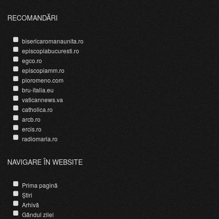
RECOMANDĂRI
bisericaromanaunita.ro
episcopiabucuresti.ro
egco.ro
episcopiamm.ro
pioromeno.com
bru-italia.eu
vaticannews.va
catholica.ro
arcb.ro
ercis.ro
radiomaria.ro
NAVIGARE ÎN WEBSITE
Prima pagină
Știri
Arhivă
Gândul zilei