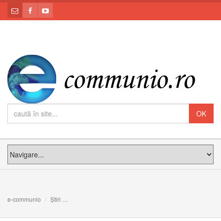
e-communio
Știri
În ce constă o relație toxică și de ce e bine să ieșim din