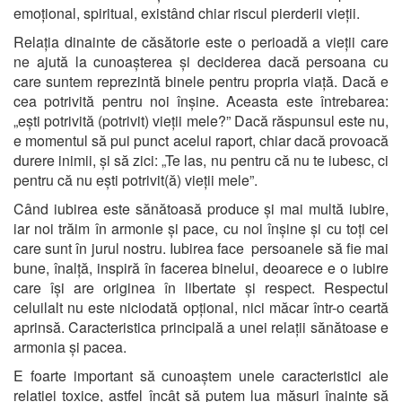
emoțional, spiritual, existând chiar riscul pierderii vieții.
Relația dinainte de căsătorie este o perioadă a vieții care
ne ajută la cunoașterea și deciderea dacă persoana cu
care suntem reprezintă binele pentru propria viață. Dacă e
cea potrivită pentru noi înșine. Aceasta este întrebarea:
„ești potrivită (potrivit) vieții mele?” Dacă răspunsul este nu,
e momentul să pui punct acelui raport, chiar dacă provoacă
durere inimii, și să zici: „Te las, nu pentru că nu te iubesc, ci
pentru că nu ești potrivit(ă) vieții mele”.
Când iubirea este sănătoasă produce și mai multă iubire,
iar noi trăim în armonie și pace, cu noi înșine și cu toți cei
care sunt în jurul nostru. Iubirea face persoanele să fie mai
bune, înalță, inspiră în facerea binelui, deoarece e o iubire
care își are originea în libertate și respect. Respectul
celuilalt nu este niciodată opțional, nici măcar într-o ceartă
aprinsă. Caracteristica principală a unei relații sănătoase e
armonia și pacea.
E foarte important să cunoaștem unele caracteristici ale
relației toxice, astfel încât să putem lua măsuri înainte să