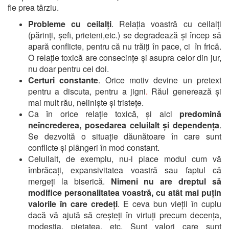
fie prea târziu.
Probleme cu ceilalți
. Relația voastră cu ceilalți
(părinți, șefi, prieteni,etc.) se degradează și încep să
apară conflicte, pentru că nu trăiți în pace, ci în frică.
O relație toxică are consecințe și asupra celor din jur,
nu doar pentru cei doi.
Certuri constante
. Orice motiv devine un pretext
pentru a discuta, pentru a jigni
.
Răul generează și
mai mult rău, neliniște și tristețe.
Ca în orice relație toxică, și aici
predomină
neîncrederea, posedarea celuilalt și dependența
.
Se dezvoltă o situație dăunătoare în care sunt
conflicte și plângeri în mod constant.
Celuilalt, de exemplu, nu-i place modul cum vă
îmbrăcați, expansivitatea voastră sau faptul că
mergeți la biserică.
Nimeni nu are dreptul să
modifice personalitatea voastră, cu atât mai puțin
valorile în care credeți
. E ceva bun vieții în cuplu
dacă vă ajută să creșteți în virtuți precum decența,
modestia, pietatea, etc. Sunt valori care sunt