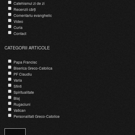
Catehismul zi de zi
Recenzii cărți
Comentariu evanghelic
Video
Curia
Contact
CATEGORII ARTICOLE
Papa Francisc
Biserica Greco-Catolica
PF Claudiu
Varia
Sfinti
Spiritualitate
Blaj
Rugaciuni
Vatican
Personalitati Greco-Catolice