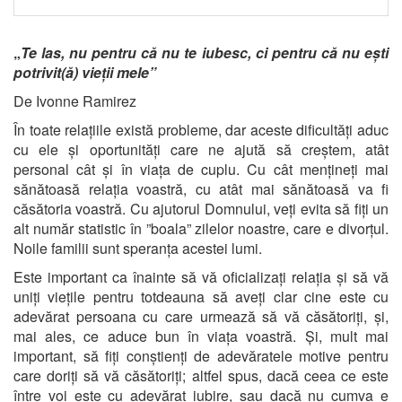
„
Te las, nu pentru că nu te iubesc, ci pentru că nu ești
potrivit(ă) vieții mele”
De Ivonne Ramirez
În toate relațiile există probleme, dar aceste dificultăți aduc
cu ele și oportunități care ne ajută să creștem, atât
personal cât și în viața de cuplu. Cu cât mențineți mai
sănătoasă relația voastră, cu atât mai sănătoasă va fi
căsătoria voastră. Cu ajutorul Domnului, veți evita să fiți un
alt număr statistic în ”boala” zilelor noastre, care e divorțul.
Noile familii sunt speranța acestei lumi.
Este important ca înainte să vă oficializați relația și să vă
uniți viețile pentru totdeauna să aveți clar cine este cu
adevărat persoana cu care urmează să vă căsătoriți, și,
mai ales, ce aduce bun în viața voastră. Și, mult mai
important, să fiți conștienți de adevăratele motive pentru
care doriți să vă căsătoriți; altfel spus, dacă ceea ce este
între voi este cu adevărat iubire, sau dacă nu cumva e