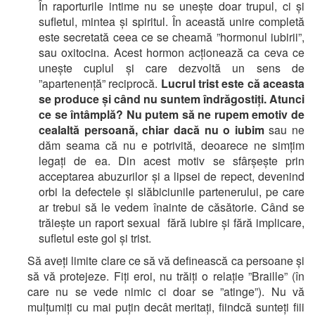
În raporturile intime nu se unește doar trupul, ci și
sufletul, mintea și spiritul. În această unire completă
este secretată ceea ce se cheamă ”hormonul iubirii”,
sau oxitocina. Acest hormon acționează ca ceva ce
unește cuplul și care dezvoltă un sens de
”apartenență” reciprocă.
Lucrul trist este că aceasta
se produce și când nu suntem îndrăgostiți. Atunci
ce se întâmplă? Nu putem să ne rupem emotiv de
cealaltă persoană, chiar dacă nu o iubim
sau ne
dăm seama că nu e potrivită, deoarece ne simțim
legați de ea. Din acest motiv se sfârșește prin
acceptarea abuzurilor și a lipsei de repect, devenind
orbi la defectele și slăbiciunile partenerului, pe care
ar trebui să le vedem înainte de căsătorie. Când se
trăiește un raport sexual fără iubire și fără implicare,
sufletul este gol și trist.
Să aveți limite clare ce să vă definească ca persoane și
să vă protejeze. Fiți eroi, nu trăiți o relație ”Braille” (în
care nu se vede nimic ci doar se ”atinge”). Nu vă
mulțumiți cu mai puțin decât meritați, fiindcă sunteți fiii