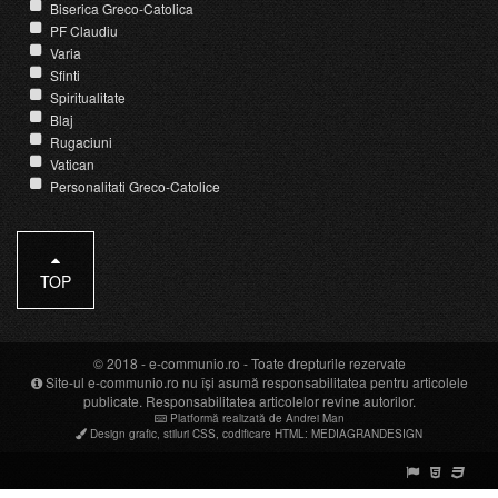
Biserica Greco-Catolica
PF Claudiu
Varia
Sfinti
Spiritualitate
Blaj
Rugaciuni
Vatican
Personalitati Greco-Catolice
TOP
© 2018 -
e-communio.ro
- Toate drepturile rezervate
Site-ul e-communio.ro nu își asumă responsabilitatea pentru articolele
publicate. Responsabilitatea articolelor revine autorilor.
Platformă realizată de Andrei Man
Design grafic
,
stiluri CSS
,
codificare HTML
:
MEDIAGRANDESIGN