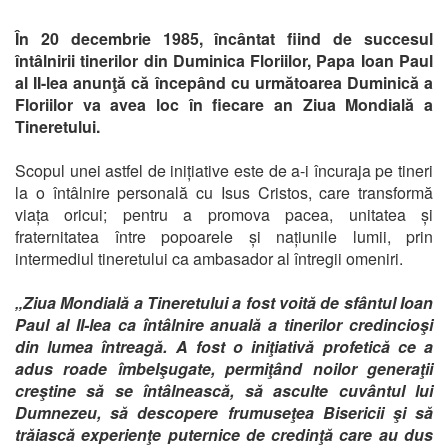
În 20 decembrie 1985, încântat fiind de succesul
întâlnirii tinerilor din Duminica Floriilor, Papa Ioan Paul
al II-lea anunţă că începând cu următoarea Duminică a
Floriilor va avea loc în fiecare an Ziua Mondială a
Tineretului.
Scopul unei astfel de inițiative este de a-i încuraja pe tineri
la o întâlnire personală cu Isus Cristos, care transformă
viața oricui; pentru a promova pacea, unitatea și
fraternitatea între popoarele și națiunile lumii, prin
intermediul tineretului ca ambasador al întregii omeniri.
„Ziua Mondială a Tineretului a fost voită de sfântul Ioan
Paul al II-lea ca întâlnire anuală a tinerilor credincioşi
din lumea întreagă. A fost o iniţiativă profetică ce a
adus roade îmbelşugate, permiţând noilor generaţii
creştine să se întâlnească, să asculte cuvântul lui
Dumnezeu, să descopere frumuseţea Bisericii şi să
trăiască experienţe puternice de credinţă care au dus