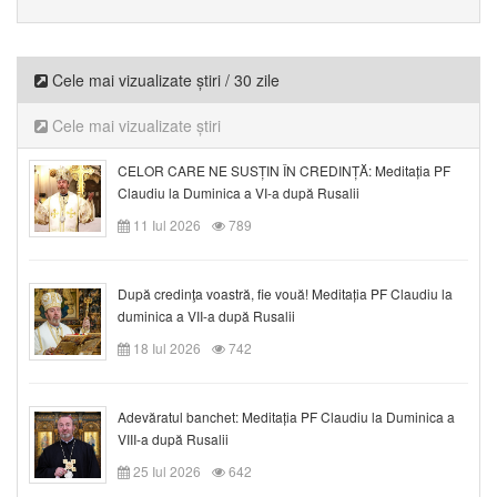
Cele mai vizualizate știri / 30 zile
Cele mai vizualizate știri
CELOR CARE NE SUSȚIN ÎN CREDINȚĂ: Meditația PF
Claudiu la Duminica a VI-a după Rusalii
11 Iul 2026
789
După credinţa voastră, fie vouă! Meditația PF Claudiu la
duminica a VII-a după Rusalii
18 Iul 2026
742
Adevăratul banchet: Meditația PF Claudiu la Duminica a
VIII-a după Rusalii
25 Iul 2026
642