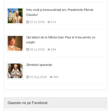
Întru mulți și binecuvântați ani, Preafericite Părinte
Claudiu!
22 Iul 2026
614
Opt sfaturi de la Sfântul Ioan Paul al II-lea pentru un
creștin
08 Iul 2026
584
Zâmbetul speranței
05 Aug 2026
560
Gaseste-ne pe Facebook