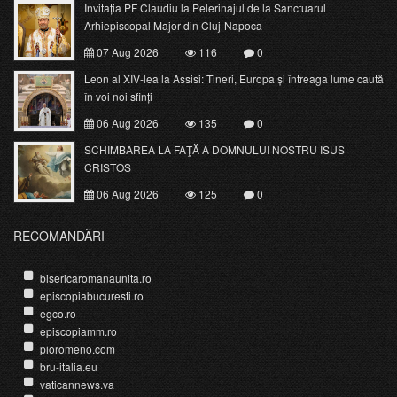
Invitația PF Claudiu la Pelerinajul de la Sanctuarul
Arhiepiscopal Major din Cluj-Napoca
07 Aug 2026
116
0
Leon al XIV-lea la Assisi: Tineri, Europa și întreaga lume caută
în voi noi sfinți
06 Aug 2026
135
0
SCHIMBAREA LA FAŢĂ A DOMNULUI NOSTRU ISUS
CRISTOS
06 Aug 2026
125
0
RECOMANDĂRI
bisericaromanaunita.ro
episcopiabucuresti.ro
egco.ro
episcopiamm.ro
pioromeno.com
bru-italia.eu
vaticannews.va