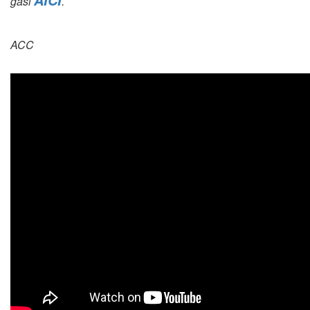
găsi
.
ACC