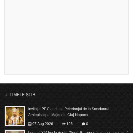
ULTIMELE ȘTIRI
Invitația PF Claudiu la Pelerinajul de la Sanctuarul
Arhiepiscopal Major din Cluj-Napoca
07 Aug 2026
106
0
Leon al XIV-lea la Assisi: Tineri, Europa și întreaga lume caută