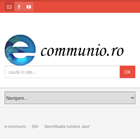
e-communio
Știri
Semnificația numelui „Isus”