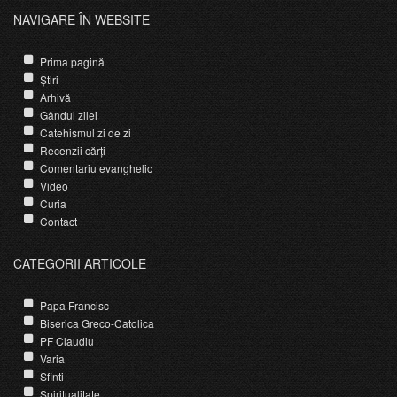
NAVIGARE ÎN WEBSITE
Prima pagină
Știri
Arhivă
Gândul zilei
Catehismul zi de zi
Recenzii cărți
Comentariu evanghelic
Video
Curia
Contact
CATEGORII ARTICOLE
Papa Francisc
Biserica Greco-Catolica
PF Claudiu
Varia
Sfinti
Spiritualitate