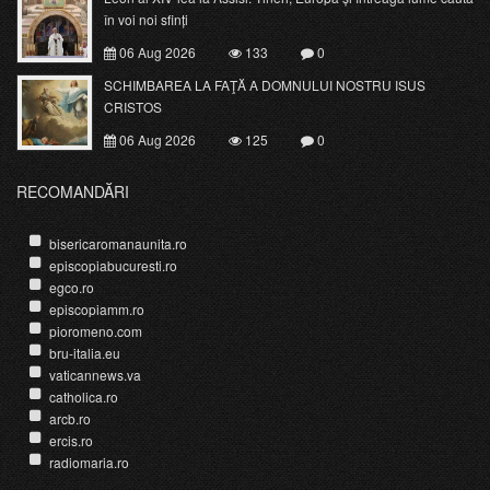
în voi noi sfinți
06 Aug 2026
133
0
SCHIMBAREA LA FAŢĂ A DOMNULUI NOSTRU ISUS
CRISTOS
06 Aug 2026
125
0
RECOMANDĂRI
bisericaromanaunita.ro
episcopiabucuresti.ro
egco.ro
episcopiamm.ro
pioromeno.com
bru-italia.eu
vaticannews.va
catholica.ro
arcb.ro
ercis.ro
radiomaria.ro