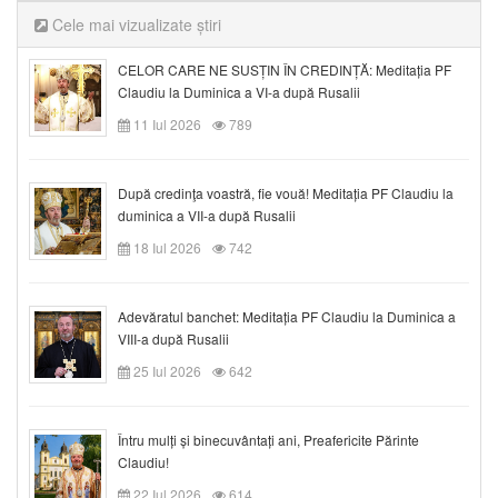
Cele mai vizualizate știri
CELOR CARE NE SUSȚIN ÎN CREDINȚĂ: Meditația PF
Claudiu la Duminica a VI-a după Rusalii
11 Iul 2026
789
După credinţa voastră, fie vouă! Meditația PF Claudiu la
duminica a VII-a după Rusalii
18 Iul 2026
742
Adevăratul banchet: Meditația PF Claudiu la Duminica a
VIII-a după Rusalii
25 Iul 2026
642
Întru mulți și binecuvântați ani, Preafericite Părinte
Claudiu!
22 Iul 2026
614