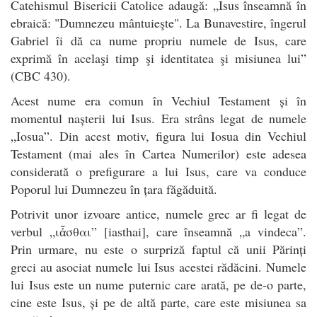
Catehismul Bisericii Catolice adaugă: „Isus înseamnă în
ebraică: "Dumnezeu mântuieşte". La Bunavestire, îngerul
Gabriel îi dă ca nume propriu numele de Isus, care
exprimă în acelaşi timp şi identitatea şi misiunea lui”
(CBC 430).
Acest nume era comun în Vechiul Testament și în
momentul nașterii lui Isus. Era strâns legat de numele
„Iosua”. Din acest motiv, figura lui Iosua din Vechiul
Testament (mai ales în Cartea Numerilor) este adesea
considerată o prefigurare a lui Isus, care va conduce
Poporul lui Dumnezeu în țara făgăduită.
Potrivit unor izvoare antice, numele grec ar fi legat de
verbul „ιἆσθαι” [iasthai], care înseamnă „a vindeca”.
Prin urmare, nu este o surpriză faptul că unii Părinți
greci au asociat numele lui Isus acestei rădăcini. Numele
lui Isus este un nume puternic care arată, pe de-o parte,
cine este Isus, și pe de altă parte, care este misiunea sa