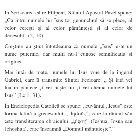
În Scrisoarea către Filipeni, Sfântul Apostol Pavel spune:
„Ca întru numele lui Isus tot genunchiul să se plece, al
celor cereşti şi al celor pământeşti şi al celor de
dedesubt” (2, 10).
Creștinii au știut întotdeauna că numele „Isus” este un
nume puternic, dar mulți nu-i cunosc semnificația și
originea.
Mai întâi de toate, numele lui Isus vine de la îngerul
Gabriel, care îi transmite Sfintei Fecioare: „ Şi iată vei
lua în pântece şi vei naşte fiu şi vei chema numele lui
Isus” (Lc 1, 31).
În Enciclopedia Catolică se spune: „cuvântul „Iesus” este
forma latină a grecescului „ Ἰησοῦς”, care la rândul său
este transliterarea ebraicului „יְהשֻׁוֹעַ” (Jeshua, Iosua sau
Jehoshua), care înseamnă „Domnul mântuiește”.”