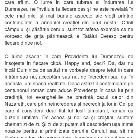
care trăim. O lume în care iubirea și îndurarea lui
Dumnezeu ne învăluie la fiecare pas și ne este revelată în
cele mai mici și mai banale aspecte ale vieții printr-o
contemplație a armoniei creației din jurul nostru. Crinii
câmpului și păsările cerului sunt tot atâtea exemple ce ne
vorbesc de grija părintească a Tatălui Ceresc pentru
fiecare dintre noi.
O lume așadar în care Providența lui Dumnezeu ne
însoțește în fiecare clipă. Happy end, deci? Da, dar nu
încă! Duminica de astăzi ne vorbește despre felul în care
intrăm sau nu, acceptăm sau nu, ne încredem sau nu, în
această luminoasă realitate. Dacă astăzi îl contemplăm pe
centurionul roman care aduce Providența în casa lui prin
credință, tot evangheliile ne prezintă cazul celor din
Nazareth, care prin neîncrederea și necredința lor în Cel pe
care îl consideră doar fiul lui Iosif tâmplarul, rămân cu
buzele umflate. De aceea și noi ca și creștini, suntem
chemați zi de zi. Și zi de zi putem să deschidem ușa inimii
noastre pentru a primi toate darurile Cerului sau să ne
lăsăm cuprinși de neîncredere, ferecându-ne în noi înșine.