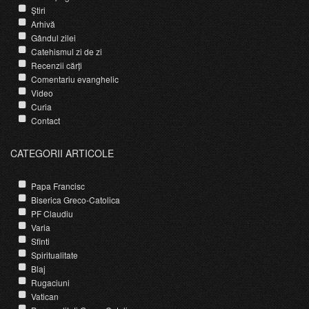
Știri
Arhivă
Gândul zilei
Catehismul zi de zi
Recenzii cărți
Comentariu evanghelic
Video
Curia
Contact
CATEGORII ARTICOLE
Papa Francisc
Biserica Greco-Catolica
PF Claudiu
Varia
Sfinti
Spiritualitate
Blaj
Rugaciuni
Vatican