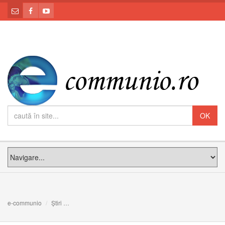
e-communio
Știri
O cheie pentru ușile Împărăției. Meditația PS Claudiu la