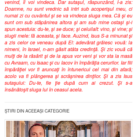
venind, îl voi vindeca. Dar sutaşul, răspunzând, I-a zis:
Doamne, nu sunt vrednic să intri sub acoperişul meu, ci
numai zi cu cuvântul şi se va vindeca sluga mea. Că şi eu
sunt om sub stăpânirea altora şi am sub mine ostaşi şi-i
spun acestuia: du-te, şi se duce; şi celuilalt: vino, şi vine; şi
slugii mele: fă aceasta, şi face. Auzind, Isus S-a minunat şi
a zis celor ce veneau după El: adevărat grăiesc vouă: la
nimeni, în Israel, n-am găsit atâta credinţă. Şi zic vouă că
mulţi de la răsărit şi de la apus vor veni şi vor sta la masă
cu Avraam, cu Isaac şi cu Iacov în împărăţia cerurilor. Iar fiii
împărăţiei vor fi aruncaţi în întunericul cel mai din afară;
acolo va fi plângerea şi scrâşnirea dinţilor. Şi a zis Isus
sutaşului: Du-te, fie ţie după cum ai crezut. Şi s-a
însănătoşit sluga lui în ceasul acela.
ȘTIRI DIN ACEEAȘI CATEGORIE