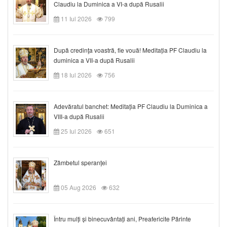
Claudiu la Duminica a VI-a după Rusalii
11 Iul 2026
799
După credinţa voastră, fie vouă! Meditația PF Claudiu la
duminica a VII-a după Rusalii
18 Iul 2026
756
Adevăratul banchet: Meditația PF Claudiu la Duminica a
VIII-a după Rusalii
25 Iul 2026
651
Zâmbetul speranței
05 Aug 2026
632
Întru mulți și binecuvântați ani, Preafericite Părinte