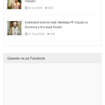
Claudiu!
22 Iul 2026
623
Încălecând furtunile vieții: Meditația PF Claudiu la
Duminica a IX-a după Rusalii
01 Aug 2026
542
Gaseste-ne pe Facebook