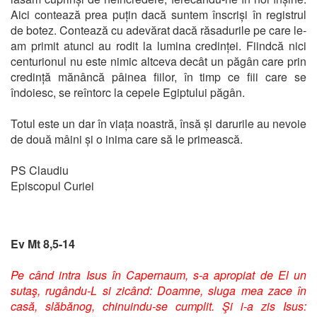
Aici contează prea puțin dacă suntem înscriși în registrul
de botez. Contează cu adevărat dacă răsadurile pe care le-
am primit atunci au rodit la lumina credinței. Fiindcă nici
centurionul nu este nimic altceva decât un păgân care prin
credință mănâncă pâinea fiilor, în timp ce fiii care se
îndoiesc, se reîntorc la cepele Egiptului păgân.
Totul este un dar în viața noastră, însă și darurile au nevoie
de două mâini și o inima care să le primească.
PS Claudiu
Episcopul Curiei
Ev Mt 8,5-14
Pe când intra Isus în Capernaum, s-a apropiat de El un
sutaş, rugându-L si zicând: Doamne, sluga mea zace în
casă, slăbănog, chinuindu-se cumplit. Şi i-a zis Isus: