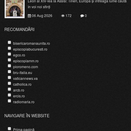
Leon al XIV-lea la Assisi: Tineri, Europa și întreaga lume caută
în voi noi sfinți
06 Aug 2026
172
0
RECOMANDĂRI
bisericaromanaunita.ro
episcopiabucuresti.ro
egco.ro
episcopiamm.ro
pioromeno.com
bru-italia.eu
vaticannews.va
catholica.ro
arcb.ro
ercis.ro
radiomaria.ro
NAVIGARE ÎN WEBSITE
Prima pagină