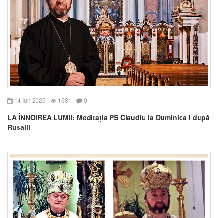
14 Iun 2025
1681
0
LA ÎNNOIREA LUMII: Meditația PS Claudiu la Duminica I după
Rusalii