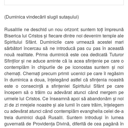
(Duminica vindecării slugii sutașului)
Rusaliile ne deschid un nou orizont: suntem toți împreună
Biserica lui Cristos și fiecare dintre noi devenim temple ale
Spiritului Sfânt. Duminicile care urmează acestei mari
sărbători încercau să ne introducă pas cu pas în această
nouă realitate. Prima duminică este cea dedicată Tuturor
Sfinților și ne aduce aminte că la acea sfințenie pe care o
contemplăm în chipurile de pe iconostas suntem și noi
chemați. Chemați precum primii ucenici pe care îi regăsim
în duminica a doua, înțelegând astfel că sfințenia noastră
este o consecință a sfințeniei Spiritului Sfânt pe care
începem să o trăim cu adevărat atunci când mergem pe
urmele lui Cristos. Ce înseamnă apoi să abandonăm și noi
zi de zi mrejele noastre și ale lumii în care trăim, înțelegem
cu adevărat atunci când contemplăm evanghelia celei de-a
treia duminici după Rusalii. Suntem introduși în lumea
guvernată de Providența Divină, diferită de cea pagână în