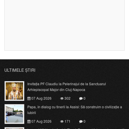
ULTIMELE ȘTIRI
Invitația PF Claudiu la Pelerinajul de la Sanctuarul
Arhiepiscopal Major din Cluj-Napoca
07 Aug 2026
302
0
Papa, în dialog cu tinerii la Assisi: Să construim o civilizație a
iubirii
07 Aug 2026
171
0