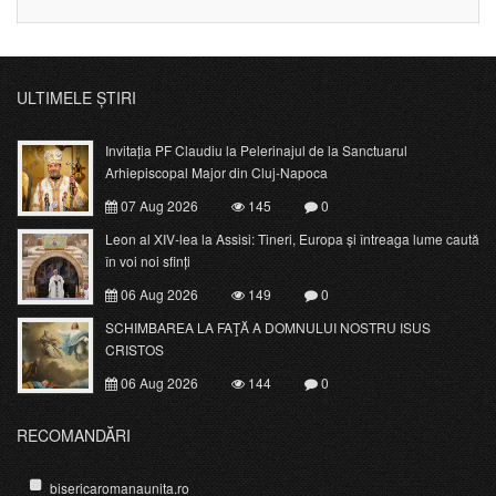
ULTIMELE ȘTIRI
Invitația PF Claudiu la Pelerinajul de la Sanctuarul
Arhiepiscopal Major din Cluj-Napoca
07 Aug 2026
145
0
Leon al XIV-lea la Assisi: Tineri, Europa și întreaga lume caută
în voi noi sfinți
06 Aug 2026
149
0
SCHIMBAREA LA FAŢĂ A DOMNULUI NOSTRU ISUS
CRISTOS
06 Aug 2026
144
0
RECOMANDĂRI
bisericaromanaunita.ro