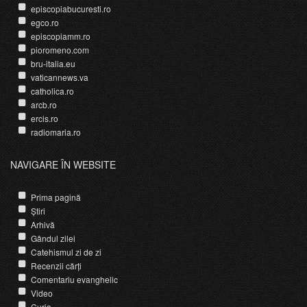
episcopiabucuresti.ro
egco.ro
episcopiamm.ro
pioromeno.com
bru-italia.eu
vaticannews.va
catholica.ro
arcb.ro
ercis.ro
radiomaria.ro
NAVIGARE ÎN WEBSITE
Prima pagină
Știri
Arhivă
Gândul zilei
Catehismul zi de zi
Recenzii cărți
Comentariu evanghelic
Video
Curia