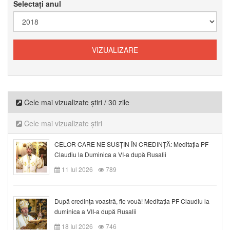
Selectați anul
Cele mai vizualizate știri / 30 zile
Cele mai vizualizate știri
CELOR CARE NE SUSȚIN ÎN CREDINȚĂ: Meditația PF
Claudiu la Duminica a VI-a după Rusalii
11 Iul 2026
789
După credinţa voastră, fie vouă! Meditația PF Claudiu la
duminica a VII-a după Rusalii
18 Iul 2026
746