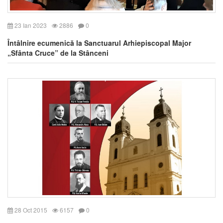
23 Ian 2023
2886
0
Întâlnire ecumenică la Sanctuarul Arhiepiscopal Major
„Sfânta Cruce” de la Stânceni
28 Oct 2015
6157
0