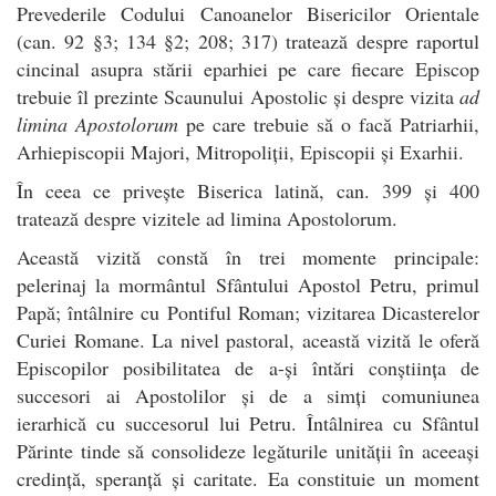
Prevederile Codului Canoanelor Bisericilor Orientale
(can. 92 §3; 134 §2; 208; 317) tratează despre raportul
cincinal asupra stării eparhiei pe care fiecare Episcop
trebuie îl prezinte Scaunului Apostolic și despre vizita
ad
limina Apostolorum
pe care trebuie să o facă Patriarhii,
Arhiepiscopii Majori, Mitropoliții, Episcopii și Exarhii.
În ceea ce privește Biserica latină, can. 399 și 400
tratează despre vizitele ad limina Apostolorum.
Această vizită constă în trei momente principale:
pelerinaj la mormântul Sfântului Apostol Petru, primul
Papă; întâlnire cu Pontiful Roman; vizitarea Dicasterelor
Curiei Romane. La nivel pastoral, această vizită le oferă
Episcopilor posibilitatea de a-și întări conștiința de
succesori ai Apostolilor și de a simți comuniunea
ierarhică cu succesorul lui Petru. Întâlnirea cu Sfântul
Părinte tinde să consolideze legăturile unității în aceeași
credință, speranță și caritate. Ea constituie un moment