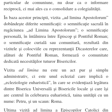
particular de comuniune, nu doar ca o informare
reciprocă, ci mai ales ca o consolidare a colegialității.
În baza acestor principii, vizita „ad limina Apostolorum”
dobândește diferite semnificații: o semnificație sacrală în
rugăciunea „ad Limina Apostolorum”; o semnificație
personală, în întâlnirea între Episcop și Pontiful Roman;
o semnificație curială sau comunitară, rezultată din
vizitele și colocviile cu reprezentanții Dicasterelor care,
alături de Pontiful Roman, formează o comunitate
dedicată necesităților tuturor Bisericilor.
Vizita
ad limina
nu este un act pur și simplu
administrativ, ci este unul eclezial care implică o
„ecleziologie euharistică”, în care se evidențiază legătura
dintre Biserica Universală și Bisericile locale și care își
are centrul în celebrarea euharistică, taina unității cu un
nume: Petru, și un scaun: Roma.
Ultima vizită ad limina a Episcopilor Catolici din