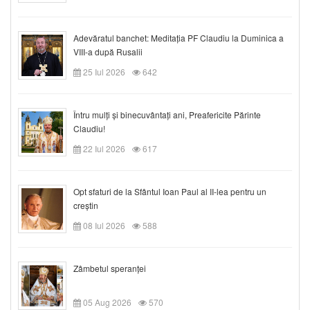
Adevăratul banchet: Meditația PF Claudiu la Duminica a
VIII-a după Rusalii
25 Iul 2026
642
Întru mulți și binecuvântați ani, Preafericite Părinte
Claudiu!
22 Iul 2026
617
Opt sfaturi de la Sfântul Ioan Paul al II-lea pentru un
creștin
08 Iul 2026
588
Zâmbetul speranței
05 Aug 2026
570