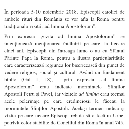
În perioada 5-10 noiembrie 2018, Episcopii catolici de
ambele rituri din România se vor afla la Roma pentru
tradiționala vizită „ad limina Apostolorum”.
Prin expresia „vizita ad limina Apostolorum” se
intenționează menționarea întâlnirii pe care, la fiecare
cinci ani, Episcopii din întreaga lume o au cu Sfântul
Părinte Papa la Roma, pentru a ilustra particularitățile
care caracterizează regiunea lor bisericească din punct de
vedere religios, social și cultural. Având un fundament
biblic (Gal 1, 18), prin expresia „ad limina
Apostolorum” erau indicate mormintele Sfinților
Apostoli Petru și Pavel, iar vizitele
ad limina
erau tocmai
acele pelerinaje pe care credincioșii le făceau la
mormintele Sfinților Apostoli. Același termen indica și
vizita pe care fiecare Episcop trebuia să o facă în Urbe,
potrivit celor stabilite de Conciliul din Roma în anul 745.