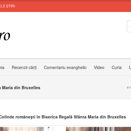
LE ȘTIRI
nia
Recenzii cărți
Comentariu evanghelic
Video
Curia
L
 Maria din Bruxelles
e-
olinde româneşti în Biserica Regală Sfânta Maria din Bruxelles