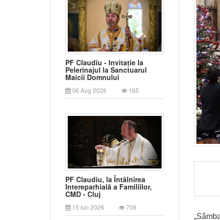
PF Claudiu - Invitație la
Pelerinajul la Sanctuarul
Maicii Domnului
06 Aug 2026
165
PF Claudiu, la Întâlnirea
Intereparhială a Familiilor,
CMD - Cluj
15 Iun 2026
706
„Sâmba