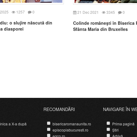
 2025
1257
0
21 Dec 2021
3345
0
diu: o slujire născută din
Colinde româneşti în Biserica
a diasporei
Sfânta Maria din Bruxelles
RECOMANDĂRI
NAVIGARE ÎN W
nica a X-a după
bisericaromanaunita.ro
Prima pagină
episcopiabucuresti.ro
Știri
egco.ro
Arhivă