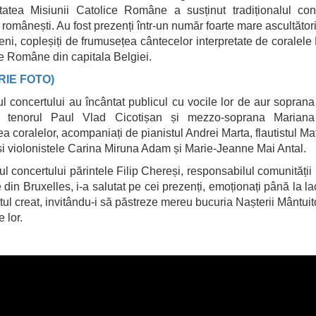
tatea Misiunii Catolice Române a susținut tradiționalul con
 românești. Au fost prezenți într-un număr foarte mare ascultător
ieni, copleșiți de frumusețea cântecelor interpretate de coralele 
e Române din capitala Belgiei.
RIE FOTO)
ul concertului au încântat publicul cu vocile lor de aur sopran
 tenorul Paul Vlad Cicotișan și mezzo-soprana Mariana
rea coralelor, acompaniați de pianistul Andrei Marta, flautistul Ma
i violonistele Carina Miruna Adam și Marie-Jeanne Mai Antal.
lul concertului părintele Filip Chereși, responsabilul comunității 
e din Bruxelles, i-a salutat pe cei prezenți, emoționați până la la
l creat, invitându-i să păstreze mereu bucuria Nașterii Mântuito
e lor.