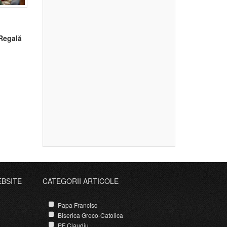
 Regală
EBSITE
CATEGORII ARTICOLE
Papa Francisc
Biserica Greco-Catolica
PF Claudiu