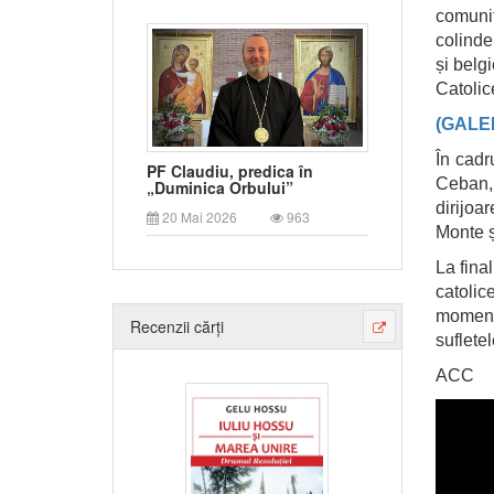
comuni
colinde
și belg
Catolic
(GALE
În cadr
PF Claudiu, predica în
Ceban,
„Duminica Orbului”
dirijoa
20 Mai 2026
963
Monte ș
La fina
catolic
momentu
Recenzii cărți
sufletel
ACC