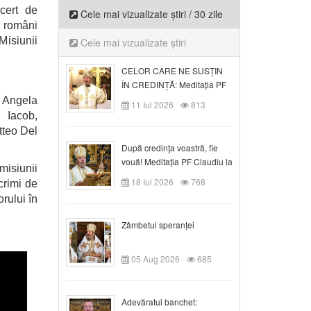
cert de
Cele mai vizualizate știri / 30 zile
i români
Misiunii
Cele mai vizualizate știri
CELOR CARE NE SUSȚIN
ÎN CREDINȚĂ: Meditația PF
Claudiu la Duminica a VI-a
a Angela
11 Iul 2026
813
după Rusalii
 Iacob,
tteo Del
După credinţa voastră, fie
vouă! Meditația PF Claudiu la
misiunii
duminica a VII-a după Rusalii
18 Iul 2026
768
crimi de
rului în
Zâmbetul speranței
05 Aug 2026
685
Adevăratul banchet: