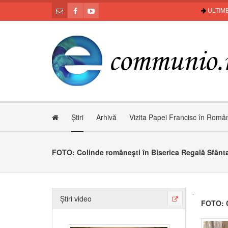
ULTIME
Știri
Arhivă
Vizita Papei Francisc în Româ
FOTO: Colinde româneşti în Biserica Regală Sfânta
Știri video
FOTO: C