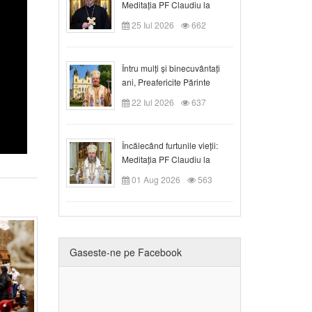
Meditația PF Claudiu la
Duminica a VIII-a după
25 Iul 2026
662
Rusalii
Întru mulți și binecuvântați
ani, Preafericite Părinte
Claudiu!
22 Iul 2026
637
Încălecând furtunile vieții:
Meditația PF Claudiu la
Duminica a IX-a după Rusalii
01 Aug 2026
563
Gaseste-ne pe Facebook