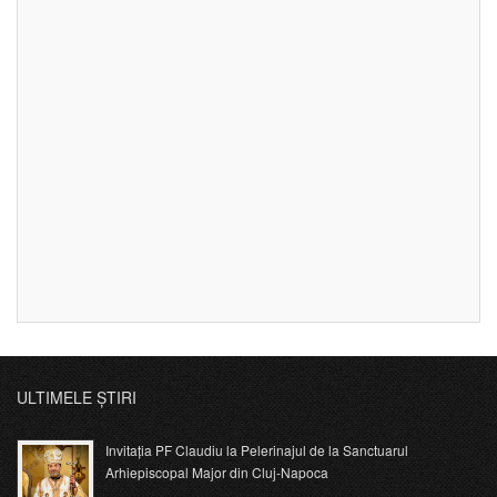
ULTIMELE ȘTIRI
Invitația PF Claudiu la Pelerinajul de la Sanctuarul
Arhiepiscopal Major din Cluj-Napoca