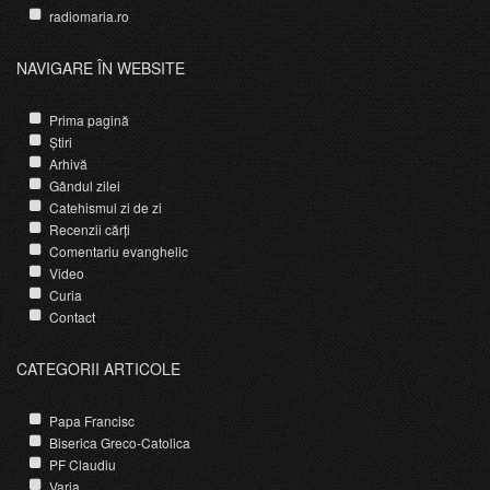
radiomaria.ro
NAVIGARE ÎN WEBSITE
Prima pagină
Știri
Arhivă
Gândul zilei
Catehismul zi de zi
Recenzii cărți
Comentariu evanghelic
Video
Curia
Contact
CATEGORII ARTICOLE
Papa Francisc
Biserica Greco-Catolica
PF Claudiu
Varia