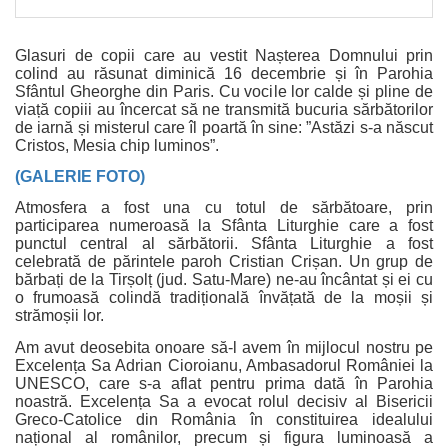
Glasuri de copii care au vestit Nașterea Domnului prin
colind au răsunat diminică 16 decembrie și în Parohia
Sfântul Gheorghe din Paris. Cu vocile lor calde și pline de
viață copiii au încercat să ne transmită bucuria sărbătorilor
de iarnă și misterul care îl poartă în sine: ”Astăzi s-a născut
Cristos, Mesia chip luminos”.
(GALERIE FOTO)
Atmosfera a fost una cu totul de sărbătoare, prin
participarea numeroasă la Sfânta Liturghie care a fost
punctul central al sărbătorii. Sfânta Liturghie a fost
celebrată de părintele paroh Cristian Crișan. Un grup de
bărbați de la Tirșolț (jud. Satu-Mare) ne-au încântat și ei cu
o frumoasă colindă tradițională învățată de la moșii și
strămoșii lor.
Am avut deosebita onoare să-l avem în mijlocul nostru pe
Excelența Sa Adrian Cioroianu, Ambasadorul României la
UNESCO, care s-a aflat pentru prima dată în Parohia
noastră. Excelența Sa a evocat rolul decisiv al Bisericii
Greco-Catolice din România în constituirea idealului
național al românilor, precum și figura luminoasă a