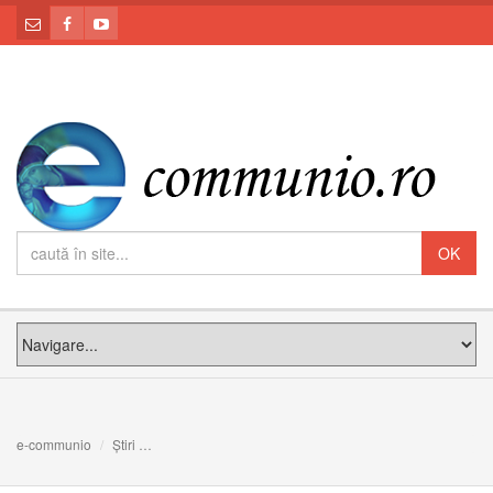
e-communio
Știri
FOTO: Sărbătoare în Parohia Greco-Catolică Română di