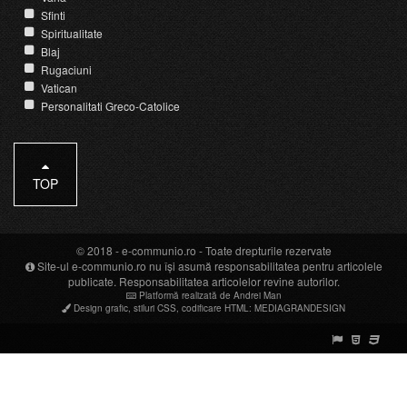
Sfinti
Spiritualitate
Blaj
Rugaciuni
Vatican
Personalitati Greco-Catolice
TOP
© 2018 -
e-communio.ro
- Toate drepturile rezervate
Site-ul e-communio.ro nu își asumă responsabilitatea pentru articolele
publicate. Responsabilitatea articolelor revine autorilor.
Platformă realizată de Andrei Man
Design grafic
,
stiluri CSS
,
codificare HTML
:
MEDIAGRANDESIGN