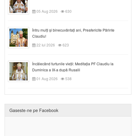
05 Aug 2026
630
Întru mulți și binecuvântați ani, Preafericite Părinte
Claudiu!
22 Iul 2026
623
Încălecând furtunile vieții: Meditația PF Claudiu la
Duminica a IX-a după Rusalii
01 Aug 2026
538
Gaseste-ne pe Facebook