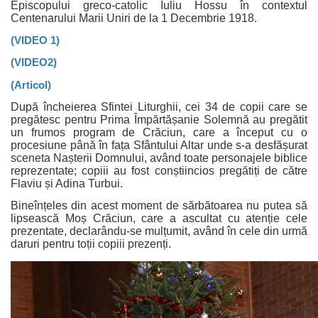
Episcopului greco-catolic Iuliu Hossu în contextul
Centenarului Marii Uniri de la 1 Decembrie 1918.
(VIDEO 1)
(VIDEO2)
(Articol)
După încheierea Sfintei Liturghii, cei 34 de copii care se
pregătesc pentru Prima Împărtășanie Solemnă au pregătit
un frumos program de Crăciun, care a început cu o
procesiune până în fața Sfântului Altar unde s-a desfășurat
sceneta Nașterii Domnului, având toate personajele biblice
reprezentate; copiii au fost conștiincios pregătiți de către
Flaviu și Adina Turbui.
Bineînțeles din acest moment de sărbătoarea nu putea să
lipsească Moș Crăciun, care a ascultat cu atenție cele
prezentate, declarându-se mulțumit, având în cele din urmă
daruri pentru toții copiii prezenți.