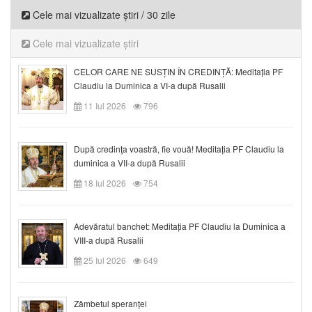
Cele mai vizualizate știri / 30 zile
Cele mai vizualizate știri
CELOR CARE NE SUSȚIN ÎN CREDINȚĂ: Meditația PF
Claudiu la Duminica a VI-a după Rusalii
11 Iul 2026
796
După credinţa voastră, fie vouă! Meditația PF Claudiu la
duminica a VII-a după Rusalii
18 Iul 2026
754
Adevăratul banchet: Meditația PF Claudiu la Duminica a
VIII-a după Rusalii
25 Iul 2026
649
Zâmbetul speranței