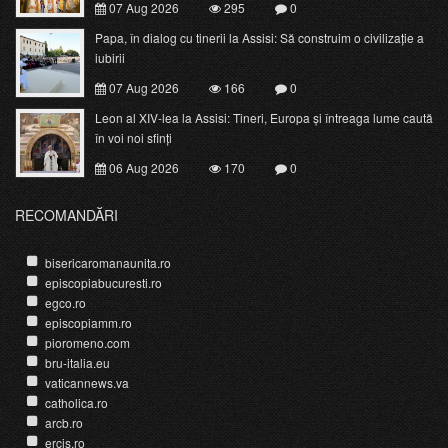
07 Aug 2026
295
0
Papa, în dialog cu tinerii la Assisi: Să construim o civilizație a
iubirii
07 Aug 2026
166
0
Leon al XIV-lea la Assisi: Tineri, Europa și întreaga lume caută
în voi noi sfinți
06 Aug 2026
170
0
RECOMANDĂRI
bisericaromanaunita.ro
episcopiabucuresti.ro
egco.ro
episcopiamm.ro
pioromeno.com
bru-italia.eu
vaticannews.va
catholica.ro
arcb.ro
ercis.ro