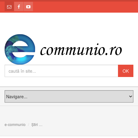
e-communio
Știri
Aproape de Isus! Meditația PS Claudiu la Duminica a II-