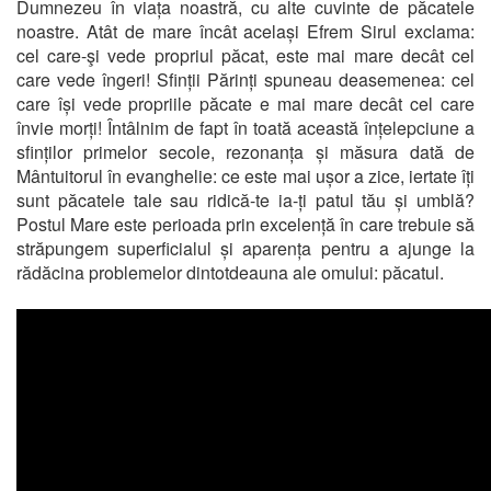
Dumnezeu în viața noastră, cu alte cuvinte de păcatele
noastre. Atât de mare încât același Efrem Sirul exclama:
cel care-şi vede propriul păcat, este mai mare decât cel
care vede îngeri! Sfinții Părinți spuneau deasemenea: cel
care își vede propriile păcate e mai mare decât cel care
învie morți! Întâlnim de fapt în toată această înțelepciune a
sfinților primelor secole, rezonanța și măsura dată de
Mântuitorul în evanghelie: ce este mai ușor a zice, iertate îți
sunt păcatele tale sau ridică-te ia-ți patul tău și umblă?
Postul Mare este perioada prin excelență în care trebuie să
străpungem superficialul și aparența pentru a ajunge la
rădăcina problemelor dintotdeauna ale omului: păcatul.