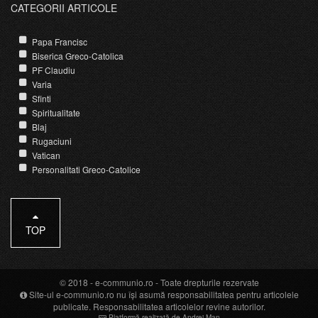
CATEGORII ARTICOLE
Papa Francisc
Biserica Greco-Catolica
PF Claudiu
Varia
Sfinti
Spiritualitate
Blaj
Rugaciuni
Vatican
Personalitati Greco-Catolice
TOP
© 2018 -
e-communio.ro
- Toate drepturile rezervate
Site-ul e-communio.ro nu își asumă responsabilitatea pentru articolele
publicate. Responsabilitatea articolelor revine autorilor.
Platformă realizată de Andrei Man