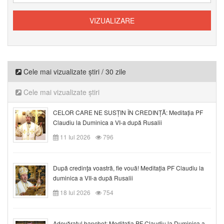
Cele mai vizualizate știri / 30 zile
Cele mai vizualizate știri
CELOR CARE NE SUSȚIN ÎN CREDINȚĂ: Meditația PF
Claudiu la Duminica a VI-a după Rusalii
11 Iul 2026
796
După credinţa voastră, fie vouă! Meditația PF Claudiu la
duminica a VII-a după Rusalii
18 Iul 2026
754
Adevăratul banchet: Meditația PF Claudiu la Duminica a