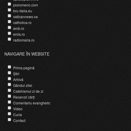
pioromeno.com
bru-italia.eu
vaticannews.va
catholica.ro
arcb.ro
ercis.ro
radiomaria.ro
NAVIGARE ÎN WEBSITE
Prima pagină
Știri
Arhivă
Gândul zilei
Catehismul zi de zi
Recenzii cărți
Comentariu evanghelic
Video
Curia
Contact