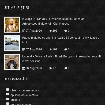
ULTIMELE ȘTIRI
Invitația PF Claudiu la Pelerinajul de la Sanctuarul
Arhiepiscopal Major din Cluj-Napoca
07 Aug 2026
295
0
Papa, în dialog cu tinerii la Assisi: Să construim o civilizație a
iubirii
07 Aug 2026
161
0
Leon al XIV-lea la Assisi: Tineri, Europa și întreaga lume caută
în voi noi sfinți
06 Aug 2026
170
0
RECOMANDĂRI
bisericaromanaunita.ro
episcopiabucuresti.ro
egco.ro
episcopiamm.ro