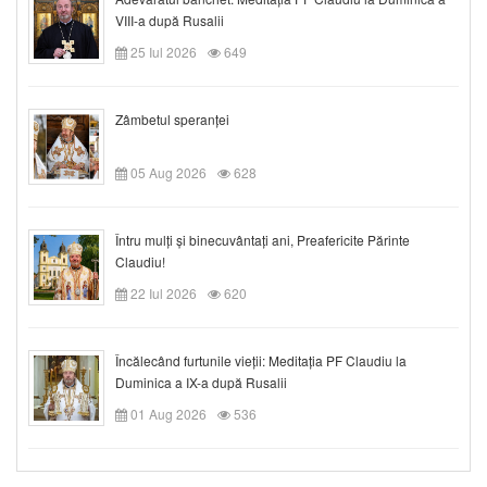
VIII-a după Rusalii
25 Iul 2026
649
Zâmbetul speranței
05 Aug 2026
628
Întru mulți și binecuvântați ani, Preafericite Părinte
Claudiu!
22 Iul 2026
620
Încălecând furtunile vieții: Meditația PF Claudiu la
Duminica a IX-a după Rusalii
01 Aug 2026
536