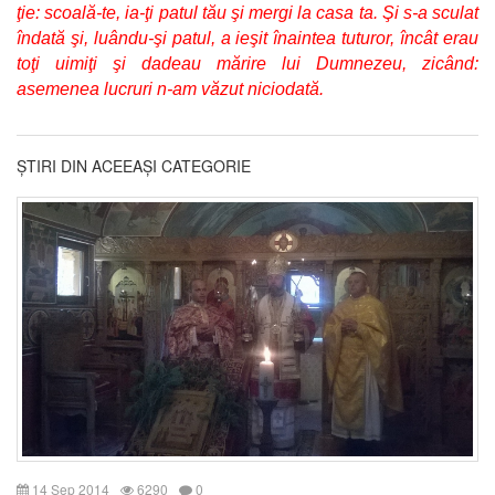
ţie: scoală-te, ia-ţi patul tău şi mergi la casa ta. Şi s-a sculat 
îndată şi, luându-şi patul, a ieşit înaintea tuturor, încât erau 
toţi uimiţi şi dadeau mărire lui Dumnezeu, zicând: 
asemenea lucruri n-am văzut niciodată.
ȘTIRI DIN ACEEAȘI CATEGORIE
14 Sep 2014
6290
0