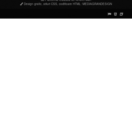
Design grafic
,
stiluri CSS
,
codificare HTML
:
MEDIAGRANDESIGN