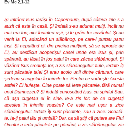
Ev Mc 2,1-12
Şi intrând Isus iarăşi în Capernaum, după câteva zile s-a 
auzit că este în casă. Şi îndată s-au adunat mulţi, încât nu 
mai era loc, nici înaintea uşii, şi le grăia lor cuvântul. Şi au 
venit la El, aducând un slăbănog, pe care-l purtau patru 
inşi. Şi neputând ei, din pricina mulţimii, să se apropie de 
El, au desfăcut acoperişul casei unde era Isus şi, prin 
spărtură, au lăsat în jos patul în care zăcea slăbănogul. Şi 
văzând Isus credinţa lor, a zis slăbănogului: fiule, iertate îţi 
sunt păcatele tale! Şi erau acolo unii dintre cărturari, care 
şedeau şi cugetau în inimile lor: Pentru ce vorbeşte Acesta 
astfel? El huleşte. Cine poate să ierte păcatele, fără numai 
unul Dumnezeu? Şi îndată cunoscând Isus, cu spiritul Sau, 
că aşa cugetau ei în sine, le-a zis lor: de ce cugetaţi 
acestea în inimile voastre? Ce este mai uşor a zice 
slăbănogului: Iertate îţi sunt păcatele, sau a zice: Scoală-
te, ia-ţi patul tău şi umblă? Dar, ca să ştiţi că putere are Fiul 
Omului a ierta păcatele pe pământ, a zis slăbănogului: zic 