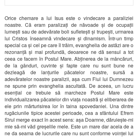
Orice chemare a lui Isus este o vindecare a paraliziei
noastre. Că eram paralizați de năvoade și de ocupații
lumești sau de adevărate boli sufletești și trupești, urmarea
lui Cristos înseamnă vindecare și dinamism. Într-un timp
special ca și cel pe care îl trăim, evanghelia de astăzi are o
rezonanță și mai profundă, deoarece ne dă sensul a tot
ceea ce facem în Postul Mare. Abținerea de la mâncăruri,
de la gânduri, cuvinte și fapte care nu sunt bune ne
dezleagă de lanțurile păcatelor noastre, sursă a
adevăratelor noastre paralizii, așa cum Fiul lui Dumnezeu
ne spune prin evanghelia ascultată. De aceea, un lucru
esențial ce trebuie să marcheze Postul Mare este
individualizarea păcatelor din viața noastră și eliberarea de
ele prin mărturisirea lor în taina spovedaniei. Una dintre
rugăciunile tipice acestei perioade, cea a sfântului Efrem
Sirul merge exact în acest sens: așa Doamne, dăruiește-mi
mie să-mi văd greșelile mele. Este un mare dar acela de a
ne da seama de lucrurile care nu sunt conforme voinței lui