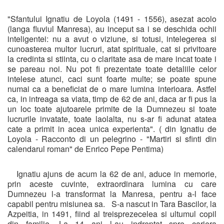
"Sfantului Ignatiu de Loyola (1491 - 1556), asezat acolo
(langa fluviul Manresa), au inceput sa i se deschida ochii
inteligentei: nu a avut o viziune, si totusi, intelegerea si
cunoasterea multor lucruri, atat spirituale, cat si privitoare
la credinta si stiinta, cu o claritate asa de mare incat toate i
se pareau noi. Nu pot fi prezentate toate detaliile celor
intelese atunci, caci sunt foarte multe; se poate spune
numai ca a beneficiat de o mare lumina interioara. Astfel
ca, in intreaga sa viata, timp de 62 de ani, daca ar fi pus la
un loc toate ajutoarele primite de la Dumnezeu si toate
lucrurile invatate, toate laolalta, nu s-ar fi adunat atatea
cate a primit in acea unica experienta". ( din Ignatiu de
Loyola - Racconto di un pelegrino - "Martiri si sfinti din
calendarul roman" de Enrico Pepe Pentima)
Ignatiu ajuns de acum la 62 de ani, aduce in memorie,
prin aceste cuvinte, extraordinara lumina cu care
Dumnezeu l-a transformat la Manresa, pentru a-l face
capabil pentru misiunea sa. S-a nascut in Tara Bascilor, la
Azpeitia, in 1491, fiind al treisprezecelea si ultumul copil
din familie. La 14 ani l-au indreptat spre cariera