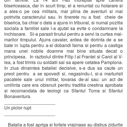
bisericeasca, dar in scurt timp, el a renuntat cu hotarare si
a ales-o pe cea militara, mai plina de aventuri si mai
potrivita caracterului sau. In tinerete nu a fost cheie de
biserica, ba chiar o data a ajuns in tribunal, si numai pozitia
sociala a familiei sale l-a ajutat sa evite o condamnare la
inchisoare. Si-a parasit tinutul pentru a servi la curtea mai-
marilor timpului. Ajuns cavaler, ardea de dorinta de a se
bate in lupta pentru a-si dobandi faima si pentru a castiga
mana unei nobile doamne mai bine situata decat o
principesa. In razboiul dintre Filip I al Frantei si Carol al V-
lea, a fost trimis cu soldatii sai sa apere cetatea Pamplona.
In ziua dinaintea bataliei decisive, s-a dus sa caute un
preot pentru a se spovedi si, negasindu-l, si-a marturisit
pacatele sale unui militar, tovaras de-al sau: un act de
umilinta care era obisnuit pentru traditia crestina aprobata
si recomandata de teologi ca Sfantul Toma si Sfantul
Bonaventura.
____________________
Un picior rupt
____________________
Batalia a fost apriga si fortele vrajmase au distrus zidurile