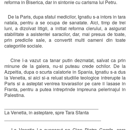
reforma in Biserica, dar in sintonie cu carisma lui Petru.
De la Paris, dupa sfatul medicilor, Ignatiu s-a intors in tara
natala, pentru a se ocupa de sanatate. Aici, timp de trei
luni, a dizolvat litigii, a initiat reforma clerului, a asigurat
stabilitate a asistentei saracilor, dar, mai presus de toate,
prin predicile sale, a convertit multi oameni din toate
categoriile sociale.
Cine l-a vazut ca tanar putin dezmatat, salvat ca prin
minune de la galera, nu-si puteau crede ochilor. De la
Azpeitia, dupa o scurta calatorie in Spania, Ignatiu s-a dus
la Venetia, si aici si-a reluat studiile teologice intrerupte la
Paris si a asteptat venirea tovarasilor pe care ii lasase in
Franta, pentru a putea intreprinde impreuna pelerinajul in
Palestina.
____________________________________
La Venetia, in asteptare, spre Tara Sfanta
_____________________________________
La Venetia l-a cunoscut pe Gian Pietro Carafa, care