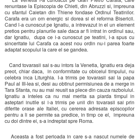
renuntase la Episcopia de Chieti, din Abruzzi si, impreuna
cu sfantul Caietan din Thiene fondase Ordinul Teatinilor.
Carafa era un om energic si dorea si el reforma Bisericii.
Cand l-a cunoscut pe Ignatiu, a intrevazut in el un element
pretios pentru planurile sale daca ar fi intrat in ordinul sau,
dar Ignatiu, dupa ce i-a cunoscut pe teatini, i-a spus cu
sinceritate lui Carafa ca acest nou ordin nu-i parea foarte
adaptat scopului la care el se gandea.
Cand tovarasii sai s-au intors la Venetia, Ignatiu era deja
preot, chiar daca, in conformitate cu obiceiul timpului, nu
celebra inca Liturghia. I-a trimis pe tovarasii sai la papa
Paul al III-lea si, desi au obtinut permisiunea de a merge in
Tara Sfanta, nu au mai reusit sa plece din cauza razboiului.
Ignatiu a inteles ca nu mai merita sa piarda timpul in
asteptari inutile si i-a trimis pe unii din tovarasii sai prin
diferite orase ale Italiei, cu cererea adresata episcopilor
pentru a li se permite sa predice, in timp ce el, impreuna
cu doi dintre ei, s-a indreptat spre Roma.
Aceasta a fost perioada in care s-a nascut numele de