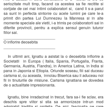
seriozitate mult timp, facand ca acestea sa fie recitite si
corijate de cei mai intimi colaboratori si, cand li s-a parut
sa sunt in perfecta sintonie cu acele lumini pe care le-a
primit din partea Lui Dumnezeu la Manresa si in alte
momente speciale ale vietii, i-a trimis pe colaboratorii sai in
diferite provincii, pentru a explica sensul genuin tuturor
fiilor sai.
________________________
O inflorire deosebita
________________________
In ultimii ani, Ignatiu a asistat la o deosebita inflorire a
Societatii in Europa ( Italia, Spania, Portugalia, Franta,
Germania, Austria, Flandra), in America Latina, in India si
pana in Japonia si Etiopia. Oriunde soseau, fiii sai duceau
carisma si, cu aceasta, innoiau Biserica sau ii aduceau noi
fii in tinuturile de misiune. Carisma ignatiana se dovedea
de o actualitate impresionanta.
Ignatiu, bine inradacinat in trecut, fara sa-i fie sclav, era
deschis spre viitor si stia sa armonizeze intr-un mod
admirabil traditia si profetia. De aici, fascinatia pe care