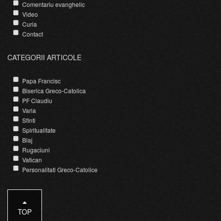
Comentariu evanghelic
Video
Curia
Contact
CATEGORII ARTICOLE
Papa Francisc
Biserica Greco-Catolica
PF Claudiu
Varia
Sfinti
Spiritualitate
Blaj
Rugaciuni
Vatican
Personalitati Greco-Catolice
TOP