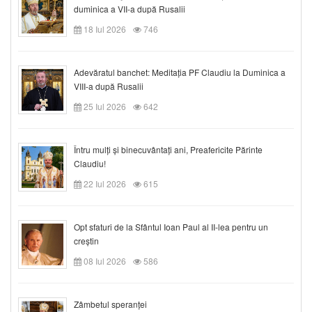
duminica a VII-a după Rusalii
18 Iul 2026
746
Adevăratul banchet: Meditația PF Claudiu la Duminica a
VIII-a după Rusalii
25 Iul 2026
642
Întru mulți și binecuvântați ani, Preafericite Părinte
Claudiu!
22 Iul 2026
615
Opt sfaturi de la Sfântul Ioan Paul al II-lea pentru un
creștin
08 Iul 2026
586
Zâmbetul speranței