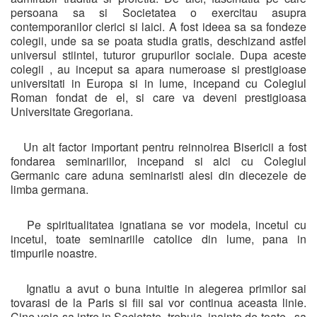
persoana sa si Societatea o exercitau asupra
contemporanilor clerici si laici. A fost ideea sa sa fondeze
colegii, unde sa se poata studia gratis, deschizand astfel
universul stiintei, tuturor grupurilor sociale. Dupa aceste
colegii , au inceput sa apara numeroase si prestigioase
universitati in Europa si in lume, incepand cu Colegiul
Roman fondat de el, si care va deveni prestigioasa
Universitate Gregoriana.
Un alt factor important pentru reinnoirea Bisericii a fost
fondarea seminariilor, incepand si aici cu Colegiul
Germanic care aduna seminaristi alesi din diecezele de
limba germana.
Pe spiritualitatea ignatiana se vor modela, incetul cu
incetul, toate seminariile catolice din lume, pana in
timpurile noastre.
Ignatiu a avut o buna intuitie in alegerea primilor sai
tovarasi de la Paris si fiii sai vor continua aceasta linie.
Cine voia sa intre in Societate trebuia, inainte de toate, sa