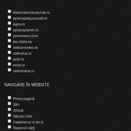
bisericaromanaunita.ro
episcopiabucuresti.ro
egco.ro
episcopiamm.ro
pioromeno.com
bru-italia.eu
vaticannews.va
catholica.ro
arcb.ro
ercis.ro
radiomaria.ro
NAVIGARE ÎN WEBSITE
Prima pagină
Știri
Arhivă
Gândul zilei
Catehismul zi de zi
Recenzii cărți