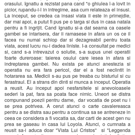
orasului. Ignatiu a rezistat pana cand "o ghiulea l-a lovit in
picior, rupandu-i-l in intregime, asa cum relateaza el insusi.
La inceput, se credea ca insasi viata ii este in primejdie,
dar mai apoi, a putut fi pus pe o targa si dus in casa natala
pentru a fi ingrijit. Cand Ignatiu si-a dat seama ca oasele
gambei se intarisera, dar ii ramasese in afara un os ce il
facea nu numai schiop dar si dezagreabil pentru toata
viata, acest lucru nu-i dadea liniste. I-a consultat pe medici
si, cand s-a intrevazut o solutie, s-a supus unei operatii
foarte dureroase: taierea osului care iesea in afara si
indreptarea gambei. Nu exista pe atunci anestezia si
operatia nu era fara pericol, dar el a fost neclintit in
hotararea sa. Medicii s-au pus pe treaba cu bisturiul si cu
ferastraul. El a strans din dinti si munca a inceput. Operatia
a reusit. Au inceput apoi nesfarsitele si anevoioasele
sederi la pat, fara sa poata face nimic. Uneori se distra
compunand poezii pentru dame, dar vocatia de poet nu i
se prea potrivea. A cerut atunci o carte cavalereasca
pentru a se distra sau pentru a continua sa se antreneze in
ceea ce considera a fi vocatia sa, dar carti de acest gen nu
prea se gaseau in casa lui Loyola. Atunci, o cumnata a
reusit sa-i aduca doar "Viata Lui Cristos" si "Leggenda