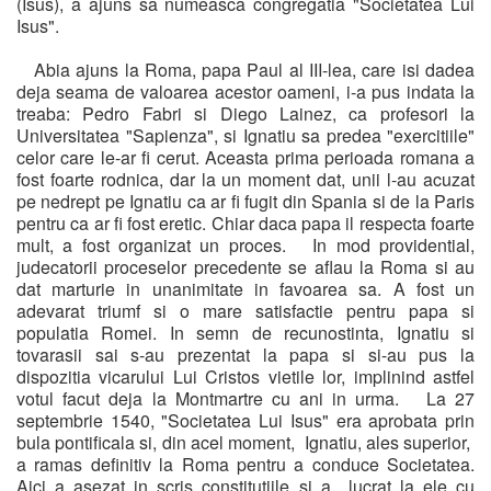
(Isus), a ajuns sa numeasca congregatia "Societatea Lui
Isus".
Abia ajuns la Roma, papa Paul al III-lea, care isi dadea
deja seama de valoarea acestor oameni, i-a pus indata la
treaba: Pedro Fabri si Diego Lainez, ca profesori la
Universitatea "Sapienza", si Ignatiu sa predea "exercitiile"
celor care le-ar fi cerut. Aceasta prima perioada romana a
fost foarte rodnica, dar la un moment dat, unii l-au acuzat
pe nedrept pe Ignatiu ca ar fi fugit din Spania si de la Paris
pentru ca ar fi fost eretic. Chiar daca papa il respecta foarte
mult, a fost organizat un proces. In mod providential,
judecatorii proceselor precedente se aflau la Roma si au
dat marturie in unanimitate in favoarea sa. A fost un
adevarat triumf si o mare satisfactie pentru papa si
populatia Romei. In semn de recunostinta, Ignatiu si
tovarasii sai s-au prezentat la papa si si-au pus la
dispozitia vicarului Lui Cristos vietile lor, implinind astfel
votul facut deja la Montmartre cu ani in urma. La 27
septembrie 1540, "Societatea Lui Isus" era aprobata prin
bula pontificala si, din acel moment, Ignatiu, ales superior,
a ramas definitiv la Roma pentru a conduce Societatea.
Aici a asezat in scris constitutiile si a lucrat la ele cu