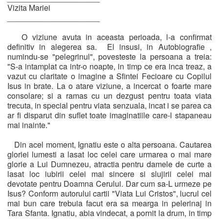
Vizita Mariei
_____________________
O viziune avuta in aceasta perioada, l-a confirmat
definitiv in alegerea sa. El insusi, in Autobiografie ,
numindu-se "pelegrinul", povesteste la persoana a treia:
"S-a intamplat ca intr-o noapte, in timp ce era inca treaz, a
vazut cu claritate o imagine a Sfintei Fecioare cu Copilul
Isus in brate. La o atare viziune, a incercat o foarte mare
consolare; si a ramas cu un dezgust pentru toata viata
trecuta, in special pentru viata senzuala, incat i se parea ca
ar fi disparut din suflet toate imaginatiile care-l stapaneau
mai inainte."
Din acel moment, Ignatiu este o alta persoana. Cautarea
gloriei lumesti a lasat loc celei care urmarea o mai mare
glorie a Lui Dumnezeu, atractia pentru damele de curte a
lasat loc iubirii celei mai sincere si slujirii celei mai
devotate pentru Doamna Cerului. Dar cum sa-L urmeze pe
Isus? Conform autorului cartii "Viata Lui Cristos", lucrul cel
mai bun care trebuia facut era sa mearga in pelerinaj in
Tara Sfanta. Ignatiu, abia vindecat, a pornit la drum, in timp