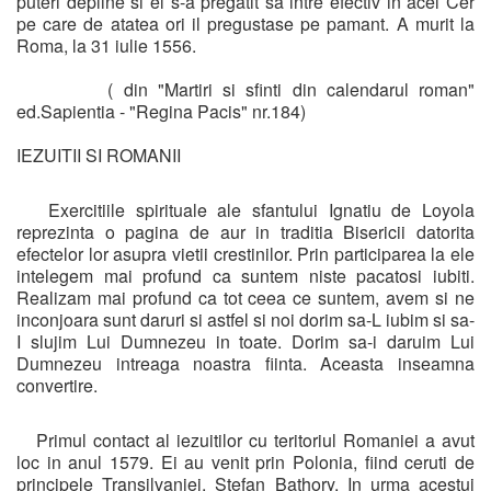
puteri depline si el s-a pregatit sa intre efectiv in acel Cer
pe care de atatea ori il pregustase pe pamant. A murit la
Roma, la 31 iulie 1556.
( din "Martiri si sfinti din calendarul roman"
ed.Sapientia - "Regina Pacis" nr.184)
IEZUITII SI ROMANII
Exercitiile spirituale ale sfantului Ignatiu de Loyola
reprezinta o pagina de aur in traditia Bisericii datorita
efectelor lor asupra vietii crestinilor. Prin participarea la ele
intelegem mai profund ca suntem niste pacatosi iubiti.
Realizam mai profund ca tot ceea ce suntem, avem si ne
inconjoara sunt daruri si astfel si noi dorim sa-L iubim si sa-
I slujim Lui Dumnezeu in toate. Dorim sa-i daruim Lui
Dumnezeu intreaga noastra fiinta. Aceasta inseamna
convertire.
Primul contact al iezuitilor cu teritoriul Romaniei a avut
loc in anul 1579. Ei au venit prin Polonia, fiind ceruti de
principele Transilvaniei, Stefan Bathory. In urma acestui