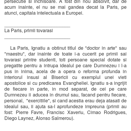
persecutie si inchisoare. A fost din nou absolvit, dar de
acum inainte, el nu se mai gandea decat la Paris, pe
atunci, capitala intelectuala a Europei.
_________________________
La Paris, primii tovarasi
_________________________
La Paris, Ignatiu a obtinut titlul de "doctor in arte" sau
"maestru", dar inainte de toate i-a cucerit pe primii sai
tovarasi printre studenti, toti persoane special dotate si
pregatite pentru a intrupa idealul pe care Dumnezeu i l-a
pus in inima, acela de a opera o reforma profunda in
interiorul insusi al Bisericii cu exemplul unei vieti
apostolice si cu predicarea Evangheliei. Ignatiu s-a ingrijit
de fiecare in parte, in mod separat, de cei pe care
Dumnezeu ii aducea in drumul sau, facand pentru fiecare,
personal, "exercitiile", si cand acestia erau deja atasati de
idealul sau, ii ajuta sa-l aprofundeze impreuna (primii au
fost: Pierre Favre, Francisc Xaveriu, Cimao Rodrigues,
Diego Laynez, Alonso Salmerou).