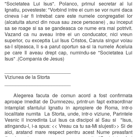
"Societatea Lui Isus". Polanco, primul secretar al lui
Ignatiu, povesteste: "Vorbind intre ei cum se vor numi daca
cineva i-ar fi intrebat care este numele congregatiei lor
(alcatuita atunci din noua sau zece persoane) , au inceput
sa se roage si sa se gandeasca ce nume era mai potrivit.
Vazand ca nu aveau intre ei un conducator, nici vreun
superior, cu exceptia Lui Isus Cristos, Caruia singur voiau
sa-I slijeasca, li s-a parut oportun sa-si ia numele Aceluia
pe care Il aveau drept cap, numindu-se "Societatea Lui
Isus" .(Compania de Jesus)
________________________
Viziunea de la Storta
________________________
Alegerea facuta de comun acord a fost confirmata
aproape imediat de Dumnezeu, printr-un fapt extraordinar
intamplat sfantului Ignatiu in apropiere de Roma, intr-o
localitate numita La Storta, unde, intr-o viziune, Parintele
Vesnic il incredinta Lui Isus ca discipol al Sau si "Isus,
atingandu-l, i-a spus: << Vreau ca tu sa-Mi slujesti>> Si de
aici, aratand mare respect pentru acest Nume preasfant