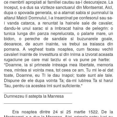
ce membrii apropiati ai familiei cautau sa-l descurajeze. La
inceput, s-a dus sa viziteze sanctuarul din Montserrat. Aici,
dupa o spovada generala, si-a atarnat sabia si pumnalul la
altarul Maicii Domnului, l-a insarcinat pe confesorul sau sa-
i vanda catarca, a renuntat la hainele sale de cavaler,
dandu-le unui sarac si a imbracat haina de pelegrin: o
tunica lunga din panza neprelucrata, o palarie mare, un
bidon, o pereche de sandale si buzunarele goale,
deoarece, de acum inainte, va trebui sa traiasca din
pomana. A vegheat toata noaptea, cum faceau vechii
cavaleri inainte de investitura si din inima a izvorat aceasta
rugaciune pe care mai tarziu el o va pune pe hartie:
"Doamne, ia si primeste intreaga mea libertate, memoria
mea, mintea si vointa mea, tot ceea ce am. Tu mi le-ai dat
toate, Doamne, eu Ti le dau inapoi; toate sunt ale tale.
Dispune de ele dupa vointa Ta; da-mi iubirea Ta si harul
Tau, pentru ca acestea imi sunt suficiente."
_____________________________
Dumnezeu il astepta la Manresa
_____________________________
Era noaptea dintre 24 si 25 martie 1522. De la
Montserrat, s-a dus la Manresa. Aici, primele patru luni au