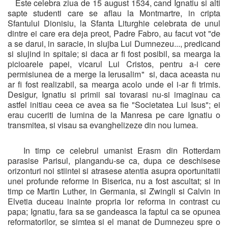
Este celebra ziua de 15 august 1534, cand Ignatiu si alti
sapte studenti care se aflau la Montmartre, in cripta
Sfantului Dionisiu, la Sfanta Liturghie celebrata de unul
dintre ei care era deja preot, Padre Fabro, au facut vot "de
a se darui, in saracie, in slujba Lui Dumnezeu..., predicand
si slujind in spitale; si daca ar fi fost posibil, sa mearga la
picioarele papei, vicarul Lui Cristos, pentru a-i cere
permisiunea de a merge la Ierusalim" si, daca aceasta nu
ar fi fost realizabil, sa mearga acolo unde el i-ar fi trimis.
Desigur, Ignatiu si primii sai tovarasi nu-si imaginau ca
astfel initiau ceea ce avea sa fie "Societatea Lui Isus"; ei
erau cuceriti de lumina de la Manresa pe care Ignatiu o
transmitea, si visau sa evanghelizeze din nou lumea.
In timp ce celebrul umanist Erasm din Rotterdam
parasise Parisul, plangandu-se ca, dupa ce deschisese
orizonturi noi stiintei si atrasese atentia asupra oportunitatii
unei profunde reforme in Biserica, nu a fost ascultat; si in
timp ce Martin Luther, in Germania, si Zwingli si Calvin in
Elvetia duceau inainte propria lor reforma in contrast cu
papa; Ignatiu, fara sa se gandeasca la faptul ca se opunea
reformatorilor, se simtea si el manat de Dumnezeu spre o