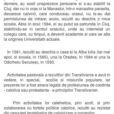
demers, au sosit unsprezece persoane si s-au stabilit la
Cluj, dar nu in oras ci la Manastur, intr-o manastire parasita,
deoarece calvinii, care conduceau orasul, nu le-au dat
permisiunea de intrare; acolo, iezuitii au deschis o mica
scoala. Abia in anul 1584, ei au putut sa patrunda in Cluj,
stabilindu-se in centrul orasului, unde au intemeiat un
colegiu care, cu timpul, a devenit academie si care se afla
la originea Universitatii actuale.
In 1581, iezuitii au deschis o casa si la Alba Iulia (iar mai
apoi, si scoala, in 1585), una la Oradea, in 1584 si una la
Odorheiu Secuiesc, in 1593.
Activitatea pastorala a iezuitilor din Transilvania a avut in
vedere, in special, scolile si misiunile populare, iar
prezenta lor a fost strans legata de profesiunea de credinta
- catolica sau protestanta - a principilor Transilvaniei.
Prin activitatea lor catehetica, prin scoli, si prin
colaborarea cu fortele politice catolice, iezuitii au rezistat
din rasputeri tentativelor de calvinizare a romanilor.