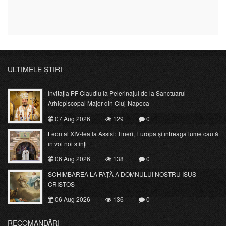
ULTIMELE ȘTIRI
Invitația PF Claudiu la Pelerinajul de la Sanctuarul
Arhiepiscopal Major din Cluj-Napoca
07 Aug 2026
129
0
Leon al XIV-lea la Assisi: Tineri, Europa și întreaga lume caută
în voi noi sfinți
06 Aug 2026
138
0
SCHIMBAREA LA FAŢĂ A DOMNULUI NOSTRU ISUS
CRISTOS
06 Aug 2026
136
0
RECOMANDĂRI