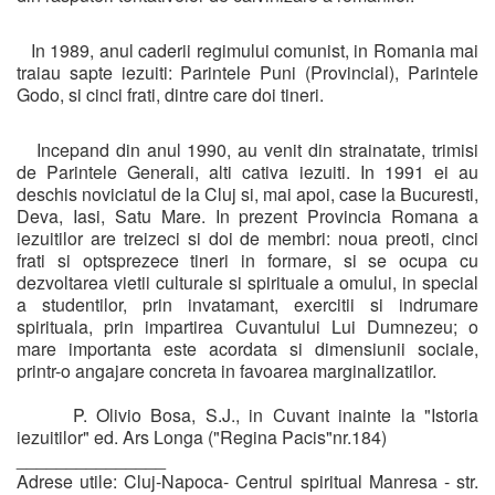
In 1989, anul caderii regimului comunist, in Romania mai
traiau sapte iezuiti: Parintele Puni (Provincial), Parintele
Godo, si cinci frati, dintre care doi tineri.
Incepand din anul 1990, au venit din strainatate, trimisi
de Parintele Generali, alti cativa iezuiti. In 1991 ei au
deschis noviciatul de la Cluj si, mai apoi, case la Bucuresti,
Deva, Iasi, Satu Mare. In prezent Provincia Romana a
iezuitilor are treizeci si doi de membri: noua preoti, cinci
frati si optsprezece tineri in formare, si se ocupa cu
dezvoltarea vietii culturale si spirituale a omului, in special
a studentilor, prin invatamant, exercitii si indrumare
spirituala, prin impartirea Cuvantului Lui Dumnezeu; o
mare importanta este acordata si dimensiunii sociale,
printr-o angajare concreta in favoarea marginalizatilor.
P. Olivio Bosa, S.J., in Cuvant inainte la "Istoria
iezuitilor" ed. Ars Longa ("Regina Pacis"nr.184)
_______________
Adrese utile: Cluj-Napoca- Centrul spiritual Manresa - str.