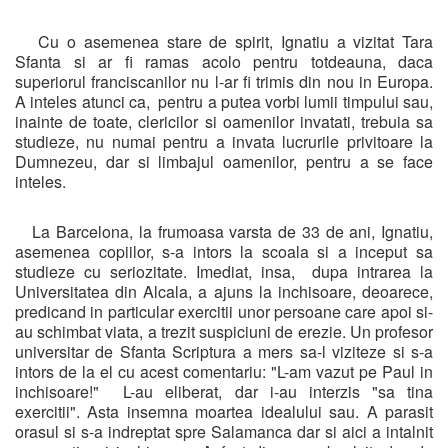
Cu o asemenea stare de spirit, Ignatiu a vizitat Tara
Sfanta si ar fi ramas acolo pentru totdeauna, daca
superiorul franciscanilor nu l-ar fi trimis din nou in Europa.
A inteles atunci ca, pentru a putea vorbi lumii timpului sau,
inainte de toate, clericilor si oamenilor invatati, trebuia sa
studieze, nu numai pentru a invata lucrurile privitoare la
Dumnezeu, dar si limbajul oamenilor, pentru a se face
inteles.
La Barcelona, la frumoasa varsta de 33 de ani, Ignatiu,
asemenea copiilor, s-a intors la scoala si a inceput sa
studieze cu seriozitate. Imediat, insa, dupa intrarea la
Universitatea din Alcala, a ajuns la inchisoare, deoarece,
predicand in particular exercitii unor persoane care apoi si-
au schimbat viata, a trezit suspiciuni de erezie. Un profesor
universitar de Sfanta Scriptura a mers sa-l viziteze si s-a
intors de la el cu acest comentariu: "L-am vazut pe Paul in
inchisoare!" L-au eliberat, dar i-au interzis "sa tina
exercitii". Asta insemna moartea idealului sau. A parasit
orasul si s-a indreptat spre Salamanca dar si aici a intalnit