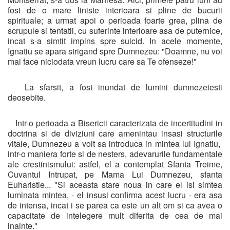
fost de o mare liniste interioara si pline de bucurii
spirituale; a urmat apoi o perioada foarte grea, plina de
scrupule si tentatii, cu suferinte interioare asa de puternice,
incat s-a simtit impins spre suicid. In acele momente,
Ignatiu se apara strigand spre Dumnezeu: "Doamne, nu voi
mai face niciodata vreun lucru care sa Te ofenseze!"
La sfarsit, a fost inundat de lumini dumnezeiesti
deosebite.
Intr-o perioada a Bisericii caracterizata de incertitudini in
doctrina si de diviziuni care amenintau insasi structurile
vitale, Dumnezeu a voit sa introduca in mintea lui Ignatiu,
intr-o maniera forte si de nesters, adevarurile fundamentale
ale crestinismului: astfel, el a contemplat Sfanta Treime,
Cuvantul Intrupat, pe Mama Lui Dumnezeu, sfanta
Euharistie... "Si aceasta stare noua in care el isi simtea
luminata mintea, - el insusi confirma acest lucru - era asa
de intensa, incat i se parea ca este un alt om si ca avea o
capacitate de intelegere mult diferita de cea de mai
inainte."