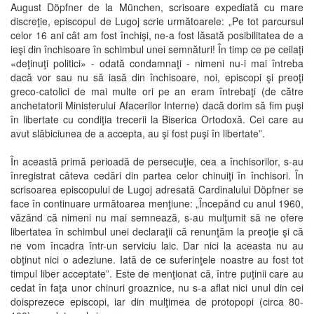
August Döpfner de la München, scrisoare expediată cu mare
discreţie, episcopul de Lugoj scrie următoarele: „Pe tot parcursul
celor 16 ani cât am fost închişi, ne-a fost lăsată posibilitatea de a
ieşi din închisoare în schimbul unei semnături! În timp ce pe ceilaţi
«deţinuţi politici» - odată condamnaţi - nimeni nu-i mai întreba
dacă vor sau nu să iasă din închisoare, noi, episcopi şi preoţi
greco-catolici de mai multe ori pe an eram întrebaţi (de către
anchetatorii Ministerului Afacerilor Interne) dacă dorim să fim puşi
în libertate cu condiţia trecerii la Biserica Ortodoxă. Cei care au
avut slăbiciunea de a accepta, au şi fost puşi în libertate”.
În această primă perioadă de persecuţie, cea a închisorilor, s-au
înregistrat câteva cedări din partea celor chinuiţi în închisori. În
scrisoarea episcopului de Lugoj adresată Cardinalului Döpfner se
face în continuare următoarea menţiune: „Începând cu anul 1960,
văzând că nimeni nu mai semnează, s-au mulţumit să ne ofere
libertatea în schimbul unei declaraţii că renunţăm la preoţie şi că
ne vom încadra într-un serviciu laic. Dar nici la aceasta nu au
obţinut nici o adeziune. Iată de ce suferinţele noastre au fost tot
timpul liber acceptate”. Este de menţionat că, între puţinii care au
cedat în faţa unor chinuri groaznice, nu s-a aflat nici unul din cei
doisprezece episcopi, iar din mulţimea de protopopi (circa 80-