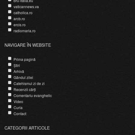
bru-italia.eu
vaticannews.va
catholica.ro
arcb.ro
ercis.ro
radiomaria.ro
NAVIGARE ÎN WEBSITE
Prima pagină
Știri
Arhivă
Gândul zilei
Catehismul zi de zi
Recenzii cărți
Comentariu evanghelic
Video
Curia
Contact
CATEGORII ARTICOLE