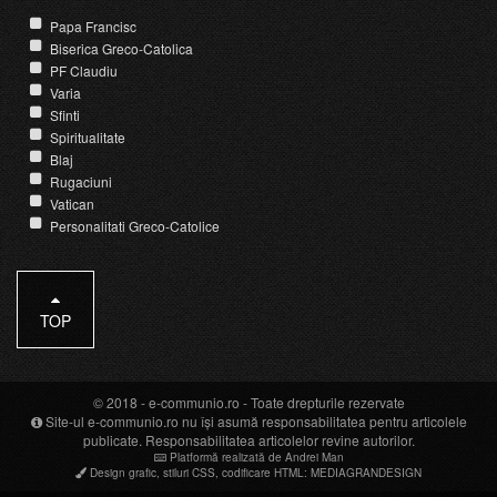
Papa Francisc
Biserica Greco-Catolica
PF Claudiu
Varia
Sfinti
Spiritualitate
Blaj
Rugaciuni
Vatican
Personalitati Greco-Catolice
TOP
© 2018 -
e-communio.ro
- Toate drepturile rezervate
Site-ul e-communio.ro nu își asumă responsabilitatea pentru articolele
publicate. Responsabilitatea articolelor revine autorilor.
Platformă realizată de Andrei Man
Design grafic
,
stiluri CSS
,
codificare HTML
:
MEDIAGRANDESIGN