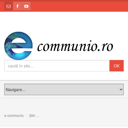
e-communio
Știri
65 de ani de la arestarea episcopilor și suprimarea Bise