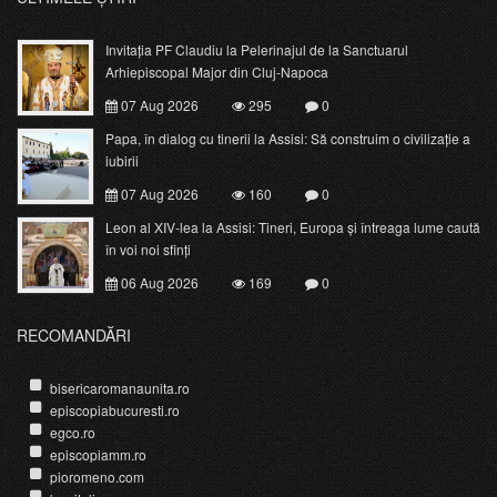
Invitația PF Claudiu la Pelerinajul de la Sanctuarul
Arhiepiscopal Major din Cluj-Napoca
07 Aug 2026
295
0
Papa, în dialog cu tinerii la Assisi: Să construim o civilizație a
iubirii
07 Aug 2026
160
0
Leon al XIV-lea la Assisi: Tineri, Europa și întreaga lume caută
în voi noi sfinți
06 Aug 2026
169
0
RECOMANDĂRI
bisericaromanaunita.ro
episcopiabucuresti.ro
egco.ro
episcopiamm.ro
pioromeno.com