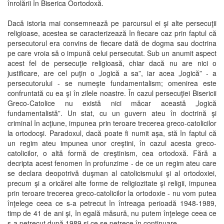
înrolării în Biserica Oortodoxă.
Dacă istoria mai consemnează pe parcursul ei şi alte persecuţii
religioase, acestea se caracterizează în fiecare caz prin faptul că
persecutorul era convins de fiecare dată de dogma sau doctrina
pe care vroia să o impună celui persecutat. Sub un anumit aspect
acest fel de persecuţie religioasă, chiar dacă nu are nici o
justificare, are cel puţin o „logică a sa”, iar acea „logică” - a
persecutorului - se numeşte fundamentalism; omenirea este
confruntată cu ea şi în zilele noastre. În cazul persecuţiei Bisericii
Greco-Catolice nu există nici măcar această „logică
fundamentalistă”. Un stat, cu un guvern ateu în doctrină şi
criminal în acţiune, impunea prin teroare trecerea greco-catolicilor
la ortodocşi. Paradoxul, dacă poate fi numit aşa, stă în faptul că
un regim ateu impunea unor creştini, în cazul acesta greco-
catolicilor, o altă formă de creştinism, cea ortodoxă. Fără a
decripta acest fenomen în profunzime - de ce un regim ateu care
se declara deopotrivă duşman al catolicismului şi al ortodoxiei,
precum şi a oricărei alte forme de religiozitate şi religii, impunea
prin teroare trecerea greco-catolicilor la ortodoxie - nu vom putea
înţelege ceea ce s-a petrecut în întreaga perioadă 1948-1989,
timp de 41 de ani şi, în egală măsură, nu putem înţelege ceea ce
s-a petrecut după 1989 şi ce se petrece în continuare.