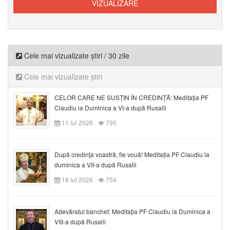
Cele mai vizualizate știri / 30 zile
Cele mai vizualizate știri
CELOR CARE NE SUSȚIN ÎN CREDINȚĂ: Meditația PF
Claudiu la Duminica a VI-a după Rusalii
11 Iul 2026
795
După credinţa voastră, fie vouă! Meditația PF Claudiu la
duminica a VII-a după Rusalii
18 Iul 2026
754
Adevăratul banchet: Meditația PF Claudiu la Duminica a
VIII-a după Rusalii