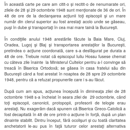
În această carte pe care am citit-o și recitit-o de nenumarate ori,
zilele de 28 şi 29 octombrie 1948 sunt menţionate de 36 de ori. În
48 de ore de la declanşarea acţiunii toţi episcopii şi un mare
număr din clerul superior au fost arestaţi acolo unde se găseau,
puşi în dube şi transportaţi în cea mai mare taină la Bucureşti.
În condiţiile anului 1948 arestările făcute la Baia Mare, Cluj,
Oradea, Lugoj şi Blaj şi transportarea arestaţilor la Bucureşti,
pretindea o acţiune coordonată, care s-a desfăşurat pe durata a
48 de ore. Trebuie notat că episcopul Iuliu Hossu fusese chemat
cu câteva zile înainte la Ministerul Cultelor pentru a-l convinge să
treacă în Biserica Ortodoxă; se găsea în casa fratelui său din
Bucureşti când a fost arestat în noaptea de 28 spre 29 octombrie
1948, pentru că a refuzat propunerile care i s-au făcut.
După cum am spus, acţiunea începută în dimineaţa zilei de 28
octombrie 1948 s-a încheiat în seara zilei de 29 octombrie, când
toţi episcopii, canonicii, protopopii, profesorii de telogie erau
arestaţi. Nu exagerăm dacă spunem că Biserica Greco-Catolică a
fost decapitată în 48 de ore printr-o acţiune în forţă, după un plan
dinainte stabilit. Dintru început, fără ocolişuri și cu toată claritatea
anchetatorii le-au pus în faţă tuturor celor arestaţi alternativa