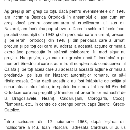
Aş greşi şi am greşi cu toţii, dacă pentru evenimentele din 1948
am incrimina Biserica Ortodoxă în ansamblul ei, aşa cum am
greşi dacă pentru condamnarea şi crucificarea lui Isus din
Nazaret, am incrimina poprul evreu. Daca in schimb ii incriminam
pe ateii comunişti din 1948 şi din perioada care a urmat, precum
şi pe ierahii ortodocşi din 1948 şi din perioada care a urmat,
precum și pe toţi cei care au aderat la această acţiune criminală
exercitând persecuţia în strânsă colaborare, în mod sigur nu
greşim. Nu greşim, aşa cum nu greşim dacă îi încriminăm pe
membrii Sinedriului care s-au întrunit noaptea sub conducerea lui
Caiafa şi pe toţi aceia care au aderat la această acţiune criminală
predându-l pe Isus din Nazaret autorităţilor romane, ca să-l
răstignească. Chiar dacă arestările au fost înfăptuite de poliţia şi
securitatea statului ateu, în spatele lor s-au aflat ierarhii Bisericii
Ortodoxe care au pregătit şi transformat propriile lor mănăstiri de
la Dragoslavele, Neamţ, Căldăruşani, Ciorogârla, Cocoş,
Plumbuita, etc., în centre de detenţie pentru capii Bisericii Greco-
Catolice.
Într-o scrisoare din 12 noiembrie 1968, după ieşirea din
închisorare a P.S. Ioan Ploscaru, adresată Cardinalului Julius