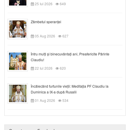
25 Iul 2026
649
Zâmbetul speranței
05 Aug 2026
627
Întru mulți și binecuvântați ani, Preafericite Părinte
Claudiu!
22 Iul 2026
620
Încălecând furtunile vieții: Meditația PF Claudiu la
Duminica a IX-a după Rusalii
01 Aug 2026
534