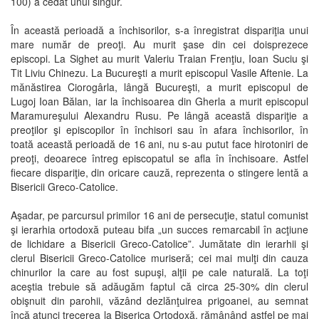
100) a cedat unul singur.
În această perioadă a închisorilor, s-a înregistrat dispariţia unui
mare număr de preoţi. Au murit şase din cei doisprezece
episcopi. La Sighet au murit Valeriu Traian Frenţiu, Ioan Suciu şi
Tit Liviu Chinezu. La Bucureşti a murit episcopul Vasile Aftenie. La
mănăstirea Ciorogârla, lângă Bucureşti, a murit episcopul de
Lugoj Ioan Bălan, iar la închisoarea din Gherla a murit episcopul
Maramureşului Alexandru Rusu. Pe lângă această dispariţie a
preoţilor şi episcopilor în închisori sau în afara închisorilor, în
toată această perioadă de 16 ani, nu s-au putut face hirotoniri de
preoţi, deoarece întreg episcopatul se afla în închisoare. Astfel
fiecare dispariţie, din oricare cauză, reprezenta o stingere lentă a
Bisericii Greco-Catolice.
Aşadar, pe parcursul primilor 16 ani de persecuţie, statul comunist
şi ierarhia ortodoxă puteau bifa „un succes remarcabil în acţiune
de lichidare a Bisericii Greco-Catolice”. Jumătate din ierarhii şi
clerul Bisericii Greco-Catolice muriseră; cei mai mulţi din cauza
chinurilor la care au fost supuşi, alţii pe cale naturală. La toţi
aceştia trebuie să adăugăm faptul că circa 25-30% din clerul
obişnuit din parohii, văzând dezlănţuirea prigoanei, au semnat
încă atunci trecerea la Biserica Ortodoxă, rămânând astfel pe mai