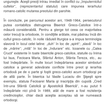
ungureşte. Aceşti preoţi intrau imediat în conflict cu „împuternicitul
cultelor”, (reprezentantul statului) care impunea ierarhului
romano-catolic mutarea preotului din parohie.
În concluzie, pe parcursul acestor ani, 1948-1964, persecutorul
putea contabiliza distrugerea Bisericii Greco-Catolice într-o
măsură considerabilă. Pentru a şterge tot ceea ce majoritatea
celor trecuţi la ortodoxie, în condiţiile arătate, mai păstrau încă din
cultul greco-catolic, în noile râduieli liturgice s-a impus terminolgia
slavonă în locul celei latine: „duh” în loc de „spirit”; „slavă” în loc
de „mărire”; „milă” în loc de „îndurare” etc. Icoanele cu „Calea
Crucii” existente în toate bisericile greco-catolice, statuile cu Inima
lui Isus, Fecioara Maria, Sfântul Anton, Sfânta Tereza, etc., au
fost îndepărtate. În multe locuri îndepărtarea acestor simboluri
catolice a generat adevărate conflicte între preot şi ierarhia
ortodoxă pe de o parte şi foştii greco-catolici acum ortodocşi pe
de altă parte. În biserica lui Vasile Lucaciu din Şişeşti spre
exemplu, statuia Fecioarei Maria şi inscripţia din cupolă „Cred
într-una Sfântă Catolică şi Apostolică Biserică”, n-au putut fi
îndepărtate nici pînă în 1989, atât de mare a fost rezistenţa
credincioşilor, chiar dacă aceştia acceptau să se numească
ortodocşi.