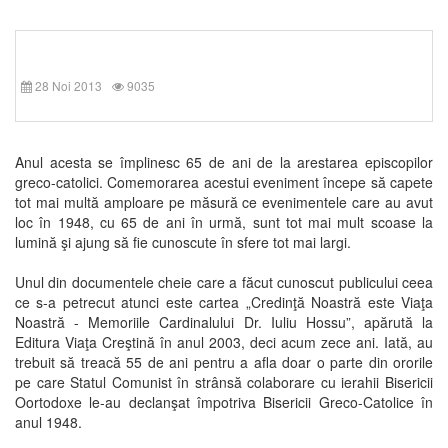
28 Noi 2013
9035
Anul acesta se împlinesc 65 de ani de la arestarea episcopilor
greco-catolici. Comemorarea acestui eveniment începe să capete
tot mai multă amploare pe măsură ce evenimentele care au avut
loc în 1948, cu 65 de ani în urmă, sunt tot mai mult scoase la
lumină şi ajung să fie cunoscute în sfere tot mai largi.
Unul din documentele cheie care a făcut cunoscut publicului ceea
ce s-a petrecut atunci este cartea „Credinţă Noastră este Viaţa
Noastră - Memoriile Cardinalului Dr. Iuliu Hossu”, apărută la
Editura Viaţa Creştină în anul 2003, deci acum zece ani. Iată, au
trebuit să treacă 55 de ani pentru a afla doar o parte din ororile
pe care Statul Comunist în strânsă colaborare cu ierahii Bisericii
Oortodoxe le-au declanşat împotriva Bisericii Greco-Catolice în
anul 1948.