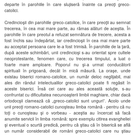
departe în parohiile în care slujiseră înainte ca preoţi greco-
catolici.
Credincioşii din parohiile greco-catolice, în care preoţii au semnat
trecerea, în cea mai mare parte, au rămas alături de aceştia. În
parohiile în care preotul a refuzat semnătura de trecere, acesta a
fost închis sau îndepărtat, iar credincioşii în cea mai mare parte
au acceptat persoana care le-a fost trimisă. În parohiile de la ţară,
după aceste schimbări, unii credincioşi s-au orientat spre cultele
neoprotestante, fenomen care, cu trecerea timpului, a luat o
foarte mare amploare. Poporul nu şi-a urmat conducătorii
spirituali în prigoană, decât în mică măsură. La oraşe, unde
existau biserici romano-catolice, un număr deloc neglijabil, mai
ales din rândul intelectualilor greco-catolici poate fi regăsit în
aceste biserici. Însă cei care au ales această soluţie, s-au
confruntat cu dificultatea necunoaşterii limbii maghiare, chiar dacă
ortodocşii clamează că „greco-catolici sunt unguri”. Acolo unde
unii preoţi romano-catolici cunoşteau limba română - pentru că nu
toţi o cunoşteau şi o vorbeau - aceştia au încercat să facă
anumite servicii în limba română: spre exemplu citirea evangheliei
şi eventual o scurtă predică, pentru că ştiau că în biserică se află
un număr considerabil de români greco-catolici care nu ştiau