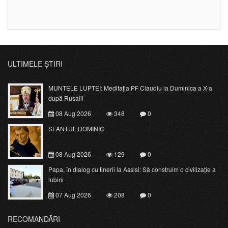
ULTIMELE ȘTIRI
MUNTELE LUPTEI: Meditația PF Claudiu la Duminica a X-a
după Rusalii
08 Aug 2026
348
0
SFÂNTUL DOMINIC
08 Aug 2026
129
0
Papa, în dialog cu tinerii la Assisi: Să construim o civilizație a
iubirii
07 Aug 2026
208
0
RECOMANDĂRI