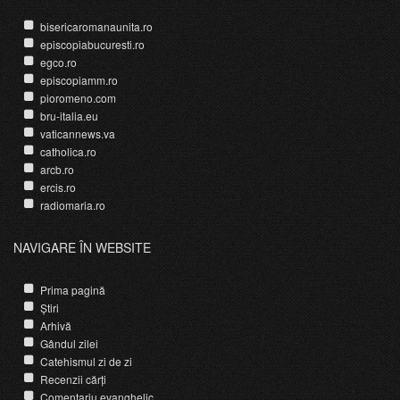
bisericaromanaunita.ro
episcopiabucuresti.ro
egco.ro
episcopiamm.ro
pioromeno.com
bru-italia.eu
vaticannews.va
catholica.ro
arcb.ro
ercis.ro
radiomaria.ro
NAVIGARE ÎN WEBSITE
Prima pagină
Știri
Arhivă
Gândul zilei
Catehismul zi de zi
Recenzii cărți
Comentariu evanghelic