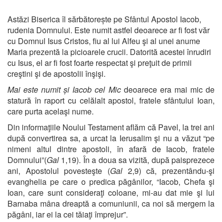
Astăzi Biserica îl sărbătorește pe Sfântul Apostol Iacob,
rudenia Domnului. Este numit astfel deoarece ar fi fost văr
cu Domnul Isus Cristos, fiu al lui Alfeu şi al unei anume
Maria prezentă la picioarele crucii. Datorită acestei înrudiri
cu Isus, el ar fi fost foarte respectat şi preţuit de primii
creştini şi de apostolii înşişi.
Mai este numit și Iacob cel Mic
deoarece era mai mic de
statură în raport cu celălalt apostol, fratele sfântului Ioan,
care purta acelaşi nume.
Din informaţiile Noului Testament aflăm că Pavel, la trei ani
după convertirea sa, a urcat la Ierusalim şi nu a văzut “pe
nimeni altul dintre apostoli, în afară de Iacob, fratele
Domnului”(
Gal
1,19). În a doua sa vizită, după paisprezece
ani, Apostolul povesteşte (
Gal
2,9) că, prezentându-şi
evanghelia pe care o predica păgânilor, “Iacob, Chefa şi
Ioan, care sunt consideraţi coloane, mi-au dat mie şi lui
Barnaba mâna dreaptă a comuniunii, ca noi să mergem la
păgâni, iar ei la cei tăiaţi împrejur”.