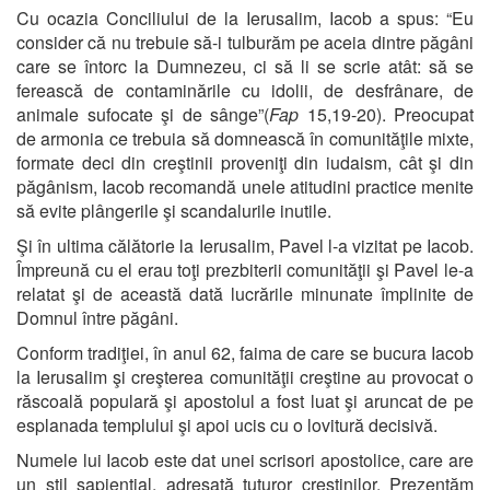
Cu ocazia Conciliului de la Ierusalim, Iacob a spus: “Eu
consider că nu trebuie să-i tulburăm pe aceia dintre păgâni
care se întorc la Dumnezeu, ci să li se scrie atât: să se
ferească de contaminările cu idolii, de desfrânare, de
animale sufocate şi de sânge”(
Fap
15,19-20). Preocupat
de armonia ce trebuia să domnească în comunităţile mixte,
formate deci din creştinii proveniţi din iudaism, cât şi din
păgânism, Iacob recomandă unele atitudini practice menite
să evite plângerile şi scandalurile inutile.
Şi în ultima călătorie la Ierusalim, Pavel l-a vizitat pe Iacob.
Împreună cu el erau toţi prezbiterii comunităţii şi Pavel le-a
relatat şi de această dată lucrările minunate împlinite de
Domnul între păgâni.
Conform tradiţiei, în anul 62, faima de care se bucura Iacob
la Ierusalim şi creşterea comunităţii creştine au provocat o
răscoală populară şi apostolul a fost luat şi aruncat de pe
esplanada templului şi apoi ucis cu o lovitură decisivă.
Numele lui Iacob este dat unei scrisori apostolice, care are
un stil sapienţial, adresată tuturor creştinilor. Prezentăm