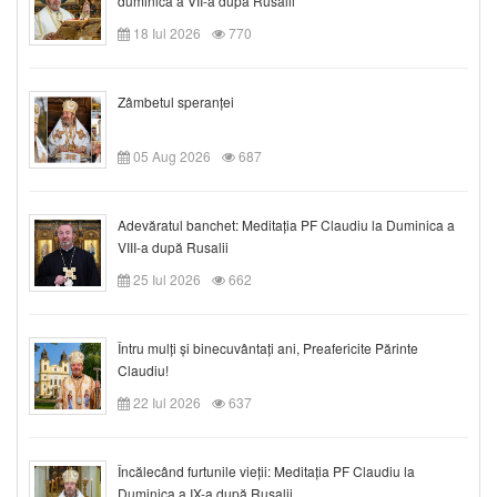
duminica a VII-a după Rusalii
18 Iul 2026
770
Zâmbetul speranței
05 Aug 2026
687
Adevăratul banchet: Meditația PF Claudiu la Duminica a
VIII-a după Rusalii
25 Iul 2026
662
Întru mulți și binecuvântați ani, Preafericite Părinte
Claudiu!
22 Iul 2026
637
Încălecând furtunile vieții: Meditația PF Claudiu la
Duminica a IX-a după Rusalii