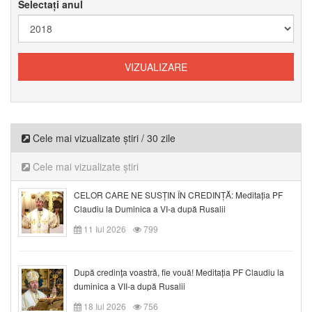
Selectați anul
Cele mai vizualizate știri / 30 zile
Cele mai vizualizate știri
CELOR CARE NE SUSȚIN ÎN CREDINȚĂ: Meditația PF
Claudiu la Duminica a VI-a după Rusalii
11 Iul 2026
799
După credinţa voastră, fie vouă! Meditația PF Claudiu la
duminica a VII-a după Rusalii
18 Iul 2026
756