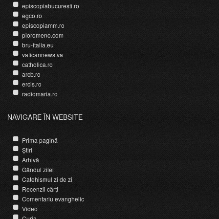
episcopiabucuresti.ro
egco.ro
episcopiamm.ro
pioromeno.com
bru-italia.eu
vaticannews.va
catholica.ro
arcb.ro
ercis.ro
radiomaria.ro
NAVIGARE ÎN WEBSITE
Prima pagină
Știri
Arhivă
Gândul zilei
Catehismul zi de zi
Recenzii cărți
Comentariu evanghelic
Video
Curia