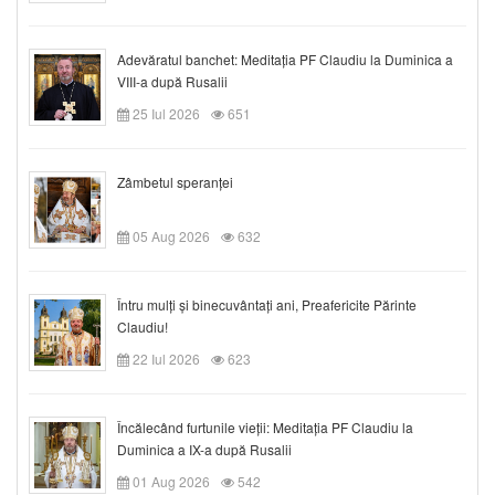
Adevăratul banchet: Meditația PF Claudiu la Duminica a
VIII-a după Rusalii
25 Iul 2026
651
Zâmbetul speranței
05 Aug 2026
632
Întru mulți și binecuvântați ani, Preafericite Părinte
Claudiu!
22 Iul 2026
623
Încălecând furtunile vieții: Meditația PF Claudiu la
Duminica a IX-a după Rusalii
01 Aug 2026
542