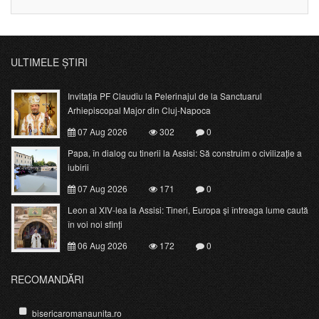
ULTIMELE ȘTIRI
Invitația PF Claudiu la Pelerinajul de la Sanctuarul
Arhiepiscopal Major din Cluj-Napoca
07 Aug 2026
302
0
Papa, în dialog cu tinerii la Assisi: Să construim o civilizație a
iubirii
07 Aug 2026
171
0
Leon al XIV-lea la Assisi: Tineri, Europa și întreaga lume caută
în voi noi sfinți
06 Aug 2026
172
0
RECOMANDĂRI
bisericaromanaunita.ro