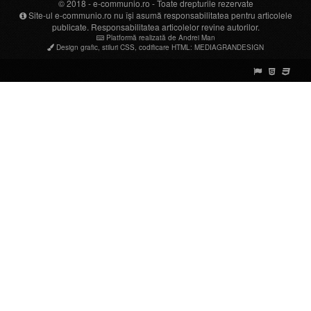
© 2018 -
e-communio.ro
- Toate drepturile rezervate
Site-ul e-communio.ro nu își asumă responsabilitatea pentru articolele
publicate. Responsabilitatea articolelor revine autorilor.
Platformă realizată de Andrei Man
Design grafic
,
stiluri CSS
,
codificare HTML
:
MEDIAGRANDESIGN