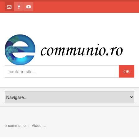
e-communio
Video
Preasfinția Sa Claudiu, Episcopul de Cluj-Gherla des