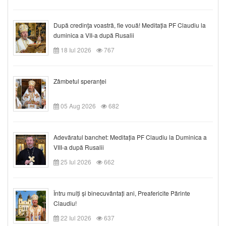
După credinţa voastră, fie vouă! Meditația PF Claudiu la
duminica a VII-a după Rusalii
18 Iul 2026
767
Zâmbetul speranței
05 Aug 2026
682
Adevăratul banchet: Meditația PF Claudiu la Duminica a
VIII-a după Rusalii
25 Iul 2026
662
Întru mulți și binecuvântați ani, Preafericite Părinte
Claudiu!
22 Iul 2026
637