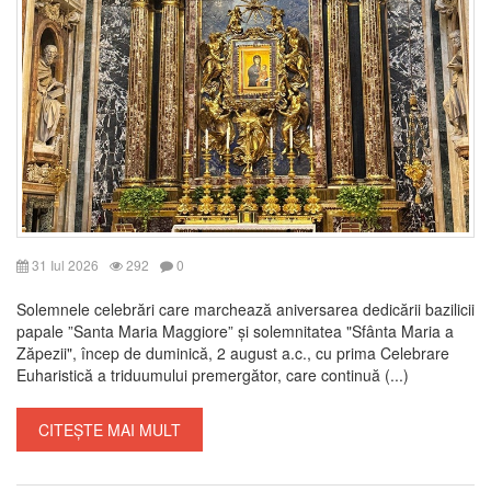
31 Iul 2026
292
0
Solemnele celebrări care marchează aniversarea dedicării bazilicii
papale ”Santa Maria Maggiore” și solemnitatea "Sfânta Maria a
Zăpezii", încep de duminică, 2 august a.c., cu prima Celebrare
Euharistică a triduumului premergător, care continuă (...)
CITEȘTE MAI MULT