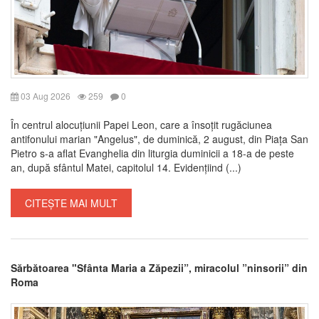
03 Aug 2026
259
0
În centrul alocuțiunii Papei Leon, care a însoțit rugăciunea
antifonului marian "Angelus", de duminică, 2 august, din Piața San
Pietro s-a aflat Evanghelia din liturgia duminicii a 18-a de peste
an, după sfântul Matei, capitolul 14. Evidențiind (...)
CITEȘTE MAI MULT
Sărbătoarea "Sfânta Maria a Zăpezii”, miracolul ”ninsorii” din
Roma