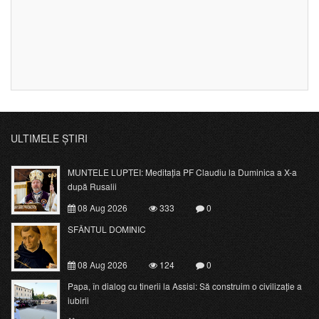
ULTIMELE ȘTIRI
MUNTELE LUPTEI: Meditația PF Claudiu la Duminica a X-a
după Rusalii
08 Aug 2026
333
0
SFÂNTUL DOMINIC
08 Aug 2026
124
0
Papa, în dialog cu tinerii la Assisi: Să construim o civilizație a
iubirii