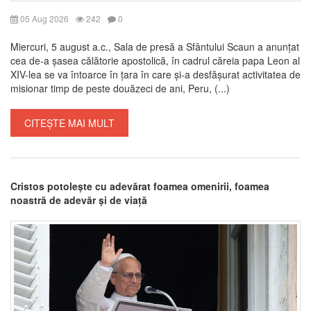
05 Aug 2026
242
0
Miercuri, 5 august a.c., Sala de presă a Sfântului Scaun a anunțat
cea de-a șasea călătorie apostolică, în cadrul căreia papa Leon al
XIV-lea se va întoarce în țara în care și-a desfășurat activitatea de
misionar timp de peste douăzeci de ani, Peru, (...)
CITEȘTE MAI MULT
Cristos potolește cu adevărat foamea omenirii, foamea
noastră de adevăr și de viață