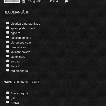
07 Aug 2026
204
0
RECOMANDĂRI
bisericaromanaunita.ro
episcopiabucuresti.ro
egco.ro
episcopiamm.ro
pioromeno.com
bru-italia.eu
vaticannews.va
catholica.ro
arcb.ro
ercis.ro
radiomaria.ro
NAVIGARE ÎN WEBSITE
Prima pagină
Știri
Arhivă