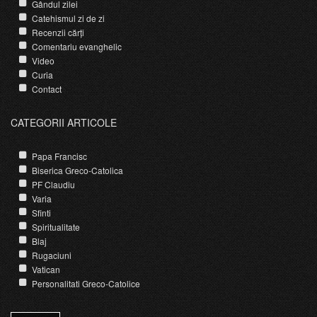
Gândul zilei
Catehismul zi de zi
Recenzii cărți
Comentariu evanghelic
Video
Curia
Contact
CATEGORII ARTICOLE
Papa Francisc
Biserica Greco-Catolica
PF Claudiu
Varia
Sfinti
Spiritualitate
Blaj
Rugaciuni
Vatican
Personalitati Greco-Catolice