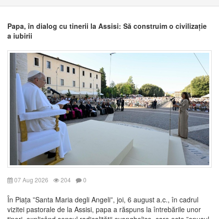
Papa, în dialog cu tinerii la Assisi: Să construim o civilizație
a iubirii
07 Aug 2026
204
0
În Piața ”Santa Maria degli Angeli”, joi, 6 august a.c., în cadrul
vizitei pastorale de la Assisi, papa a răspuns la întrebările unor
tineri, explicând sensul radicalității evanghelice, care este ”opusul