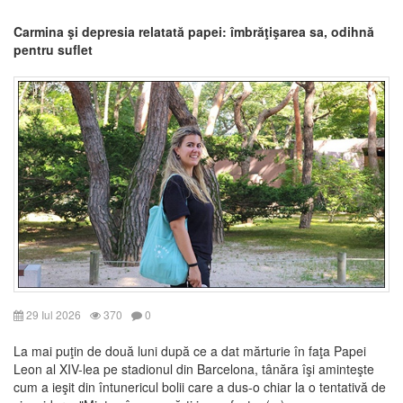
Carmina şi depresia relatată papei: îmbrăţişarea sa, odihnă
pentru suflet
29 Iul 2026
370
0
La mai puţin de două luni după ce a dat mărturie în faţa Papei
Leon al XIV-lea pe stadionul din Barcelona, tânăra îşi aminteşte
cum a ieşit din întunericul bolii care a dus-o chiar la o tentativă de