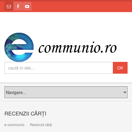
RECENZII CĂRȚI
e-communio
Recenzii cărți