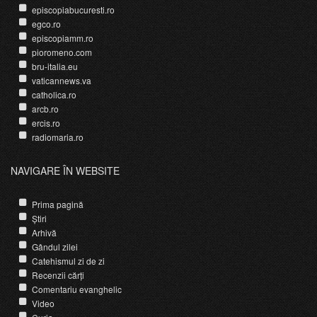
episcopiabucuresti.ro
egco.ro
episcopiamm.ro
pioromeno.com
bru-italia.eu
vaticannews.va
catholica.ro
arcb.ro
ercis.ro
radiomaria.ro
NAVIGARE ÎN WEBSITE
Prima pagină
Știri
Arhivă
Gândul zilei
Catehismul zi de zi
Recenzii cărți
Comentariu evanghelic
Video