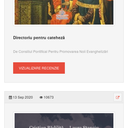
Directoriu pentru cateheză
De Consiliul Pontifical Pentru Promovarea Noii Evanghelizări
VIZUALIZARE RECENZIE
13 Sep 2020
10673