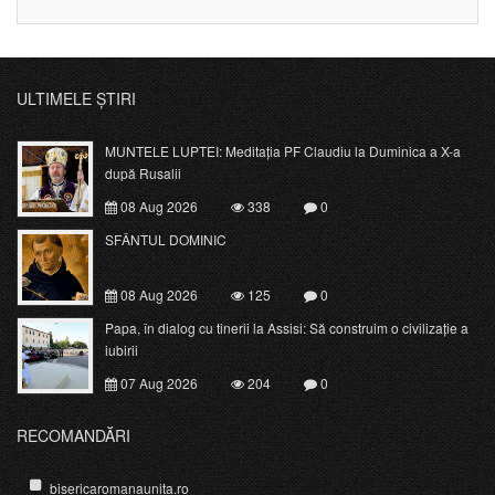
ULTIMELE ȘTIRI
MUNTELE LUPTEI: Meditația PF Claudiu la Duminica a X-a
după Rusalii
08 Aug 2026
338
0
SFÂNTUL DOMINIC
08 Aug 2026
125
0
Papa, în dialog cu tinerii la Assisi: Să construim o civilizație a
iubirii
07 Aug 2026
204
0
RECOMANDĂRI
bisericaromanaunita.ro