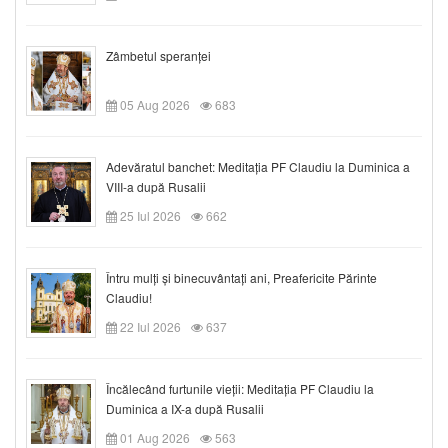
Zâmbetul speranței
05 Aug 2026
683
Adevăratul banchet: Meditația PF Claudiu la Duminica a
VIII-a după Rusalii
25 Iul 2026
662
Întru mulți și binecuvântați ani, Preafericite Părinte
Claudiu!
22 Iul 2026
637
Încălecând furtunile vieții: Meditația PF Claudiu la
Duminica a IX-a după Rusalii
01 Aug 2026
563