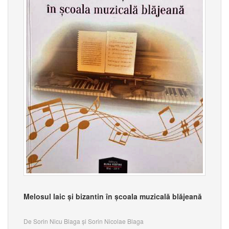
Melosul laic și bizantin în școala muzicală blăjeană
De Sorin Nicu Blaga și Sorin Nicolae Blaga