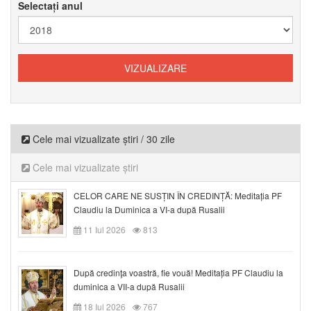
Selectați anul
Cele mai vizualizate știri / 30 zile
Cele mai vizualizate știri
CELOR CARE NE SUSȚIN ÎN CREDINȚĂ: Meditația PF
Claudiu la Duminica a VI-a după Rusalii
11 Iul 2026
813
După credinţa voastră, fie vouă! Meditația PF Claudiu la
duminica a VII-a după Rusalii
18 Iul 2026
767