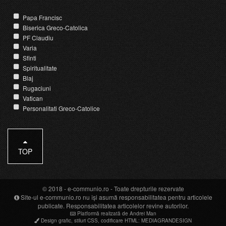
Papa Francisc
Biserica Greco-Catolica
PF Claudiu
Varia
Sfinti
Spiritualitate
Blaj
Rugaciuni
Vatican
Personalitati Greco-Catolice
TOP
© 2018 -
e-communio.ro
- Toate drepturile rezervate
Site-ul e-communio.ro nu își asumă responsabilitatea pentru articolele
publicate. Responsabilitatea articolelor revine autorilor.
Platformă realizată de Andrei Man
Design grafic
,
stiluri CSS
,
codificare HTML
:
MEDIAGRANDESIGN