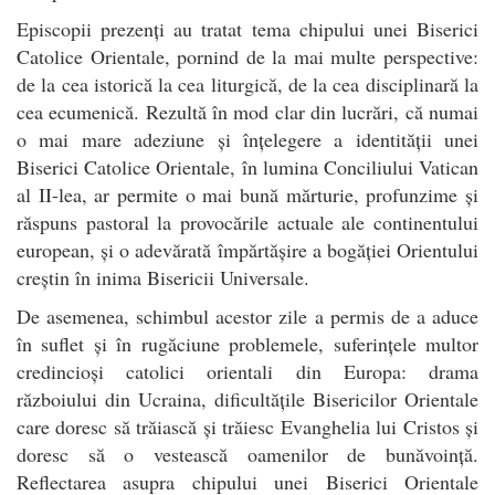
Episcopii prezenți au tratat tema chipului unei Biserici
Catolice Orientale, pornind de la mai multe perspective:
de la cea istorică la cea liturgică, de la cea disciplinară la
cea ecumenică. Rezultă în mod clar din lucrări, că numai
o mai mare adeziune și înțelegere a identității unei
Biserici Catolice Orientale, în lumina Conciliului Vatican
al II-lea, ar permite o mai bună mărturie, profunzime și
răspuns pastoral la provocările actuale ale continentului
european, și o adevărată împărtășire a bogăției Orientului
creștin în inima Bisericii Universale.
De asemenea, schimbul acestor zile a permis de a aduce
în suflet și în rugăciune problemele, suferințele multor
credincioși catolici orientali din Europa: drama
războiului din Ucraina, dificultățile Bisericilor Orientale
care doresc să trăiască și trăiesc Evanghelia lui Cristos și
doresc să o vestească oamenilor de bunăvoință.
Reflectarea asupra chipului unei Biserici Orientale