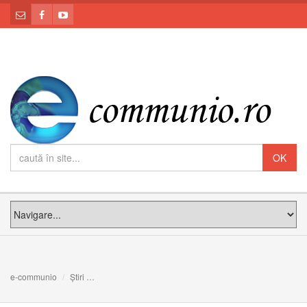
e-communio
Știri
Comunicat: Întâlnirea Episcopilor Catolici Orientali din 