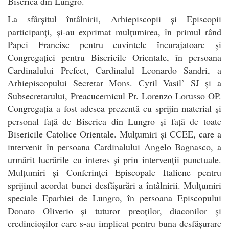
Biserică din Lungro.
La sfârșitul întâlnirii, Arhiepiscopii și Episcopii
participanți, și-au exprimat mulțumirea, în primul rând
Papei Francisc pentru cuvintele încurajatoare și
Congregației pentru Bisericile Orientale, în persoana
Cardinalului Prefect, Cardinalul Leonardo Sandri, a
Arhiepiscopului Secretar Mons. Cyril Vasil’ SJ și a
Subsecretarului, Preacucernicul Pr. Lorenzo Lorusso OP.
Congregația a fost adesea prezentă cu sprijin material și
personal față de Biserica din Lungro și față de toate
Bisericile Catolice Orientale. Mulțumiri și CCEE, care a
intervenit în persoana Cardinalului Angelo Bagnasco, a
urmărit lucrările cu interes și prin intervenții punctuale.
Mulțumiri și Conferinței Episcopale Italiene pentru
sprijinul acordat bunei desfășurări a întâlnirii. Mulțumiri
speciale Eparhiei de Lungro, în persoana Episcopului
Donato Oliverio și tuturor preoților, diaconilor și
credincioșilor care s-au implicat pentru buna desfășurare