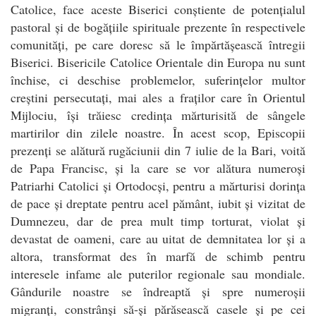
Catolice, face aceste Biserici conștiente de potențialul
pastoral și de bogățiile spirituale prezente în respectivele
comunități, pe care doresc să le împărtășească întregii
Biserici. Bisericile Catolice Orientale din Europa nu sunt
închise, ci deschise problemelor, suferințelor multor
creștini persecutați, mai ales a fraților care în Orientul
Mijlociu, își trăiesc credința mărturisită de sângele
martirilor din zilele noastre. În acest scop, Episcopii
prezenți se alătură rugăciunii din 7 iulie de la Bari, voită
de Papa Francisc, și la care se vor alătura numeroși
Patriarhi Catolici și Ortodocși, pentru a mărturisi dorința
de pace și dreptate pentru acel pământ, iubit și vizitat de
Dumnezeu, dar de prea mult timp torturat, violat și
devastat de oameni, care au uitat de demnitatea lor și a
altora, transformat des în marfă de schimb pentru
interesele infame ale puterilor regionale sau mondiale.
Gândurile noastre se îndreaptă și spre numeroșii
migranți, constrânși să-și părăsească casele și pe cei