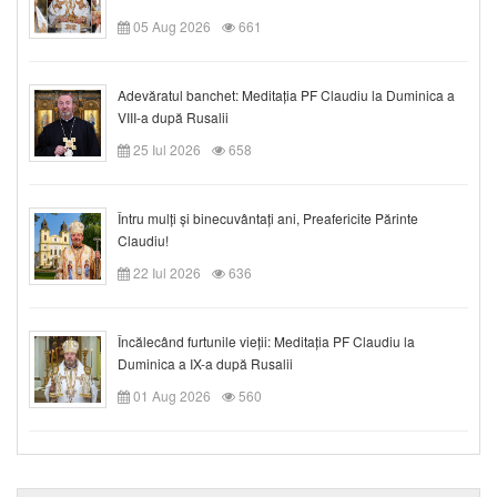
05 Aug 2026
661
Adevăratul banchet: Meditația PF Claudiu la Duminica a
VIII-a după Rusalii
25 Iul 2026
658
Întru mulți și binecuvântați ani, Preafericite Părinte
Claudiu!
22 Iul 2026
636
Încălecând furtunile vieții: Meditația PF Claudiu la
Duminica a IX-a după Rusalii
01 Aug 2026
560