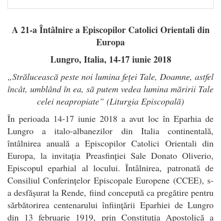
A 21-a Întâlnire a Episcopilor Catolici Orientali din
Europa
Lungro, Italia, 14-17 iunie 2018
„Strălucească peste noi lumina feței Tale, Doamne, astfel
încât, umblând în ea, să putem vedea lumina măririi Tale
celei neapropiate” (Liturgia Episcopală)
În perioada 14-17 iunie 2018 a avut loc în Eparhia de
Lungro a italo-albanezilor din Italia continentală,
întâlnirea anuală a Episcopilor Catolici Orientali din
Europa, la invitația Preasfinției Sale Donato Oliverio,
Episcopul eparhial al locului. Întâlnirea, patronată de
Consiliul Conferințelor Episcopale Europene (CCEE), s-
a desfășurat la Rende, fiind concepută ca pregătire pentru
sărbătorirea centenarului înființării Eparhiei de Lungro
din 13 februarie 1919, prin Constituția Apostolică a