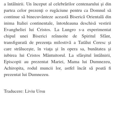
a întâlnirii. Un început al celebrărilor centenarului și din
partea celor prezenți o rugăciune pentru ca Domnul să
continue să binecuvânteze această Biserică Orientală din
inima Italiei continentale, întotdeauna deschisă vestirii
Evangheliei lui Cristos. La Lungro s-a experimentat
chipul unei Biserici reînnoite de Spiritul Sfânt,
transfigurată de prezența milostivă a Tatălui Ceresc și
care strălucește, în viața și în opera sa, bunătatea și
iubirea lui Cristos Mântuitorul. La sfârșitul întâlnirii,
Episcopii au prezentat Mariei, Mama lui Dumnezeu,
Achiropita, rodul muncii lor, astfel încât să poată fi
prezentat lui Dumnezeu.
Traducere: Liviu Ursu