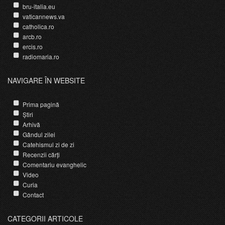
bru-italia.eu
vaticannews.va
catholica.ro
arcb.ro
ercis.ro
radiomaria.ro
NAVIGARE ÎN WEBSITE
Prima pagină
Știri
Arhivă
Gândul zilei
Catehismul zi de zi
Recenzii cărți
Comentariu evanghelic
Video
Curia
Contact
CATEGORII ARTICOLE