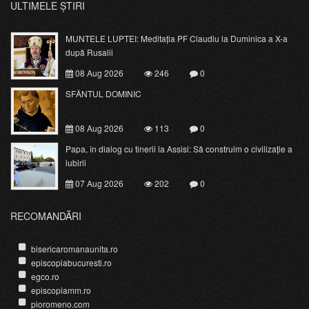
ULTIMELE ȘTIRI
MUNTELE LUPTEI: Meditația PF Claudiu la Duminica a X-a
după Rusalii
08 Aug 2026
246
0
SFÂNTUL DOMINIC
08 Aug 2026
113
0
Papa, în dialog cu tinerii la Assisi: Să construim o civilizație a
iubirii
07 Aug 2026
202
0
RECOMANDĂRI
bisericaromanaunita.ro
episcopiabucuresti.ro
egco.ro
episcopiamm.ro
pioromeno.com