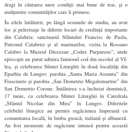
dragi în căutarea unor condiții mai bune de trai, și o
mulțumire comunităților care îi primesc.
În zilele întâlnirii, pe lângă sesiunile de studiu, au avut
loc și pelerinaje în diferite locuri de credință importante
din Calabria: sanctuarul Sfântului Francisc de Paola,
Patronul Calabriei și al marinarilor, vizita la Rossano
Calabro la Muzeul Diecezan „Codex Purpureus”, unde
episcopii au putut admira faimosul cod din secolul al VI-
lea, și celebrarea Sfintei Liturghii în două localități din
Eparhia de Lungro: parohia „Santa Maria Assunta” din
Frascineto și parohia „San Demetrio Megalomartire” din
San Demetrio Corone. Întâlnirea s-a încheiat duminică,
17 iunie, cu celebrarea Sfintei Liturghii în Catedrala
„Sfântul Nicolae din Mira” în Lungro. Diferitele
celebrări liturgice au permis rugăciunea împreună cu
comunitatea locală, în limba greacă, italiană și albaneză.
Au fost momente de rugăciune intensă pentru această