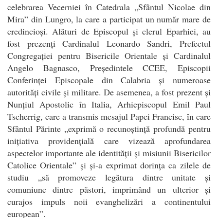
celebrarea Vecerniei în Catedrala „Sfântul Nicolae din
Mira” din Lungro, la care a participat un număr mare de
credincioși. Alături de Episcopul și clerul Eparhiei, au
fost prezenți Cardinalul Leonardo Sandri, Prefectul
Congregației pentru Bisericile Orientale și Cardinalul
Angelo Bagnasco, Președintele CCEE, Episcopii
Conferinței Episcopale din Calabria și numeroase
autorități civile și militare. De asemenea, a fost prezent și
Nunțiul Apostolic în Italia, Arhiepiscopul Emil Paul
Tscherrig, care a transmis mesajul Papei Francisc, în care
Sfântul Părinte „exprimă o recunoștință profundă pentru
inițiativa providențială care vizează aprofundarea
aspectelor importante ale identității și misiunii Bisericilor
Catolice Orientale” și și-a exprimat dorința ca zilele de
studiu „să promoveze legătura dintre unitate și
comuniune dintre păstori, imprimând un ulterior și
curajos impuls noii evanghelizări a continentului
european”.