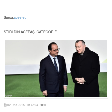
Sursa:
ccee.eu
ȘTIRI DIN ACEEAȘI CATEGORIE
02 Dec 2015
4594
0