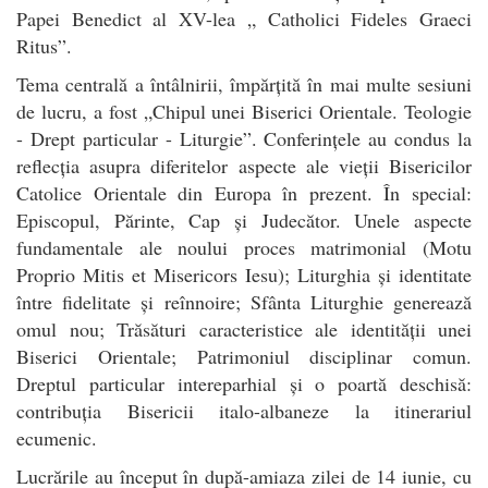
Papei Benedict al XV-lea „ Catholici Fideles Graeci
Ritus”.
Tema centrală a întâlnirii, împărțită în mai multe sesiuni
de lucru, a fost „Chipul unei Biserici Orientale. Teologie
- Drept particular - Liturgie”. Conferințele au condus la
reflecția asupra diferitelor aspecte ale vieții Bisericilor
Catolice Orientale din Europa în prezent. În special:
Episcopul, Părinte, Cap și Judecător. Unele aspecte
fundamentale ale noului proces matrimonial (Motu
Proprio Mitis et Misericors Iesu); Liturghia și identitate
între fidelitate și reînnoire; Sfânta Liturghie generează
omul nou; Trăsături caracteristice ale identității unei
Biserici Orientale; Patrimoniul disciplinar comun.
Dreptul particular intereparhial și o poartă deschisă:
contribuția Bisericii italo-albaneze la itinerariul
ecumenic.
Lucrările au început în după-amiaza zilei de 14 iunie, cu