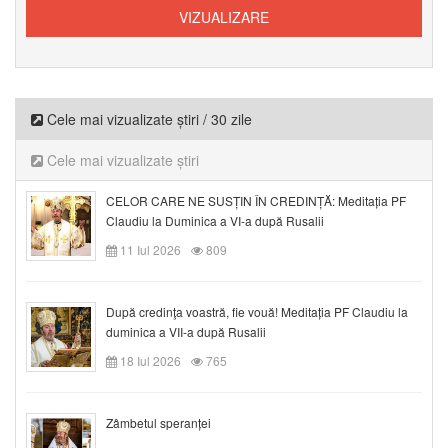
Cele mai vizualizate știri / 30 zile
Cele mai vizualizate știri
CELOR CARE NE SUSȚIN ÎN CREDINȚĂ: Meditația PF
Claudiu la Duminica a VI-a după Rusalii
11 Iul 2026
809
După credinţa voastră, fie vouă! Meditația PF Claudiu la
duminica a VII-a după Rusalii
18 Iul 2026
765
Zâmbetul speranței