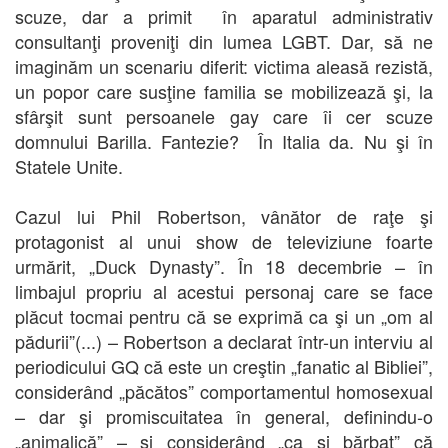
scuze, dar a primit în aparatul administrativ
consultanţi proveniţi din lumea LGBT. Dar, să ne
imaginăm un scenariu diferit: victima aleasă rezistă,
un popor care susţine familia se mobilizează şi, la
sfârşit sunt persoanele gay care îi cer scuze
domnului Barilla. Fantezie? În Italia da. Nu şi în
Statele Unite.
Cazul lui Phil Robertson, vânător de raţe şi
protagonist al unui show de televiziune foarte
urmărit, „Duck Dynasty”. În 18 decembrie – în
limbajul propriu al acestui personaj care se face
plăcut tocmai pentru că se exprimă ca şi un „om al
pădurii”(...) – Robertson a declarat într-un interviu al
periodicului GQ că este un creştin „fanatic al Bibliei”,
considerând „păcătos” comportamentul homosexual
– dar şi promiscuitatea în general, definindu-o
„animalică” – şi considerând „ca şi bărbat” că