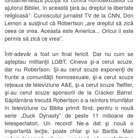
ajutorul Bibliei, în această ţară au dreptul la libertate
religioasă”. Cunoscutul jurnalist TV de la CNN, Don
Lemon a susţinut că Robertson „are dreptul să zică
ceea ce vrea. Aceasta este America... Oricui îi este
permis să zică ce vrea”.
Într-adevăr a fost un final fericit. Dar nu cum se
aşteptau militanţii LGBT. Cineva şi-a cerut scuze,
dar nu Robertson. Şi-au cerut scuze exponenţi de
frunte a comunităţii homosexuale, şi-a cerut scuze
reţeaua de televiziune A&E, şi-a cerut scuze Twitter,
şi-au cerut scuze sponsorii de la Cracker Barrel.
Săptămâna trecută Robertson s-a reîntors triumfător
în televiziune cu Biblia primit fiind, pentru o nouă
serie „Duck Dynasty” de peste 11 milioane de
telespectatori. Un record! Ne-a dat şi nouă o
importantă lecţie, poate chiar şi lui Barilla. Mari