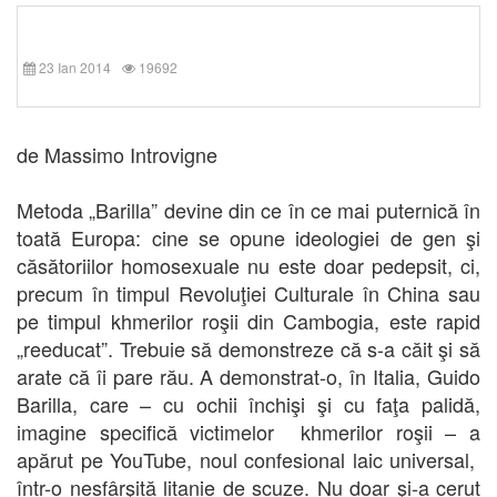
23 Ian 2014
19692
de Massimo Introvigne
Metoda „Barilla” devine din ce în ce mai puternică în
toată Europa: cine se opune ideologiei de gen şi
căsătoriilor homosexuale nu este doar pedepsit, ci,
precum în timpul Revoluţiei Culturale în China sau
pe timpul khmerilor roşii din Cambogia, este rapid
„reeducat”. Trebuie să demonstreze că s-a căit şi să
arate că îi pare rău. A demonstrat-o, în Italia, Guido
Barilla, care – cu ochii închişi şi cu faţa palidă,
imagine specifică victimelor khmerilor roşii – a
apărut pe YouTube, noul confesional laic universal,
într-o nesfârşită litanie de scuze. Nu doar şi-a cerut