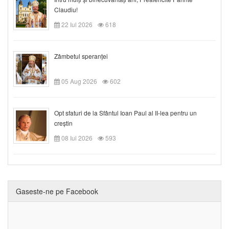
Claudiu!
22 Iul 2026
618
Zâmbetul speranței
05 Aug 2026
602
Opt sfaturi de la Sfântul Ioan Paul al II-lea pentru un
creștin
08 Iul 2026
593
Gaseste-ne pe Facebook