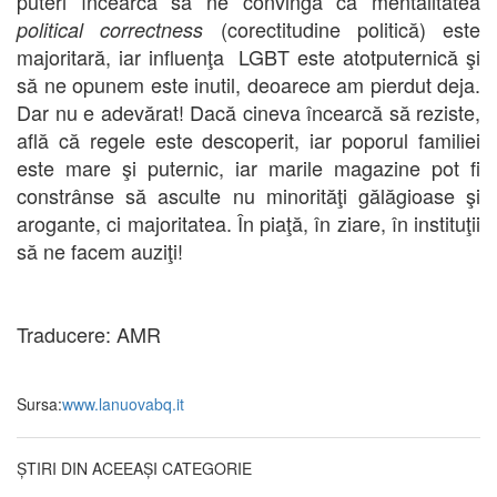
puteri încearcă să ne convingă că mentalitatea
(corectitudine politică) este
political correctness
majoritară, iar influenţa LGBT este atotputernică şi
să ne opunem este inutil, deoarece am pierdut deja.
Dar nu e adevărat! Dacă cineva încearcă să reziste,
află că regele este descoperit, iar poporul familiei
este mare şi puternic, iar marile magazine pot fi
constrânse să asculte nu minorităţi gălăgioase şi
arogante, ci majoritatea. În piaţă, în ziare, în instituţii
să ne facem auziţi!
Traducere: AMR
Sursa:
www.lanuovabq.it
ȘTIRI DIN ACEEAȘI CATEGORIE