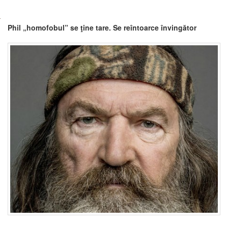
Phil „homofobul” se ţine tare. Se reîntoarce învingător