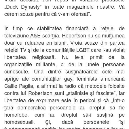
„Duck Dynasty” în toate magazinele noastre. Vă
cerem scuze pentru că v-am ofensat”.
În timp ce stabilitatea financiară a reţelei de
televiziune A&E scârţîia, Robertson nu se mulţumea
doar cu reluarea emisiunii. Vroia scuze din partea
reţelei TV şi de la comunităţiile LGBT care i-au violat
libertatea religioasă. Nu le-a primit de la
organizaţiile militante, ci de la unele persoane
cunoscute. Una dintre susţinătoarele cele mai
aprige ale comunităţilor gay, feminista americană
Caille Paglia, a afirmat la radio că metodele folosite
contra lui Robertson sunt „staliniste şi fasciste”, iar
libertatea de exprimare este în pericol şi că „într-o
ţară democratică persoanele au dreptul să fie
homofobe, cum au dreptul să-i susţină pe
homosexuali. Şi, dacă persoanele îşi
fundamentează poziţia lor contra homosexualilor cu