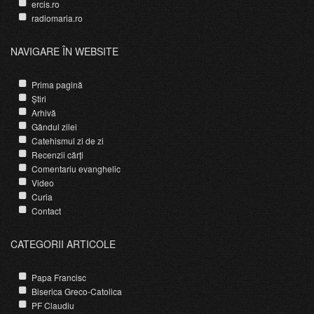
ercis.ro
radiomaria.ro
NAVIGARE ÎN WEBSITE
Prima pagină
Știri
Arhivă
Gândul zilei
Catehismul zi de zi
Recenzii cărți
Comentariu evanghelic
Video
Curia
Contact
CATEGORII ARTICOLE
Papa Francisc
Biserica Greco-Catolica
PF Claudiu