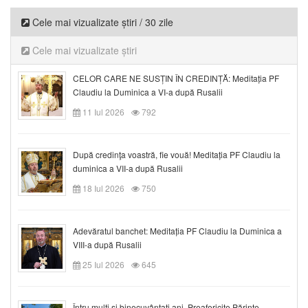
Cele mai vizualizate știri / 30 zile
Cele mai vizualizate știri
CELOR CARE NE SUSȚIN ÎN CREDINȚĂ: Meditația PF
Claudiu la Duminica a VI-a după Rusalii
11 Iul 2026
792
După credinţa voastră, fie vouă! Meditația PF Claudiu la
duminica a VII-a după Rusalii
18 Iul 2026
750
Adevăratul banchet: Meditația PF Claudiu la Duminica a
VIII-a după Rusalii
25 Iul 2026
645
Întru mulți și binecuvântați ani, Preafericite Părinte