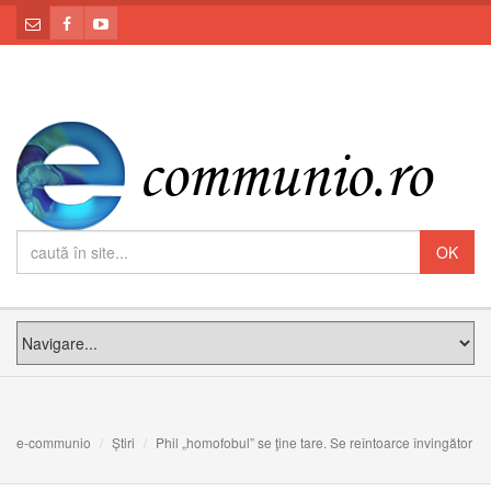
e-communio
Știri
Phil „homofobul” se ţine tare. Se reîntoarce învingător