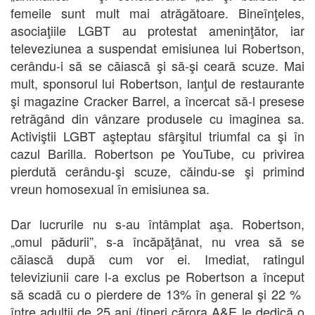
femeile sunt mult mai atrăgătoare. Bineînţeles,
asociaţiile LGBT au protestat ameninţător, iar
televeziunea a suspendat emisiunea lui Robertson,
cerându-i să se căiască şi să-şi ceară scuze. Mai
mult, sponsorul lui Robertson, lanţul de restaurante
şi magazine Cracker Barrel, a încercat să-l presese
retrăgând din vânzare produsele cu imaginea sa.
Activiştii LGBT aşteptau sfârşitul triumfal ca şi în
cazul Barilla. Robertson pe YouTube, cu privirea
pierdută cerându-şi scuze, căindu-se şi primind
vreun homosexual în emisiunea sa.
Dar lucrurile nu s-au întâmplat aşa. Robertson,
„omul pădurii”, s-a încăpăţânat, nu vrea să se
căiască după cum vor ei. Imediat, ratingul
televiziunii care l-a exclus pe Robertson a început
să scadă cu o pierdere de 13% în general şi 22 %
între adulţii de 25 ani (tineri cărora A&E le dedică o