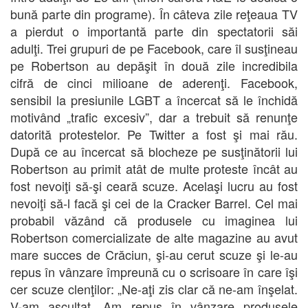
bună parte din programe). În câteva zile reţeaua TV
a pierdut o importantă parte din spectatorii săi
adulţi. Trei grupuri de pe Facebook, care îl susţineau
pe Robertson au depăşit în două zile incredibila
cifră de cinci milioane de aderenţi. Facebook,
sensibil la presiunile LGBT a încercat să le închidă
motivând „trafic excesiv”, dar a trebuit să renunţe
datorită protestelor. Pe Twitter a fost şi mai rău.
După ce au încercat să blocheze pe susţinătorii lui
Robertson au primit atât de multe proteste încât au
fost nevoiţi să-şi ceară scuze. Acelaşi lucru au fost
nevoiţi să-l facă şi cei de la Cracker Barrel. Cel mai
probabil văzând că produsele cu imaginea lui
Robertson comercializate de alte magazine au avut
mare succes de Crăciun, şi-au cerut scuze şi le-au
repus în vânzare împreună cu o scrisoare în care îşi
cer scuze clenţilor: „Ne-aţi zis clar că ne-am înşelat.
V-am ascultat. Am repus în vânzare produsele