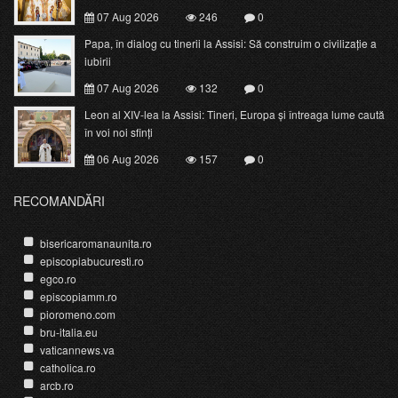
07 Aug 2026
246
0
Papa, în dialog cu tinerii la Assisi: Să construim o civilizație a
iubirii
07 Aug 2026
132
0
Leon al XIV-lea la Assisi: Tineri, Europa și întreaga lume caută
în voi noi sfinți
06 Aug 2026
157
0
RECOMANDĂRI
bisericaromanaunita.ro
episcopiabucuresti.ro
egco.ro
episcopiamm.ro
pioromeno.com
bru-italia.eu
vaticannews.va
catholica.ro
arcb.ro