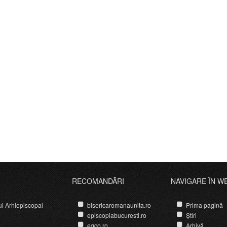
RECOMANDĂRI
NAVIGARE ÎN W
ul Arhiepiscopal
bisericaromanaunita.ro
Prima pagină
episcopiabucuresti.ro
Știri
egco.ro
Arhivă