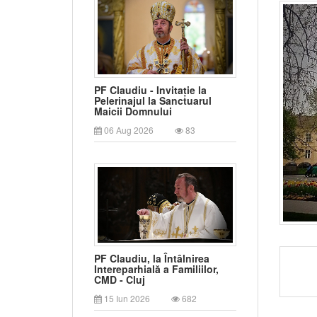
PF Claudiu - Invitație la
Pelerinajul la Sanctuarul
Maicii Domnului
06 Aug 2026
83
PF Claudiu, la Întâlnirea
Intereparhială a Familiilor,
CMD - Cluj
15 Iun 2026
682