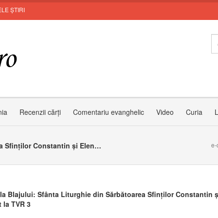
LE ȘTIRI
nia
Recenzii cărți
Comentariu evanghelic
Video
Curia
L
Catedrala Blajului: Sfânta Liturghie din Sărbătoarea Sfinților Constantin și Elena în direct la TVR 3
e-
a Blajului: Sfânta Liturghie din Sărbătoarea Sfinților Constantin ș
t la TVR 3