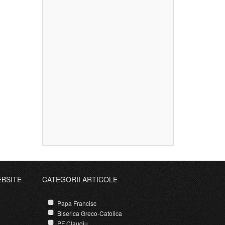
EBSITE
CATEGORII ARTICOLE
Papa Francisc
Biserica Greco-Catolica
PF Claudiu