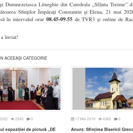
 și Dumnezeiasca Liturghie din Catedrala „Sfânta Treime” di
ătoarea Sfinților Împărați Constantin și Elena, 21 mai 20
08.45-09.55
să în intervalul orar
de TVR3 și online de Rad
 a înviat!
DIN ACEEAȘI CATEGORIE
 2022
2545
0
17 Mai 2019
4383
0
ul expoziției de pictură „DE
Anunț: Sfințirea Bisericii Grec