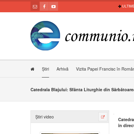
ULTIME
Știri
Arhivă
Vizita Papei Francisc în Româ
Știri video
Catedral
în direc