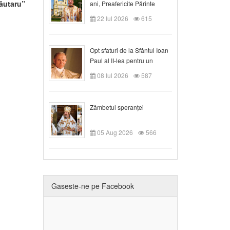
Lăutaru”
ani, Preafericite Părinte
Claudiu!
22 Iul 2026
615
Opt sfaturi de la Sfântul Ioan
Paul al II-lea pentru un
creștin
08 Iul 2026
587
Zâmbetul speranței
05 Aug 2026
566
Gaseste-ne pe Facebook