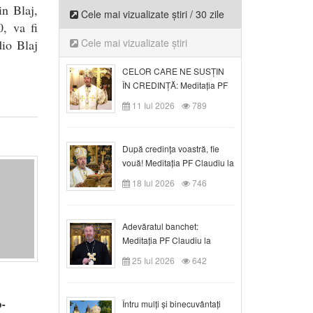
n Blaj,
Cele mai vizualizate știri / 30 zile
20,
va fi
Cele mai vizualizate știri
io Blaj
CELOR CARE NE SUSȚIN
ÎN CREDINȚĂ: Meditația PF
Claudiu la Duminica a VI-a
11 Iul 2026
789
după Rusalii
După credinţa voastră, fie
vouă! Meditația PF Claudiu la
duminica a VII-a după Rusalii
18 Iul 2026
746
Adevăratul banchet:
Meditația PF Claudiu la
Duminica a VIII-a după
25 Iul 2026
642
Rusalii
o-
Întru mulți și binecuvântați