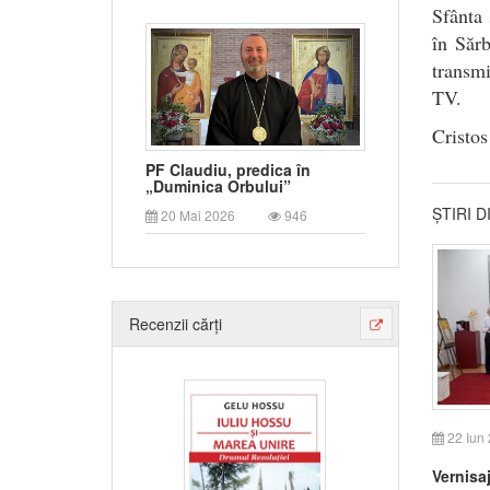
Sfânta
î
n Sărb
transmi
TV.
Cristos
PF Claudiu, predica în
„Duminica Orbului”
ȘTIRI 
20 Mai 2026
946
Recenzii cărți
22 Iun
Vernisaj