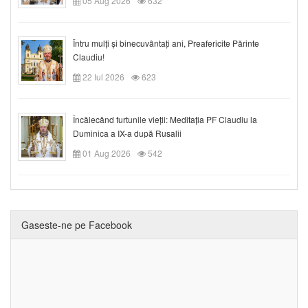
05 Aug 2026
632
Întru mulți și binecuvântați ani, Preafericite Părinte
Claudiu!
22 Iul 2026
623
Încălecând furtunile vieții: Meditația PF Claudiu la
Duminica a IX-a după Rusalii
01 Aug 2026
542
Gaseste-ne pe Facebook