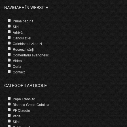
NAVIGARE ÎN WEBSITE
Prima pagină
Știri
Arhivă
Gândul zilei
Catehismul zi de zi
Recenzii cărți
Comentariu evanghelic
Video
Curia
Contact
CATEGORII ARTICOLE
Papa Francisc
Biserica Greco-Catolica
PF Claudiu
Varia
Sfinti