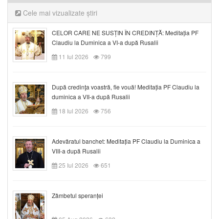
Cele mai vizualizate știri
CELOR CARE NE SUSȚIN ÎN CREDINȚĂ: Meditația PF
Claudiu la Duminica a VI-a după Rusalii
11 Iul 2026
799
După credinţa voastră, fie vouă! Meditația PF Claudiu la
duminica a VII-a după Rusalii
18 Iul 2026
756
Adevăratul banchet: Meditația PF Claudiu la Duminica a
VIII-a după Rusalii
25 Iul 2026
651
Zâmbetul speranței