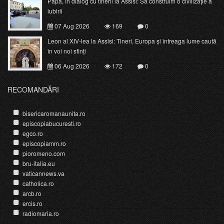
Papa, în dialog cu tinerii la Assisi: Să construim o civilizație a
iubirii
07 Aug 2026
169
0
Leon al XIV-lea la Assisi: Tineri, Europa și întreaga lume caută
în voi noi sfinți
06 Aug 2026
172
0
RECOMANDĂRI
bisericaromanaunita.ro
episcopiabucuresti.ro
egco.ro
episcopiamm.ro
pioromeno.com
bru-italia.eu
vaticannews.va
catholica.ro
arcb.ro
ercis.ro
radiomaria.ro