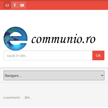
e-communio
Știri
Catedrala Blajului: Sfânta Liturghie din Duminica Rusalii