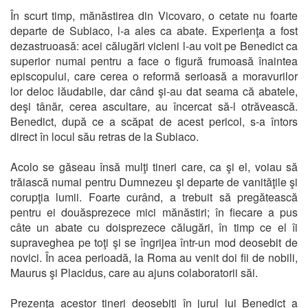
În scurt timp, mănăstirea din Vicovaro, o cetate nu foarte
departe de Subiaco, l-a ales ca abate. Experienţa a fost
dezastruoasă: acei călugări vicleni l-au voit pe Benedict ca
superior numai pentru a face o figură frumoasă înaintea
episcopului, care cerea o reformă serioasă a moravurilor
lor deloc lăudabile, dar când şi-au dat seama că abatele,
deşi tânăr, cerea ascultare, au încercat să-l otrăvească.
Benedict, după ce a scăpat de acest pericol, s-a întors
direct în locul său retras de la Subiaco.
Acolo se găseau însă mulţi tineri care, ca şi el, voiau să
trăiască numai pentru Dumnezeu şi departe de vanităţile şi
corupţia lumii. Foarte curând, a trebuit să pregătească
pentru ei douăsprezece mici mănăstiri; în fiecare a pus
câte un abate cu doisprezece călugări, în timp ce el îi
supraveghea pe toţi şi se îngrijea într-un mod deosebit de
novici. În acea perioadă, la Roma au venit doi fii de nobili,
Maurus şi Placidus, care au ajuns colaboratorii săi.
Prezenţa acestor tineri deosebiţi în jurul lui Benedict a