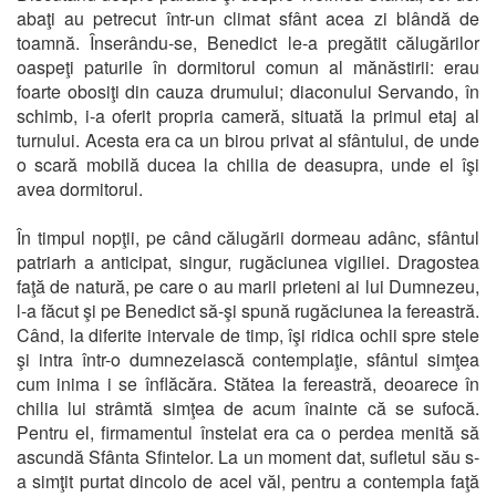
abaţi au petrecut într-un climat sfânt acea zi blândă de
toamnă. Înserându-se, Benedict le-a pregătit călugărilor
oaspeţi paturile în dormitorul comun al mănăstirii: erau
foarte obosiţi din cauza drumului; diaconului Servando, în
schimb, i-a oferit propria cameră, situată la primul etaj al
turnului. Acesta era ca un birou privat al sfântului, de unde
o scară mobilă ducea la chilia de deasupra, unde el îşi
avea dormitorul.
În timpul nopţii, pe când călugării dormeau adânc, sfântul
patriarh a anticipat, singur, rugăciunea vigiliei. Dragostea
faţă de natură, pe care o au marii prieteni ai lui Dumnezeu,
l-a făcut şi pe Benedict să-şi spună rugăciunea la fereastră.
Când, la diferite intervale de timp, îşi ridica ochii spre stele
şi intra într-o dumnezeiască contemplaţie, sfântul simţea
cum inima i se înflăcăra. Stătea la fereastră, deoarece în
chilia lui strâmtă simţea de acum înainte că se sufocă.
Pentru el, firmamentul înstelat era ca o perdea menită să
ascundă Sfânta Sfintelor. La un moment dat, sufletul său s-
a simţit purtat dincolo de acel văl, pentru a contempla faţă