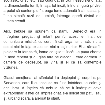
scolastic, ci sufletul său cufundat în Dumnezeu s-a dilatat
la dimensiunile lumii, în aşa fel încât, într-o singură privire,
a putut să contemple întreaga lume adunată înaintea sa şi,
într-o simplă rază de lumină, întreaga operă divină din
lumea creată.
Aici, trebuie să spunem că sfântul Benedict era în
întregime pregătit şi întărit pentru acest fel înalt de
comunicare mistică cu cerul, încât organismul său nu a
cedat nici în faţa extazelor, nici a leşinurilor. El a rămas în
picioare la fereastră, foarte conştient, încât l-a putut chema
în mod repetat şi cu glas tare pe diaconul care dormea în
camera de dedesubt, să vină şi el ca să contemple
viziunea.
Glasul emoţionat al sfântului l-a deşteptat şi surprins pe
Servando, care îl cunoscuse ca fiind întotdeauna calm şi
echilibrat. A înţeles că trebuia să se fi întâmplat ceva
extraordinar; astfel că, impresionat, s-a ridicat din patul său
şi, urcând scara, a alergat la sfânt.