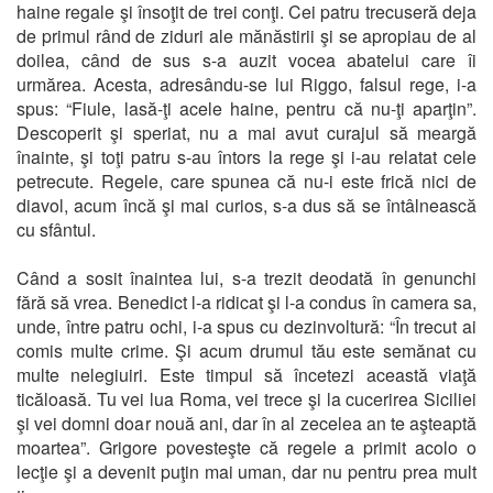
haine regale şi însoţit de trei conţi. Cei patru trecuseră deja
de primul rând de ziduri ale mănăstirii şi se apropiau de al
doilea, când de sus s-a auzit vocea abatelui care îi
urmărea. Acesta, adresându-se lui Riggo, falsul rege, i-a
spus: “Fiule, lasă-ţi acele haine, pentru că nu-ţi aparţin”.
Descoperit şi speriat, nu a mai avut curajul să meargă
înainte, şi toţi patru s-au întors la rege şi i-au relatat cele
petrecute. Regele, care spunea că nu-i este frică nici de
diavol, acum încă şi mai curios, s-a dus să se întâlnească
cu sfântul.
Când a sosit înaintea lui, s-a trezit deodată în genunchi
fără să vrea. Benedict l-a ridicat şi l-a condus în camera sa,
unde, între patru ochi, i-a spus cu dezinvoltură: “În trecut ai
comis multe crime. Şi acum drumul tău este semănat cu
multe nelegiuiri. Este timpul să încetezi această viaţă
ticăloasă. Tu vei lua Roma, vei trece şi la cucerirea Siciliei
şi vei domni doar nouă ani, dar în al zecelea an te aşteaptă
moartea”. Grigore povesteşte că regele a primit acolo o
lecţie şi a devenit puţin mai uman, dar nu pentru prea mult