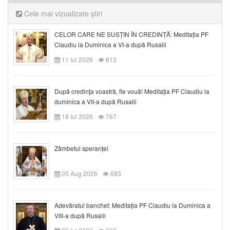
Cele mai vizualizate știri
CELOR CARE NE SUSȚIN ÎN CREDINȚĂ: Meditația PF
Claudiu la Duminica a VI-a după Rusalii
11 Iul 2026
813
După credinţa voastră, fie vouă! Meditația PF Claudiu la
duminica a VII-a după Rusalii
18 Iul 2026
767
Zâmbetul speranței
05 Aug 2026
683
Adevăratul banchet: Meditația PF Claudiu la Duminica a
VIII-a după Rusalii