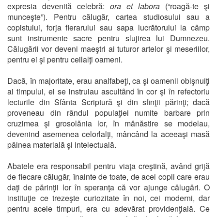
expresia devenită celebră:
ora et labora
(“roagă-te şi
munceşte”). Pentru călugăr, cartea studiosului sau a
copistului, forja fierarului sau sapa lucrătorului la câmp
sunt instrumente sacre pentru slujirea lui Dumnezeu.
Călugării vor deveni maeştri ai tuturor artelor şi meseriilor,
pentru ei şi pentru ceilalţi oameni.
Dacă, în majoritate, erau analfabeţi, ca şi oamenii obişnuiţi
ai timpului, ei se instruiau ascultând în cor şi în refectoriu
lecturile din Sfânta Scriptură şi din sfinţii părinţi; dacă
proveneau din rândul populaţiei numite barbare prin
cruzimea şi grosolănia lor, în mănăstire se modelau,
devenind asemenea celorlalţi, mâncând la aceeaşi masă
pâinea materială şi intelectuală.
Abatele era responsabil pentru viaţa creştină, având grijă
de fiecare călugăr, înainte de toate, de acei copii care erau
daţi de părinţii lor în speranţa că vor ajunge călugări. O
instituţie ce trezeşte curiozitate în noi, cei moderni, dar
pentru acele timpuri, era cu adevărat providenţială. Ce