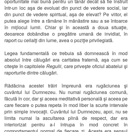
oportunitate mai bună pentru un tânăr decât să fie instruit
într-un loc aşa de evoluat din punct de vedere social, iar
din punct de vedere spiritual, aşa de elevat? Pe viitor, el
putea alege între a rămâne în mănăstire sau a se întoarce
în mijlocul lumii. Chiar şi în această a doua situaţie,
deoarece dobândise o pregătire umană de invidiat, în
raport cu ceilalţi din lume, avea o poziţie privilegiată.
Legea fundamentală ce trebuia să domnească în mod
absolut între călugări era caritatea fraternă, aşa cum se
citeşte în capitolele
Regulii
, care priveşte oficiul abatelui şi
raporturile dintre călugări.
Rădăcina acestei trăiri împreună era rugăciunea şi
cuvântul lui Dumnezeu. Nu numai rugăciunea comună,
făcută în cor, dar şi aceea meditativă personală şi aceea pe
care fiecare o putea repeta în mod liber la scurte intervale
prin simple invocaţii. Cuvântul lui Dumnezeu, apoi, nu se
limita numai la ascultarea plină de respect, dar era
interiorizat pentru a-l întrupa în mod concret în
comportamentul normal de fiecare zi. Acesta era sensul