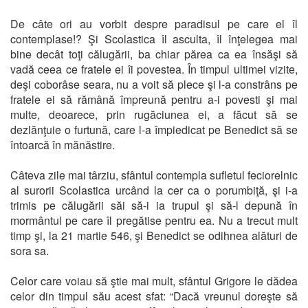
De câte ori au vorbit despre paradisul pe care el îl
contemplase!? Şi Scolastica îl asculta, îl înţelegea mai
bine decât toţi călugării, ba chiar părea ca ea însăşi să
vadă ceea ce fratele ei îi povestea. În timpul ultimei vizite,
deşi coborâse seara, nu a voit să plece şi l-a constrâns pe
fratele ei să rămână împreună pentru a-i povesti şi mai
multe, deoarece, prin rugăciunea ei, a făcut să se
dezlănţuie o furtună, care l-a împiedicat pe Benedict să se
întoarcă în mănăstire.
Câteva zile mai târziu, sfântul contempla sufletul feciorelnic
al surorii Scolastica urcând la cer ca o porumbiţă, şi i-a
trimis pe călugării săi să-i ia trupul şi să-l depună în
mormântul pe care îl pregătise pentru ea. Nu a trecut mult
timp şi, la 21 martie 546, şi Benedict se odihnea alături de
sora sa.
Celor care voiau să ştie mai mult, sfântul Grigore le dădea
celor din timpul său acest sfat: “Dacă vreunul doreşte să