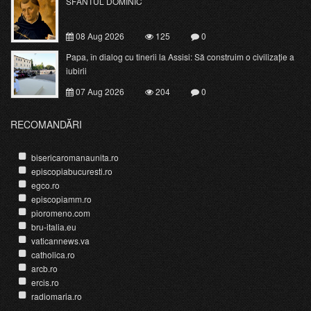
SFÂNTUL DOMINIC
08 Aug 2026
125
0
Papa, în dialog cu tinerii la Assisi: Să construim o civilizație a
iubirii
07 Aug 2026
204
0
RECOMANDĂRI
bisericaromanaunita.ro
episcopiabucuresti.ro
egco.ro
episcopiamm.ro
pioromeno.com
bru-italia.eu
vaticannews.va
catholica.ro
arcb.ro
ercis.ro
radiomaria.ro