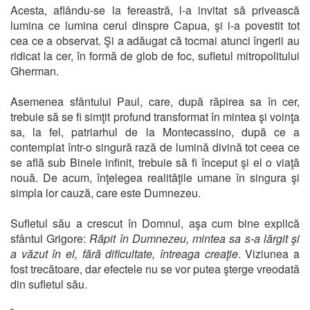
Acesta, aflându-se la fereastră, l-a invitat să privească
lumina ce lumina cerul dinspre Capua, şi i-a povestit tot
cea ce a observat. Şi a adăugat că tocmai atunci îngerii au
ridicat la cer, în formă de glob de foc, sufletul mitropolitului
Gherman.
Asemenea sfântului Paul, care, după răpirea sa în cer,
trebuie să se fi simţit profund transformat în mintea şi voinţa
sa, la fel, patriarhul de la Montecassino, după ce a
contemplat într-o singură rază de lumină divină tot ceea ce
se află sub Binele infinit, trebuie să fi început şi el o viaţă
nouă. De acum, înţelegea realităţile umane în singura şi
simpla lor cauză, care este Dumnezeu.
Sufletul său a crescut în Domnul, aşa cum bine explică
sfântul Grigore:
Răpit în Dumnezeu, mintea sa s-a lărgit şi
a văzut în el, fără dificultate, întreaga creaţie
. Viziunea a
fost trecătoare, dar efectele nu se vor putea şterge vreodată
din sufletul său.