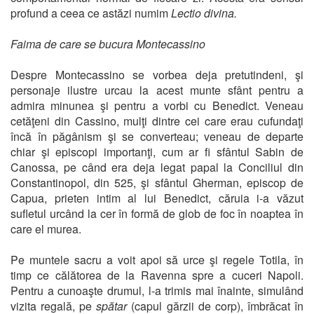
profund a ceea ce astăzi numim
Lectio divina.
Faima de care se bucura Montecassino
Despre Montecassino se vorbea deja pretutindeni, şi
personaje ilustre urcau la acest munte sfânt pentru a
admira minunea şi pentru a vorbi cu Benedict. Veneau
cetăţeni din Cassino, mulţi dintre cei care erau cufundaţi
încă în păgânism şi se converteau; veneau de departe
chiar şi episcopi importanţi, cum ar fi sfântul Sabin de
Canossa, pe când era deja legat papal la Conciliul din
Constantinopol, din 525, şi sfântul Gherman, episcop de
Capua, prieten intim al lui Benedict, căruia i-a văzut
sufletul urcând la cer în formă de glob de foc în noaptea în
care el murea.
Pe muntele sacru a voit apoi să urce şi regele Totila, în
timp ce călătorea de la Ravenna spre a cuceri Napoli.
Pentru a cunoaşte drumul, l-a trimis mai înainte, simulând
vizita regală, pe
spătar
(capul gărzii de corp), îmbrăcat în