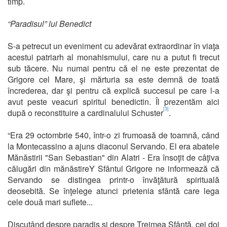
timp.
“Paradisul” lui Benedict
S-a petrecut un eveniment cu adevărat extraordinar în viaţa
acestui patriarh al monahismului, care nu a putut fi trecut
sub tăcere. Nu numai pentru că el ne este prezentat de
Grigore cel Mare, şi mărturia sa este demnă de toată
încrederea, dar şi pentru că explică succesul pe care l-a
avut peste veacuri spiritul benedictin. Îl prezentăm aici
[3]
după o reconstituire a cardinalului Schuster
.
“Era 29 octombrie 540, într-o zi frumoasă de toamnă, când
la Montecassino a ajuns diaconul Servando. El era abatele
Mănăstirii "San Sebastian" din Alatri - Era însoţit de câţiva
călugări din mănăstireY Sfântul Grigore ne informează că
Servando se distingea printr-o învăţătură spirituală
deosebită. Se înţelege atunci prietenia sfântă care lega
cele două mari suflete...
Discutând despre paradis şi despre Treimea Sfântă, cei doi