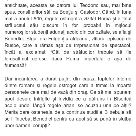
antichitate, aceasta se datora lui Teodoric sau, mai bine
spus, consilierilor săi, ca Boeţiu şi Casiodor. Când, în luna
mai a anului 500, regele ostrogot a vizitat Roma şi a ţinut
strălucitul său discurs în for, probabil în mijlocul
numeroşilor studenţi adunaţi acolo din curiozitate, se afla şi
Benedict. Sigur era Fulgenţiu africanul, viitorul episcop de
Ruspe, care a rămas aşa de impresionat de spectacol,
încât a exclamat: “Cât de strălucitor trebuie să fie
Ierusalimul ceresc, dacă Roma imperială e aşa de
frumoasă!”
Dar încântarea a durat puţin, din cauza luptelor interne
dintre romani şi regele ostrogot care a trimis la moarte
persoanele cele mai de vază din oraş. Ce să mai spunem
apoi despre intrigile şi invidia ce a pătruns în Biserică
acolo unde, lângă regele arian, se acuzau unii pe alţii?
Merita oare osteneala de a continua studiile B trebuie să
se fi întrebat Benedict pentru ca apoi să se pună în slujba
unor oameni corupţi?