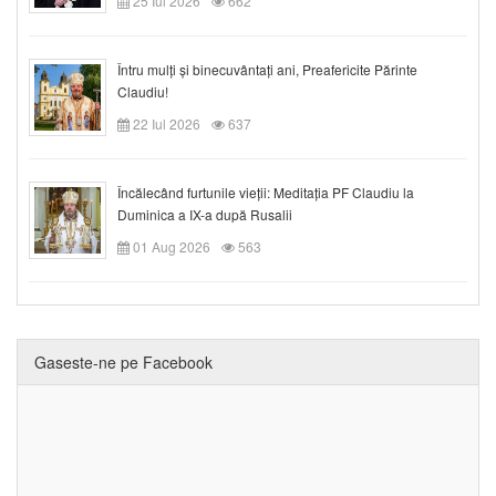
25 Iul 2026
662
Întru mulți și binecuvântați ani, Preafericite Părinte
Claudiu!
22 Iul 2026
637
Încălecând furtunile vieții: Meditația PF Claudiu la
Duminica a IX-a după Rusalii
01 Aug 2026
563
Gaseste-ne pe Facebook