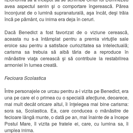
avea aspectul senin şi o comportare îngerească. Părea
înconjurat de o lumină supranaturală, aşa încât, deşi trăia
încă pe pământ, cu inima era deja în ceruri.
Dacă Benedict a fost favorizat de o viziune cerească,
aceasta nu s-a întâmplat pentru a premia virtuţile sale
eroice sau pentru a satisface curiozitatea sa intelectuală;
carisma sa trebuia să aibă tăria de a reproduce în
mănăstire viaţa cerească şi să contribuie la restabilirea
armoniei în lumea creată.
Fecioara Scolastica
Între personajele ce urcau pentru a-l vizita pe Benedict, era
una pe care el o primea cu o specială afecţiune, deoarece,
mai mult decât oricare altul, îi înţelegea mai bine carisma:
sora sa, Scolastica. Ea, care conducea o mănăstire de
fecioare lângă munte, o dată pe an, mai înainte de a începe
Postul Mare, îl vizita pe fratele ei, care, cu lumina sa, îi
umplea inima.