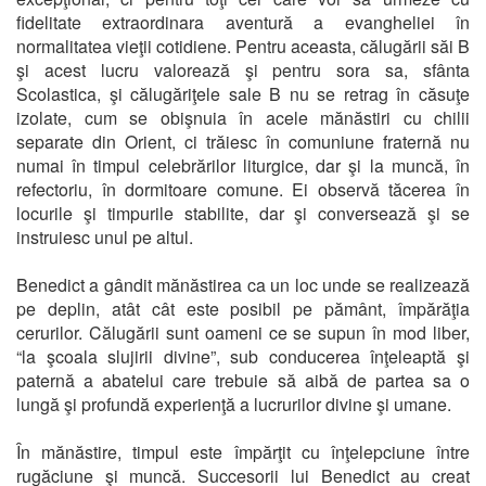
fidelitate extraordinara aventură a evangheliei în
normalitatea vieţii cotidiene. Pentru aceasta, călugării săi B
şi acest lucru valorează şi pentru sora sa, sfânta
Scolastica, şi călugăriţele sale B nu se retrag în căsuţe
izolate, cum se obişnuia în acele mănăstiri cu chilii
separate din Orient, ci trăiesc în comuniune fraternă nu
numai în timpul celebrărilor liturgice, dar şi la muncă, în
refectoriu, în dormitoare comune. Ei observă tăcerea în
locurile şi timpurile stabilite, dar şi conversează şi se
instruiesc unul pe altul.
Benedict a gândit mănăstirea ca un loc unde se realizează
pe deplin, atât cât este posibil pe pământ, împărăţia
cerurilor. Călugării sunt oameni ce se supun în mod liber,
“la şcoala slujirii divine”, sub conducerea înţeleaptă şi
paternă a abatelui care trebuie să aibă de partea sa o
lungă şi profundă experienţă a lucrurilor divine şi umane.
În mănăstire, timpul este împărţit cu înţelepciune între
rugăciune şi muncă. Succesorii lui Benedict au creat