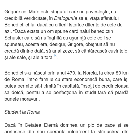
Grigore cel Mare este singurul care ne povesteşte, cu
credibilă veridicitate, în
Dialogurile
sale, viaţa sfântului
Benedict, chiar dacă cu criterii istorice diferite de cele de
azi. “Dacă exista un om spune cardinalul benedictin
Schuster care să nu înghită cu uşurinţă cele ce i se
spuneau, acesta era, desigur, Grigore, obişnuit să nu
creadă dintr-o dată, să analizeze, să cântărească cuvintele
[2]
şi ale sale, şi ale altora”
.
Benedict s-a născut prin anul 470, la Norcia, la circa 80 km
de Roma, într-o familie cu stare economică bună, care îşi
putea permite să-l trimită în capitală, însoţit de credincioasa
sa doică, pentru a se perfecţiona în studii fără să piardă
bunele moravuri.
Student la Roma
Dacă în Cetatea Eternă domnea un pic de pace şi se
aprinsese din nou speranţa întoarcerii la strălucirea din