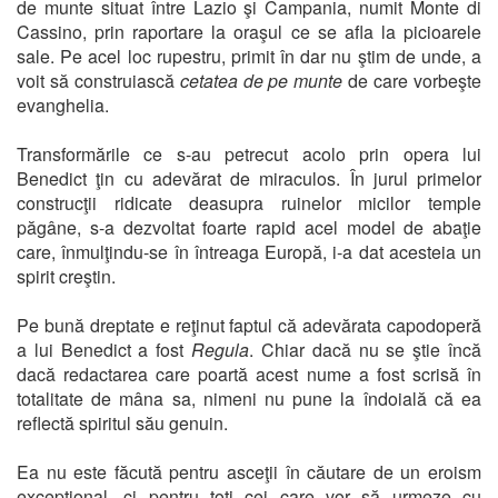
de munte situat între Lazio şi Campania, numit Monte di
Cassino, prin raportare la oraşul ce se afla la picioarele
sale. Pe acel loc rupestru, primit în dar nu ştim de unde, a
voit să construiască
cetatea de pe munte
de care vorbeşte
evanghelia.
Transformările ce s-au petrecut acolo prin opera lui
Benedict ţin cu adevărat de miraculos. În jurul primelor
construcţii ridicate deasupra ruinelor micilor temple
păgâne, s-a dezvoltat foarte rapid acel model de abaţie
care, înmulţindu-se în întreaga Europă, i-a dat acesteia un
spirit creştin.
Pe bună dreptate e reţinut faptul că adevărata capodoperă
a lui Benedict a fost
Regula
. Chiar dacă nu se ştie încă
dacă redactarea care poartă acest nume a fost scrisă în
totalitate de mâna sa, nimeni nu pune la îndoială că ea
reflectă spiritul său genuin.
Ea nu este făcută pentru asceţii în căutare de un eroism
excepţional, ci pentru toţi cei care vor să urmeze cu