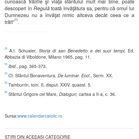
cunoască trăirile şi viaţa sfântului mult mai bine, poate
descoperi în
Regulă
toată învăţătura sa, pentru că omul lui
Dumnezeu nu a învăţat nimic altceva decât ceea ce a
[6]
trăit”
.
[2]
A.I. Schuster,
Storia di san Benedetto e dei suoi tempi,
Ed.
Abbazia di Viboldone, Milano 1965, pag. 11.
[3]
Ibid
., pag. 365-373.
[4]
Cf. Sfântul Bonaventura,
De luminar.
Eccl
., Serm. XX.
[5]
Tamburrin, tom. II, disput. XXIV, quaest. 5.
[6]
Sfântul Grigore cel Mare,
Dialoguri,
cartea a II-a, c. 36.
Sursa:
www.calendarcatolic.ro
ȘTIRI DIN ACEEAȘI CATEGORIE