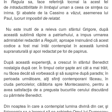
În
Regula
sa, face referinţă tocmai la acest fel
de
intraductibilitate în limbajul uman
a ceea ce simţea cu
inima. Şi abatele de la Cassino a văzut, asemenea lui
Paul,
lucruri imposibil de relatat.
Nu este inutil de a releva cum sfântul Grigore, după
această sublimă răpire a patriarhului, a impus urmarea
admirabilei redactări a
Regulii,
aproape insinuând că acest
codice a fost mai întâi contemplat în această lumină
supranaturală şi apoi redactat pe foi de papirus.
După această experienţă, a crescut în sfântul Benedict
nostalgia după cer. În timpul celor şapte ani cât a mai trăit,
nu făcea decât să vorbească şi să suspine după paradis; în
perioada următoare, alţi sfinţi contemporani făceau, în
ciuda pericolelor, călătoria spre Montecassino, pentru a
avea satisfacţia de a pregusta bucuriile cerului discutând
cu părintele Benedict.
Din noaptea în care a contemplat lumina divină din cer, şi
fizionomia sa a început să se schimbe Omul lui Dumnezeu