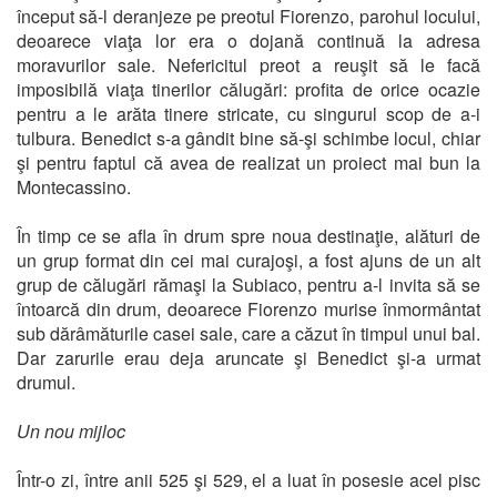
început să-l deranjeze pe preotul Fiorenzo, parohul locului,
deoarece viaţa lor era o dojană continuă la adresa
moravurilor sale. Nefericitul preot a reuşit să le facă
imposibilă viaţa tinerilor călugări: profita de orice ocazie
pentru a le arăta tinere stricate, cu singurul scop de a-i
tulbura. Benedict s-a gândit bine să-şi schimbe locul, chiar
şi pentru faptul că avea de realizat un proiect mai bun la
Montecassino.
În timp ce se afla în drum spre noua destinaţie, alături de
un grup format din cei mai curajoşi, a fost ajuns de un alt
grup de călugări rămaşi la Subiaco, pentru a-l invita să se
întoarcă din drum, deoarece Fiorenzo murise înmormântat
sub dărâmăturile casei sale, care a căzut în timpul unui bal.
Dar zarurile erau deja aruncate şi Benedict şi-a urmat
drumul.
Un nou mijloc
Într-o zi, între anii 525 şi 529, el a luat în posesie acel pisc