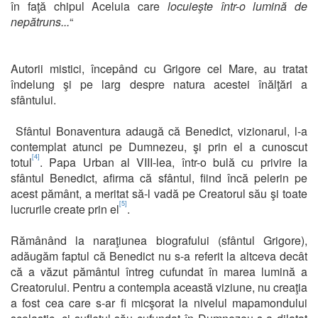
în faţă chipul Aceluia care
locuieşte într-o lumină de
nepătruns...
“
Autorii mistici, începând cu Grigore cel Mare, au tratat
îndelung şi pe larg despre natura acestei înălţări a
sfântului.
Sfântul Bonaventura adaugă că Benedict, vizionarul, l-a
contemplat atunci pe Dumnezeu, şi prin el a cunoscut
[4]
totul
. Papa Urban al VIII-lea, într-o bulă cu privire la
sfântul Benedict, afirma că sfântul, fiind încă pelerin pe
acest pământ, a meritat să-l vadă pe Creatorul său şi toate
[5]
lucrurile create prin el
.
Rămânând la naraţiunea biografului (sfântul Grigore),
adăugăm faptul că Benedict nu s-a referit la altceva decât
că a văzut pământul întreg cufundat în marea lumină a
Creatorului. Pentru a contempla această viziune, nu creaţia
a fost cea care s-ar fi micşorat la nivelul mapamondului