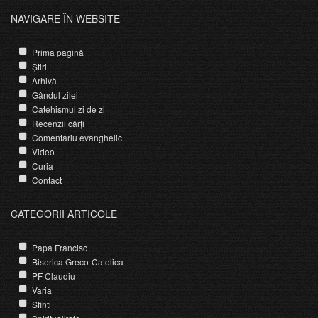
NAVIGARE ÎN WEBSITE
Prima pagină
Știri
Arhivă
Gândul zilei
Catehismul zi de zi
Recenzii cărți
Comentariu evanghelic
Video
Curia
Contact
CATEGORII ARTICOLE
Papa Francisc
Biserica Greco-Catolica
PF Claudiu
Varia
Sfinti