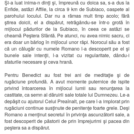
Şi-a luat inima-n dinţi şi, împreună cu doica sa, s-a dus la
Enfide, astăzi Affile, la circa 9 km de Subiaco, oaspete al
parohului locului. Dar nu a rămas mult timp acolo; fără
ştirea doicii, el a dispărut, retrăgându-se într-o grotă în
mijlocul pădurilor de la Subiaco, în ceea ce astăzi se
cheamă Peştera Sfântă. Pe atunci, nu avea nimic sacru, ci
era doar un bârlog în mijlocul unor râpi. Norocul său a fost
că un călugăr cu numele Romano l-a descoperit pe el şi
bunele sale intenţii, l-a vizitat cu regularitate, dându-i
sfaturile necesare şi ceva hrană.
Pentru Benedict au fost trei ani de meditaţie şi de
rugăciune profundă. A avut momente puternice de ispite
privind întoarcerea în mijlocul lumii sau renunţarea la
castitate, ca semn al dăruirii sale totale lui Dumnezeu. Le-a
depăşit cu ajutorul Celui Preaînalt, pe care l-a implorat prin
rugăciuni continue susţinute de penitenţe foarte grele. Deşi
Romano a menţinut secretul în privinţa ascunzătorii sale, a
fost descoperit de păstorii de prin împrejurimi şi pacea din
peştera sa a dispărut.